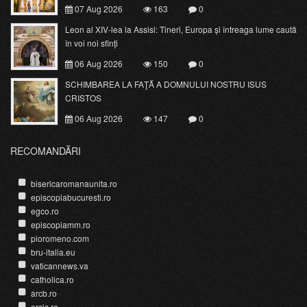
07 Aug 2026
163
0
Leon al XIV-lea la Assisi: Tineri, Europa și întreaga lume caută
în voi noi sfinți
06 Aug 2026
150
0
SCHIMBAREA LA FAŢĂ A DOMNULUI NOSTRU ISUS
CRISTOS
06 Aug 2026
147
0
RECOMANDĂRI
bisericaromanaunita.ro
episcopiabucuresti.ro
egco.ro
episcopiamm.ro
pioromeno.com
bru-italia.eu
vaticannews.va
catholica.ro
arcb.ro
ercis.ro