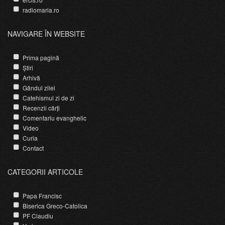
radiomaria.ro
NAVIGARE ÎN WEBSITE
Prima pagină
Știri
Arhivă
Gândul zilei
Catehismul zi de zi
Recenzii cărți
Comentariu evanghelic
Video
Curia
Contact
CATEGORII ARTICOLE
Papa Francisc
Biserica Greco-Catolica
PF Claudiu