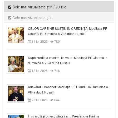
Cele mai vizualizate știri / 30 zile
Cele mai vizualizate știri
CELOR CARE NE SUSȚIN ÎN CREDINȚĂ: Meditația PF
Claudiu la Duminica a VI-a după Rusalii
11 Iul 2026
789
După credinţa voastră, fie vouă! Meditația PF Claudiu la
duminica a VII-a după Rusalii
18 Iul 2026
746
Adevăratul banchet: Meditația PF Claudiu la Duminica a
VIII-a după Rusalii
25 Iul 2026
644
Întru mulți și binecuvântați ani, Preafericite Părinte