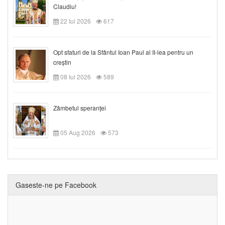
Claudiu!
22 Iul 2026
617
Opt sfaturi de la Sfântul Ioan Paul al II-lea pentru un
creștin
08 Iul 2026
589
Zâmbetul speranței
05 Aug 2026
573
Gaseste-ne pe Facebook