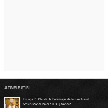
ULTIMELE ȘTIRI
Invitația PF Claudiu la Pelerinajul de la Sanctuarul
Arhiepiscopal Major din Cluj-Napoca