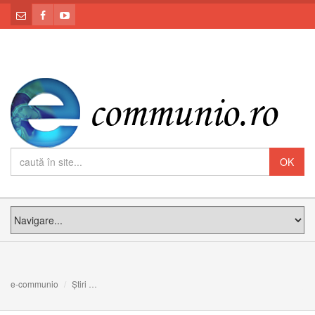
e-communio
Știri
Comunicat: Sesiunea ordinară de primăvară a Sinodului