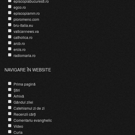
episcopiabucuresti.ro
egco.ro
episcopiamm.ro
pioromeno.com
bru-italia.eu
vaticannews.va
catholica.ro
arcb.ro
ercis.ro
radiomaria.ro
NAVIGARE ÎN WEBSITE
Prima pagină
Știri
Arhivă
Gândul zilei
Catehismul zi de zi
Recenzii cărți
Comentariu evanghelic
Video
Curia