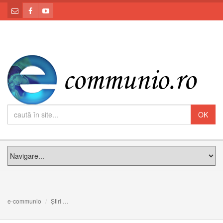
e-communio
Știri
COMUNICAT: Sesiunea ordinară de primăvară a Sinodulu