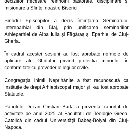
deciziilor necesare reînnoirii pastorale, disciplinare și
misionare a Sfintei noastre Biserici.
Sinodul Episcopilor a decis înființarea Seminarului
Intereparhial din Blaj, prin unificarea seminariilor
Arhieparhiei de Alba Iulia și Făgăraș și Eparhiei de Cluj-
Gherla.
În cadrul acestei sesiuni au fost aprobate normele de
aplicare ale Ghidului privind protecția minorilor în
conformitate cu prevederile legilor civile.
Congregația Inimii Neprihănite a fost recunoscută ca
instituție de drept Arhiepiscopal major și i-au fost aprobate
Statutele.
Părintele Decan Cristian Barta a prezentat raportul de
activitate pe anul 2025 al Facultății de Teologie Greco-
Catolică din cadrul Universității Babeș-Bolyai din Cluj-
Napoca.