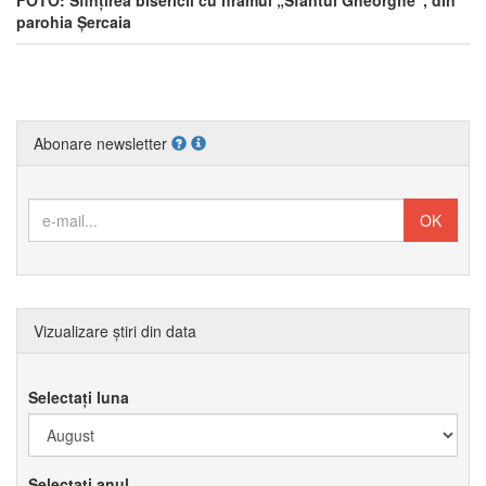
FOTO: Sfințirea bisericii cu hramul „Sfântul Gheorghe”, din
parohia Șercaia
Abonare newsletter
Vizualizare știri din data
Selectați luna
Selectați anul