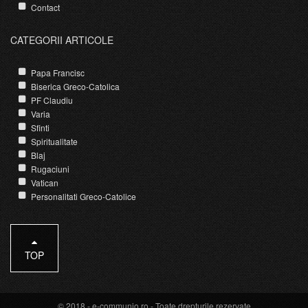
Contact
CATEGORII ARTICOLE
Papa Francisc
Biserica Greco-Catolica
PF Claudiu
Varia
Sfinti
Spiritualitate
Blaj
Rugaciuni
Vatican
Personalitati Greco-Catolice
TOP
© 2018 -
e-communio.ro
- Toate drepturile rezervate