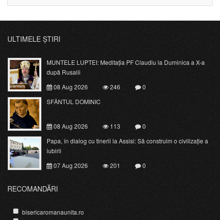
ULTIMELE ȘTIRI
MUNTELE LUPTEI: Meditația PF Claudiu la Duminica a X-a
după Rusalii
08 Aug 2026
246
0
SFÂNTUL DOMINIC
08 Aug 2026
113
0
Papa, în dialog cu tinerii la Assisi: Să construim o civilizație a
iubirii
07 Aug 2026
201
0
RECOMANDĂRI
bisericaromanaunita.ro