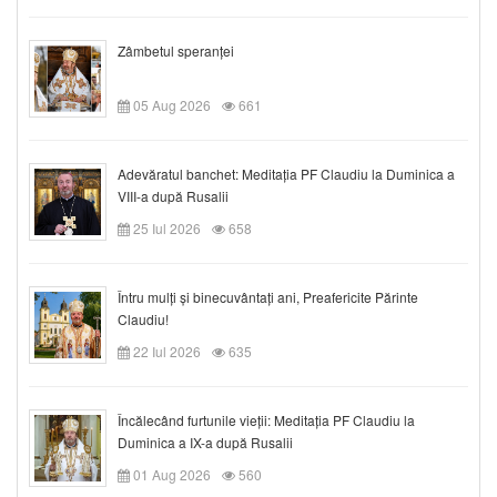
Zâmbetul speranței
05 Aug 2026
661
Adevăratul banchet: Meditația PF Claudiu la Duminica a
VIII-a după Rusalii
25 Iul 2026
658
Întru mulți și binecuvântați ani, Preafericite Părinte
Claudiu!
22 Iul 2026
635
Încălecând furtunile vieții: Meditația PF Claudiu la
Duminica a IX-a după Rusalii
01 Aug 2026
560