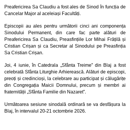
Preafericirea Sa Claudiu a fost ales de Sinod în funcția de
Cancelar Major al aceleiași Facultăți.
Episcopii au ales pentru următorii cinci ani componența
Sinodului Permanent, din care fac parte alături de
Preafericirea Sa Claudiu, Preasfințiile Lor Mihai Frățilă și
Cristian Crișan și ca Secretar al Sinodului pe Preasfinția
Sa Cristian Crișan.
Joi, 4 iunie, în Catedrala „Sfânta Treime” din Blaj a fost
celebrată Sfânta Liturghie Arhierească. Alături de episcopi,
preoți și credincioși, la celebrare au participat și călugărițe
din Congregația Maicii Domnului, precum și membri ai
fraternității „Sfânta Familie din Nazaret”.
Următoarea sesiune sinodală ordinară se va desfășura la
Blaj, în intervalul 20-21 octombrie 2026.