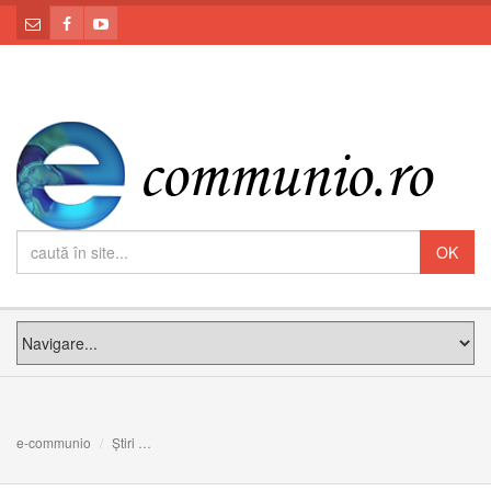
e-communio
Știri
Leon XIV, la ”Sagrada Familia”. Privind la cel mai înalt tu