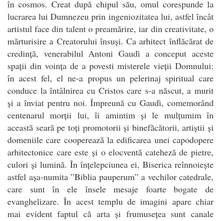
în cosmos. Creat după chipul său, omul corespunde la
lucrarea lui Dumnezeu prin ingeniozitatea lui, astfel încât
artistul face din talent o preamărire, iar din creativitate, o
mărturisire a Creatorului însuși. Ca arhitect înflăcărat de
credință, venerabilul Antoni Gaudì a conceput aceste
spații din voința de a povesti misterele vieții Domnului:
în acest fel, el ne-a propus un pelerinaj spiritual care
conduce la întâlnirea cu Cristos care s-a născut, a murit
și a înviat pentru noi. Împreună cu Gaudì, comemorând
centenarul morții lui, îi amintim și le mulțumim în
această seară pe toți promotorii și binefăcătorii, artiștii și
domeniile care cooperează la edificarea unei capodopere
arhitectonice care este și o elocventă cateheză de pietre,
culori și lumină. În înțelepciunea ei, Biserica reînnoiește
astfel așa-numita ”Biblia pauperum” a vechilor catedrale,
care sunt în ele însele mesaje foarte bogate de
evanghelizare. În acest templu de imagini apare chiar
mai evident faptul că arta și frumusețea sunt canale