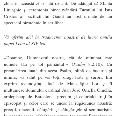
chiar în această zi o sută de ani. De adăugat că Sfânta
Liturghie și ceremonia binecuvântării Turnului lui Isus
Cristos al bazilicii lui Gaudi au fost urmate de un
spectacol pirotehnic în aer liber.
Vă oferim aici în traducerea noastră de lucru omilia
papei Leon al XIV-lea.
«Doamne, Dumnezeul nostru, cât de minunat este
numele tău pe tot pământul!» (
Psalm
8,2.10). Cu
preamărirea luată din acest Psalm, plină de bucurie și
uimire, vă salut pe voi toți, dragi frați și surori. Îmi
exprim recunoștința față de Majestățile Lor și îi
mulțumesc domnului cardinal Juan José Omella Omella,
arhiepiscop de Barcelona, precum și celorlalți frați în
episcopat și celor care se unesc la rugăciunea noastră:
preoții, diaconii, călugării și călugărițele și seminariștii.
În această seară, sărbătoare pentru tot orașul Barcelona și