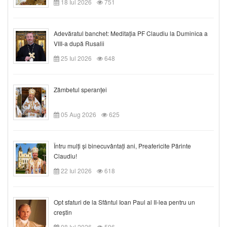
18 Iul 2026
751
Adevăratul banchet: Meditația PF Claudiu la Duminica a
VIII-a după Rusalii
25 Iul 2026
648
Zâmbetul speranței
05 Aug 2026
625
Întru mulți și binecuvântați ani, Preafericite Părinte
Claudiu!
22 Iul 2026
618
Opt sfaturi de la Sfântul Ioan Paul al II-lea pentru un
creștin
08 Iul 2026
596