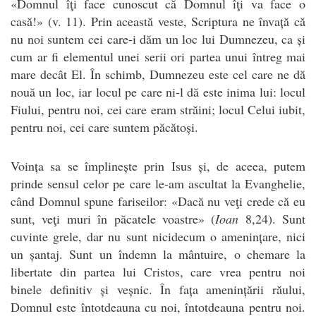
«Domnul îţi face cunoscut că Domnul îţi va face o
casă!» (v. 11). Prin această veste, Scriptura ne învață că
nu noi suntem cei care-i dăm un loc lui Dumnezeu, ca și
cum ar fi elementul unei serii ori partea unui întreg mai
mare decât El. În schimb, Dumnezeu este cel care ne dă
nouă un loc, iar locul pe care ni-l dă este inima lui: locul
Fiului, pentru noi, cei care eram străini; locul Celui iubit,
pentru noi, cei care suntem păcătoși.
Voința sa se împlinește prin Isus și, de aceea, putem
prinde sensul celor pe care le-am ascultat la Evanghelie,
când Domnul spune fariseilor: «Dacă nu veţi crede că eu
sunt, veţi muri în păcatele voastre» (
Ioan
8,24). Sunt
cuvinte grele, dar nu sunt nicidecum o amenințare, nici
un șantaj. Sunt un îndemn la mântuire, o chemare la
libertate din partea lui Cristos, care vrea pentru noi
binele definitiv și veșnic. În fața amenințării răului,
Domnul este întotdeauna cu noi, întotdeauna pentru noi.