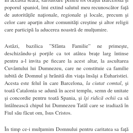
poporul spaniol, îmi extind salutul meu recunoscător față
de autoritățile naționale, regionale și locale, precum și
celor care aparțin altor comunități creștine și altor religii
care participă la aducerea noastră de mulțumire.
Astăzi, bazilica ”Sfânta Familie” ne primește,
deschizându-și porțile ca tot atâtea brațe larg întinse
pentru a-l invita pe fiecare la acest altar, la ascultarea
Cuvântului lui Dumnezeu, care ne constituie ca familie
iubită de Domnul și hrănită din viața însăși a Euharistiei.
Acesta este felul în care Barcelona,
la ciutat comtal
, și
toată Catalonia se adună în acest templu, semn de unitate
și concordie pentru toată Spania, și
își ridică ochii
ca să
întâlnească chipul lui Dumnezeu Tatăl care se iradiază în
Fiul său făcut om, Isus Cristos.
În timp ce-i mulțumim Domnului pentru caritatea sa față