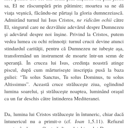
sa, El ne răscumpără prin pătimire; moartea sa ne dă
viața veșnică, făcându-ne părtași la gloria dumnezeiască.
Admirând turnul lui Isus Cristos,
ne ridicăm ochii
către
El, singurul care ne dezvăluie adevărul despre Dumnezeu
și adevărul despre noi înșine. Privind la Cristos, putem
vedea lumea cu ochi reînnoiți: turnul crucii devine atunci
stindardul carității, pentru că Dumnezeu ne iubește așa,
transformând un instrument de moarte într-un semn de
speranță. În crucea lui Isus, credința noastră atinge
piscul, după cum mărturisește inscripția pusă la baza
guliei: “Tu solus Sanctus, Tu solus Dominus, tu solus
Altissimus”. Această cruce strălucește ziua, oglindind
lumina soarelui, și strălucește noaptea, luminând orașul
ca un far deschis către întinderea Mediteranei.
Da, lumina lui Cristos strălucește în întuneric, chiar dacă
întunericul nu a primit-o (cf.
Ioan
1,5.11). Refuzul