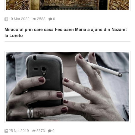
10 Mar 2022
2588
0
Miracolul prin care casa Fecioarei Maria a ajuns din Nazaret
la Loreto
25 Noi 2019
5373
0