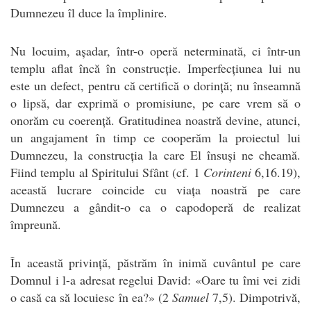
Dumnezeu îl duce la împlinire.
Nu locuim, așadar, într-o operă neterminată, ci într-un
templu aflat încă în construcție. Imperfecțiunea lui nu
este un defect, pentru că certifică o dorință; nu înseamnă
o lipsă, dar exprimă o promisiune, pe care vrem să o
onorăm cu coerență. Gratitudinea noastră devine, atunci,
un angajament în timp ce cooperăm la proiectul lui
Dumnezeu, la construcția la care El însuși ne cheamă.
Fiind templu al Spiritului Sfânt (cf. 1
Corinteni
6,16.19),
această lucrare coincide cu viața noastră pe care
Dumnezeu a gândit-o ca o capodoperă de realizat
împreună.
În această privință, păstrăm în inimă cuvântul pe care
Domnul i l-a adresat regelui David: «Oare tu îmi vei zidi
o casă ca să locuiesc în ea?» (2
Samuel
7,5). Dimpotrivă,