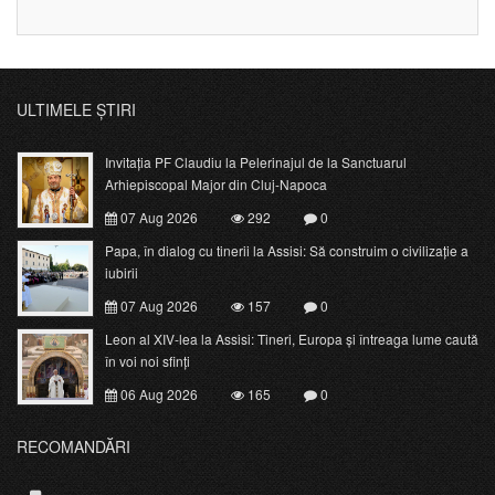
ULTIMELE ȘTIRI
Invitația PF Claudiu la Pelerinajul de la Sanctuarul
Arhiepiscopal Major din Cluj-Napoca
07 Aug 2026
292
0
Papa, în dialog cu tinerii la Assisi: Să construim o civilizație a
iubirii
07 Aug 2026
157
0
Leon al XIV-lea la Assisi: Tineri, Europa și întreaga lume caută
în voi noi sfinți
06 Aug 2026
165
0
RECOMANDĂRI