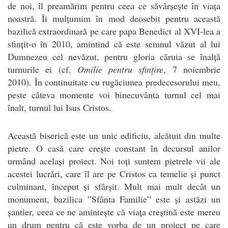
de noi, îl preamărim pentru ceea ce săvârșește în viața
noastră. Îi mulțumim în mod deosebit pentru această
bazilică extraordinară pe care papa Benedict al XVI-lea a
sfințit-o în 2010, amintind că este semnul văzut al lui
Dumnezeu cel nevăzut, pentru gloria căruia se înalță
turnurile ei (cf.
Omilie pentru sfințire
, 7 noiembrie
2010). În continuitate cu rugăciunea predecesorului meu,
peste câteva momente voi binecuvânta turnul cel mai
înalt, turnul lui Isus Cristos.
Această biserică este un unic edificiu, alcătuit din multe
pietre. O casă care crește constant în decursul anilor
urmând același proiect. Noi toți suntem pietrele vii ale
acestei lucrări, care îl are pe Cristos ca temelie și punct
culminant, început și sfârșit. Mult mai mult decât un
monument, bazilica ”Sfânta Familie” este și astăzi un
șantier, ceea ce ne amintește că viața creștină este mereu
un drum pentru că este vorba de un proiect pe care