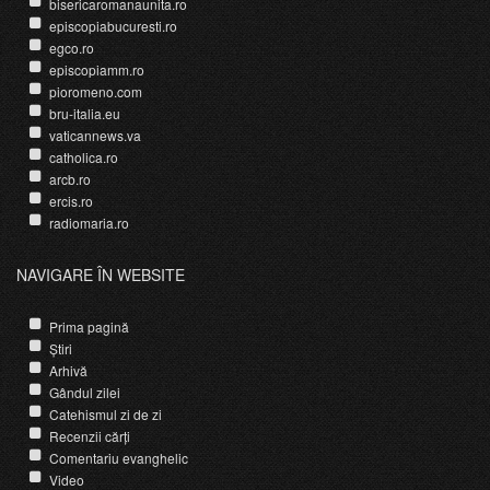
bisericaromanaunita.ro
episcopiabucuresti.ro
egco.ro
episcopiamm.ro
pioromeno.com
bru-italia.eu
vaticannews.va
catholica.ro
arcb.ro
ercis.ro
radiomaria.ro
NAVIGARE ÎN WEBSITE
Prima pagină
Știri
Arhivă
Gândul zilei
Catehismul zi de zi
Recenzii cărți
Comentariu evanghelic
Video