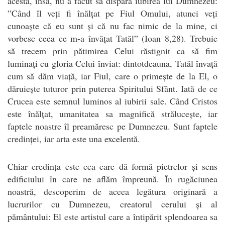
acesta, însă, nu a făcut să dispară iubirea lui Dumnezeu:
”Când îl veți fi înălțat pe Fiul Omului, atunci veți
cunoaște că eu sunt și că nu fac nimic de la mine, ci
vorbesc ceea ce m-a învățat Tatăl” (Ioan 8,28). Trebuie
să trecem prin pătimirea Celui răstignit ca să fim
luminați cu gloria Celui înviat: dintotdeauna, Tatăl învață
cum să dăm viață, iar Fiul, care o primește de la El, o
dăruiește tuturor prin puterea Spiritului Sfânt. Iată de ce
Crucea este semnul luminos al iubirii sale. Când Cristos
este înălțat, umanitatea sa magnifică strălucește, iar
faptele noastre îl preamăresc pe Dumnezeu. Sunt faptele
credinței, iar arta este una excelentă.
Chiar credința este cea care dă formă pietrelor și sens
edificiului în care ne aflăm împreună. În rugăciunea
noastră, descoperim de aceea legătura originară a
lucrurilor cu Dumnezeu, creatorul cerului și al
pământului: El este artistul care a întipărit splendoarea sa