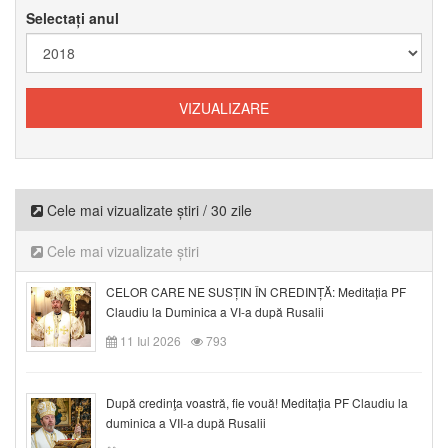
Selectați anul
Cele mai vizualizate știri / 30 zile
Cele mai vizualizate știri
CELOR CARE NE SUSȚIN ÎN CREDINȚĂ: Meditația PF
Claudiu la Duminica a VI-a după Rusalii
11 Iul 2026
793
După credinţa voastră, fie vouă! Meditația PF Claudiu la
duminica a VII-a după Rusalii