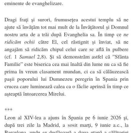
eminente de evanghelizare.
Dragi frați și surori, frumusețea acestui templu să ne
ajute să învățăm tot mai mult de la Învățătorul și Domnul
nostru arta de a trăi după Evanghelia sa. În timp ce
ne
ridicăm ochii
către El, cel răstignit și înviat, să ne
angajăm să ridicăm chipul celui care se află în pulbere
(cf. 1
Samuel
2,8). Și să demonstrăm astfel că ”Sfânta
Familie” este biserica cea mai înaltă din lume nu ca să fie
prima în vreun clasament mundan, ci ca să călăuzească
pașii poporului lui Dumnezeu peregrin în Spania prin
crucea care luminează calea ca o făclie aprinsă în timp ce
așteaptă întoarcerea Mirelui.
***
Leon al XIV-lea a ajuns în Spania pe 6 iunie 2026 și,
după trei zile la Madrid, a sosit marți, 9 iunie a.c., la
Barcelona, unde se desfășoară a doua etapă a călătoriei