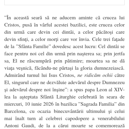
”În această seară să ne aducem aminte că crucea lui
Cristos, pusă în vârful acestei bazilici, este crucea celor
din urmă care devin cei dintâi, a celor păcătoși care
devin sfinți, a celor morți care vor învia. Cele trei fațade
de la ”Sfânta Familie” dovedesc acest lucru: Cel dintâi se
face pentru noi cel din urmă prin nașterea sa; prin jertfa
sa, El ne răscumpără prin pătimire; moartea sa ne dă
viața veșnică, făcându-ne părtași la gloria dumnezeiască.
Admirând turnul lui Isus Cristos,
ne ridicăm ochii
către
El, singurul care ne dezvăluie adevărul despre Dumnezeu
și adevărul despre noi înșine”: a spus papa Leon al XIV-
lea la așteptata Sfântă Liturghie celebrată în seara de
miercuri, 10 iunie 2026 în bazilica ”Sagrada Familia” din
Barcelona, cu ocazia binecuvântării ultimului și celui
mai înalt turn al celebrei capodopere a venerabilului
Antoni Gaudi, de la a cărui moarte se comemorează