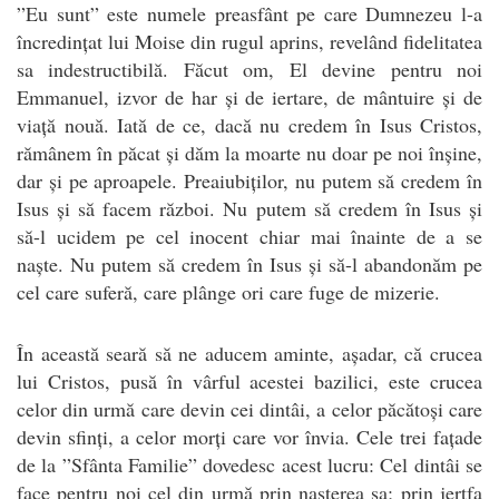
”Eu sunt” este numele preasfânt pe care Dumnezeu l-a
încredințat lui Moise din rugul aprins, revelând fidelitatea
sa indestructibilă. Făcut om, El devine pentru noi
Emmanuel, izvor de har și de iertare, de mântuire și de
viață nouă. Iată de ce, dacă nu credem în Isus Cristos,
rămânem în păcat și dăm la moarte nu doar pe noi înșine,
dar și pe aproapele. Preaiubiților, nu putem să credem în
Isus și să facem război. Nu putem să credem în Isus și
să-l ucidem pe cel inocent chiar mai înainte de a se
naște. Nu putem să credem în Isus și să-l abandonăm pe
cel care suferă, care plânge ori care fuge de mizerie.
În această seară să ne aducem aminte, așadar, că crucea
lui Cristos, pusă în vârful acestei bazilici, este crucea
celor din urmă care devin cei dintâi, a celor păcătoși care
devin sfinți, a celor morți care vor învia. Cele trei fațade
de la ”Sfânta Familie” dovedesc acest lucru: Cel dintâi se
face pentru noi cel din urmă prin nașterea sa; prin jertfa