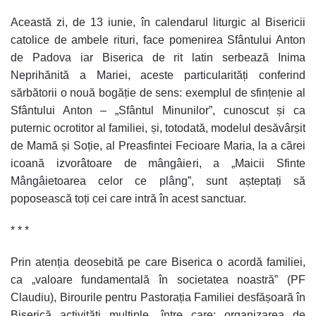
Această zi, de 13 iunie, în calendarul liturgic al Bisericii
catolice de ambele rituri, face pomenirea Sfântului Anton
de Padova iar Biserica de rit latin serbează Inima
Neprihănită a Mariei, aceste particularități conferind
sărbătorii o nouă bogăție de sens: exemplul de sfințenie al
Sfântului Anton – „Sfântul Minunilor”, cunoscut și ca
puternic ocrotitor al familiei, și, totodată, modelul desăvârșit
de Mamă și Soție, al Preasfintei Fecioare Maria, la a cărei
icoană izvorâtoare de mângâieri, a „Maicii Sfinte
Mângâietoarea celor ce plâng”, sunt așteptați să
poposească toți cei care intră în acest sanctuar.
* * *
Prin atenția deosebită pe care Biserica o acordă familiei,
ca „valoare fundamentală în societatea noastră” (PF
Claudiu), Birourile pentru Pastorația Familiei desfășoară în
Biserică activități multiple, între care: organizarea de