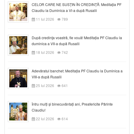
CELOR CARE NE SUSȚIN ÎN CREDINȚĂ: Meditația PF
Claudiu la Duminica a VI-a după Rusalii
11 Iul 2026
789
După credinţa voastră, fie vouă! Meditația PF Claudiu la
duminica a VII-a după Rusalii
18 Iul 2026
742
Adevăratul banchet: Meditația PF Claudiu la Duminica a
VIII-a după Rusalii
25 Iul 2026
641
Întru mulți și binecuvântați ani, Preafericite Părinte
Claudiu!
22 Iul 2026
614