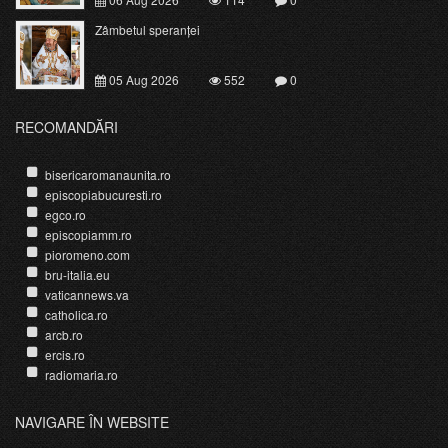
Zâmbetul speranței
05 Aug 2026
552
0
RECOMANDĂRI
bisericaromanaunita.ro
episcopiabucuresti.ro
egco.ro
episcopiamm.ro
pioromeno.com
bru-italia.eu
vaticannews.va
catholica.ro
arcb.ro
ercis.ro
radiomaria.ro
NAVIGARE ÎN WEBSITE