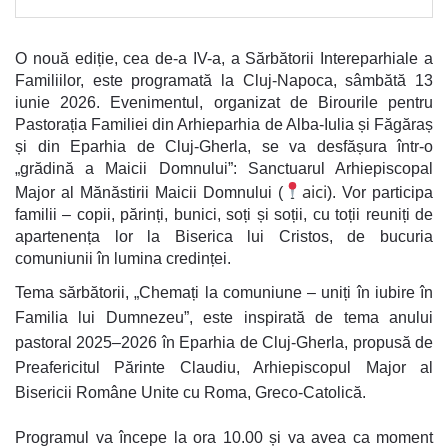
O nouă ediție, cea de-a IV-a, a
Sărbătorii Intereparhiale a
Familiilor
, este programată la Cluj-Napoca,
sâmbătă 13
iunie 2026
. Evenimentul, organizat de Birourile pentru
Pastorația Familiei din Arhieparhia de Alba-Iulia și Făgăraș
și din Eparhia de Cluj-Gherla, se va desfășura într-o
„grădină a Maicii Domnului”: Sanctuarul Arhiepiscopal
aici
Major al Mănăstirii Maicii Domnului (
). Vor participa
familii – copii, părinți, bunici, soți și soții, cu toții reuniți de
apartenența lor la Biserica lui Cristos, de bucuria
comuniunii în lumina credinței.
Tema sărbătorii,
„Chemați la comuniune – uniți în iubire în
Familia lui Dumnezeu”
, este inspirată de tema anului
pastoral 2025–2026 în Eparhia de Cluj-Gherla, propusă de
Preafericitul Părinte Claudiu, Arhiepiscopul Major al
Bisericii Române Unite cu Roma, Greco-Catolică.
Programul va începe la ora 10.00 și va avea ca moment