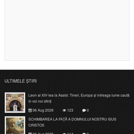
ULTIMELE ȘTIRI
Leon al XIV-lea la Assisi: Tineri, Europa și întreaga lume caută
în voi noi sfinți
06 Aug 2026
123
0
SCHIMBAREA LA FAŢĂ A DOMNULUI NOSTRU ISUS
CRISTOS
06 Aug 2026
114
0