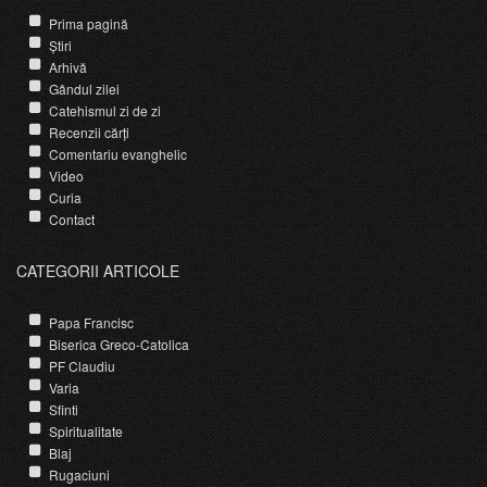
Prima pagină
Știri
Arhivă
Gândul zilei
Catehismul zi de zi
Recenzii cărți
Comentariu evanghelic
Video
Curia
Contact
CATEGORII ARTICOLE
Papa Francisc
Biserica Greco-Catolica
PF Claudiu
Varia
Sfinti
Spiritualitate
Blaj
Rugaciuni