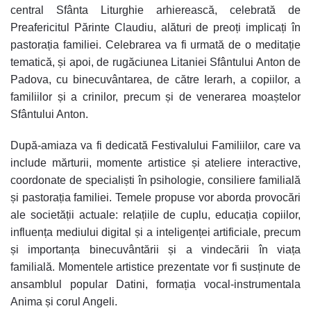
central
Sfânta Liturghie arhierească
, celebrată de
Preafericitul Părinte Claudiu, alături de preoți implicați în
pastorația familiei. Celebrarea va fi urmată de o meditație
tematică, și apoi, de rugăciunea
Litaniei Sfântului Anton de
Padova
, cu binecuvântarea, de către Ierarh, a copiilor, a
familiilor și a crinilor, precum și de venerarea moaștelor
Sfântului Anton.
După-amiaza va fi dedicată
Festivalului Familiilor
, care va
include mărturii, momente artistice și ateliere interactive,
coordonate de specialiști în psihologie, consiliere familială
și pastorația familiei. Temele propuse vor aborda provocări
ale societății actuale: relațiile de cuplu, educația copiilor,
influența mediului digital și a inteligenței artificiale, precum
și importanța binecuvântării și a vindecării în viața
familială. Momentele artistice prezentate vor fi susținute de
ansamblul popular Datini, formația vocal-instrumentala
Anima și corul Angeli.