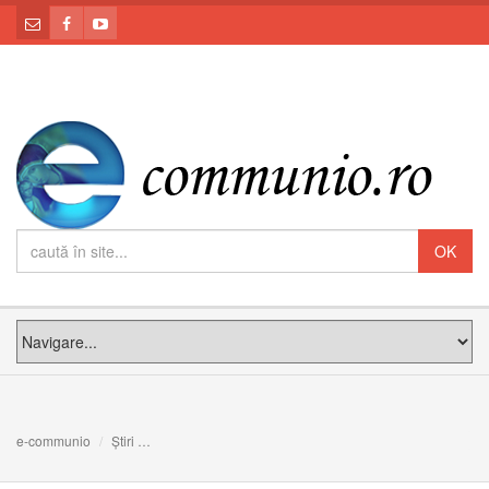
e-communio
Știri
Anunț: Sărbătoarea Intereparhială a Familiilor, ediția 2