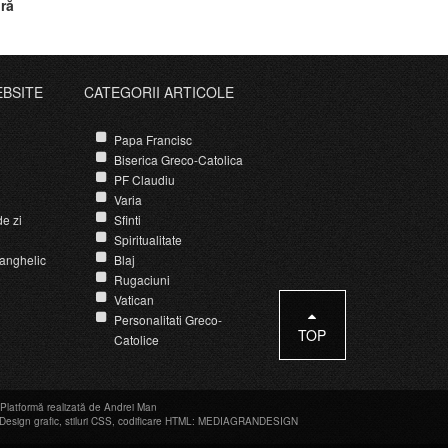
ră
EBSITE
CATEGORII ARTICOLE
Papa Francisc
Biserica Greco-Catolica
PF Claudiu
Varia
e zi
Sfinti
Spiritualitate
anghelic
Blaj
Rugaciuni
Vatican
Personalitati Greco-
TOP
Catolice
Platformă realizată de Andrei Man
Design grafic
,
stiluri CSS
,
codificare HTML
:
MEDIAGRANDESIGN