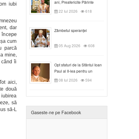
ani, Preafericite Părinte
om iubi
Claudiu!
22 Iul 2026
618
Dumnezeu
ent, dar
Zâmbetul speranței
, începe
așa cum
05 Aug 2026
608
u parcă
la mine,
 când îi
Opt sfaturi de la Sfântul Ioan
Paul al II-lea pentru un
creștin
08 Iul 2026
594
t aici,
ste două
iubirea
neze, să
sus să-L
Gaseste-ne pe Facebook