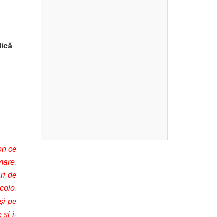
lică
on ce
mare,
ri de
colo,
şi pe
 şi i-