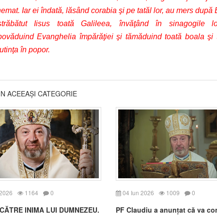
emat. Iar ei îndată, lăsând corabia şi pe tatăl lor, au mers după E
trăbătut Iisus toată Galileea, învăţând în sinagogile l
povăduind Evanghelia împărăţiei şi tămăduind toată boala şi 
tinţa în popor.
DIN ACEEAȘI CATEGORIE
 2026
1164
0
04 Iun 2026
1009
0
CĂTRE INIMA LUI DUMNEZEU.
PF Claudiu a anunțat că va c