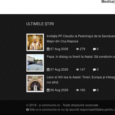
Meditaț
XXXIII-
ULTIMELE ȘTIRI
Invitația PF Claudiu la Pelerinajul de la Sanctuar
Major din Cluj-Napoca
07 Aug 2026
279
0
Papa, în dialog cu tinerii la Assisi: Să construim o c
07 Aug 2026
147
0
Leon al XIV-lea la Assisi: Tineri, Europa și întrea
noi sfinți
06 Aug 2026
160
0
© 2018 -
e-communio.ro
- Toate drepturile rezervate
Site-ul e-communio.ro nu își asumă responsabilitatea pentru art