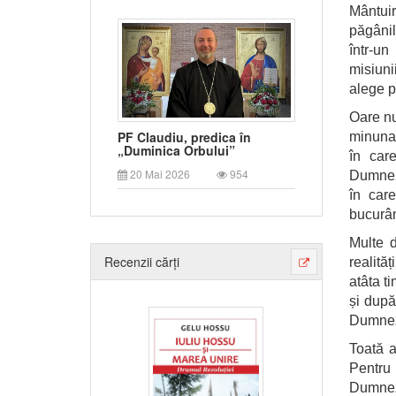
Mântuir
păgânil
într-un
misiuni
alege p
Oare nu
PF Claudiu, predica în
minunat
„Duminica Orbului”
în car
20 Mai 2026
954
Dumneze
în car
bucurân
Multe d
Recenzii cărți
realită
atâta t
și dup
Dumneze
Toată a
Pentru
Dumneze