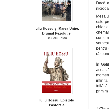
Dacă a
niciod
Mesajul
este pr
chiar a
Iuliu Hossu și Marea Unire.
chemar
Drumul Rezoluției
suntem
De Gelu Hossu
vorbeșt
pentru 
răspund
În Gal
această
moment
infinit
înflăcă
primim 
Iuliu Hossu. Epistole
Pastorale
† Clau