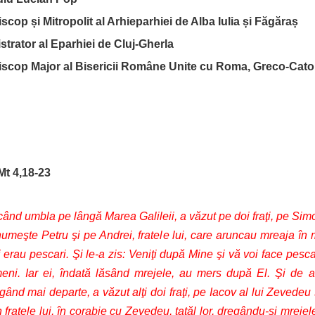
scop și Mitropolit al Arhieparhiei de Alba Iulia și Făgăraș
trator al Eparhiei de Cluj-Gherla
iscop Major al Bisericii Române Unite cu Roma, Greco-Cato
Mt 4,18-23
ând umbla pe lângă Marea Galileii, a văzut pe doi fraţi, pe Sim
umeşte Petru şi pe Andrei, fratele lui, care aruncau mreaja în 
 erau pescari. Şi le-a zis: Veniţi după Mine şi vă voi face pesca
eni. Iar ei, îndată lăsând mrejele, au mers după El. Şi de a
ând mai departe, a văzut alţi doi fraţi, pe Iacov al lui Zevedeu 
 fratele lui, în corabie cu Zevedeu, tatăl lor, dregându-şi mrejele