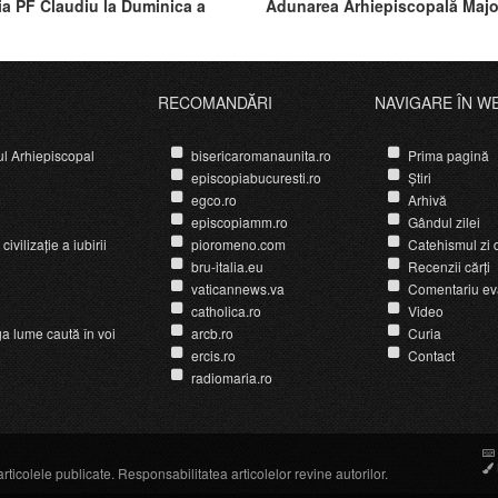
ia PF Claudiu la Duminica a
Adunarea Arhiepiscopală Majo
a după Rusalii
RECOMANDĂRI
NAVIGARE ÎN W
ul Arhiepiscopal
bisericaromanaunita.ro
Prima pagină
episcopiabucuresti.ro
Știri
egco.ro
Arhivă
episcopiamm.ro
Gândul zilei
ivilizație a iubirii
pioromeno.com
Catehismul zi d
bru-italia.eu
Recenzii cărți
vaticannews.va
Comentariu ev
catholica.ro
Video
ga lume caută în voi
arcb.ro
Curia
ercis.ro
Contact
radiomaria.ro
icolele publicate. Responsabilitatea articolelor revine autorilor.