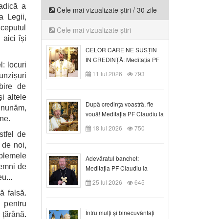
 adică a
Cele mai vizualizate știri / 30 zile
a Legii,
nceputul
Cele mai vizualizate știri
aici își
CELOR CARE NE SUSȚIN
ÎN CREDINȚĂ: Meditația PF
: locuri
Claudiu la Duminica a VI-a
11 Iul 2026
793
unzișuri
după Rusalii
bire de
i altele
După credinţa voastră, fie
inunăm,
vouă! Meditația PF Claudiu la
ne.
duminica a VII-a după Rusalii
18 Iul 2026
750
stfel de
 de noi,
oblemele
Adevăratul banchet:
emni de
Meditația PF Claudiu la
u...
Duminica a VIII-a după
25 Iul 2026
645
Rusalii
ă falsă.
 pentru
Întru mulți și binecuvântați
 țărână.