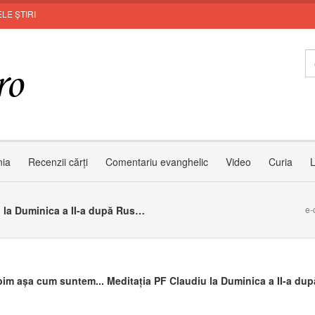
LE ȘTIRI
I
nia
Recenzii cărți
Comentariu evanghelic
Video
Curia
L
Sa-L iubim așa cum suntem... Meditația PF Claudiu la Duminica a II-a după Rusalii
e-
bim așa cum suntem... Meditația PF Claudiu la Duminica a II-a dup