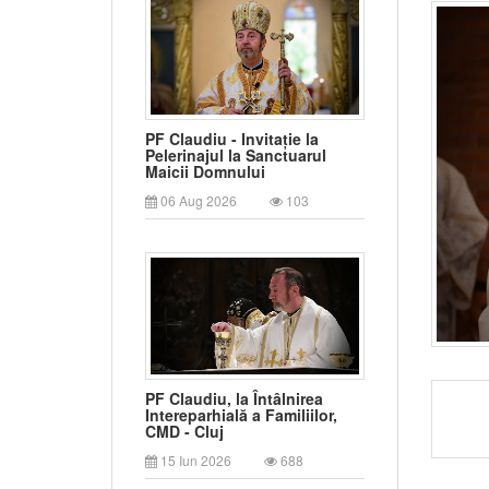
PF Claudiu - Invitație la
Pelerinajul la Sanctuarul
Maicii Domnului
06 Aug 2026
103
PF Claudiu, la Întâlnirea
Intereparhială a Familiilor,
CMD - Cluj
15 Iun 2026
688