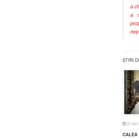
a ch
a s
pro
nepu
ȘTIRI 
31 Ian
CALEA 