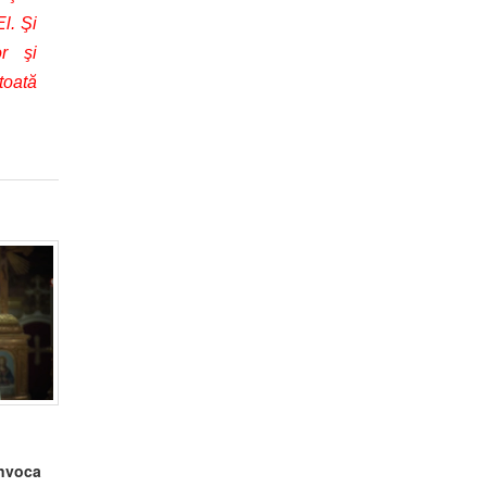
l. Şi
or şi
toată
onvoca