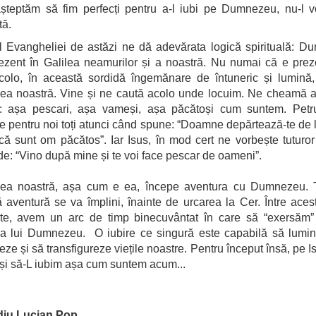
șteptăm să fim perfecți pentru a-l iubi pe Dumnezeu, nu-l v
ată.
 Evangheliei de astăzi ne dă adevărata logică spirituală: 
ezent în Galilea neamurilor și a noastră. Nu numai că e prez
colo, în această sordidă îngemănare de întuneric și lumină
ea noastră. Vine și ne caută acolo unde locuim. Ne cheamă 
: așa pescari, așa vameși, așa păcătoși cum suntem. Petr
e pentru noi toți atunci când spune: “Doamne depărtează-te de 
că sunt om păcătos”. Iar Isus, în mod cert ne vorbește tuturor
e: “Vino după mine și te voi face pescar de oameni”.
ilea noastră, așa cum e ea, începe aventura cu Dumnezeu. To
 aventură se va împlini, înainte de urcarea la Cer. Între ace
e, avem un arc de timp binecuvântat în care să “exersăm” 
ă a lui Dumnezeu. O iubire ce singură este capabilă să lumi
reze și să transfigureze viețile noastre. Pentru început însă, pe I
și să-L iubim așa cum suntem acum...
diu Lucian Pop