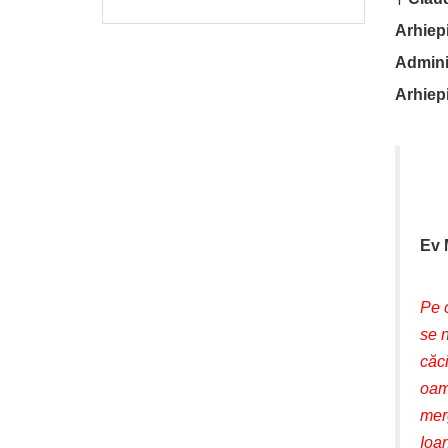
Arhiepi
Adminis
Arhiep
Ev 
Pe c
se n
căci
oam
merg
Ioan