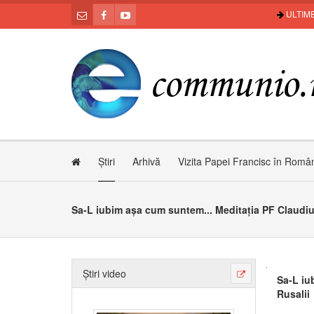
ULTIME
Știri
Arhivă
Vizita Papei Francisc în Româ
Știri video
Sa-L iu
Rusalii