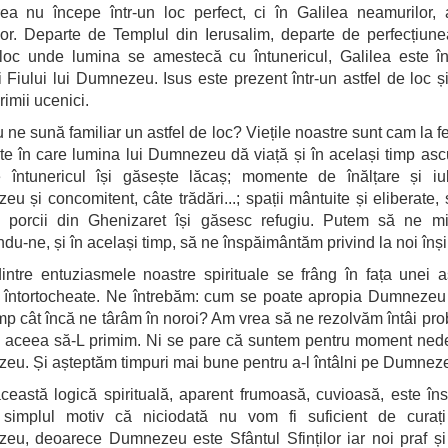
ea nu începe într-un loc perfect, ci în Galilea neamurilor,
or. Departe de Templul din Ierusalim, departe de perfecțiune
 loc unde lumina se amestecă cu întunericul, Galilea este î
i Fiului lui Dumnezeu. Isus este prezent într-un astfel de loc și 
rimii ucenici.
 ne sună familiar un astfel de loc? Viețile noastre sunt cam la fel
e în care lumina lui Dumnezeu dă viață și în același timp asc
e întunericul își găsește lăcaș; momente de înălțare și iu
u și concomitent, câte trădări...; spații mântuite și eliberate, ș
e porcii din Ghenizaret își găsesc refugiu. Putem să ne m
du-ne, și în același timp, să ne înspăimântăm privind la noi înși
intre entuziasmele noastre spirituale se frâng în fața unei a
ți întortocheate. Ne întrebăm: cum se poate apropia Dumnezeu
imp cât încă ne târâm în noroi? Am vrea să ne rezolvăm întâi pr
ă aceea să-L primim. Ni se pare că suntem pentru moment ned
u. Și așteptăm timpuri mai bune pentru a-l întâlni pe Dumneze
ceastă logică spirituală, aparent frumoasă, cuvioasă, este îns
 simplul motiv că niciodată nu vom fi suficient de curați
u, deoarece Dumnezeu este Sfântul Sfinților iar noi praf și