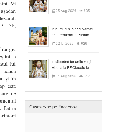
stră. Vi
așadar,
05 Aug 2026
635
devărat.
PL 38,
Întru mulți și binecuvântați
ani, Preafericite Părinte
Claudiu!
22 Iul 2026
626
liturgie
știni, a
Încălecând furtunile vieții:
tul lui
Meditația PF Claudiu la
 aducă
Duminica a IX-a după Rusalii
01 Aug 2026
547
u și în
ap este
 care ne
ramentul
Gaseste-ne pe Facebook
e Patria
orinteni