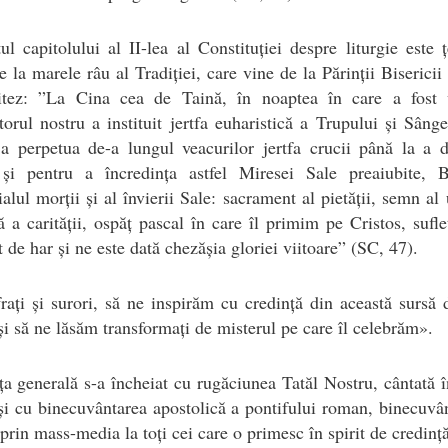
ul capitolului al II-lea al Constituției despre liturgie este 
țe la marele râu al Tradiției, care vine de la Părinții Bisericii
itez: ”La Cina cea de Taină, în noaptea în care a fost 
orul nostru a instituit jertfa euharistică a Trupului și Sâng
 a perpetua de-a lungul veacurilor jertfa crucii până la a 
 și pentru a încredința astfel Miresei Sale preaiubite, Bi
lul morții și al învierii Sale: sacrament al pietății, semn al u
ă a carității, ospăț pascal în care îl primim pe Cristos, sufle
t de har și ne este dată chezășia gloriei viitoare” (SC, 47).
rați și surori, să ne inspirăm cu credință din această sursă 
și să ne lăsăm transformați de misterul pe care îl celebrăm».
a generală s-a încheiat cu rugăciunea Tatăl Nostru, cântată 
 și cu binecuvântarea apostolică a pontifului roman, binecuvâ
prin mass-media la toți cei care o primesc în spirit de credință