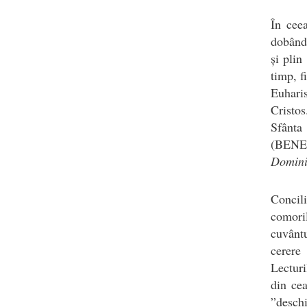
În cee
dobândi
și plin
timp, f
Euhari
Cristos
Sfânta 
(BENED
Domin
Concil
comoril
cuvânt
cerere
Lecturi
din cea
”deschi