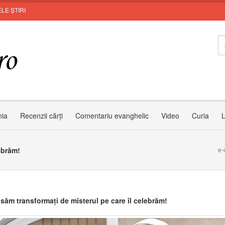
LE ȘTIRI
Invi
nia
Recenzii cărți
Comentariu evanghelic
Video
Curia
L
ebrăm!
e-
ăsăm transformați de misterul pe care îl celebrăm!