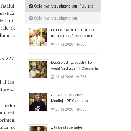
atălui.
Cele mai vizualizate știri / 30 zile
ristică,
Cele mai vizualizate știri
de cult”
rale de
CELOR CARE NE SUSȚIN
ilium” a
ÎN CREDINȚĂ: Meditația PF
Claudiu la Duminica a VI-a
11 Iul 2026
803
după Rusalii
 al XIV-
După credinţa voastră, fie
vouă! Meditația PF Claudiu la
duminica a VII-a după Rusalii
18 Iul 2026
761
 II-lea,
turgie.
Adevăratul banchet:
Meditația PF Claudiu la
os celor
Duminica a VIII-a după
25 Iul 2026
655
m auzit:
Rusalii
rinteni
ceea ce
Zâmbetul speranței