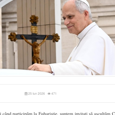
25 Iun 2026
471
 când participăm la Euharistie, suntem invitați să ascultăm 