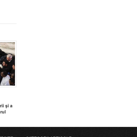
ii şi a
rul
i