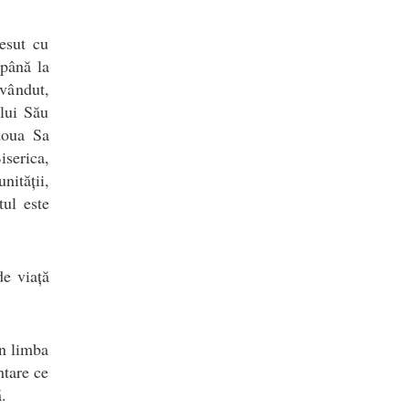
țesut cu
 până la
vândut,
elui Său
doua Sa
serica,
nității,
tul este
de viață
în limba
ntare ce
.