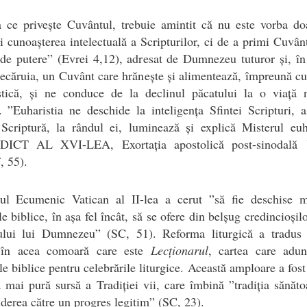
a ce privește Cuvântul, trebuie amintit că nu este vorba do
 cunoașterea intelectuală a Scripturilor, ci de a primi Cuvân
 de putere” (Evrei 4,12), adresat de Dumnezeu tuturor și, în
iecăruia, un Cuvânt care hrănește și alimentează, împreună c
stică, și ne conduce de la declinul păcatului la o viață 
. ”Euharistia ne deschide la inteligența Sfintei Scripturi,
Scriptură, la rândul ei, luminează și explică Misterul euh
ICT AL XVI-LEA, Exortația apostolică post-sinodală
i
, 55).
iul Ecumenic Vatican al II-lea a cerut ”să fie deschise m
e biblice, în așa fel încât, să se ofere din belșug credincioșil
ului lui Dumnezeu” (SC, 51). Reforma liturgică a tradus 
 în acea comoară care este
Lecționarul
, cartea care adun
le biblice pentru celebrările liturgice. Această amploare a fost
 mai pură sursă a Tradiției vii, care îmbină ”tradiția sănăt
derea către un progres legitim” (SC, 23).