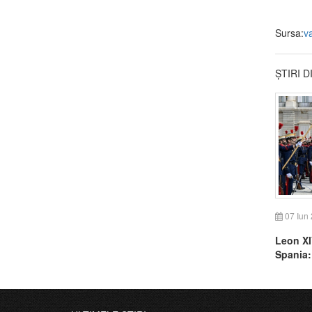
Sursa:
v
ȘTIRI 
07 Iun
Leon XI
Spania:
iubirea