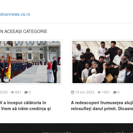
aticannews.va.ro
DIN ACEEAȘI CATEGORIE
 2026
661
0
19 Iun 2023
1951
0
V a început călătoria în
A redescoperi frumuseţea slujir
 Vrem să trăim credința și
reînsufleţi darul primit. Dicaste
 Domnului
pentru Cler pentru Ziua sfinţiri
sacerdotale