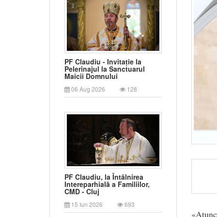
PF Claudiu - Invitație la
Pelerinajul la Sanctuarul
Maicii Domnului
06 Aug 2026
128
PF Claudiu, la Întâlnirea
Intereparhială a Familiilor,
CMD - Cluj
15 Iun 2026
693
«Atunci