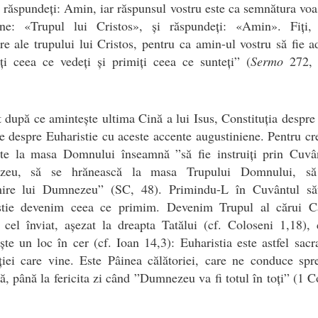
, răspundeți: Amin, iar răspunsul vostru este ca semnătura voa
ne: «Trupul lui Cristos», și răspundeți: «Amin». Fiți, 
e ale trupului lui Cristos, pentru ca amin-ul vostru să fie a
ți ceea ce vedeți și primiți ceea ce sunteți” (
Sermo
272, 
 după ce amintește ultima Cină a lui Isus, Constituția despre 
e despre Euharistie cu aceste accente augustiniene. Pentru cre
rte la masa Domnului înseamnă ”să fie instruiți prin Cuvân
zeu, să se hrănească la masa Trupului Domnului, să
ire lui Dumnezeu” (SC, 48). Primindu-L în Cuvântul să
stie devenim ceea ce primim. Devenim Trupul al cărui C
 cel înviat, așezat la dreapta Tatălui (cf. Coloseni 1,18),
ște un loc în cer (cf. Ioan 14,3): Euharistia este astfel sac
iei care vine. Este Pâinea călătoriei, care ne conduce spr
ă, până la fericita zi când ”Dumnezeu va fi totul în toți” (1 C