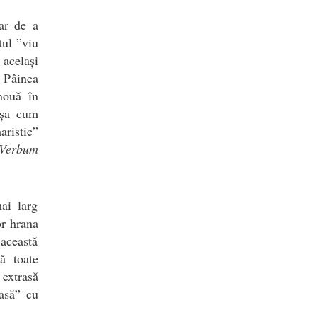
ar de a
tul ”viu
 același
u Pâinea
nouă în
 așa cum
aristic”
Verbum
ai larg
or hrana
această
ă toate
 extrasă
oasă” cu