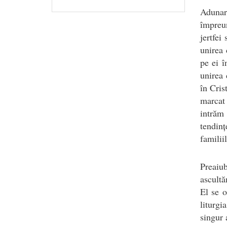
Adunar
împreu
jertfei
unirea 
pe ei î
unirea 
în Cris
marcat 
intrăm
tendinț
familii
Preaiu
ascult
El se o
liturgi
singur 