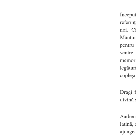
Început
referin
noi. C
Mântuit
pentru
venire
memoria
legătur
copleși
Dragi f
divină 
Audienț
latină,
ajunge 