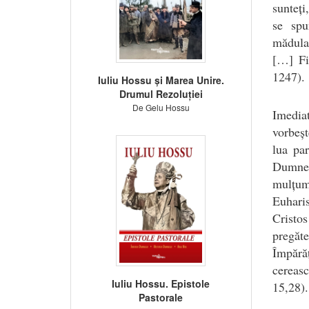
sunteți
se spu
mădular
[…] Fi
1247).
Iuliu Hossu și Marea Unire.
Drumul Rezoluției
De Gelu Hossu
Imediat
vorbeșt
lua pa
Dumne
mulțum
Euhari
Cristos
pregăte
Împărăț
cereasc
Iuliu Hossu. Epistole
15,28).
Pastorale