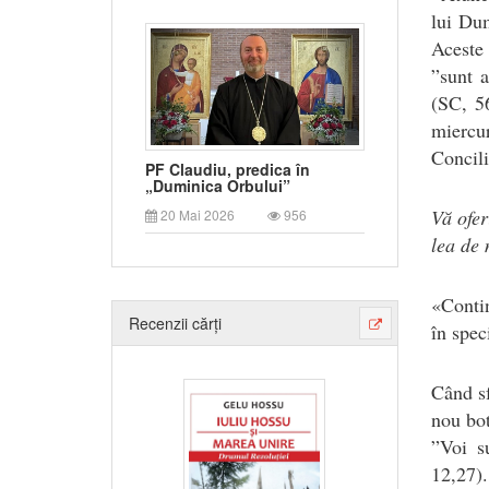
lui Du
Aceste 
”sunt a
(SC, 5
miercur
Concili
PF Claudiu, predica în
„Duminica Orbului”
Vă ofer
20 Mai 2026
956
lea de 
«Contin
Recenzii cărți
în spec
Când sf
nou bot
”Voi s
12,27)