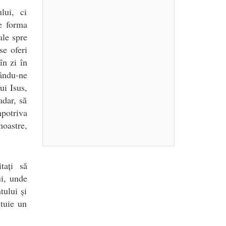
lui, ci
e forma
ale spre
se oferi
în zi în
rându-ne
ui Isus,
adar, să
potriva
noastre,
tați să
i, unde
tului și
ituie un