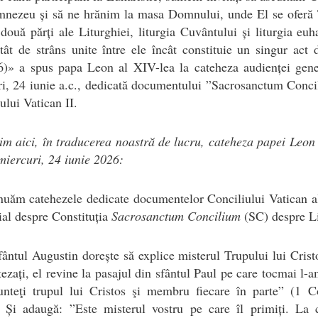
mnezeu și să ne hrănim la masa Domnului, unde El se oferă T
două părți ale Liturghiei, liturgia Cuvântului și liturgia euha
tât de strâns unite între ele încât constituie un singur act 
6)» a spus papa Leon al XIV-lea la cateheza audienței gene
i, 24 iunie a.c., dedicată documentului ”Sacrosanctum Conc
ului Vatican II.
im aici, în traducerea noastră de lucru, cateheza papei Leon
miercuri, 24 iunie 2026:
uăm catehezele dedicate documentelor Conciliului Vatican al
ial despre Constituția
Sacrosanctum Concilium
(SC) despre Li
ântul Augustin dorește să explice misterul Trupului lui Crist
ezați, el revine la pasajul din sfântul Paul pe care tocmai l-a
unteţi trupul lui Cristos şi membru fiecare în parte” (1 Co
. Și adaugă: ”Este misterul vostru pe care îl primiți. La 