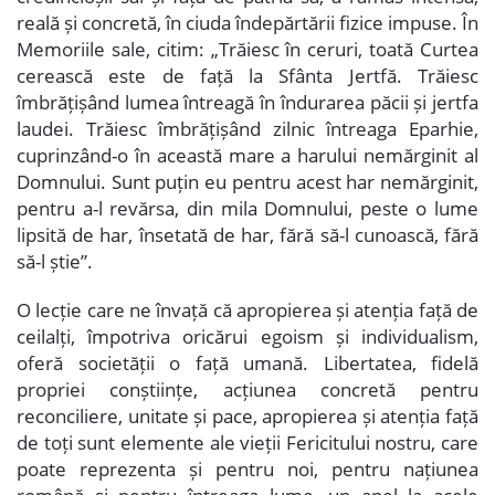
reală și concretă, în ciuda îndepărtării fizice impuse. În
Memoriile sale, citim: „Trăiesc în ceruri, toată Curtea
cerească este de față la Sfânta Jertfă. Trăiesc
îmbrățișând lumea întreagă în îndurarea păcii și jertfa
laudei. Trăiesc îmbrățișând zilnic întreaga Eparhie,
cuprinzând-o în această mare a harului nemărginit al
Domnului. Sunt puțin eu pentru acest har nemărginit,
pentru a-l revărsa, din mila Domnului, peste o lume
lipsită de har, însetată de har, fără să-l cunoască, fără
să-l știe”.
O lecție care ne învață că apropierea și atenția față de
ceilalți, împotriva oricărui egoism și individualism,
oferă societății o față umană. Libertatea, fidelă
propriei conștiințe, acțiunea concretă pentru
reconciliere, unitate și pace, apropierea și atenția față
de toți sunt elemente ale vieții Fericitului nostru, care
poate reprezenta și pentru noi, pentru națiunea