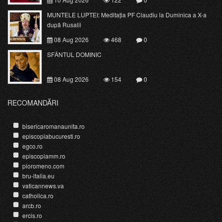
MUNTELE LUPTEI: Meditația PF Claudiu la Duminica a X-a
după Rusalii
08 Aug 2026
468
0
SFÂNTUL DOMINIC
08 Aug 2026
154
0
RECOMANDĂRI
bisericaromanaunita.ro
episcopiabucuresti.ro
egco.ro
episcopiamm.ro
pioromeno.com
bru-italia.eu
vaticannews.va
catholica.ro
arcb.ro
ercis.ro