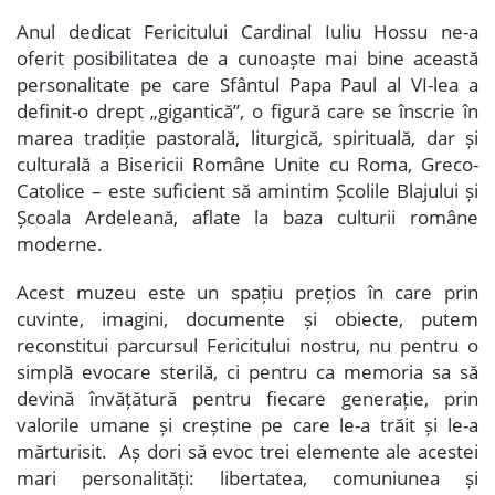
Anul dedicat Fericitului Cardinal Iuliu Hossu ne-a
oferit posibilitatea de a cunoaște mai bine această
personalitate pe care Sfântul Papa Paul al VI-lea a
definit-o drept „gigantică”, o figură care se înscrie în
marea tradiție pastorală, liturgică, spirituală, dar și
culturală a Bisericii Române Unite cu Roma, Greco-
Catolice – este suficient să amintim Școlile Blajului și
Școala Ardeleană, aflate la baza culturii române
moderne.
Acest muzeu este un spațiu prețios în care prin
cuvinte, imagini, documente și obiecte, putem
reconstitui parcursul Fericitului nostru, nu pentru o
simplă evocare sterilă, ci pentru ca memoria sa să
devină învățătură pentru fiecare generație, prin
valorile umane și creștine pe care le-a trăit și le-a
mărturisit. Aș dori să evoc trei elemente ale acestei
mari personalități: libertatea, comuniunea și