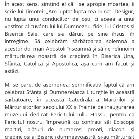
În acest sens, simțind el că i se apropie moartea, îi
scrie lui Timotei: „Am luptat lupta cea bună”. Desigur,
nu lupta unui conducător de oști, ci aceea a unui
vestitor al cuvântului lui Dumnezeu, fidel lui Cristos și
Bisericii Sale, care s-a dăruit pe sine însuși în
întregime. Să celebrăm sărbătoarea solemnă a
acestor doi mari Apostoli înseamnă și să ne reînnoim
mărturisirea noastră de credință în Biserica Una,
Sfântă, Catolică și Apostolică, așa cum am făcut și
astăzi.
Mi se pare, de asemenea, semnificativ faptul că am
celebrat Sfânta și Dumnezeiasca Liturghie în această
sărbătoare, în această Catedrală a Martirilor și
Mărturisitorilor secolului XX și înainte de inaugurarea
muzeului dedicat Fericitului Iuliu Hossu, pentru că
Fericitul nostru, împreună cu confrații săi Episcopii
martiri, alături de numeroși preoți, diaconi și
credincioși ai Bisericii dumneavoastră, și-au mărturisit