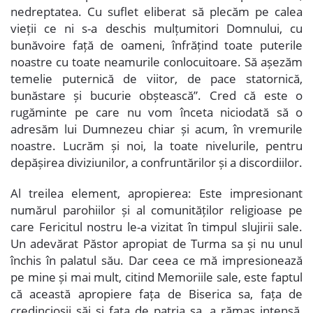
nedreptatea. Cu suflet eliberat să plecăm pe calea
vieții ce ni s-a deschis mulțumitori Domnului, cu
bunăvoire față de oameni, înfrățind toate puterile
noastre cu toate neamurile conlocuitoare. Să așezăm
temelie puternică de viitor, de pace statornică,
bunăstare și bucurie obștească”. Cred că este o
rugăminte pe care nu vom înceta niciodată să o
adresăm lui Dumnezeu chiar și acum, în vremurile
noastre. Lucrăm și noi, la toate nivelurile, pentru
depășirea diviziunilor, a confruntărilor și a discordiilor.
Al treilea element, apropierea:
Este impresionant
numărul parohiilor și al comunităților religioase pe
care Fericitul nostru le-a vizitat în timpul slujirii sale.
Un adevărat Păstor apropiat de Turma sa și nu unul
închis în palatul său. Dar ceea ce mă impresionează
pe mine și mai mult, citind Memoriile sale, este faptul
că această apropiere fața de Biserica sa, fața de
credincioșii săi și fața de patria sa, a rămas intensă,