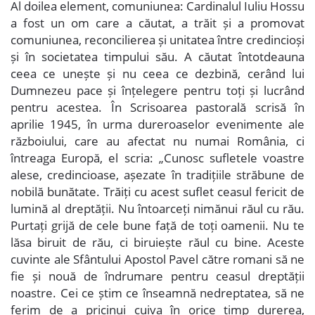
Al doilea element, comuniunea:
Cardinalul Iuliu Hossu
a fost un om care a căutat, a trăit și a promovat
comuniunea, reconcilierea și unitatea între credincioși
și în societatea timpului său. A căutat întotdeauna
ceea ce unește și nu ceea ce dezbină, cerând lui
Dumnezeu pace și înțelegere pentru toți și lucrând
pentru acestea. În Scrisoarea pastorală scrisă în
aprilie 1945, în urma dureroaselor evenimente ale
războiului, care au afectat nu numai România, ci
întreaga Europă, el scria: „Cunosc sufletele voastre
alese, credincioase, așezate în tradițiile străbune de
nobilă bunătate. Trăiți cu acest suflet ceasul fericit de
lumină al dreptății. Nu întoarceți nimănui răul cu rău.
Purtați grijă de cele bune față de toți oamenii. Nu te
lăsa biruit de rău, ci biruiește răul cu bine. Aceste
cuvinte ale Sfântului Apostol Pavel către romani să ne
fie și nouă de îndrumare pentru ceasul dreptății
noastre. Cei ce știm ce înseamnă nedreptatea, să ne
ferim de a pricinui cuiva în orice timp durerea,