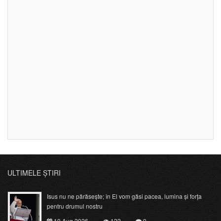
ULTIMELE ȘTIRI
Isus nu ne părăsește; în El vom găsi pacea, lumina și forța
pentru drumul nostru
10 Aug 2026
122
0