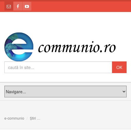
e-communio
Știri
Mesajele Nunțiului apostolic la inaugurarea Muzeului „Fe