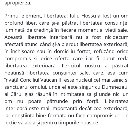
apropierea.
Primul element, libertatea:
Iuliu Hossu a fost un om
profund liber, care și-a păstrat libertatea conștiinței
luminată de credință în fiecare moment al vieții sale.
Această libertate interioară nu a fost nicidecum
afectată atunci când și-a pierdut libertatea exterioară,
în închisoare sau în domiciliu forțat, refuzând orice
compromis și orice ofertă care i-ar fi putut reda
libertatea exterioară. Fericitul nostru a păstrat
neatinsă libertatea conștiinței sale, care, așa cum
învață Conciliul Vatican II, este nucleul cel mai tainic și
sanctuarul omului, unde el este singur cu Dumnezeu,
al Cărui glas răsună în intimitatea sa și unde nici un
om nu poate pătrunde prin forță. Libertatea
interioară este mai importantă decât cea exterioară,
iar conștiința bine formată nu face compromisuri – o
lecție valabilă și pentru timpurile noastre.