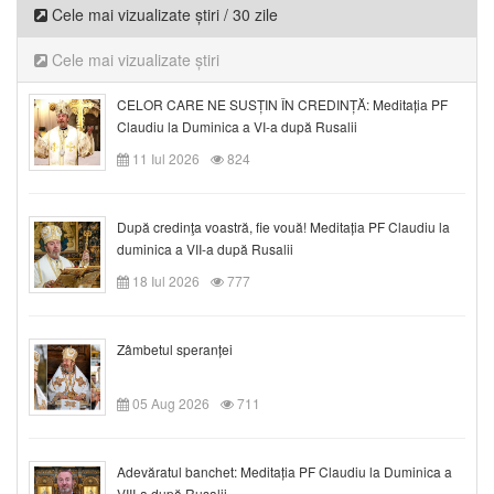
Cele mai vizualizate știri / 30 zile
Cele mai vizualizate știri
CELOR CARE NE SUSȚIN ÎN CREDINȚĂ: Meditația PF
Claudiu la Duminica a VI-a după Rusalii
11 Iul 2026
824
După credinţa voastră, fie vouă! Meditația PF Claudiu la
duminica a VII-a după Rusalii
18 Iul 2026
777
Zâmbetul speranței
05 Aug 2026
711
Adevăratul banchet: Meditația PF Claudiu la Duminica a
VIII-a după Rusalii