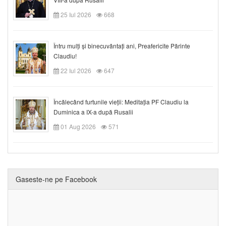
25 Iul 2026
668
Întru mulți și binecuvântați ani, Preafericite Părinte
Claudiu!
22 Iul 2026
647
Încălecând furtunile vieții: Meditația PF Claudiu la
Duminica a IX-a după Rusalii
01 Aug 2026
571
Gaseste-ne pe Facebook