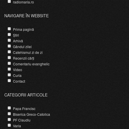
radiomaria.ro
NAVIGARE ÎN WEBSITE
Prima pagină
Știri
Arhivă
Gândul zilei
Catehismul zi de zi
Recenzii cărți
Comentariu evanghelic
Video
Curia
Contact
CATEGORII ARTICOLE
Papa Francisc
Biserica Greco-Catolica
PF Claudiu
Varia