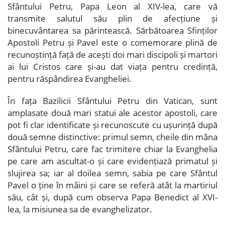
Sfântului Petru, Papa Leon al XIV-lea, care vă
transmite salutul său plin de afecțiune și
binecuvântarea sa părintească. Sărbătoarea Sfinților
Apostoli Petru și Pavel este o comemorare plină de
recunoștință față de acești doi mari discipoli și martori
ai lui Cristos care și-au dat viața pentru credință,
pentru răspândirea Evangheliei.
În fața Bazilicii Sfântului Petru din Vatican, sunt
amplasate două mari statui ale acestor apostoli, care
pot fi clar identificate și recunoscute cu ușurință după
două semne distinctive: primul semn, cheile din mâna
Sfântului Petru, care fac trimitere chiar la Evanghelia
pe care am ascultat-o și care evidențiază primatul și
slujirea sa; iar al doilea semn, sabia pe care Sfântul
Pavel o ține în mâini și care se referă atât la martiriul
său, cât și, după cum observa Papa Benedict al XVI-
lea, la misiunea sa de evanghelizator.