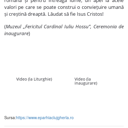
română și pentru întreaga lume, un apel la acele
valori pe care se poate construi o conviețuire umană
și creștină dreaptă. Lăudat să fie Isus Cristos!
(
Muzeul „Fericitul Cardinal Iuliu Hossu”, Ceremonia de
inaugurare
)
Video (la Liturghie)
Video (la
inaugurare)
Sursa:
https://www.eparhiaclujgherla.ro