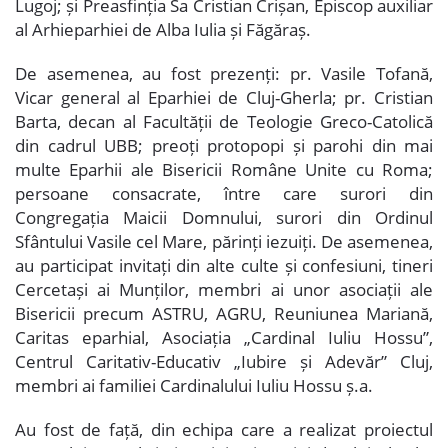
Lugoj; și Preasfinția Sa Cristian Crișan, Episcop auxiliar
al Arhieparhiei de Alba Iulia și Făgăraș.
De asemenea, au fost prezenți: pr. Vasile Tofană,
Vicar general al Eparhiei de Cluj-Gherla; pr. Cristian
Barta, decan al Facultății de Teologie Greco-Catolică
din cadrul UBB; preoți protopopi și parohi din mai
multe Eparhii ale Bisericii Române Unite cu Roma;
persoane consacrate, între care surori din
Congregația Maicii Domnului, surori din Ordinul
Sfântului Vasile cel Mare, părinți iezuiți. De asemenea,
au participat invitați din alte culte și confesiuni, tineri
Cercetași ai Munților, membri ai unor asociații ale
Bisericii precum ASTRU, AGRU, Reuniunea Mariană,
Caritas eparhial, Asociația „Cardinal Iuliu Hossu”,
Centrul Caritativ-Educativ „Iubire și Adevăr” Cluj,
membri ai familiei Cardinalului Iuliu Hossu ș.a.
Au fost de față, din echipa care a realizat proiectul