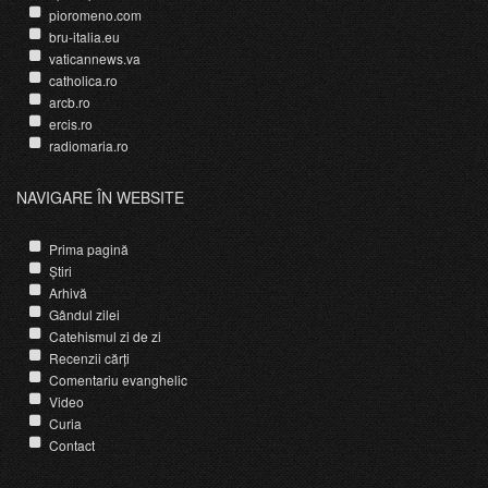
pioromeno.com
bru-italia.eu
vaticannews.va
catholica.ro
arcb.ro
ercis.ro
radiomaria.ro
NAVIGARE ÎN WEBSITE
Prima pagină
Știri
Arhivă
Gândul zilei
Catehismul zi de zi
Recenzii cărți
Comentariu evanghelic
Video
Curia
Contact