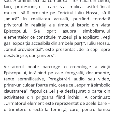
său. A amintit echipa complexă – formată din clerici,
laici, profesioniști – care s-a implicat astfel încât
muzeul să îl prezinte pe Fericitul Iuliu Hossu, să îl
„aducă” în realitatea actuală, purtând totodată
privitorul în realități ale timpului istoric din viața
Episcopului. S-a oprit asupra simbolismului
elementelor ce constituie muzeul și a explicat: „Veți
găsi expoziția accesibilă din ambele părți”. Iuliu Hossu,
„omul providențial”, este prezentat „de la copil spre
desăvârșire, dar și invers”.
Vizitatorul poate parcurge o cronologie a vieții
Episcopului, întâlnind pe cale fotografii, documente,
texte semnificative, înregistrări audio sau video,
printr-un culoar foarte mic, ceea ce „exprimă simbolic
claustrarea”, faptul că „el și-a desfășurat o parte din
activitatea din prigoană fiind închis”. A continuat:
„Următorul element este reprezentat de acele bare –
o trimitere directă la temniță, care, pentru lumea