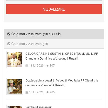
Cele mai vizualizate știri / 30 zile
Cele mai vizualizate știri
CELOR CARE NE SUSȚIN ÎN CREDINȚĂ: Meditația PF
Claudiu la Duminica a VI-a după Rusalii
11 Iul 2026
807
După credinţa voastră, fie vouă! Meditația PF Claudiu la
duminica a VII-a după Rusalii
18 Iul 2026
765
Zâmbetul speranței