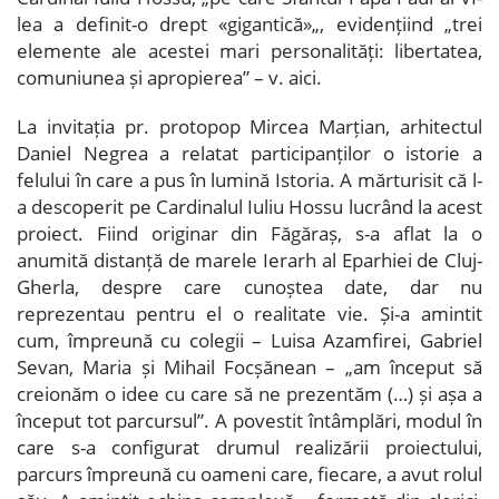
lea a definit-o drept «gigantică»„, evidențiind „trei
elemente ale acestei mari personalități: libertatea,
comuniunea și apropierea” – v.
aici
.
La invitația pr. protopop Mircea Marțian, arhitectul
Daniel Negrea a relatat participanților o istorie a
felului în care a pus în lumină Istoria. A mărturisit că l-
a descoperit pe Cardinalul Iuliu Hossu lucrând la acest
proiect. Fiind originar din Făgăraș, s-a aflat la o
anumită distanță de marele Ierarh al Eparhiei de Cluj-
Gherla, despre care cunoștea date, dar nu
reprezentau pentru el o realitate vie. Și-a amintit
cum, împreună cu colegii – Luisa Azamfirei, Gabriel
Sevan, Maria și Mihail Focșănean – „am început să
creionăm o idee cu care să ne prezentăm (…) și așa a
început tot parcursul”. A povestit întâmplări, modul în
care s-a configurat drumul realizării proiectului,
parcurs împreună cu oameni care, fiecare, a avut rolul