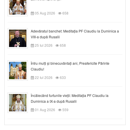
05 Aug 2026
658
Adevăratul banchet: Meditația PF Claudiu la Duminica a
VIII-a după Rusalii
25 Iul 2026
658
Întru mulți și binecuvântați ani, Preafericite Părinte
Claudiu!
22 Iul 2026
633
Încălecând furtunile vieții: Meditația PF Claudiu la
Duminica a IX-a după Rusalii
01 Aug 2026
559