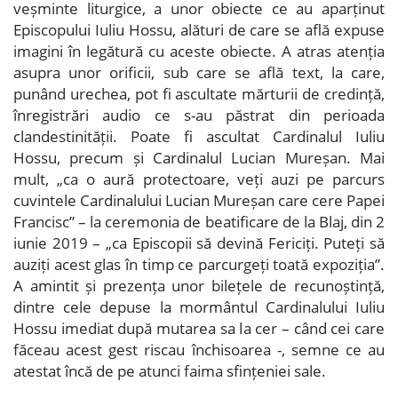
veșminte liturgice, a unor obiecte ce au aparținut
Episcopului Iuliu Hossu, alături de care se află expuse
imagini în legătură cu aceste obiecte. A atras atenția
asupra unor orificii, sub care se află text, la care,
punând urechea, pot fi ascultate mărturii de credință,
înregistrări audio ce s-au păstrat din perioada
clandestinității. Poate fi ascultat Cardinalul Iuliu
Hossu, precum și Cardinalul Lucian Mureșan. Mai
mult, „ca o aură protectoare, veți auzi pe parcurs
cuvintele Cardinalului Lucian Mureșan care cere Papei
Francisc” – la ceremonia de beatificare de la Blaj, din 2
iunie 2019 – „ca Episcopii să devină Fericiți. Puteți să
auziți acest glas în timp ce parcurgeți toată expoziția”.
A amintit și prezența unor bilețele de recunoștință,
dintre cele depuse la mormântul Cardinalului Iuliu
Hossu imediat după mutarea sa la cer – când cei care
făceau acest gest riscau închisoarea -, semne ce au
atestat încă de pe atunci faima sfințeniei sale.