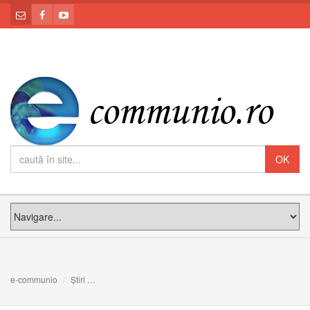
e-communio
Știri
Binecuvântarea și inaugurarea Muzeului „Fericitul Cardi