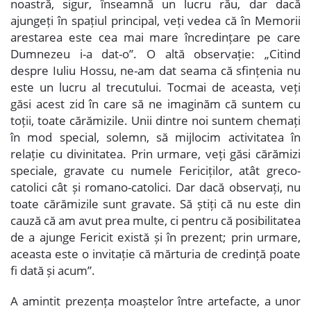
noastră, sigur, înseamnă un lucru rău, dar dacă
ajungeți în spațiul principal, veți vedea că în Memorii
arestarea este cea mai mare încredințare pe care
Dumnezeu i-a dat-o”. O altă observație: „Citind
despre Iuliu Hossu, ne-am dat seama că sfințenia nu
este un lucru al trecutului. Tocmai de aceasta, veți
găsi acest zid în care să ne imaginăm că suntem cu
toții, toate cărămizile. Unii dintre noi suntem chemați
în mod special, solemn, să mijlocim activitatea în
relație cu divinitatea. Prin urmare, veți găsi cărămizi
speciale, gravate cu numele Fericiților, atât greco-
catolici cât și romano-catolici. Dar dacă observați, nu
toate cărămizile sunt gravate. Să știți că nu este din
cauză că am avut prea multe, ci pentru că posibilitatea
de a ajunge Fericit există și în prezent; prin urmare,
aceasta este o invitație că mărturia de credință poate
fi dată și acum”.
A amintit prezența moaștelor între artefacte, a unor