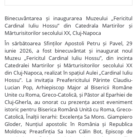
Binecuvântarea și inaugurarea Muzeului „Fericitul
Cardinal Iuliu Hossu” din Catedrala Martirilor și
Mărturisitorilor secolului XX, Cluj-Napoca
În sărbătoarea Sfinților Apostoli Petru și Pavel, 29
iunie 2026, a fost binecuvântat și inaugurat noul
Muzeu „Fericitul Cardinal Iuliu Hossu”, din incinta
Catedralei Martirilor și Mărturisitorilor secolului XX
din Cluj-Napoca, realizat în spațiul Aulei „Cardinal Iuliu
Hossu”. La invitația Preafericitului Părinte Claudiu-
Lucian Pop, Arhiepiscop Major al Bisericii Române
Unite cu Roma, Greco-Catolică, și Păstor al Eparhiei de
Cluj-Gherla, au onorat cu prezența acest eveniment
istoric pentru Biserica Română Unită cu Roma, Greco-
Catolică, Înalții Ierarhi: Excelența Sa Mons. Giampiero
Gloder, Nunțiul apostolic în România și Republica
Moldova; Preasfinția Sa Ioan Călin Bot, Episcop de