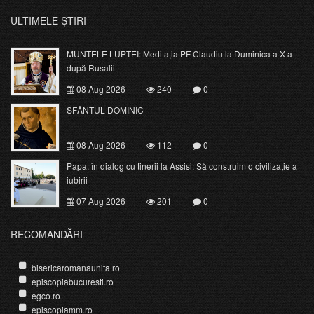
ULTIMELE ȘTIRI
MUNTELE LUPTEI: Meditația PF Claudiu la Duminica a X-a
după Rusalii
08 Aug 2026
240
0
SFÂNTUL DOMINIC
08 Aug 2026
112
0
Papa, în dialog cu tinerii la Assisi: Să construim o civilizație a
iubirii
07 Aug 2026
201
0
RECOMANDĂRI
bisericaromanaunita.ro
episcopiabucuresti.ro
egco.ro
episcopiamm.ro