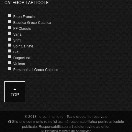
CATEGORII ARTICOLE
Papa Francisc
Biserica Greco-Catolica
PF Claudiu
Varia
Sfinti
Spiritualitate
Blaj
Rugaciuni
Vatican
Personalitati Greco-Catolice
TOP
© 2018 -
e-communio.ro
- Toate drepturile rezervate
Site-ul e-communio.ro nu își asumă responsabilitatea pentru articolele
publicate. Responsabilitatea articolelor revine autorilor.
Platformă realizată de Andrei Man