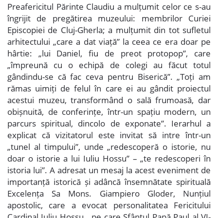
Preafericitul Părinte Claudiu a mulțumit celor ce s-au
îngrijit de pregătirea muzeului: membrilor Curiei
Episcopiei de Cluj-Gherla; a mulțumit din tot sufletul
arhitectului „care a dat viață” la ceea ce era doar pe
hârtie: „lui Daniel, fiu de preot protopop”, care
„împreună cu o echipă de colegi au făcut totul
gândindu-se că fac ceva pentru Biserică”. „Toți am
rămas uimiți de felul în care ei au gândit proiectul
acestui muzeu, transformând o sală frumoasă, dar
obișnuită, de conferințe, într-un spațiu modern, un
parcurs spiritual, dincolo de exponate”. Ierarhul a
explicat că vizitatorul este invitat să intre într-un
„tunel al timpului”, unde „redescoperă o istorie, nu
doar o istorie a lui Iuliu Hossu” – „te redescoperi în
istoria lui”. A adresat un mesaj la acest eveniment de
importanță istorică și adâncă însemnătate spirituală
Excelența Sa Mons. Giampiero Gloder, Nunțiul
apostolic, care a evocat personalitatea Fericitului
Cardinal Iuliu Hossu, „pe care Sfântul Papă Paul al VI-