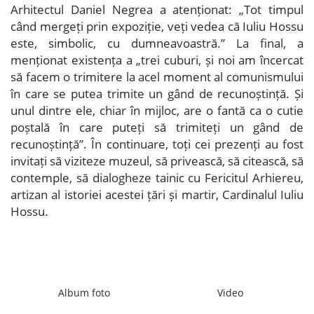
Arhitectul Daniel Negrea a atenționat: „Tot timpul
când mergeți prin expoziție, veți vedea că Iuliu Hossu
este, simbolic, cu dumneavoastră.” La final, a
menționat existența a „trei cuburi, și noi am încercat
să facem o trimitere la acel moment al comunismului
în care se putea trimite un gând de recunoștință. Și
unul dintre ele, chiar în mijloc, are o fantă ca o cutie
poștală în care puteți să trimiteți un gând de
recunoștință”. În continuare, toți cei prezenți au fost
invitați să viziteze muzeul, să privească, să citească, să
contemple, să dialogheze tainic cu Fericitul Arhiereu,
artizan al istoriei acestei țări și martir, Cardinalul Iuliu
Hossu.
Album foto
Video