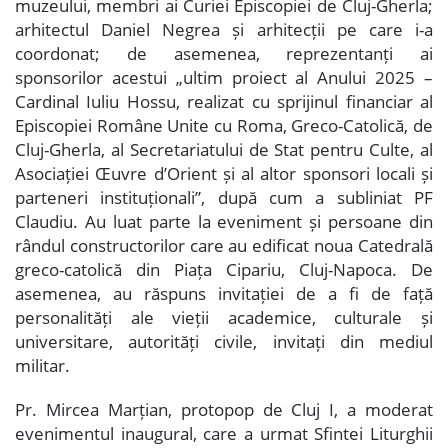
muzeului, membri ai Curiei Episcopiei de Cluj-Gherla;
arhitectul Daniel Negrea și arhitecții pe care i-a
coordonat; de asemenea, reprezentanți ai
sponsorilor acestui „ultim proiect al Anului 2025 –
Cardinal Iuliu Hossu, realizat cu sprijinul financiar al
Episcopiei Române Unite cu Roma, Greco-Catolică, de
Cluj-Gherla, al Secretariatului de Stat pentru Culte, al
Asociației Œuvre d’Orient și al altor sponsori locali și
parteneri instituționali”, după cum a subliniat PF
Claudiu. Au luat parte la eveniment și persoane din
rândul constructorilor care au edificat noua Catedrală
greco-catolică din Piața Cipariu, Cluj-Napoca. De
asemenea, au răspuns invitației de a fi de față
personalități ale vieții academice, culturale și
universitare, autorități civile, invitați din mediul
militar.
Pr. Mircea Marțian, protopop de Cluj I, a moderat
evenimentul inaugural, care a urmat Sfintei Liturghii