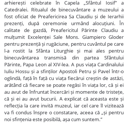
arhierești celebrate în Capela „Sfântul Iosif” a
Catedralei. Ritualul de binecuvântare a muzeului a
fost oficiat de Preafericirea Sa Claudiu și de Ierarhii
prezenți, după ceremonie urmând alocuțiuni. În
calitate de gazdă, Preafericitul Părinte Claudiu a
mulțumit Excelenței Sale Mons. Giampiero Gloder
pentru prezență și rugăciune, pentru cuvântul pe care
l-a rostit la Sfânta Liturghie și mai ales pentru
binecuvântarea transmisă din partea Sfântului
Părinte, Papa Leon al XIV-lea. A pus viața Cardinalului
Iuliu Hossu și a sfinților Apostoli Petru și Pavel într-o
oglindă, față în față cu viața fiecărui creștin de astăzi,
arătând că fiecare se poate regăsi în viața lor, că și ei
au avut de înfruntat încercări și momente de tristețe,
că și ei au avut bucurii. A explicat că aceasta este și
reflecția la care invită muzeul, iar cel care îl vizitează
va fi condus înspre o constatare, aceea că „și pentru
noi sfințenia este posibilă, așa cum suntem.”