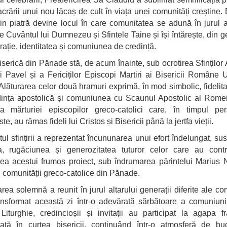
crării unui nou lăcaș de cult în viața unei comunități creștine. 
din piatră devine locul în care comunitatea se adună în jurul al
e Cuvântul lui Dumnezeu și Sfintele Taine și își întărește, din g
rație, identitatea și comuniunea de credință.
serică din Pănade stă, de acum înainte, sub ocrotirea Sfinților 
i Pavel și a Fericiților Episcopi Martiri ai Bisericii Române 
lăturarea celor două hramuri exprimă, în mod simbolic, fidelita
ința apostolică și comuniunea cu Scaunul Apostolic al Romei
a mărturiei episcopilor greco-catolici care, în timpul pers
e, au rămas fideli lui Cristos și Bisericii până la jertfa vieții.
l sfințirii a reprezentat încununarea unui efort îndelungat, sus
a, rugăciunea și generozitatea tuturor celor care au contr
rea acestui frumos proiect, sub îndrumarea părintelui Marius
 comunității greco-catolice din Pănade.
rea solemnă a reunit în jurul altarului generații diferite ale com
ansformat această zi într-o adevărată sărbătoare a comuniun
Liturghie, credincioșii și invitații au participat la agapa f
ată în curtea bisericii, continuând într-o atmosferă de bu