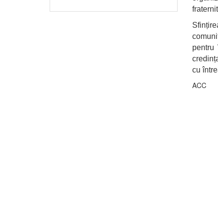
fratern
Sfinți
comunit
pentru 
credința
cu într
ACC