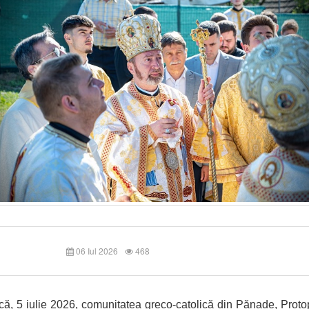
06 Iul 2026
468
ă, 5 iulie 2026, comunitatea greco-catolică din Pănade, Proto