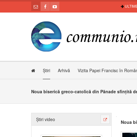
ULTIME
Știri
Arhivă
Vizita Papei Francisc în Româ
Noua biserică greco-catolică din Pănade sfințită d
Știri video
Noua bi