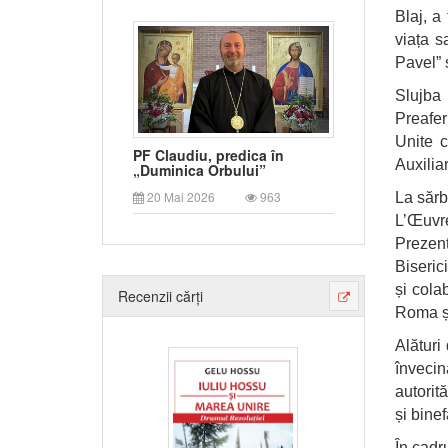
Blaj, a
viața sa
Pavel” ș
Slujba 
Preafer
Unite c
PF Claudiu, predica în
Auxilia
„Duminica Orbului”
20 Mai 2026
963
La sărb
L’Œuvre
Prezenț
Biseric
și cola
Recenzii cărți
Roma și
Alături
învecin
autorit
și binef
În cadr