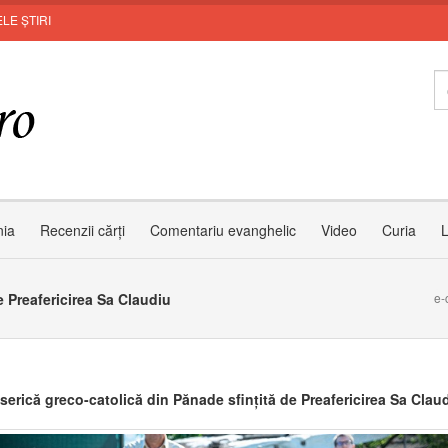
LE ȘTIRI
MU
nia
Recenzii cărți
Comentariu evanghelic
Video
Curia
L
e Preafericirea Sa Claudiu
e-
serică greco-catolică din Pănade sfințită de Preafericirea Sa Clau