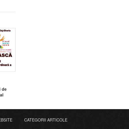
i de
al
EBSITE
CATEGORII ARTICOLE