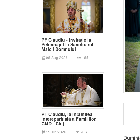
PF Claudiu - Invitație la
Pelerinajul la Sanctuarul
Maicii Domnului
06 Aug 2026
165
PF Claudiu, la Întâlnirea
Intereparhială a Familiilor,
CMD - Cluj
15 Iun 2026
706
Duminic