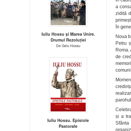
a consa
zidită 
primeșt
în gene
Iuliu Hossu și Marea Unire.
Noua bi
Drumul Rezoluției
Petru ș
De Gelu Hossu
Roma. A
de cred
memori
comunist
Momentu
credinț
realiza
parohul
Celebra
și a tr
Iuliu Hossu. Epistole
Sfânta 
Pastorale
organiz