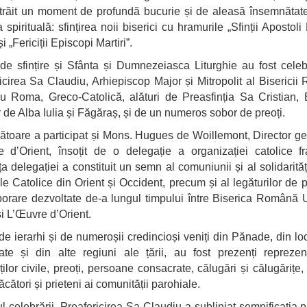
 trăit un moment de profundă bucurie și de aleasă însemnătat
 spirituală: sfințirea noii biserici cu hramurile „Sfinții Apostoli
i „Fericiții Episcopi Martiri”.
de sfințire și Sfânta și Dumnezeiasca Liturghie au fost cele
icirea Sa Claudiu, Arhiepiscop Major și Mitropolit al Biserici
u Roma, Greco-Catolică, alături de Preasfinția Sa Cristian,
r de Alba Iulia și Făgăraș, și de un numeros sobor de preoți.
ătoare a participat și Mons. Hugues de Woillemont, Director ge
 d’Orient, însoțit de o delegație a organizației catolice f
a delegației a constituit un semn al comuniunii și al solidarități
ile Catolice din Orient și Occident, precum și al legăturilor de p
borare dezvoltate de-a lungul timpului între Biserica Română 
 L’Œuvre d’Orient.
 de ierarhi și de numeroșii credincioși veniți din Pănade, din loca
ate și din alte regiuni ale țării, au fost prezenți reprezen
ăților civile, preoți, persoane consacrate, călugări și călugărițe
ăcători și prieteni ai comunității parohiale.
ul celebrării, Preafericirea Sa Claudiu a subliniat semnificația 