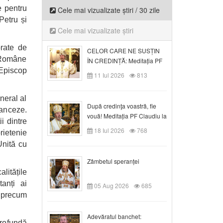
e pentru
Cele mai vizualizate știri / 30 zile
 Petru și
Cele mai vizualizate știri
brate de
CELOR CARE NE SUSȚIN
i Române
ÎN CREDINȚĂ: Meditația PF
 Episcop
Claudiu la Duminica a VI-a
11 Iul 2026
813
după Rusalii
neral al
După credinţa voastră, fie
ranceze.
vouă! Meditația PF Claudiu la
i dintre
duminica a VII-a după Rusalii
18 Iul 2026
768
rietenie
Unită cu
Zâmbetul speranței
litățile
tanți ai
05 Aug 2026
685
, precum
Adevăratul banchet:
profundă