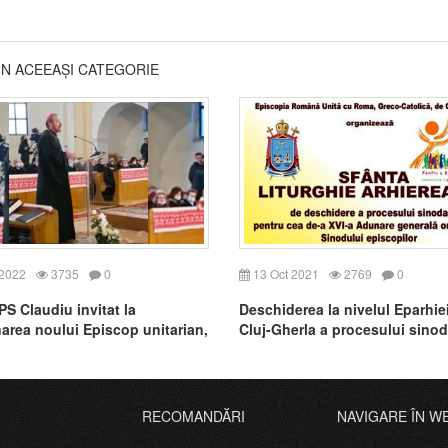
DIN ACEEAȘI CATEGORIE
 2022
3735
0
13 Oct 2021
2769
0
PS Claudiu invitat la
Deschiderea la nivelul Eparhie
area noului Episcop unitarian,
Cluj-Gherla a procesului sinod
pentru cea de-a XVI-a Adunare
generală ordinară a Sinodului
episcopilor
RECOMANDĂRI
NAVIGARE ÎN W