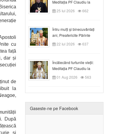
Meditația PF Claudiu la
Biserica
Duminica a VIII-a după
25 Iul 2026
662
tarului,
Rusalii
enerație
Întru mulți și binecuvântați
ani, Preafericite Părinte
Apostoli
Claudiu!
22 Iul 2026
637
Unite cu
tea față
, dar și
Încălecând furtunile vieții:
ecuției
Meditația PF Claudiu la
Duminica a IX-a după Rusalii
01 Aug 2026
563
ținut de
ibuit la
 Neagoe,
Gaseste-ne pe Facebook
unității
ii. După
rățească
curie și