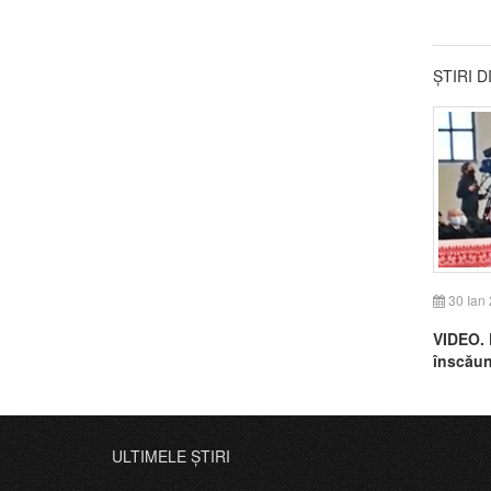
ȘTIRI 
30 Ian
VIDEO. 
înscăun
la Cluj
ULTIMELE ȘTIRI