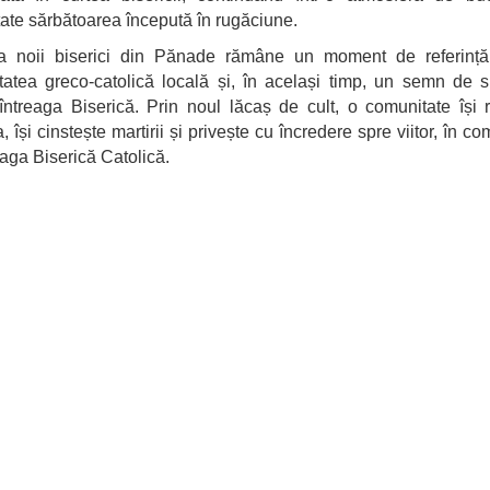
itate sărbătoarea începută în rugăciune.
rea noii biserici din Pănade rămâne un moment de referință
atea greco-catolică locală și, în același timp, un semn de 
întreaga Biserică. Prin noul lăcaș de cult, o comunitate își 
, își cinstește martirii și privește cu încredere spre viitor, în 
eaga Biserică Catolică.