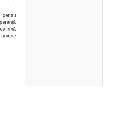
 pentru
speranță
reafirmă
comuniune