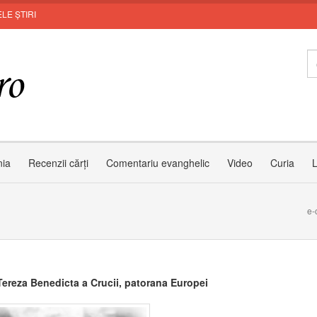
LE ȘTIRI
Leon
nia
Recenzii cărți
Comentariu evanghelic
Video
Curia
L
i
e-
Tereza Benedicta a Crucii, patorana Europei