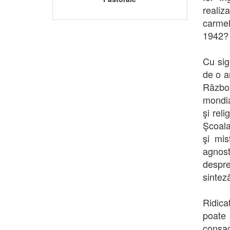
realiz
carmel
1942?
Cu sig
de o a
Război
mondia
şi reli
Şcoala
şi mis
agnost
despre
sintez
Ridica
poate 
consac