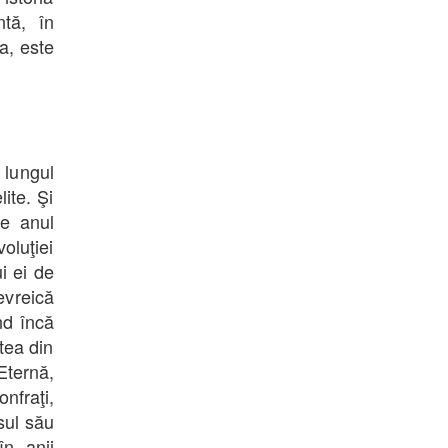
ntă, în
a, este
 lungul
ite. Şi
te anul
oluţiei
i ei de
evreică
nd încă
tea din
Eternă,
nfraţi,
sul său
în anii