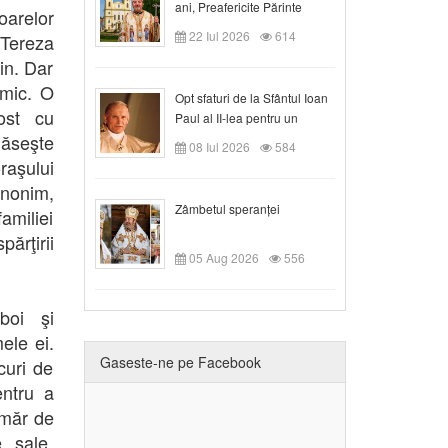
ani, Preafericite Părinte
oarelor
Claudiu!
22 Iul 2026
614
 Tereza
in. Dar
imic. O
Opt sfaturi de la Sfântul Ioan
ost cu
Paul al II-lea pentru un
găseşte
creștin
08 Iul 2026
584
raşului
anonim,
Zâmbetul speranței
familiei
părţirii
05 Aug 2026
556
boi şi
ele ei.
Gaseste-ne pe Facebook
curi de
entru a
umăr de
e sale,