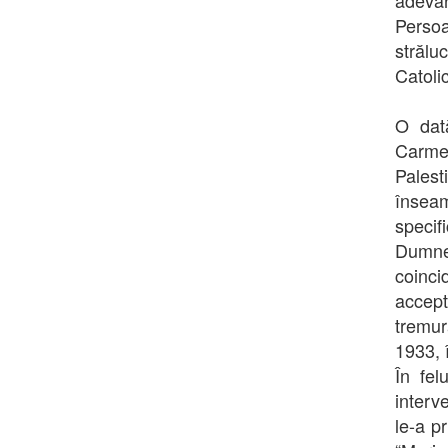
adevăr
Persoa
strălu
Catoli
O dată
Carme
Palest
înseam
speci
Dumne
coinci
accep
tremur
1933, 
În fel
interv
le-a pr