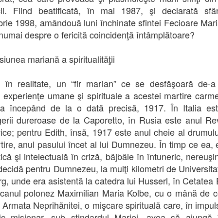
cii. Fiind beatificată, în mai 1987, şi declarată sfâ
rie 1998, amândouă luni închinate sfintei Fecioare Mari
numai despre o fericită coincidenţă întâmplătoare?
iunea mariană a spiritualităţii
, în realitate, un “fir marian” ce se desfăşoară de-a
ii experienţe umane şi spirituale a acestei martire carmel
a începând de la o dată precisă, 1917. În Italia es
gerii dureroase de la Caporetto, în Rusia este anul Rev
ice; pentru Edith, însă, 1917 este anul cheie al drumulu
tire, anul pasului încet al lui Dumnezeu. În timp ce ea, 
ică şi intelectuală în criză, bâjbâie în întuneric, nereuşi
decidă pentru Dumnezeu, la mulţi kilometri de Universita
rg, unde era asistentă la catedra lui Husserl, în Cetatea 
scanul polonez Maximilian Maria Kolbe, cu o mână de co
ţa Armata Neprihănitei, o mişcare spirituală care, în impul
ic misionar, sub stindardul Mariei, avea să ajungă 