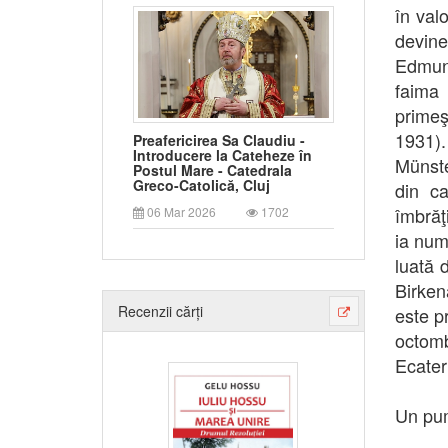
în valo
devine
Edmun
faima 
primeş
1931).
Preafericirea Sa Claudiu -
Introducere la Cateheze în
Münste
Postul Mare - Catedrala
Greco-Catolică, Cluj
din c
îmbrăţ
06 Mar 2026
1702
ia num
luată 
Birken
Recenzii cărți
este pr
octomb
Ecater
Un pum