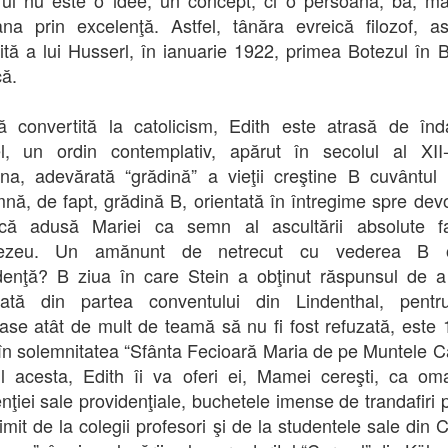
ul nu este o idee, un concept, ci o persoană, ba, ma
na prin excelenţă. Astfel, tânăra evreică filozof, as
cită a lui Husserl, în ianuarie 1922, primea Botezul în B
că.
 convertită la catolicism, Edith este atrasă de în
l, un ordin contemplativ, apărut în secolul al XII-
ina, adevărată “grădină” a vieţii creştine B cuvântul
nă, de fapt, grădină B, orientată în întregime spre dev
fică adusă Mariei ca semn al ascultării absolute f
zeu. Un amănunt de netrecut cu vederea B 
denţă? B ziua în care Stein a obţinut răspunsul de a 
tată din partea conventului din Lindenthal, pentr
ase atât de mult de teamă să nu fi fost refuzată, este 1
în solemnitatea “Sfânta Fecioară Maria de pe Muntele C
ul acesta, Edith îi va oferi ei, Mamei cereşti, ca om
enţiei sale providenţiale, buchetele imense de trandafiri 
imit de la colegii profesori şi de la studentele sale din 