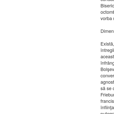
Biseri
octomb
vorba 
Dimens
Există
întreg
aceast
înfrân
Bolşev
conver
agnost
să se 
Friebu
franci
înfiin
putern