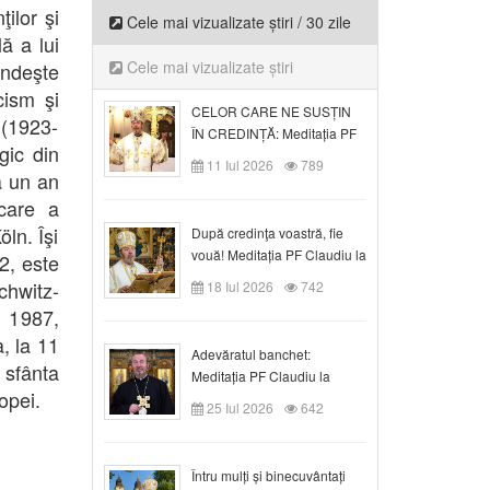
ţilor şi
Cele mai vizualizate știri / 30 zile
ă a lui
Cele mai vizualizate știri
ndeşte
cism şi
CELOR CARE NE SUSȚIN
 (1923-
ÎN CREDINȚĂ: Meditația PF
gic din
Claudiu la Duminica a VI-a
11 Iul 2026
789
ă un an
după Rusalii
care a
ln. Îşi
După credinţa voastră, fie
vouă! Meditația PF Claudiu la
2, este
duminica a VII-a după Rusalii
chwitz-
18 Iul 2026
742
n 1987,
a, la 11
Adevăratul banchet:
 sfânta
Meditația PF Claudiu la
opei.
Duminica a VIII-a după
25 Iul 2026
642
Rusalii
Întru mulți și binecuvântați