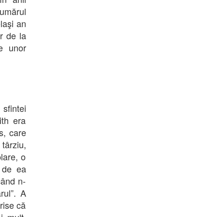
numărul
laşi an
or de la
le unor
sfintei
ith era
s, care
 târziu,
lare, o
ă de ea
când n-
rul”. A
rise că