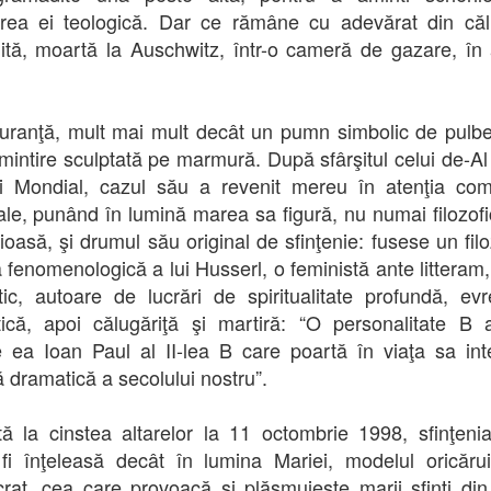
area ei teologică. Dar ce rămâne cu adevărat din căl
ită, moartă la Auschwitz, într-o cameră de gazare, în
uranţă, mult mai mult decât un pumn simbolic de pulb
mintire sculptată pe marmură. După sfârşitul celui de-Al
 Mondial, cazul său a revenit mereu în atenţia comu
le, punând în lumină marea sa figură, nu numai filozofi
gioasă, şi drumul său original de sfinţenie: fusese un fil
 fenomenologică a lui Husserl, o feministă ante litteram,
tic, autoare de lucrări de spiritualitate profundă, evr
ică, apoi călugăriţă şi martiră: “O personalitate B
 ea Ioan Paul al II-lea B care poartă în viaţa sa in
ă dramatică a secolului nostru”.
tă la cinstea altarelor la 11 octombrie 1998, sfinţeni
fi înţeleasă decât în lumina Mariei, modelul oricărui
rat, cea care provoacă şi plăsmuieşte marii sfinţi din 