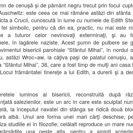
n de cenuşă şi de pământ negru trecut prin focul cupt
Auschwitz: este ceea ce mai rămâne astăzi din sfânta
cta a Crucii, cunoscută în lume cu numele de Edith Ste
n fel simbolic, pentru că din ea, practic, nu mai este n
ire a tuturor celor nevinovaţi exterminaţi, şi au f
nele, în lagărele naziste. Acest pumn de pulbere se 
vimentul bisericii parohiale “Sfântul Mihai”, în nordul o
u, astăzi Wroc»aw, la câţiva paşi de palatul cenuşiu, 
a “Sfântul Mihai”, 38, care a fost timp de mulţi ani casa 
Locul frământatei tinereţe a lui Edith, a durerii şi a des
retele luminos al bisericii, reconstruită după răz
inţată salezienilor, este un arc în care este sculptat num
elă, la începutul navatei din stânga se ridică două blo
ă albă. Unul are forma unei mari cărţi deschise, p
iza studiile ei în filozofie; celălalt reproduce un mare n
grămădite una peste alta, pentru a aminti scrieril