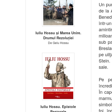
Un pum
de la 
Benedi
într-u
amint
Iuliu Hossu și Marea Unire.
milioa
Drumul Rezoluției
sub pa
De Gelu Hossu
Bresla
pe uliţ
Stein. 
sale.
Pe pe
încred
În cap
marmur
simbol
Iuliu Hossu. Epistole
foi în
Pastorale