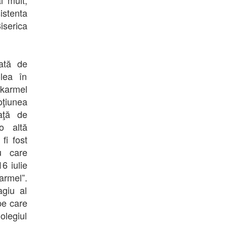
i mult,
istenta
iserica
dată de
lea în
 karmel
oţiunea
aţă de
o altă
fi fost
u care
6 iulie
armel”.
agiu al
pe care
Colegiul