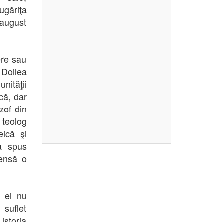
ugăriţa
 august
ere sau
 Doilea
nităţii
că, dar
ozof din
 teolog
eică şi
 a spus
tensă o
a ei nu
 suflet
istoria