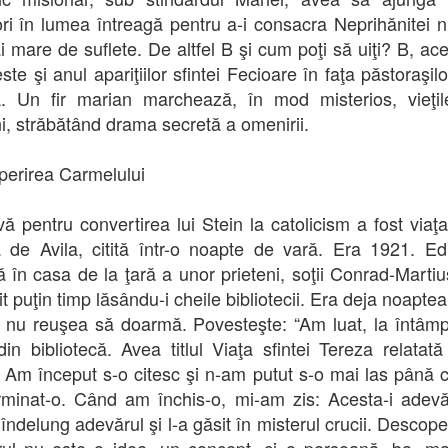
ri în lumea întreagă pentru a-i consacra Neprihănitei 
i mare de suflete. De altfel B şi cum poţi să uiţi? B, ace
te şi anul apariţiilor sfintei Fecioare în faţa păstoraşil
. Un fir marian marchează, în mod misterios, vieţi
, străbătând drama secretă a omenirii.
erirea Carmelului
vă pentru convertirea lui Stein la catolicism a fost viaţa 
 de Avila, citită într-o noapte de vară. Era 1921. Ed
ă în casa de la ţară a unor prieteni, soţii Conrad-Martiu
it puţin timp lăsându-i cheile bibliotecii. Era deja noaptea
 nu reuşea să doarmă. Povesteşte: “Am luat, la întâmp
din bibliotecă. Avea titlul Viaţa sfintei Tereza relatat
. Am început s-o citesc şi n-am putut s-o mai las până 
minat-o. Când am închis-o, mi-am zis: Acesta-i adevă
 îndelung adevărul şi l-a găsit în misterul crucii. Descope