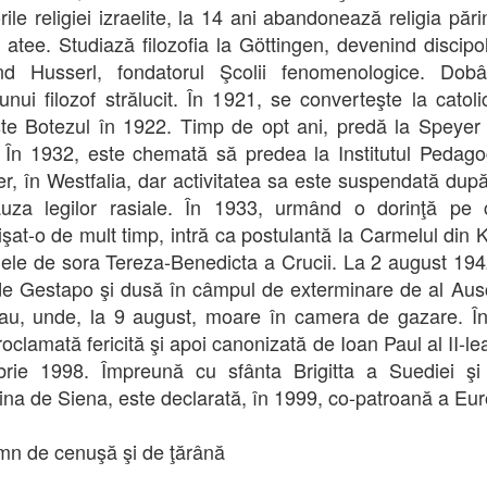
rile religiei izraelite, la 14 ani abandonează religia părin
 atee. Studiază filozofia la Göttingen, devenind discipol
d Husserl, fondatorul Şcolii fenomenologice. Dobâ
unui filozof strălucit. În 1921, se converteşte la catoli
te Botezul în 1922. Timp de opt ani, predă la Speyer
 În 1932, este chemată să predea la Institutul Pedago
r, în Westfalia, dar activitatea sa este suspendată dup
auza legilor rasiale. În 1933, urmând o dorinţă pe 
işat-o de mult timp, intră ca postulantă la Carmelul din Kö
ele de sora Tereza-Benedicta a Crucii. La 2 august 194
de Gestapo şi dusă în câmpul de exterminare de al Aus
au, unde, la 9 august, moare în camera de gazare. Î
oclamată fericită şi apoi canonizată de Ioan Paul al II-le
rie 1998. Împreună cu sfânta Brigitta a Suediei şi
ina de Siena, este declarată, în 1999, co-patroană a Eur
n de cenuşă şi de ţărână