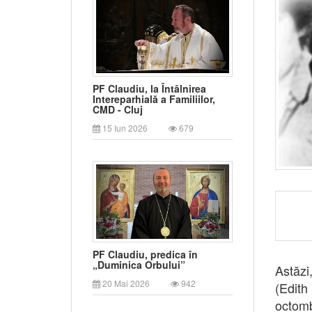
PF Claudiu, la Întâlnirea
Intereparhială a Familiilor,
CMD - Cluj
15 Iun 2026
679
PF Claudiu, predica în
„Duminica Orbului”
Astăzi
20 Mai 2026
942
(Edith
octomb