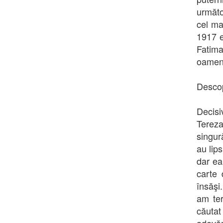
următo
cel ma
1917 es
Fatima
oameni
Descop
Decisi
Tereza
singur
au lips
dar ea
carte 
însăşi
am ter
căutat