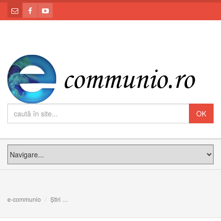
e-communio
Știri
Icoana şi rugăciunea pentru întâlnirea familiilor din Phi