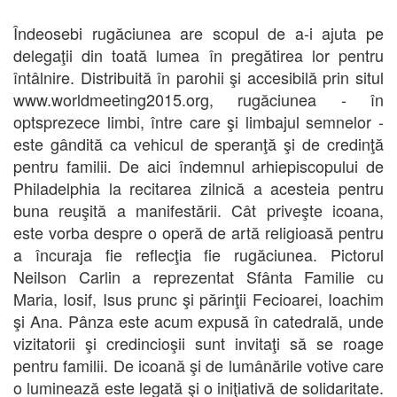
Îndeosebi rugăciunea are scopul de a-i ajuta pe
delegaţii din toată lumea în pregătirea lor pentru
întâlnire. Distribuită în parohii şi accesibilă prin situl
www.worldmeeting2015.org, rugăciunea - în
optsprezece limbi, între care şi limbajul semnelor -
este gândită ca vehicul de speranţă şi de credinţă
pentru familii. De aici îndemnul arhiepiscopului de
Philadelphia la recitarea zilnică a acesteia pentru
buna reuşită a manifestării. Cât priveşte icoana,
este vorba despre o operă de artă religioasă pentru
a încuraja fie reflecţia fie rugăciunea. Pictorul
Neilson Carlin a reprezentat Sfânta Familie cu
Maria, Iosif, Isus prunc şi părinţii Fecioarei, Ioachim
şi Ana. Pânza este acum expusă în catedrală, unde
vizitatorii şi credincioşii sunt invitaţi să se roage
pentru familii. De icoană şi de lumânările votive care
o luminează este legată şi o iniţiativă de solidaritate.