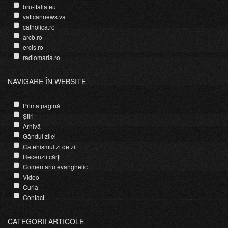
bru-italia.eu
vaticannews.va
catholica.ro
arcb.ro
ercis.ro
radiomaria.ro
NAVIGARE ÎN WEBSITE
Prima pagină
Știri
Arhivă
Gândul zilei
Catehismul zi de zi
Recenzii cărți
Comentariu evanghelic
Video
Curia
Contact
CATEGORII ARTICOLE