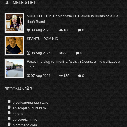
ULTIMELE ȘTIRI
MUNTELE LUPTEI: Meditația PF Claudiu la Duminica a X-a
după Rusalii
08 Aug 2026
160
0
SFÂNTUL DOMINIC
08 Aug 2026
83
0
Papa, în dialog cu tinerii la Assisi: Să construim o civilizație a
iubirii
07 Aug 2026
185
0
RECOMANDĂRI
bisericaromanaunita.ro
episcopiabucuresti.ro
egco.ro
episcopiamm.ro
pioromeno.com