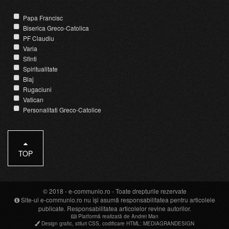
Papa Francisc
Biserica Greco-Catolica
PF Claudiu
Varia
Sfinti
Spiritualitate
Blaj
Rugaciuni
Vatican
Personalitati Greco-Catolice
TOP
© 2018 -
e-communio.ro
- Toate drepturile rezervate
Site-ul e-communio.ro nu își asumă responsabilitatea pentru articolele
publicate. Responsabilitatea articolelor revine autorilor.
Platformă realizată de Andrei Man
Design grafic
,
stiluri CSS
,
codificare HTML
:
MEDIAGRANDESIGN