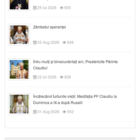
25 Iul 2026
655
Zâmbetul speranței
05 Aug 2026
646
Întru mulți și binecuvântați ani, Preafericite Părinte
Claudiu!
22 Iul 2026
629
Încălecând furtunile vieții: Meditația PF Claudiu la
Duminica a IX-a după Rusalii
01 Aug 2026
552