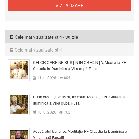
Cele mai vizualizate știri / 30 zile
Cele mai vizualizate știri
CELOR CARE NE SUSȚIN ÎN CREDINȚĂ: Meditația PF
Claudiu la Duminica a VI-a după Rusalii
11 Iul 2026
806
După credinţa voastră, fie vouă! Meditația PF Claudiu la
duminica a VII-a după Rusalii
18 Iul 2026
762
Adevăratul banchet: Meditația PF Claudiu la Duminica a
VIII-a după Rusalii