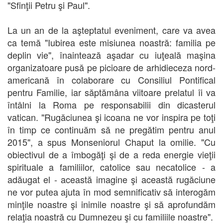
"Sfinţii Petru şi Paul".
La un an de la aşteptatul eveniment, care va avea
ca temă "Iubirea este misiunea noastră: familia pe
deplin vie", înaintează aşadar cu iuţeală maşina
organizatoare pusă pe picioare de arhidieceza nord-
americană în colaborare cu Consiliul Pontifical
pentru Familie, iar săptămâna viitoare prelatul îi va
întâlni la Roma pe responsabilii din dicasterul
vatican. "Rugăciunea şi icoana ne vor inspira pe toţi
în timp ce continuăm să ne pregătim pentru anul
2015", a spus Monseniorul Chaput la omilie. "Cu
obiectivul de a îmbogăţi şi de a reda energie vieţii
spirituale a familiilor, catolice sau necatolice - a
adăugat el - această imagine şi această rugăciune
ne vor putea ajuta în mod semnificativ să interogăm
minţile noastre şi inimile noastre şi să aprofundăm
relaţia noastră cu Dumnezeu şi cu familiile noastre".