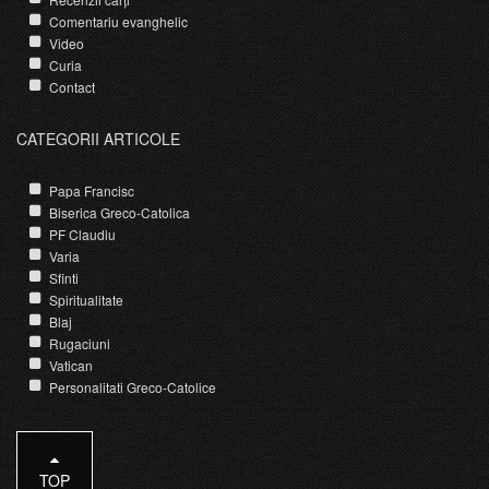
Comentariu evanghelic
Video
Curia
Contact
CATEGORII ARTICOLE
Papa Francisc
Biserica Greco-Catolica
PF Claudiu
Varia
Sfinti
Spiritualitate
Blaj
Rugaciuni
Vatican
Personalitati Greco-Catolice
TOP