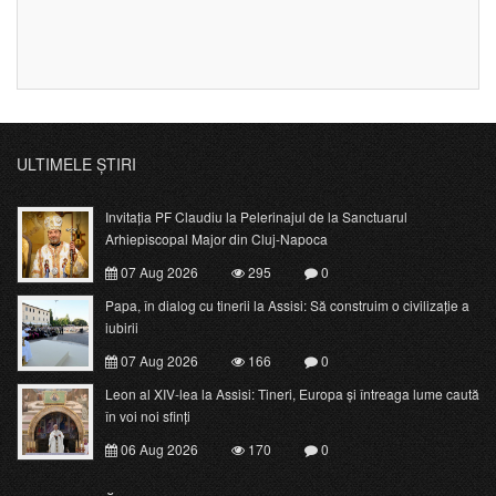
ULTIMELE ȘTIRI
Invitația PF Claudiu la Pelerinajul de la Sanctuarul
Arhiepiscopal Major din Cluj-Napoca
07 Aug 2026
295
0
Papa, în dialog cu tinerii la Assisi: Să construim o civilizație a
iubirii
07 Aug 2026
166
0
Leon al XIV-lea la Assisi: Tineri, Europa și întreaga lume caută
în voi noi sfinți
06 Aug 2026
170
0