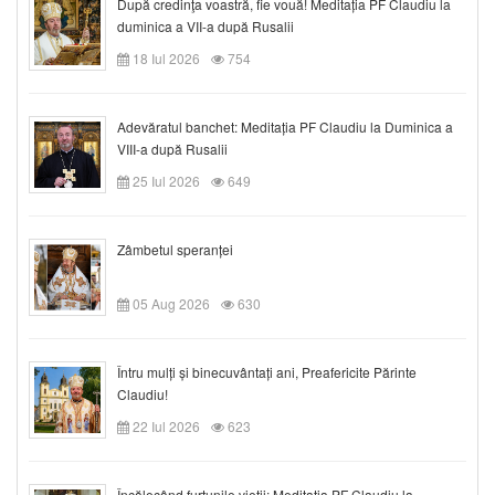
După credinţa voastră, fie vouă! Meditația PF Claudiu la
duminica a VII-a după Rusalii
18 Iul 2026
754
Adevăratul banchet: Meditația PF Claudiu la Duminica a
VIII-a după Rusalii
25 Iul 2026
649
Zâmbetul speranței
05 Aug 2026
630
Întru mulți și binecuvântați ani, Preafericite Părinte
Claudiu!
22 Iul 2026
623
Încălecând furtunile vieții: Meditația PF Claudiu la