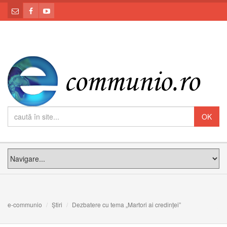
e-communio
Știri
Dezbatere cu tema „Martori ai credinței”