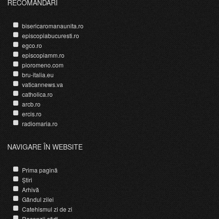
RECOMANDĂRI
bisericaromanaunita.ro
episcopiabucuresti.ro
egco.ro
episcopiamm.ro
pioromeno.com
bru-italia.eu
vaticannews.va
catholica.ro
arcb.ro
ercis.ro
radiomaria.ro
NAVIGARE ÎN WEBSITE
Prima pagină
Știri
Arhivă
Gândul zilei
Catehismul zi de zi
Recenzii cărți