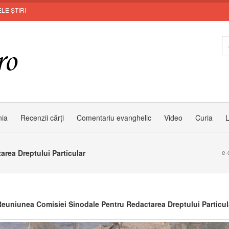
LE ȘTIRI
nia
Recenzii cărți
Comentariu evanghelic
Video
Curia
L
rea Dreptului Particular
e-
euniunea Comisiei Sinodale Pentru Redactarea Dreptului Particul