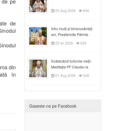
e de pe
05 Aug 2026
640
ate de
Întru mulți și binecuvântați
inodul
ani, Preafericite Părinte
Claudiu!
22 Iul 2026
626
Sinodul
Încălecând furtunile vieții:
tima din
Meditația PF Claudiu la
Duminica a IX-a după Rusalii
ată în
01 Aug 2026
548
Gaseste-ne pe Facebook