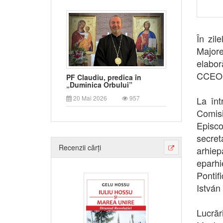
În zil
Majore
elabo
CCEO
PF Claudiu, predica în
„Duminica Orbului”
20 Mai 2026
957
La înt
Comisi
Episco
secret
Recenzii cărți
arhiep
eparhi
Pontifi
István
Lucrăr