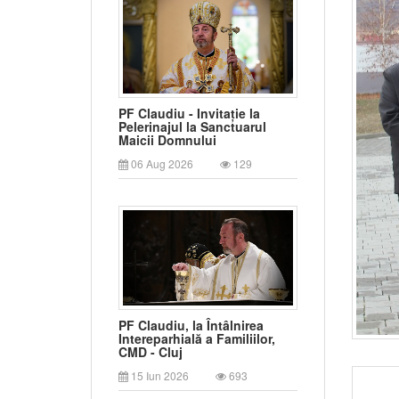
PF Claudiu - Invitație la
Pelerinajul la Sanctuarul
Maicii Domnului
06 Aug 2026
129
PF Claudiu, la Întâlnirea
Intereparhială a Familiilor,
CMD - Cluj
15 Iun 2026
693