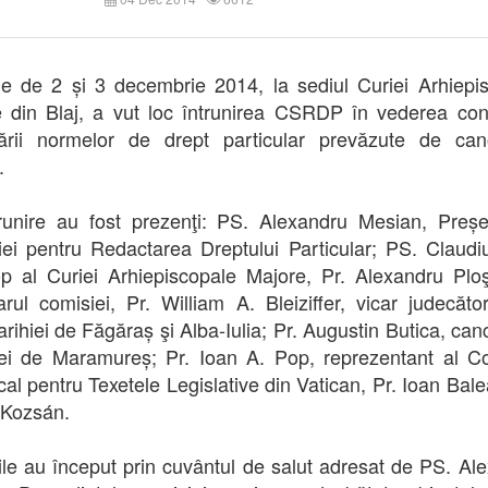
ele de 2 și 3 decembrie 2014, la sediul Curiei Arhiepi
 din Blaj, a vut loc întrunirea CSRDP în vederea cont
rării normelor de drept particular prevăzute de can
.
runire au fost prezenţi: PS. Alexandru Mesian, Preșe
ei pentru Redactarea Dreptului Particular; PS. Claud
p al Curiei Arhiepiscopale Majore, Pr. Alexandru Ploş
arul comisiei, Pr. William A. Bleiziffer, vicar judecăto
arihiei de Făgăraș şi Alba-Iulia; Pr. Augustin Butica, canc
ei de Maramureș; Pr. Ioan A. Pop, reprezentant al Con
cal pentru Texetele Legislative din Vatican, Pr. Ioan Bale
 Kozsán.
ile au început prin cuvântul de salut adresat de PS. Al