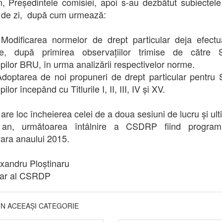
, Președintele comisiei, apoi s-au dezbătut subiectel
 de zi, după cum urmează:
dificarea normelor de drept particular deja efectu
ie, după primirea observațiilor trimise de către S
pilor BRU, în urma analizării respectivelor norme.
ptarea de noi propuneri de drept particular pentru 
ilor începând cu Titlurile I, II, III, IV și XV.
 are loc încheierea celei de a doua sesiuni de lucru și ul
 an, următoarea întâlnire a CSDRP fiind program
ara anaului 2015.
exandru Ploștinaru
tar al CSRDP
DIN ACEEAȘI CATEGORIE