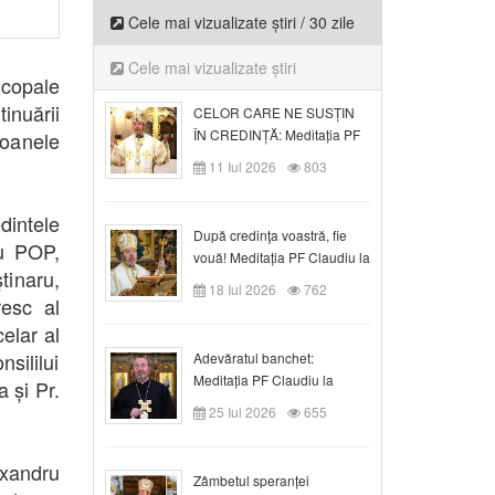
Cele mai vizualizate știri / 30 zile
Cele mai vizualizate știri
scopale
inuării
CELOR CARE NE SUSȚIN
ÎN CREDINȚĂ: Meditația PF
oanele
Claudiu la Duminica a VI-a
11 Iul 2026
803
după Rusalii
dintele
După credinţa voastră, fie
iu POP,
vouă! Meditația PF Claudiu la
tinaru,
duminica a VII-a după Rusalii
18 Iul 2026
762
resc al
elar al
sililui
Adevăratul banchet:
Meditația PF Claudiu la
a și Pr.
Duminica a VIII-a după
25 Iul 2026
655
Rusalii
exandru
Zâmbetul speranței