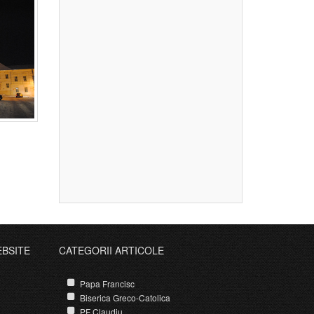
EBSITE
CATEGORII ARTICOLE
Papa Francisc
Biserica Greco-Catolica
PF Claudiu