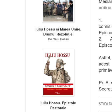
Mesian
ordine
1. Mo
comis
Iuliu Hossu și Marea Unire.
Episco
Drumul Rezoluției
2. Ado
De Gelu Hossu
Episcop
Astfel,
acest
primăv
Pr. Al
Secre
Iuliu Hossu. Epistole
ȘTIRI 
Pastorale