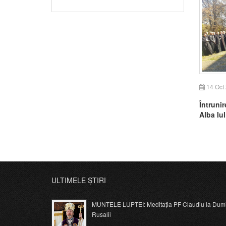
14 Oct
Întrunir
Alba Iul
ULTIMELE ȘTIRI
MUNTELE LUPTEI: Meditația PF Claudiu la Dumi
Rusalii