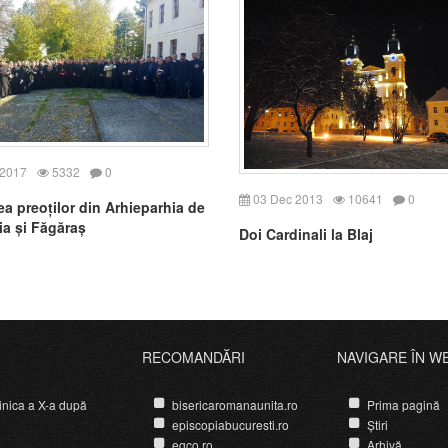
 2017
5332
0
03 Dec 2013
10641
0
ea preoților din Arhieparhia de
ia și Făgăraș
Doi Cardinali la Blaj
RECOMANDĂRI
NAVIGARE ÎN W
nica a X-a după
bisericaromanaunita.ro
Prima pagină
episcopiabucuresti.ro
Știri
egco.ro
Arhivă