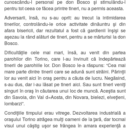
cunoscându-l personal pe don Bosco şi stimulându-l
pentru tot ceea ce făcea printre tineri, nu a permis aceasta.
Adversarii, însă, nu s-au oprit: au trecut la intimidarea
tinerilor, controlându-le orice activitate dinăuntru şi din
afara bisericii, dar rezultatul a fost că gardienii înşişi se
aşezau la rând alături de tineri, pentru a se mărturisi la don
Bosco.
Dificultăţile cele mai mari, însă, au venit din partea
parohilor din Torino, care l-au învinuit că îndepărtează
tinerii de parohiile lor. Don Bosco le-a răspuns: “Cea mai
mare parte dintre tinerii care se adună sunt străini. Părinţii
lor au venit aici în oraş pentru a căuta de lucru. Negăsind,
s-au dus, dar i-au lăsat pe tineri aici. Sau sunt tineri veniţi
singuri în oraş în căutarea unui loc de muncă. Aceştia sunt
din Savoia, din Val d=Aosta, din Novara, bielezi, elveţieni,
lombarzi”.
Condiţiile timpului erau vitrege. Dezvoltarea industrială a
oraşului Torino atrăgea mulţi oameni de la ţară, dar tocmai
visul unui câştig uşor se frângea în amara experienţă a