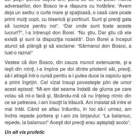
adversarilor, don Bosco le-a răspuns cu hotărâre: “Avem
deja un sediu: o curte mare şi spaţioasă, o casă care poate
primi mulţi copii, cu biserică şi porticuri. Sunt şi preoţi gata
să lucreze pentru noi”. “Dar unde sunt toate aceste
lucruri?”, l-a întrerupt don Borel. “Nu ştiu. Dar ştiu că ele
există şi sunt la dispoziţia noastră”. Don Borel a început
atunci să plângă şi să exclame: “Sărmanul don Bosco, a
luat-o razna!”
Vestea că don Bosco, din cauza muncii extenuante, şi-a
ieşit din minţi, i-a împins pe doi dintre prietenii săi, preoţi,
să-l atragă într-o cursă pentru a-l putea duce la ospiciu spre
a primi îngrijiri. Cel vizat însuşi povesteşte plin de umor
acest episod: “Mi-am dat seama îndată de gluma pe care
voiau să mi-o facă şi, făcându-mă că nu înţeleg nimic din
ce se petrecea, i-am însoţit la trăsură. Am insistat să intre ei
mai întâi. Când se aflau înăuntru, în loc să-i urmez, am
închis repede portiera şi i-am zis birjarului: “La balamuc,
repede, la balamuc!” Aceşti doi preoţi erau aşteptaţi acolo”.
Un alt vis profetic