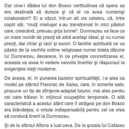
Dar cine-i dădea lui don Bosco certitudinea că opera sa
era destinată să dureze şi că el va avea numeroşi
colaboratori? El a văzut, într-un alt vis celebru, că, între
copiii săi, “mulţi mieluşei s-au transformat în mici păstori
care, crescând, preluau grija turmei”. Dumnezeu va face ca
un mare număr de preoţi să aibă acelaşi ideal, şi nu numai
preoţi, dar chiar şi laici şi surori. O familie spirituală ce va
păstra de la vechile ordine religioase numai totala dăruire
lui Dumnezeu, deoarece, în ce priveşte concretizarea ei,
aceasta va avea în vedere nevoile tinerilor şi răspunsul la
exigenţele vieţii moderne.
De aceea, el, în punerea bazelor spiritualităţii, l-a ales ca
model pe sfântul Francisc de Sales, care, în scrierile sale,
propune un tip de sfinţenie adaptat tuturor, mai ales pentru
cei care trăiesc în mijlocul ocupaţiilor temporale. O altă
caracteristică a acestui sfânt care îl atrăgea pe don Bosco
era blândeţea, o virtute indispensabilă pentru cel ce vrea
să conducă tinerii la Dumnezeu.
Şi de la sfântul Alfons a luat ceva. De la şcoala lui Cafasso