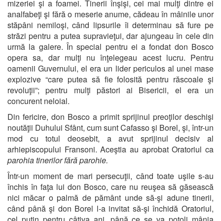
mizeriei şi a foamei. Tinerii înşişi, cei mai mulţi dintre ei
analfabeţi şi fără o meserie anume, cădeau în mâinile unor
stăpâni nemiloşi, când lipsurile îi determinau să fure pe
străzi pentru a putea supravieţui, dar ajungeau în cele din
urmă la galere. În special pentru ei a fondat don Bosco
opera sa, dar mulţi nu înţelegeau acest lucru. Pentru
oamenii Guvernului, el era un lider periculos al unei mase
explozive “care putea să fie folosită pentru răscoale şi
revoluţii”; pentru mulţi păstori ai Bisericii, el era un
concurent neloial.
Din fericire, don Bosco a primit sprijinul preoţilor deschişi
noutăţii Duhului Sfânt, cum sunt Cafasso şi Borel, şi, într-un
mod cu totul deosebit, a avut sprijinul decisiv al
arhiepiscopului Fransoni. Aceştia au aprobat Oratoriul ca
parohia tinerilor fără parohie.
Într-un moment de mari persecuţii, când toate uşile s-au
închis în faţa lui don Bosco, care nu reuşea să găsească
nici măcar o palmă de pământ unde să-şi adune tinerii,
când până şi don Borel l-a invitat să-şi închidă Oratoriul,
cel puţin pentru câţiva ani, până ce se va potoli mânia