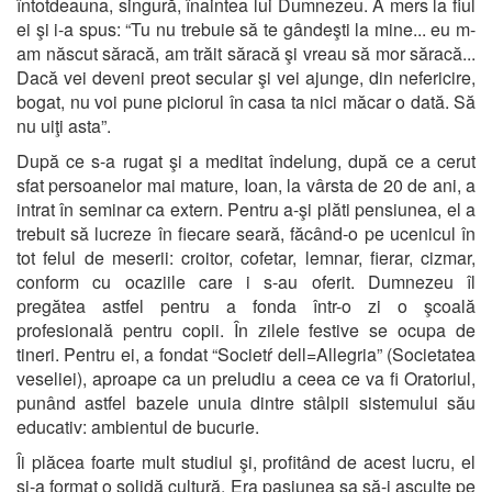
întotdeauna, singură, înaintea lui Dumnezeu. A mers la fiul
ei şi i-a spus: “Tu nu trebuie să te gândeşti la mine... eu m-
am născut săracă, am trăit săracă şi vreau să mor săracă...
Dacă vei deveni preot secular şi vei ajunge, din nefericire,
bogat, nu voi pune piciorul în casa ta nici măcar o dată. Să
nu uiţi asta”.
După ce s-a rugat şi a meditat îndelung, după ce a cerut
sfat persoanelor mai mature, Ioan, la vârsta de 20 de ani, a
intrat în seminar ca extern. Pentru a-şi plăti pensiunea, el a
trebuit să lucreze în fiecare seară, făcând-o pe ucenicul în
tot felul de meserii: croitor, cofetar, lemnar, fierar, cizmar,
conform cu ocaziile care i s-au oferit. Dumnezeu îl
pregătea astfel pentru a fonda într-o zi o şcoală
profesională pentru copii. În zilele festive se ocupa de
tineri. Pentru ei, a fondat “Societŕ dell=Allegria” (Societatea
veseliei), aproape ca un preludiu a ceea ce va fi Oratoriul,
punând astfel bazele unuia dintre stâlpii sistemului său
educativ: ambientul de bucurie.
Îi plăcea foarte mult studiul şi, profitând de acest lucru, el
şi-a format o solidă cultură. Era pasiunea sa să-i asculte pe