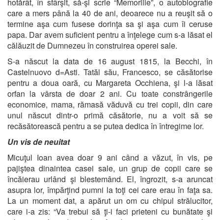
hotărât, în sfârşit, să-şi scrie “Memoriile”, o autobiografie
care a mers până la 40 de ani, deoarece nu a reuşit să o
termine aşa cum fusese dorinţa sa şi aşa cum îi ceruse
papa. Dar avem suficient pentru a înţelege cum s-a lăsat el
călăuzit de Dumnezeu în construirea operei sale.
S-a născut la data de 16 august 1815, la Becchi, în
Castelnuovo d=Asti. Tatăl său, Francesco, se căsătorise
pentru a doua oară, cu Margareta Occhiena, şi l-a lăsat
orfan la vârsta de doar 2 ani. Cu toate constrângerile
economice, mama, rămasă văduvă cu trei copii, din care
unul născut dintr-o primă căsătorie, nu a voit să se
recăsătorească pentru a se putea dedica în întregime lor.
Un vis de neuitat
Micuţul Ioan avea doar 9 ani când a văzut, în vis, pe
pajiştea dinaintea casei sale, un grup de copii care se
încăierau urlând şi blestemând. El, îngrozit, s-a aruncat
asupra lor, împărţind pumni la toţi cei care erau în faţa sa.
La un moment dat, a apărut un om cu chipul strălucitor,
care i-a zis: “Va trebui să ţi-i faci prieteni cu bunătate şi