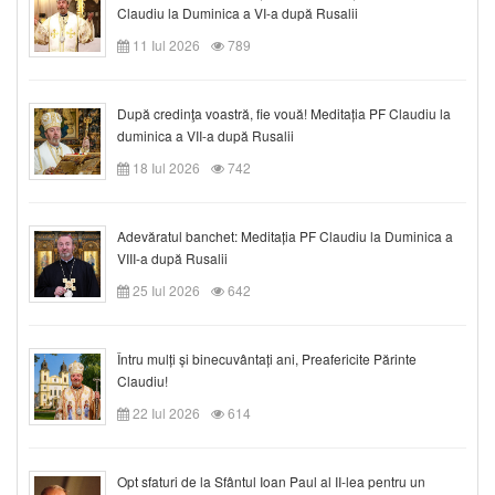
Claudiu la Duminica a VI-a după Rusalii
11 Iul 2026
789
După credinţa voastră, fie vouă! Meditația PF Claudiu la
duminica a VII-a după Rusalii
18 Iul 2026
742
Adevăratul banchet: Meditația PF Claudiu la Duminica a
VIII-a după Rusalii
25 Iul 2026
642
Întru mulți și binecuvântați ani, Preafericite Părinte
Claudiu!
22 Iul 2026
614
Opt sfaturi de la Sfântul Ioan Paul al II-lea pentru un