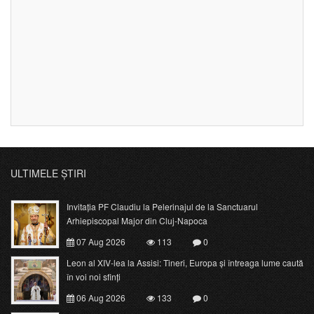
ULTIMELE ȘTIRI
Invitația PF Claudiu la Pelerinajul de la Sanctuarul
Arhiepiscopal Major din Cluj-Napoca
07 Aug 2026
113
0
Leon al XIV-lea la Assisi: Tineri, Europa și întreaga lume caută
în voi noi sfinți
06 Aug 2026
133
0