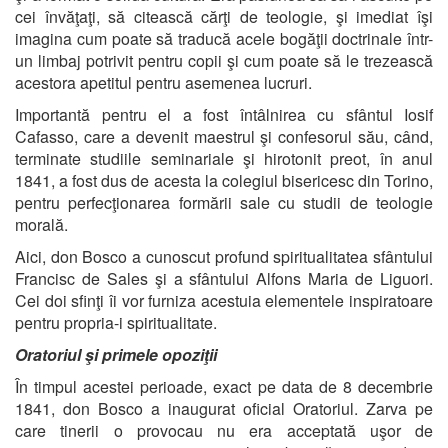
cei învăţaţi, să citească cărţi de teologie, şi imediat îşi
imagina cum poate să traducă acele bogăţii doctrinale într-
un limbaj potrivit pentru copii şi cum poate să le trezească
acestora apetitul pentru asemenea lucruri.
Importantă pentru el a fost întâlnirea cu sfântul Iosif
Cafasso, care a devenit maestrul şi confesorul său, când,
terminate studiile seminariale şi hirotonit preot, în anul
1841, a fost dus de acesta la colegiul bisericesc din Torino,
pentru perfecţionarea formării sale cu studii de teologie
morală.
Aici, don Bosco a cunoscut profund spiritualitatea sfântului
Francisc de Sales şi a sfântului Alfons Maria de Liguori.
Cei doi sfinţi îi vor furniza acestuia elementele inspiratoare
pentru propria-i spiritualitate.
Oratoriul şi primele opoziţii
În timpul acestei perioade, exact pe data de 8 decembrie
1841, don Bosco a inaugurat oficial Oratoriul. Zarva pe
care tinerii o provocau nu era acceptată uşor de