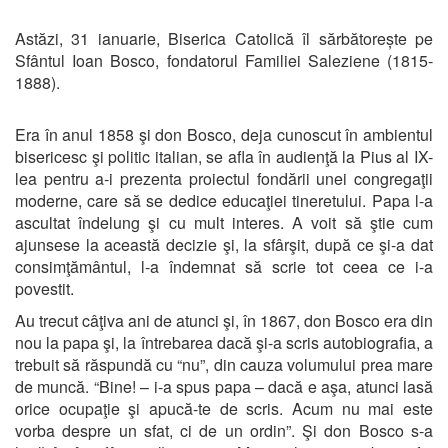
Astăzi, 31 ianuarie, Biserica Catolică îl sărbătorește pe
Sfântul Ioan Bosco, fondatorul Familiei Saleziene (1815-
1888).
Era în anul 1858 şi don Bosco, deja cunoscut în ambientul
bisericesc şi politic italian, se afla în audienţă la Pius al IX-
lea pentru a-i prezenta proiectul fondării unei congregaţii
moderne, care să se dedice educaţiei tineretului. Papa l-a
ascultat îndelung şi cu mult interes. A voit să ştie cum
ajunsese la această decizie şi, la sfârşit, după ce şi-a dat
consimţământul, l-a îndemnat să scrie tot ceea ce i-a
povestit.
Au trecut câţiva ani de atunci şi, în 1867, don Bosco era din
nou la papa şi, la întrebarea dacă şi-a scris autobiografia, a
trebuit să răspundă cu “nu”, din cauza volumului prea mare
de muncă. “Bine! – i-a spus papa – dacă e aşa, atunci lasă
orice ocupaţie şi apucă-te de scris. Acum nu mai este
vorba despre un sfat, ci de un ordin”. Şi don Bosco s-a