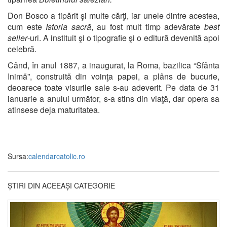
Don Bosco a tipărit şi multe cărţi, iar unele dintre acestea,
cum este
Istoria sacră
, au fost mult timp adevărate
best
seller
-uri. A instituit şi o tipografie şi o editură devenită apoi
celebră.
Când, în anul 1887, a inaugurat, la Roma, bazilica “Sfânta
Inimă”, construită din voinţa papei, a plâns de bucurie,
deoarece toate visurile sale s-au adeverit. Pe data de 31
ianuarie a anului următor, s-a stins din viaţă, dar opera sa
atinsese deja maturitatea.
Sursa:
calendarcatolic.ro
ȘTIRI DIN ACEEAȘI CATEGORIE