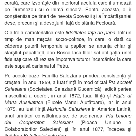
curată, care izvorăşte din interiorul aceluia care îl urmează
pe Dumnezeu cu o inimă sinceră. Pentru aceasta, el îi
conştientiza pe tineri de nevoia Spovezii şi a Împărtăşaniei
dese, precum şi a devoţiunii faţă de sfânta Fecioară.
O a treia caracteristică este
fidelitatea faţă de papa.
Într-un
timp de mari mişcări socio-politice, în care, o dată cu
căderea puterii temporale a papilor, se anunţa chiar şi
sfârşitul papalităţii, don Bosco lăsa fiilor săi obligaţia unei
fidelităţi care să reziste împotriva tuturor încercărilor la care
este supusă carisma lui Petru.
Pe aceste baze, Familia Saleziană prindea consistenţă şi
creştea. În anul 1859, a luat fiinţă în mod oficial
Pia societŕ
Salesiana
(Societatea Saleziană Cucernică), adică partea
masculină a operei; în anul 1872, luau fiinţă şi
Figlie di
Maria Ausiliatrice
(Fiicele Mariei Ajutătoare)
,
iar în anul
1875, au luat fiinţă
Misiunile Saleziene
în America Latină,
anul următor constituindu-se, de asemenea,
Pia Unione
dei Cooperatori Salesiani
(Pioasa Uniune a
Colaboratorilor Salezieni) şi, în anul 1877, începea şi
tipărirea
Buletinului salezian.