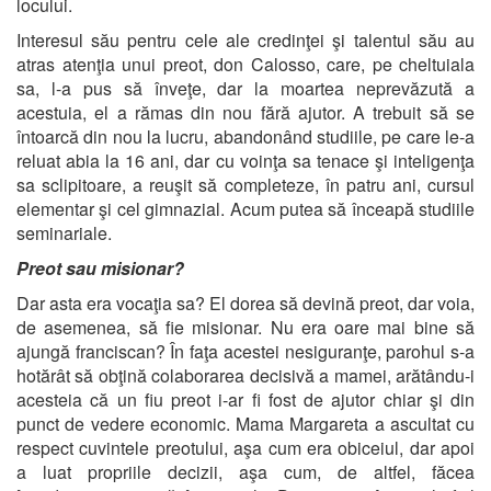
locului.
Interesul său pentru cele ale credinţei şi talentul său au
atras atenţia unui preot, don Calosso, care, pe cheltuiala
sa, l-a pus să înveţe, dar la moartea neprevăzută a
acestuia, el a rămas din nou fără ajutor. A trebuit să se
întoarcă din nou la lucru, abandonând studiile, pe care le-a
reluat abia la 16 ani, dar cu voinţa sa tenace şi inteligenţa
sa sclipitoare, a reuşit să completeze, în patru ani, cursul
elementar şi cel gimnazial. Acum putea să înceapă studiile
seminariale.
Preot sau misionar?
Dar asta era vocaţia sa? El dorea să devină preot, dar voia,
de asemenea, să fie misionar. Nu era oare mai bine să
ajungă franciscan? În faţa acestei nesiguranţe, parohul s-a
hotărât să obţină colaborarea decisivă a mamei, arătându-i
acesteia că un fiu preot i-ar fi fost de ajutor chiar şi din
punct de vedere economic. Mama Margareta a ascultat cu
respect cuvintele preotului, aşa cum era obiceiul, dar apoi
a luat propriile decizii, aşa cum, de altfel, făcea