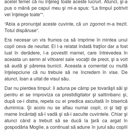
acelei femei că nu înţeleg toate aceste lucruri. Atunci, şi-a
pus o mână pe capul meu şi mi-a spus: “La timpul potrivit
vei înţelege toate”“.
“Abia a pronunţat aceste cuvinte, că un zgomot m-a trezit.
Totul dispăruse”.
Era necesar un vis frumos ca să imprime în mintea unui
copil ceva de neuitat. El l-a relatat îndată fraţilor dar a fost
luat în derâdere, l-a povestit mamei, care întrevedea în
aceasta un semn al viitoarei sale vocaţii de preot, şi a voit
să audă şi părerea bunicii. Aceasta a comentat cu multă
înţelepciune că nu trebuie să ne încredem în vise. De
atunci, Ioan a uitat de visul său.
Dar nu pierdea timpul: îi aduna pe câmp pe tovarăşii săi şi
pentru ei se improviza ca prestidigitator şi saltimbanc şi,
după ce-i distra, repeta cu ei predica ascultată în biserică
duminica. Şi acolo nu se aflau numai copii, ci şi taţi şi
mame încântaţi să-l vadă şi să-i asculte cuvintele. Chiar şi
atunci când a trebuit să se ducă la ţară ca argat în
gospodăria Moglie, a continuat să adune în jurul său copiii