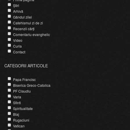
Știri
Arhivă
Gândul zilei
Catehismul zi de zi
Recenzii cărți
Comentariu evanghelic
Video
Curia
Contact
CATEGORII ARTICOLE
Papa Francisc
Biserica Greco-Catolica
PF Claudiu
Varia
Sfinti
Spiritualitate
Blaj
Rugaciuni
Vatican