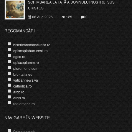
SCHIMBAREA LA FAŢĂ A DOMNULUI NOSTRU ISUS
CRISTOS
06 Aug 2026
125
0
RECOMANDĂRI
bisericaromanaunita.ro
episcopiabucuresti.ro
egco.ro
episcopiamm.ro
pioromeno.com
bru-italia.eu
vaticannews.va
catholica.ro
arcb.ro
ercis.ro
radiomaria.ro
NAVIGARE ÎN WEBSITE
Prima pagină