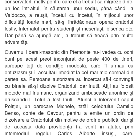
conservatori, motiv pentru care el a trebuit să migreze dintr-
un loc într-altul, în căutarea unui sediu, până când, la
Valdocco, a reuşit, încetul cu încetul, în mijlocul unor
dificultăţi foarte mari, să-şi înrădăcineze opera: oratoriul
festiv, internatul pentru studenţi şi meseriaşi, biserica etc.
Dar până să ajungă aici, a trebuit să treacă prin multe
adversităţi.
Guvernul liberal-masonic din Piemonte nu-l vedea cu ochi
buni pe acest preot înconjurat de peste 400 de tineri,
aproape toţi de condiţie modestă, care îl urmau cu
entuziasm şi îl ascultau imediat la cel mai mic semnal din
partea sa. Persoane autorizate au încercat să-l convingă
cu binele să-şi dizolve Oratoriul, dar inutil. Alţii au folosit
metode mai inumane, organizând ambuscade anonime şi
bruscându-l. Totul a fost inutil. Atunci a intervenit capul
Poliţiei, un oarecare Michele, tatăl celebrului Camillo
Benso, conte de Cavour, pentru a emite un ordin de
dizolvare a Oratoriului din motive de ordine publică, dar şi
de această dată providenţa i-a venit în ajutor, prin
intermediul regelui Carlos Alberto însuşi, care,