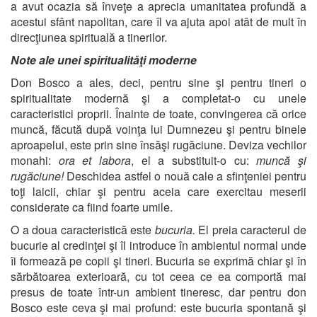
a avut ocazia să înveţe a aprecia umanitatea profundă a
acestui sfânt napolitan, care îl va ajuta apoi atât de mult în
direcţiunea spirituală a tinerilor.
Note ale unei spiritualităţi moderne
Don Bosco a ales, deci, pentru sine şi pentru tineri o
spiritualitate modernă şi a completat-o cu unele
caracteristici proprii. Înainte de toate, convingerea că orice
muncă, făcută după voinţa lui Dumnezeu şi pentru binele
aproapelui, este prin sine însăşi rugăciune. Deviza vechilor
monahi:
ora et labora
, el a substituit-o cu:
muncă şi
rugăciune!
Deschidea astfel o nouă cale a sfinţeniei pentru
toţi laicii, chiar şi pentru aceia care exercitau meserii
considerate ca fiind foarte umile.
O a doua caracteristică este
bucuria.
El preia caracterul de
bucurie al credinţei şi îl introduce în ambientul normal unde
îi formează pe copii şi tineri. Bucuria se exprimă chiar şi în
sărbătoarea exterioară, cu tot ceea ce ea comportă mai
presus de toate într-un ambient tineresc, dar pentru don
Bosco este ceva şi mai profund: este bucuria spontană şi