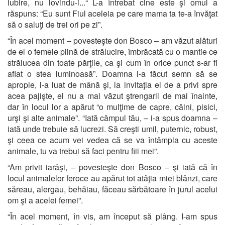
iubire, nu lovindu-i...“ L-a întrebat cine este şi omul a
răspuns: “Eu sunt Fiul aceleia pe care mama ta te-a învăţat
să o saluţi de trei ori pe zi”.
“În acel moment – povesteşte don Bosco – am văzut alături
de el o femeie plină de strălucire, îmbrăcată cu o mantie ce
strălucea din toate părţile, ca şi cum în orice punct s-ar fi
aflat o stea luminoasă”. Doamna i-a făcut semn să se
apropie, l-a luat de mână şi, la invitaţia ei de a privi spre
acea pajişte, el nu a mai văzut ştrengarii de mai înainte,
dar în locul lor a apărut “o mulţime de capre, câini, pisici,
urşi şi alte animale”. “Iată câmpul tău, – i-a spus doamna –
iată unde trebuie să lucrezi. Să creşti umil, puternic, robust,
şi ceea ce acum vei vedea că se va întâmpla cu aceste
animale, tu va trebui să faci pentru fiii mei”.
“Am privit iarăşi, – povesteşte don Bosco – şi iată că în
locul animalelor feroce au apărut tot atâţia miei blânzi, care
săreau, alergau, behăiau, făceau sărbătoare în jurul acelui
om şi a acelei femei”.
“În acel moment, în vis, am început să plâng. I-am spus