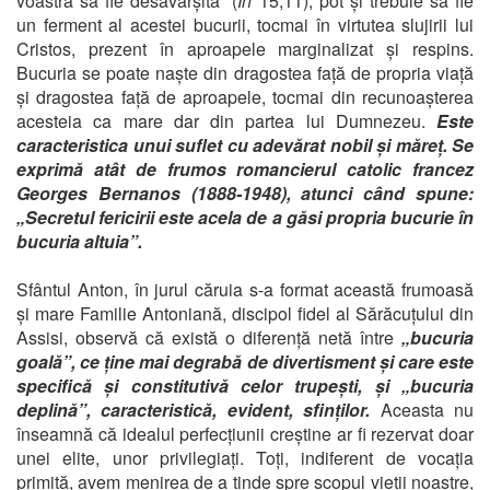
voastră să fie desăvârșită” (
In
15,11), pot și trebuie să fie
un ferment al acestei bucurii, tocmai în virtutea slujirii lui
Cristos, prezent în aproapele marginalizat și respins.
Bucuria se poate naște din dragostea față de propria viață
și dragostea față de aproapele, tocmai din recunoașterea
acesteia ca mare dar din partea lui Dumnezeu.
Este
caracteristica unui suflet cu adevărat nobil și măreț. Se
exprimă atât de frumos romancierul catolic francez
Georges Bernanos (1888-1948), atunci când spune:
„Secretul fericirii este acela de a găsi propria bucurie în
bucuria altuia”.
Sfântul Anton, în jurul căruia s-a format această frumoasă
și mare Familie Antoniană, discipol fidel al Sărăcuțului din
Assisi, observă că există o diferență netă între
„bucuria
goală”, ce ține mai degrabă de divertisment și care este
specifică și constitutivă celor trupești, și „bucuria
deplină”, caracteristică, evident, sfinților.
Aceasta nu
înseamnă că idealul perfecțiunii creștine ar fi rezervat doar
unei elite, unor privilegiați. Toți, indiferent de vocația
primită, avem menirea de a tinde spre scopul vieții noastre,