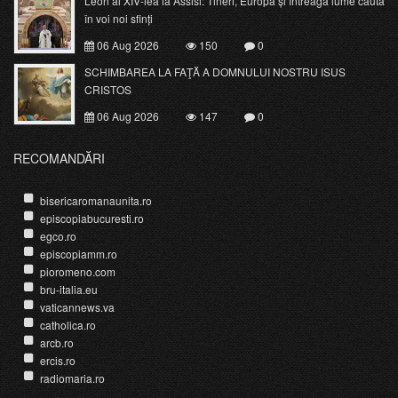
Leon al XIV-lea la Assisi: Tineri, Europa și întreaga lume caută
în voi noi sfinți
06 Aug 2026
150
0
SCHIMBAREA LA FAŢĂ A DOMNULUI NOSTRU ISUS
CRISTOS
06 Aug 2026
147
0
RECOMANDĂRI
bisericaromanaunita.ro
episcopiabucuresti.ro
egco.ro
episcopiamm.ro
pioromeno.com
bru-italia.eu
vaticannews.va
catholica.ro
arcb.ro
ercis.ro
radiomaria.ro