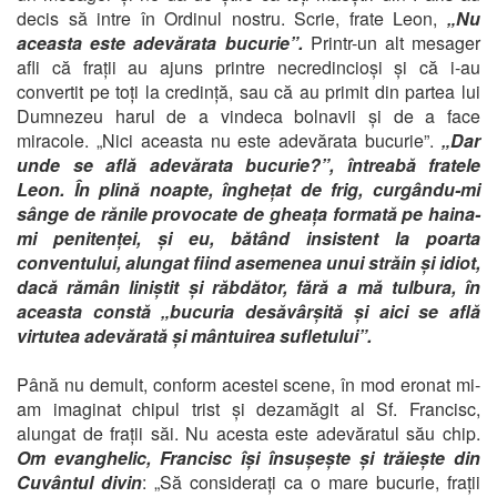
decis să intre în Ordinul nostru. Scrie, frate Leon,
„Nu
aceasta este adevărata bucurie”.
Printr-un alt mesager
afli că frații au ajuns printre necredincioși și că i-au
convertit pe toți la credință, sau că au primit din partea lui
Dumnezeu harul de a vindeca bolnavii și de a face
miracole. „Nici aceasta nu este adevărata bucurie”.
„Dar
unde se află adevărata bucurie?”, întreabă fratele
Leon. În plină noapte, înghețat de frig, curgându-mi
sânge de rănile provocate de gheața formată pe haina-
mi penitenței, și eu, bătând insistent la poarta
conventului, alungat fiind asemenea unui străin și idiot,
dacă rămân liniștit și răbdător, fără a mă tulbura, în
aceasta constă „bucuria desăvârșită și aici se află
virtutea adevărată și mântuirea sufletului”.
Până nu demult, conform acestei scene, în mod eronat mi-
am imaginat chipul trist și dezamăgit al Sf. Francisc,
alungat de frații săi. Nu acesta este adevăratul său chip.
Om evanghelic, Francisc își însușește și trăiește din
Cuvântul divin
: „Să considerați ca o mare bucurie, frații