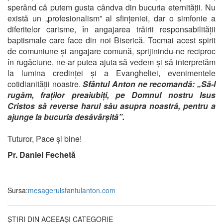
sperând că putem gusta cândva din bucuria eternității. Nu
există un „profesionalism” al sfințeniei, dar o simfonie a
diferitelor carisme, în angajarea trăirii responsabilității
baptismale care face din noi Biserică. Tocmai acest spirit
de comuniune și angajare comună, sprijinindu-ne reciproc
în rugăciune, ne-ar putea ajuta să vedem și să interpretăm
la lumina credinței și a Evangheliei, evenimentele
cotidianității noastre.
Sfântul Anton ne recomandă: „Să-l
rugăm, fraților preaiubiți, pe Domnul nostru Isus
Cristos să reverse harul său asupra noastră, pentru a
ajunge la bucuria desăvârșită”.
Tuturor, Pace și bine!
Pr. Daniel Fechetă
Sursa:
mesagerulsfantulanton.com
ȘTIRI DIN ACEEAȘI CATEGORIE