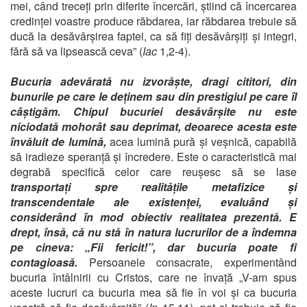
mei, când treceți prin diferite încercări, știind că încercarea
credinței voastre produce răbdarea, iar răbdarea trebuie să
ducă la desăvârșirea faptei, ca să fiți desăvârșiți și integri,
fără să va lipsească ceva” (
Iac
1,2-4).
Bucuria adevărată nu izvorăște, dragi cititori, din
bunurile pe care le deținem sau din prestigiul pe care îl
câștigăm. Chipul bucuriei desăvârșite nu este
niciodată mohorât sau deprimat, deoarece acesta este
învăluit de lumină,
acea lumină pură și veșnică, capabilă
să iradieze speranță și încredere. Este o caracteristică mai
degrabă specifică celor care reușesc să se lase
transportați spre realitățile metafizice și
transcendentale ale existenței, evaluând și
considerând în mod obiectiv realitatea prezentă. E
drept, însă, că nu stă în natura lucrurilor de a îndemna
pe cineva: „Fii fericit!”, dar bucuria poate fi
contagioasă.
Persoanele consacrate, experimentând
bucuria întâlnirii cu Cristos, care ne învață „V-am spus
aceste lucruri ca bucuria mea să fie în voi și ca bucuria