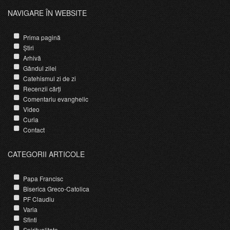
NAVIGARE ÎN WEBSITE
Prima pagină
Știri
Arhivă
Gândul zilei
Catehismul zi de zi
Recenzii cărți
Comentariu evanghelic
Video
Curia
Contact
CATEGORII ARTICOLE
Papa Francisc
Biserica Greco-Catolica
PF Claudiu
Varia
Sfinti
Spiritualitate