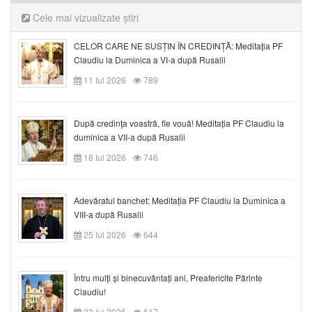
Cele mai vizualizate știri
CELOR CARE NE SUSȚIN ÎN CREDINȚĂ: Meditația PF
Claudiu la Duminica a VI-a după Rusalii
11 Iul 2026
789
După credinţa voastră, fie vouă! Meditația PF Claudiu la
duminica a VII-a după Rusalii
18 Iul 2026
746
Adevăratul banchet: Meditația PF Claudiu la Duminica a
VIII-a după Rusalii
25 Iul 2026
644
Întru mulți și binecuvântați ani, Preafericite Părinte
Claudiu!
22 Iul 2026
617