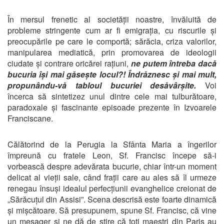
În mersul frenetic al societății noastre, învăluită de
probleme stringente cum ar fi emigrația, cu riscurile și
preocupările pe care le comportă; sărăcia, criza valorilor,
manipularea mediatică, prin promovarea de ideologii
ciudate și contrare oricărei rațiuni,
ne putem întreba dacă
bucuria își mai găsește locul?! Îndrăznesc și mai mult,
propunându-vă tabloul bucuriei desăvârșite.
Voi
încerca să sintetizez unul dintre cele mai tulburătoare,
paradoxale și fascinante episoade prezente în Izvoarele
Franciscane.
Călătorind de la Perugia la Sfânta Maria a îngerilor
împreună cu fratele Leon, Sf. Francisc începe să-i
vorbească despre adevărata bucurie, chiar într-un moment
delicat al vieții sale, când frații care au ales să îl urmeze
renegau însuși idealul perfecțiunii evanghelice creionat de
„Sărăcuțul din Assisi”. Scena descrisă este foarte dinamică
și mișcătoare. Să presupunem, spune Sf. Francisc, că vine
un mesager și ne dă de știre că toți maeștri din Paris au