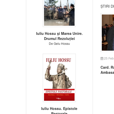
ȘTIRI 
Iuliu Hossu și Marea Unire.
Drumul Rezoluției
De Gelu Hossu
25 Feb
Card. Ra
Ambasa
Sfântul
Colegiu
Iuliu Hossu. Epistole
Pastorale