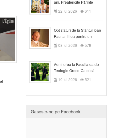
ani, Preafericite Părinte
Claudiu!
22 Iul 2026
611
Opt sfaturi de la Sfântul Ioan
Paul al II-lea pentru un
creștin
08 Iul 2026
579
Admiterea la Facultatea de
Teologie Greco-Catolică –
Departamentul Blaj în anul
10 Iul 2026
521
el
universitar 2026/2027
Gaseste-ne pe Facebook