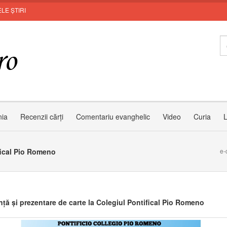
LE ȘTIRI
nia
Recenzii cărți
Comentariu evanghelic
Video
Curia
L
ifical Pio Romeno
e-
nță și prezentare de carte la Colegiul Pontifical Pio Romeno