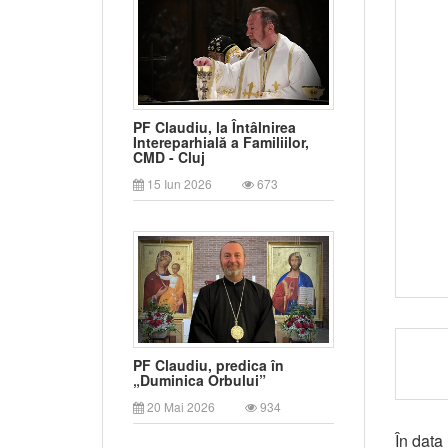
PF Claudiu, la Întâlnirea
Intereparhială a Familiilor,
CMD - Cluj
15 Iun 2026
673
PF Claudiu, predica în
„Duminica Orbului”
20 Mai 2026
934
În data