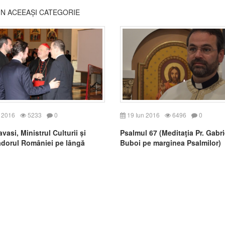
DIN ACEEAȘI CATEGORIE
 2016
5233
0
19 Iun 2016
6496
0
vasi, Ministrul Culturii și
Psalmul 67 (Meditaţia Pr. Gabri
dorul României pe lângă
Buboi pe marginea Psalmilor)
 Scaun au conferențiat la
l Pio Rmeno