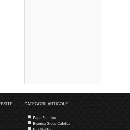
EBSITE
CATEGORII ARTICOLE
Papa Francisc
Biserica Greco-Catolica
PF Claudiu