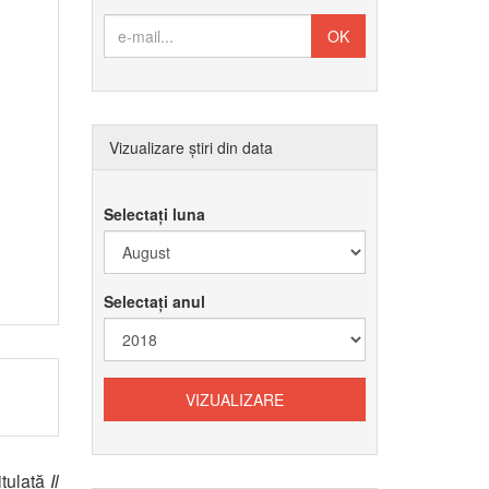
Vizualizare știri din data
Selectați luna
Selectați anul
itulată
Il