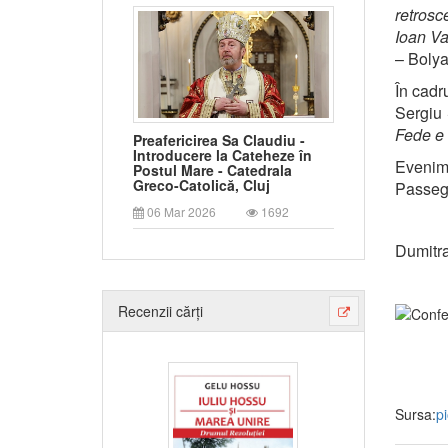
retrosc
Ioan V
– Bolya
În cadr
Sergiu
Fede e 
Preafericirea Sa Claudiu -
Introducere la Cateheze în
Evenim
Postul Mare - Catedrala
Greco-Catolică, Cluj
Passegg
06 Mar 2026
1692
Dumitra
Recenzii cărți
Sursa:
p