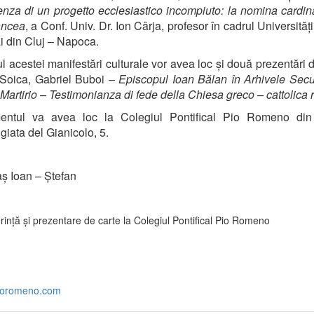
enza di un progetto ecclesiastico incompiuto: la nomina cardina
ancea
, a Conf. Univ. Dr. Ion Cârja, profesor în cadrul Universităț
i din Cluj – Napoca.
ul acestei manifestări culturale vor avea loc și două prezentări d
 Soica, Gabriel Buboi –
Episcopul Ioan Bălan în Arhivele Secur
Martirio – Testimonianza di fede della Chiesa greco – cattolica
entul va avea loc la Colegiul Pontifical Pio Romeno di
iata del Gianicolo, 5.
ș Ioan – Ștefan
ioromeno.com