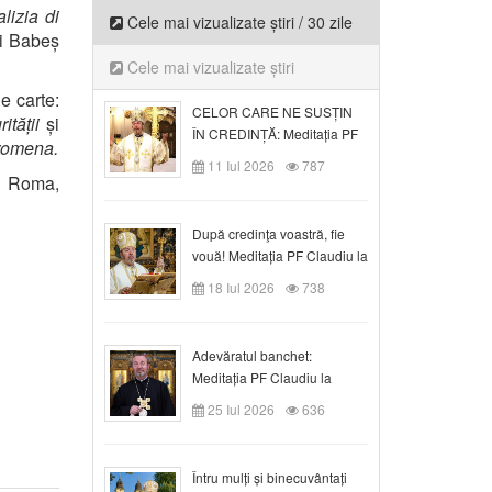
lizia di
Cele mai vizualizate știri / 30 zile
ii Babeș
Cele mai vizualizate știri
e carte:
CELOR CARE NE SUSȚIN
ității
și
ÎN CREDINȚĂ: Meditația PF
 romena.
Claudiu la Duminica a VI-a
11 Iul 2026
787
după Rusalii
n Roma,
După credinţa voastră, fie
vouă! Meditația PF Claudiu la
duminica a VII-a după Rusalii
18 Iul 2026
738
Adevăratul banchet:
Meditația PF Claudiu la
Duminica a VIII-a după
25 Iul 2026
636
Rusalii
Întru mulți și binecuvântați