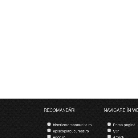
RECOMANDĂRI
NAVIGARE ÎN W
bisericaromanaunita.ro
Prima pagină
episcopiabucuresti.ro
Știri
egco.ro
Arhivă