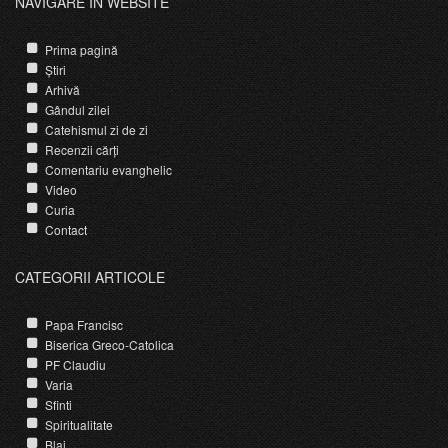
NAVIGARE ÎN WEBSITE
Prima pagină
Știri
Arhivă
Gândul zilei
Catehismul zi de zi
Recenzii cărți
Comentariu evanghelic
Video
Curia
Contact
CATEGORII ARTICOLE
Papa Francisc
Biserica Greco-Catolica
PF Claudiu
Varia
Sfinti
Spiritualitate
Blaj