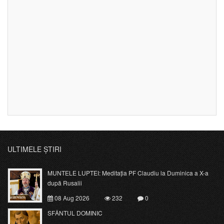
ULTIMELE ȘTIRI
MUNTELE LUPTEI: Meditația PF Claudiu la Duminica a X-a
după Rusalii
08 Aug 2026
232
0
SFÂNTUL DOMINIC