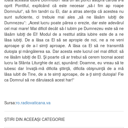
oprit Pontiful, explicând că este necesar „să-i fim ap roape
Domnului”, să fim tandri cu El, dar a atras atenţia că acestea nu
sunt suficiente, ci trebuie mai ales „să ne lăsăm iubiţi de
Dumnezeu”: „Acest lucru poate părea o erezie, dar este adevărul
cel mai mare! Mai dificil decât să-l iubim pe Dumnezeu este să ne
lăsăm iubiţi de El! Modul de a restitui atâta iubire este de a ne
lăsa iubiţi. De a lăsa ca El să se apropie de noi, ne a ne veni
aproape şi de a-l simţi aproape. A lăsa ca El să ne transmită
duioşia şi mângâierea sa. Dar acesta este lucrul cel mai dificil: să
ne lăsăm iubiţi de El. Şi poarte că ar trebui să cerem tocmai acest
lucru la Sfânta Liturghie de azi, spunând: Doamne, eu vreau să te
iubesc dar învaţă-mă dificila ştiinţă, dificila obişnuinţă de a mă
lăsa iubit de Tine, de a te simţi aproape, de a-ţi simţi duioşia! Fie
ca Domnul să ne dăruiască acest har!”
Sursa:
ro.radiovaticana.va
ȘTIRI DIN ACEEAȘI CATEGORIE