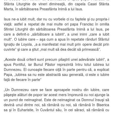
Sfânta Liturghie de vineri dimineaţă, din capela Casei Sfânta
Marta, în sărbătoarea Preasfânta Inimă a lui Isus.
Isus ne-a iubit mult, dar nu cu vorbele ci cu faptele şi cu propria-i
viaţă: astfel a repetat de mai multe ori papa Francisc în omilia
Sfintei Liturghii din sărbătoarea Preasfânta Inimă a lui Isus, pe
care a definit-o „sărbătoare a iubirii”, a unei inimi „care a iubit
mult”. O iubire care – aşa cum a spus în repetate rânduri Sfântul
Ignaţiu de Loyola, „s-a manifestat mai mult prin opere decât prin
cuvinte” şi care a ştiut „mai mult să dea decât să primească”.
„Aceste două criterii sunt precum pilaştrii unei adevărate iubiri”, a
spus Pontiful, iar Bunul Păstor reprezintă întru totul iubirea lui
Dumnezeu. El cunoaşte fiecare oiţă în parte pentru că, a explicat
Papa, „iubirea sa nu este abstractă sau generală, ci este o iubire
faţă de fiecare în parte”
„Un Dumnezeu care se face aproapele nostru din iubire, care
păşeşte alături de popor iar acest mers împreună cu noi ajunge la
un punct de neimaginat. Este de neimaginat ca Domnul însuşi să
devină unul dintre noi, să rămână cu noi, să rămână în Biserica
sa şi în Euharistie, în Cuvântul său, în cei săraci, să rămână cu