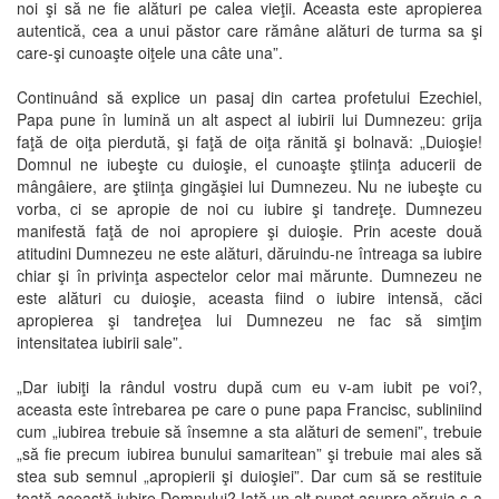
noi şi să ne fie alături pe calea vieţii. Aceasta este apropierea
autentică, cea a unui păstor care rămâne alături de turma sa şi
care-şi cunoaşte oiţele una câte una”.
Continuând să explice un pasaj din cartea profetului Ezechiel,
Papa pune în lumină un alt aspect al iubirii lui Dumnezeu: grija
faţă de oiţa pierdută, şi faţă de oiţa rănită şi bolnavă: „Duioşie!
Domnul ne iubeşte cu duioşie, el cunoaşte ştiinţa aducerii de
mângâiere, are ştiinţa gingăşiei lui Dumnezeu. Nu ne iubeşte cu
vorba, ci se apropie de noi cu iubire şi tandreţe. Dumnezeu
manifestă faţă de noi apropiere şi duioşie. Prin aceste două
atitudini Dumnezeu ne este alături, dăruindu-ne întreaga sa iubire
chiar şi în privinţa aspectelor celor mai mărunte. Dumnezeu ne
este alături cu duioşie, aceasta fiind o iubire intensă, căci
apropierea şi tandreţea lui Dumnezeu ne fac să simţim
intensitatea iubirii sale”.
„Dar iubiţi la rândul vostru după cum eu v-am iubit pe voi?,
aceasta este întrebarea pe care o pune papa Francisc, subliniind
cum „iubirea trebuie să însemne a sta alături de semeni”, trebuie
„să fie precum iubirea bunului samaritean” şi trebuie mai ales să
stea sub semnul „apropierii şi duioşiei”. Dar cum să se restituie
toată această iubire Domnului? Iată un alt punct asupra căruia s-a