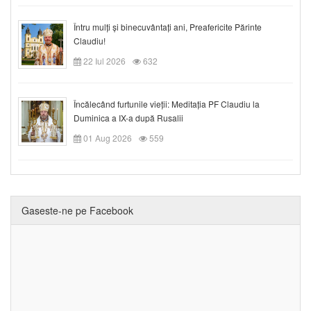
Întru mulți și binecuvântați ani, Preafericite Părinte
Claudiu!
22 Iul 2026
632
Încălecând furtunile vieții: Meditația PF Claudiu la
Duminica a IX-a după Rusalii
01 Aug 2026
559
Gaseste-ne pe Facebook