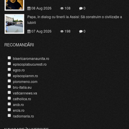
08 Aug 2026
108
0
Papa, în dialog cu tinerii la Assisi: Să construim o civilizație a
iubirii
07 Aug 2026
198
0
RECOMANDĂRI
bisericaromanaunita.ro
episcopiabucuresti.ro
egco.ro
episcopiamm.ro
pioromeno.com
bru-italia.eu
vaticannews.va
catholica.ro
arcb.ro
ercis.ro
radiomaria.ro