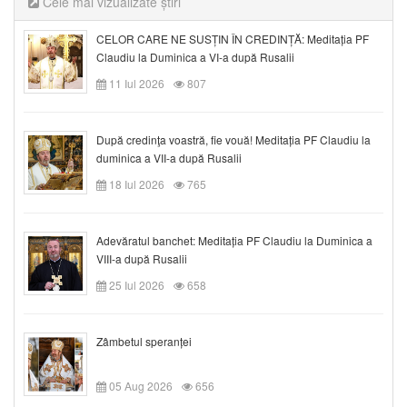
Cele mai vizualizate știri
CELOR CARE NE SUSȚIN ÎN CREDINȚĂ: Meditația PF
Claudiu la Duminica a VI-a după Rusalii
11 Iul 2026
807
După credinţa voastră, fie vouă! Meditația PF Claudiu la
duminica a VII-a după Rusalii
18 Iul 2026
765
Adevăratul banchet: Meditația PF Claudiu la Duminica a
VIII-a după Rusalii
25 Iul 2026
658
Zâmbetul speranței
05 Aug 2026
656