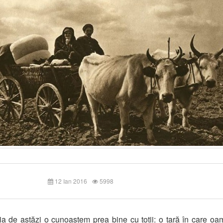
12 Ian 2016
5998
 de astăzi o cunoaștem prea bine cu toții: o țară în care oa