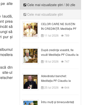
 pe alte
Cele mai vizualizate știri / 30 zile
Cele mai vizualizate știri
e laudă,
unt prea
CELOR CARE NE SUSȚIN
încât să
ÎN CREDINȚĂ: Meditația PF
ajungi să
Claudiu la Duminica a VI-a
11 Iul 2026
789
i pur și
după Rusalii
 albumul
După credinţa voastră, fie
mosfera
vouă! Meditația PF Claudiu la
duminica a VII-a după Rusalii
18 Iul 2026
747
ască din
site-ul
Adevăratul banchet:
elscher
Meditația PF Claudiu la
Duminica a VIII-a după
25 Iul 2026
644
Rusalii
Întru mulți și binecuvântați