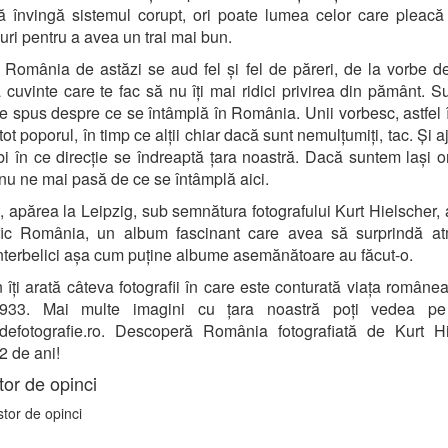
ă învingă sistemul corupt, ori poate lumea celor care pleacă
ri pentru a avea un trai mai bun.
România de astăzi se aud fel și fel de păreri, de la vorbe d
 cuvinte care te fac să nu îți mai ridici privirea din pământ. S
e spus despre ce se întâmplă în România. Unii vorbesc, astfel 
tot poporul, în timp ce alții chiar dacă sunt nemulțumiți, tac. Și 
ebi în ce direcție se îndreaptă țara noastră. Dacă suntem lași or
nu ne mai pasă de ce se întâmplă aici.
, apărea la Leipzig, sub semnătura fotografului Kurt Hielscher,
afic România, un album fascinant care avea să surprindă at
interbelici așa cum puține albume asemănătoare au făcut-o.
îți arată câteva fotografii în care este conturată viața române
933. Mai multe imagini cu țara noastră poți vedea pe 
defotografie.ro. Descoperă România fotografiată de Kurt Hi
 de ani!
or de opinci