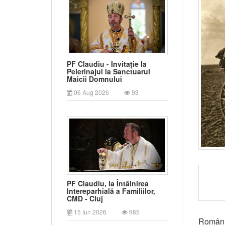
PF Claudiu - Invitație la
Pelerinajul la Sanctuarul
Maicii Domnului
06 Aug 2026
93
PF Claudiu, la Întâlnirea
Intereparhială a Familiilor,
CMD - Cluj
15 Iun 2026
685
România