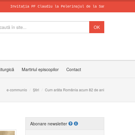
tația PF Claudiu la Pelerinajul de la Sanctuarul Arhiepiscopal M
Papa, în dialo
Leon al XIV-le
SCHIMBAREA LA 
iturgică
Martiriul episcopilor
Contact
e-communio
Știri
Cum arăta România acum 82 de ani
Abonare newsletter