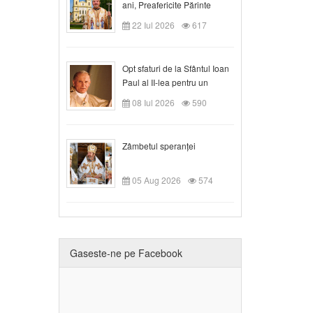
ani, Preafericite Părinte
Claudiu!
22 Iul 2026
617
Opt sfaturi de la Sfântul Ioan
Paul al II-lea pentru un
creștin
08 Iul 2026
590
Zâmbetul speranței
05 Aug 2026
574
Gaseste-ne pe Facebook