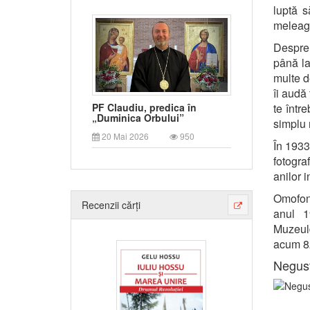
luptă s
meleagu
Despre 
până la
multe d
îi audă 
te într
PF Claudiu, predica în
„Duminica Orbului”
simplu 
20 Mai 2026
950
În 1933
fotogr
anilor 
Omofon 
Recenzii cărți
anul 1
Muzeul
acum 82
Negust