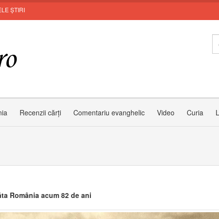
LE ȘTIRI
Invi
nia
Recenzii cărți
Comentariu evanghelic
Video
Curia
L
ta România acum 82 de ani