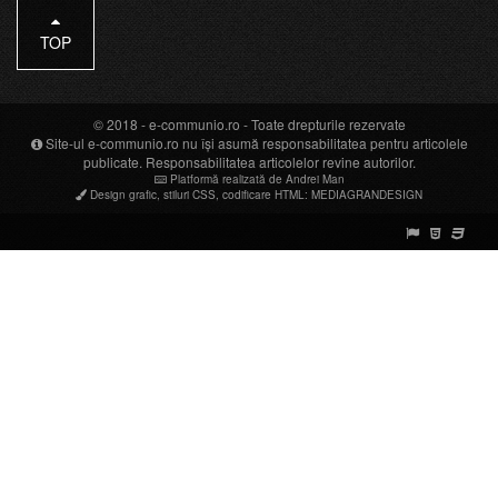
TOP
© 2018 -
e-communio.ro
- Toate drepturile rezervate
Site-ul e-communio.ro nu își asumă responsabilitatea pentru articolele
publicate. Responsabilitatea articolelor revine autorilor.
Platformă realizată de Andrei Man
Design grafic
,
stiluri CSS
,
codificare HTML
:
MEDIAGRANDESIGN