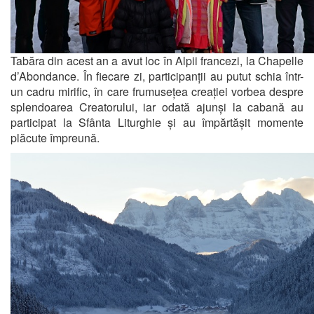
Tabăra din acest an a avut loc în Alpii francezi, la Chapelle
d’Abondance. În fiecare zi, participanții au putut schia într-
un cadru mirific, în care frumusețea creației vorbea despre
splendoarea Creatorului, iar odată ajunși la cabană au
participat la Sfânta Liturghie și au împărtășit momente
plăcute împreună.