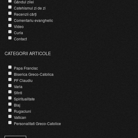
Gândul zilei
Catehismul zi de zi
Recenzii cărți
Comentariu evanghelic
Video
Curia
Contact
CATEGORII ARTICOLE
Papa Francisc
Biserica Greco-Catolica
PF Claudiu
Varia
Sfinti
Spiritualitate
Blaj
Rugaciuni
Vatican
Personalitati Greco-Catolice