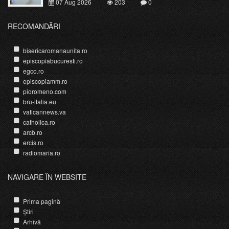
07 Aug 2026
203
0
RECOMANDĂRI
bisericaromanaunita.ro
episcopiabucuresti.ro
egco.ro
episcopiamm.ro
pioromeno.com
bru-italia.eu
vaticannews.va
catholica.ro
arcb.ro
ercis.ro
radiomaria.ro
NAVIGARE ÎN WEBSITE
Prima pagină
Știri
Arhivă