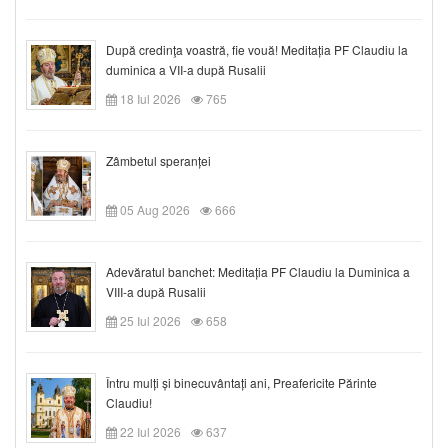
După credinţa voastră, fie vouă! Meditația PF Claudiu la
duminica a VII-a după Rusalii
18 Iul 2026
765
Zâmbetul speranței
05 Aug 2026
666
Adevăratul banchet: Meditația PF Claudiu la Duminica a
VIII-a după Rusalii
25 Iul 2026
658
Întru mulți și binecuvântați ani, Preafericite Părinte
Claudiu!
22 Iul 2026
637