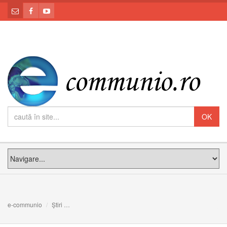
e-communio
Știri
Tabăra de iarnă a Parohiei Greco-Catolice Române de l