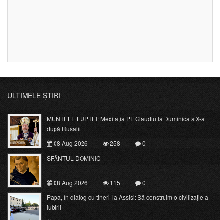
ULTIMELE ȘTIRI
MUNTELE LUPTEI: Meditația PF Claudiu la Duminica a X-a
după Rusalii
08 Aug 2026
258
0
SFÂNTUL DOMINIC
08 Aug 2026
115
0
Papa, în dialog cu tinerii la Assisi: Să construim o civilizație a
iubirii