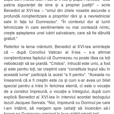
patina siguranței de sine și a propriei justiții" – scrie
Benedict al XVI-lea – "omul din zilele noastre ascunde o
profundă conștientizare a propriilor răni și a nevredniciei
sale în fața lui Dumnezeu". "În contextul dur al lumii
tehnicizate în care sentimentele nu mai contează nimic,
crește așteptarea unei iubiri salvatoare, care să fie dăruită
gratuit."
Referitor la tema mântuirii, Benedict al XVI-lea amintește
că – după Conciliul Vatican al II-lea – s-a afirmat
conștientizarea faptului că Dumnezeu nu poate lăsa ca toți
nebotezații să se piardă. "Cristos", întrucât este unic, a fost
și este pentru toți, iar creștinii care "constituie trupul său în
această lume" participă la acest "a fi pentru". "Aceasta nu
înseamnă că a fi creștin este ca și cum s-ar avea un bilet
special pentru a intra în fericirea eternă, ci este o vocație
de a construi împreună, o vocație a întregului, după cum
explică Benedict al XVI-lea în interviul acordat teologului
iezuit Jacques Servais. "Noi, împreună cu Domnul pe care
l-am întâlnit, să mergem spre ceilalți să încercăm să-l
facem pe Dumnezeu prezent în Isus vizibil privirii lor".