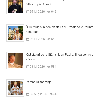
VIII-a după Rusalii
25 Iul 2026
642
Întru mulți și binecuvântați ani, Preafericite Părinte
Claudiu!
22 Iul 2026
615
Opt sfaturi de la Sfântul Ioan Paul al II-lea pentru un
creștin
08 Iul 2026
584
Zâmbetul speranței
05 Aug 2026
565