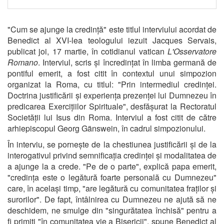
"Cum se ajunge la credință" este titlul interviului acordat de
Benedict al XVI-lea teologului iezuit Jacques Servais,
publicat joi, 17 martie, în cotidianul vatican
L'Osservatore
Romano
. Interviul, scris și încredințat în limba germană de
pontiful emerit, a fost citit în contextul unui simpozion
organizat la Roma, cu titlul: "Prin intermediul credinței.
Doctrina justificării și experiența prezenței lui Dumnezeu în
predicarea Exercițiilor Spirituale", desfășurat la Rectoratul
Societății lui Isus din Roma. Interviul a fost citit de către
arhiepiscopul Georg Gänswein, în cadrul simpozionului.
În interviu, se pornește de la chestiunea justificării și de la
interogativul privind semnificația credinței și modalitatea de
a ajunge la a crede. "Pe de o parte", explică papa emerit,
"credința este o legătură foarte personală cu Dumnezeu"
care, în același timp, "are legătură cu comunitatea fraților și
surorilor". De fapt, întâlnirea cu Dumnezeu ne ajută să ne
deschidem, ne smulge din "singurătatea închisă" pentru a
fi primiți "în comunitatea vie a Bisericii", spune Benedict al