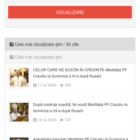
Cele mai vizualizate știri / 30 zile
Cele mai vizualizate știri
CELOR CARE NE SUSȚIN ÎN CREDINȚĂ: Meditația PF
Claudiu la Duminica a VI-a după Rusalii
11 Iul 2026
789
După credinţa voastră, fie vouă! Meditația PF Claudiu la
duminica a VII-a după Rusalii
18 Iul 2026
745
Adevăratul banchet: Meditația PF Claudiu la Duminica a