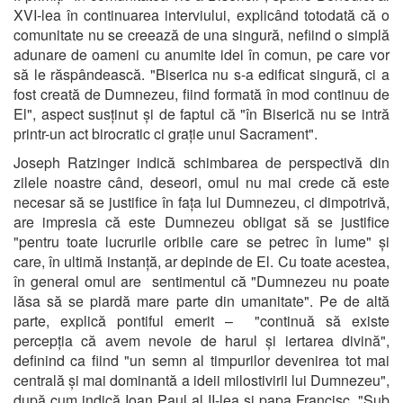
XVI-lea în continuarea interviului, explicând totodată că o
comunitate nu se creează de una singură, nefiind o simplă
adunare de oameni cu anumite idei în comun, pe care vor
să le răspândească. "Biserica nu s-a edificat singură, ci a
fost creată de Dumnezeu, fiind formată în mod continuu de
El", aspect susținut și de faptul că "în Biserică nu se intră
printr-un act birocratic ci grație unui Sacrament".
Joseph Ratzinger indică schimbarea de perspectivă din
zilele noastre când, deseori, omul nu mai crede că este
necesar să se justifice în fața lui Dumnezeu, ci dimpotrivă,
are impresia că este Dumnezeu obligat să se justifice
"pentru toate lucrurile oribile care se petrec în lume" și
care, în ultimă instanță, ar depinde de El. Cu toate acestea,
în general omul are sentimentul că "Dumnezeu nu poate
lăsa să se piardă mare parte din umanitate". Pe de altă
parte, explică pontiful emerit – "continuă să existe
percepția că avem nevoie de harul și iertarea divină",
definind ca fiind "un semn al timpurilor devenirea tot mai
centrală și mai dominantă a ideii milostivirii lui Dumnezeu",
după cum indică Ioan Paul al II-lea și papa Francisc. "Sub