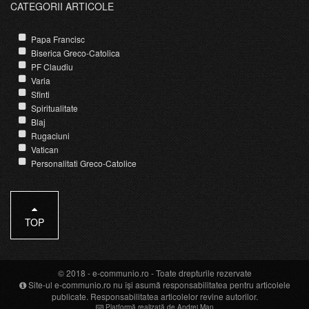
CATEGORII ARTICOLE
Papa Francisc
Biserica Greco-Catolica
PF Claudiu
Varia
Sfinti
Spiritualitate
Blaj
Rugaciuni
Vatican
Personalitati Greco-Catolice
TOP
© 2018 -
e-communio.ro
- Toate drepturile rezervate
Site-ul e-communio.ro nu își asumă responsabilitatea pentru articolele
publicate. Responsabilitatea articolelor revine autorilor.
Platformă realizată de Andrei Man