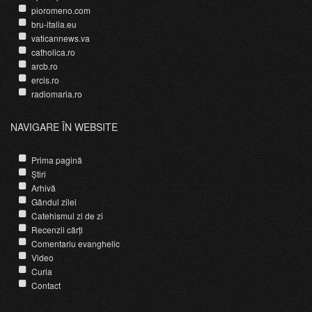
pioromeno.com
bru-italia.eu
vaticannews.va
catholica.ro
arcb.ro
ercis.ro
radiomaria.ro
NAVIGARE ÎN WEBSITE
Prima pagină
Știri
Arhivă
Gândul zilei
Catehismul zi de zi
Recenzii cărți
Comentariu evanghelic
Video
Curia
Contact