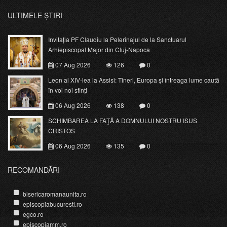
ULTIMELE ȘTIRI
Invitația PF Claudiu la Pelerinajul de la Sanctuarul
Arhiepiscopal Major din Cluj-Napoca
07 Aug 2026
126
0
Leon al XIV-lea la Assisi: Tineri, Europa și întreaga lume caută
în voi noi sfinți
06 Aug 2026
138
0
SCHIMBAREA LA FAŢĂ A DOMNULUI NOSTRU ISUS
CRISTOS
06 Aug 2026
135
0
RECOMANDĂRI
bisericaromanaunita.ro
episcopiabucuresti.ro
egco.ro
episcopiamm.ro