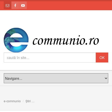
e-communio
Știri
Interviu cu Benedict XVI: centralitatea milostivirii divine,