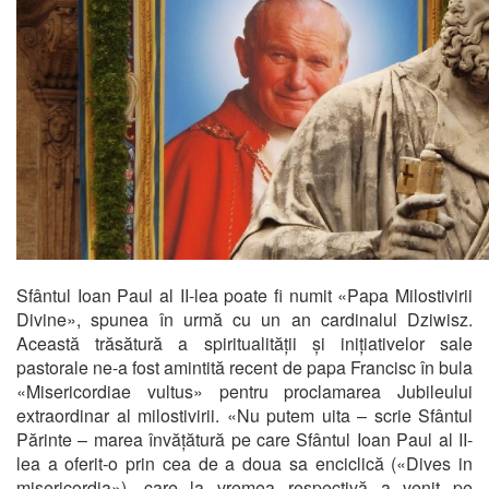
Sfântul Ioan Paul al II-lea poate fi numit «Papa Milostivirii
Divine», spunea în urmă cu un an cardinalul Dziwisz.
Această trăsătură a spiritualității și inițiativelor sale
pastorale ne-a fost amintită recent de papa Francisc în bula
«Misericordiae vultus» pentru proclamarea Jubileului
extraordinar al milostivirii. «Nu putem uita – scrie Sfântul
Părinte – marea învățătură pe care Sfântul Ioan Paul al II-
lea a oferit-o prin cea de a doua sa enciclică («Dives in
misericordia»), care la vremea respectivă a venit pe