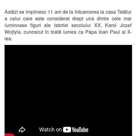
Astăzi se împlinesc 11 ani de la întoarcerea la casa Tatălui
a celui care este considerat drept una dintre cele mai
luminoase figuri ale istoriei secolului XX, Karol Jozef
Wojtyla, cunoscut în toată lumea ca Papa Ioan Paul al II-
lea.