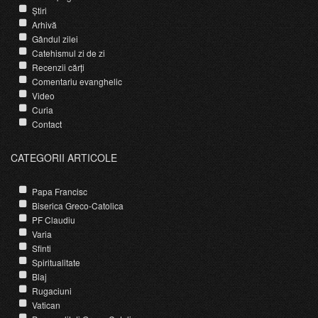
Știri
Arhivă
Gândul zilei
Catehismul zi de zi
Recenzii cărți
Comentariu evanghelic
Video
Curia
Contact
CATEGORII ARTICOLE
Papa Francisc
Biserica Greco-Catolica
PF Claudiu
Varia
Sfinti
Spiritualitate
Blaj
Rugaciuni
Vatican