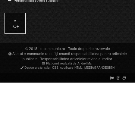
Personalitati Greco-Catolice
TOP
© 2018 -
e-communio.ro
- Toate drepturile rezervate
Site-ul e-communio.ro nu își asumă responsabilitatea pentru articolele
publicate. Responsabilitatea articolelor revine autorilor.
Platformă realizată de Andrei Man
Design grafic
,
stiluri CSS
,
codificare HTML
:
MEDIAGRANDESIGN