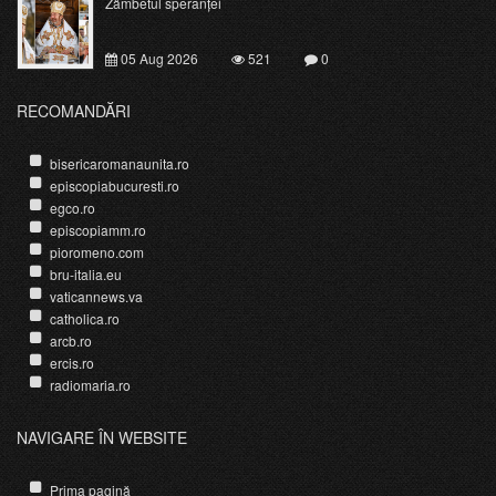
Zâmbetul speranței
05 Aug 2026
521
0
RECOMANDĂRI
bisericaromanaunita.ro
episcopiabucuresti.ro
egco.ro
episcopiamm.ro
pioromeno.com
bru-italia.eu
vaticannews.va
catholica.ro
arcb.ro
ercis.ro
radiomaria.ro
NAVIGARE ÎN WEBSITE
Prima pagină