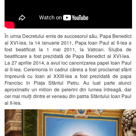
În urma Decretului emis de succesorul său, Papa Benedict
al XVI-lea, la 14 ianuarie 2011, Papa Ioan Paul al II-lea a
fost beatificat la 1 mai 2011, la Vatican. Slujba de
beatificare a fost prezidată de Papa Benedict al XVI-lea.
La 27 aprilie 2014, a avut loc canonizarea papei Ioan Paul
al II-lea. Ceremonia în cadrul căreia a fost proclamat sfânt
împreună cu Ioan al XXIII-lea a fost prezidată de papa
Francisc în Piața Sfântul Petru. Au luat parte atunci
aproximativ un milion de pelerini din lumea întreagă, dar
cei mai mulți dintre ei veneau din patria Sfântului Ioan Paul
al II-lea.