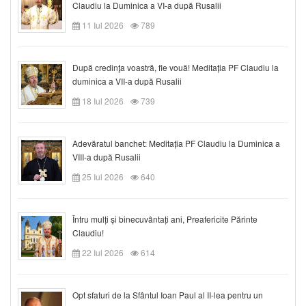
Claudiu la Duminica a VI-a după Rusalii
11 Iul 2026
789
După credinţa voastră, fie vouă! Meditația PF Claudiu la
duminica a VII-a după Rusalii
18 Iul 2026
739
Adevăratul banchet: Meditația PF Claudiu la Duminica a
VIII-a după Rusalii
25 Iul 2026
640
Întru mulți și binecuvântați ani, Preafericite Părinte
Claudiu!
22 Iul 2026
614
Opt sfaturi de la Sfântul Ioan Paul al II-lea pentru un