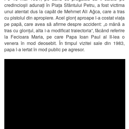
credincioșii adunați în Piața Sfântului Petru, a fost victima
unui atentat dus la capăt de Mehmet Ali Ağca, care a tras
cu pistolul din apropiere. Acel glonț aproape l-a costat viața
pe papă, care avea să afirme despre accident: „o mână a
tras cu glonțul, alta i-a modificat traiectoria”, făcând referire
la Fecioara Maria, pe care Papa Ioan Paul al II-lea o
venera în mod deosebit. În timpul vizitei sale din 1983,
papa l-a iertat în mod public pe agresor.