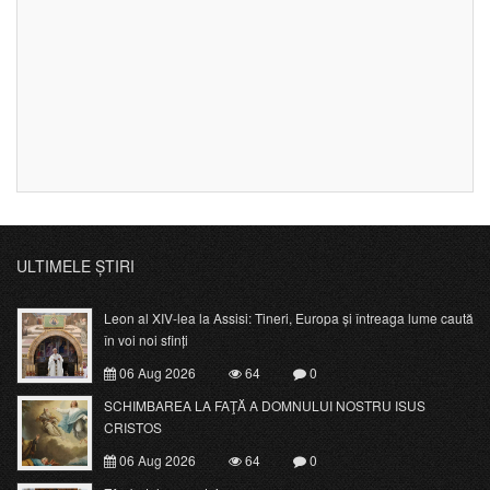
ULTIMELE ȘTIRI
Leon al XIV-lea la Assisi: Tineri, Europa și întreaga lume caută
în voi noi sfinți
06 Aug 2026
64
0
SCHIMBAREA LA FAŢĂ A DOMNULUI NOSTRU ISUS
CRISTOS
06 Aug 2026
64
0