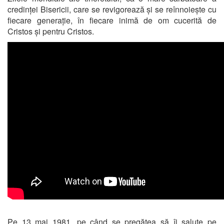
credinței Bisericii, care se revigorează și se reînnoiește cu
fiecare generație, în fiecare inimă de om cucerită de
Cristos și pentru Cristos.
Pe 13 mai 1981, pe când se pregătea să îi salute pe