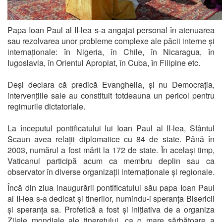
Papa Ioan Paul al II-lea s-a angajat personal în atenuarea
sau rezolvarea unor probleme complexe ale păcii interne și
internaționale: în Nigeria, în Chile, în Nicaragua, în
Iugoslavia, în Orientul Apropiat, în Cuba, în Filipine etc.
Deși declara că predică Evanghelia, și nu Democrația,
intervențiile sale au constituit totdeauna un pericol pentru
regimurile dictatoriale.
La începutul pontificatului lui Ioan Paul al II-lea, Sfântul
Scaun avea relații diplomatice cu 84 de state. Până în
2003, numărul a fost mărit la 172 de state. În același timp,
Vaticanul participă acum ca membru deplin sau ca
observator în diverse organizații internaționale și regionale.
Încă din ziua inaugurării pontificatului său papa Ioan Paul
al II-lea s-a dedicat și tinerilor, numindu-i speranța Bisericii
și speranța sa. Profetică a fost și inițiativa de a organiza
Zilele mondiale ale tineretului, ca o mare sărbătoare a