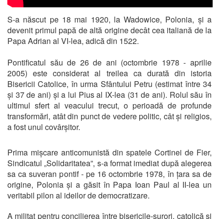
S-a născut pe 18 mai 1920, la Wadowice, Polonia, și a
devenit primul papă de altă origine decât cea italiană de la
Papa Adrian al VI-lea, adică din 1522.
Pontificatul său de 26 de ani (octombrie 1978 - aprilie
2005) este considerat al treilea ca durată din istoria
Bisericii Catolice, în urma Sfântului Petru (estimat între 34
și 37 de ani) și a lui Pius al IX-lea (31 de ani). Rolul său în
ultimul sfert al veacului trecut, o perioadă de profunde
transformări, atât din punct de vedere politic, cât și religios,
a fost unul covârșitor.
Prima mișcare anticomunistă din spatele Cortinei de Fier,
Sindicatul „Solidaritatea”, s-a format imediat după alegerea
sa ca suveran pontif - pe 16 octombrie 1978, în țara sa de
origine, Polonia și a găsit în Papa Ioan Paul al II-lea un
veritabil pilon al ideilor de democratizare.
A militat pentru concilierea între bisericile-surori, catolică și