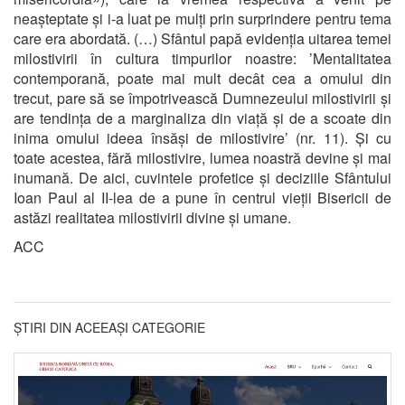
neașteptate și i-a luat pe mulți prin surprindere pentru tema
care era abordată. (…) Sfântul papă evidenția uitarea temei
milostivirii în cultura timpurilor noastre: ’Mentalitatea
contemporană, poate mai mult decât cea a omului din
trecut, pare să se împotrivească Dumnezeului milostivirii și
are tendința de a marginaliza din viață și de a scoate din
inima omului ideea însăși de milostivire’ (nr. 11). Și cu
toate acestea, fără milostivire, lumea noastră devine și mai
inumană. De aici, cuvintele profetice și deciziile Sfântului
Ioan Paul al II-lea de a pune în centrul vieții Bisericii de
astăzi realitatea milostivirii divine și umane.
ACC
ȘTIRI DIN ACEEAȘI CATEGORIE