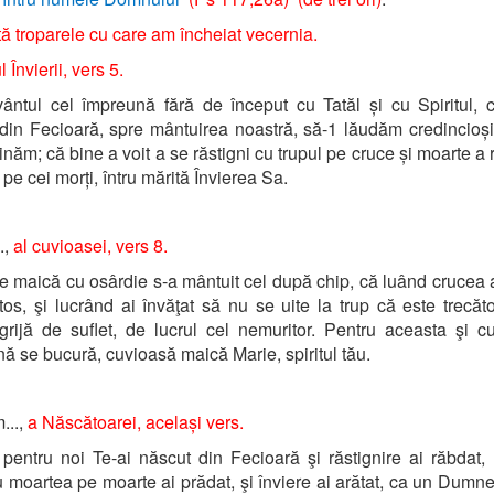
ă troparele cu care am încheiat vecernia.
 Învierii, vers 5.
ntul cel împreună fără de început cu Tatăl și cu Spiritul, 
din Fecioară, spre mântuirea noastră, să-1 lăudăm credincioșii
inăm; că bine a voit a se răstigni cu trupul pe cruce și moarte a 
 pe cei morți, întru mărită Învierea Sa.
.,
al cuvioasei, vers 8.
ine maică cu osârdie s-a mântuit cel după chip, că luând crucea 
stos, şi lucrând ai învăţat să nu se uite la trup că este trecăto
grijă de suflet, de lucrul cel nemuritor. Pentru aceasta şi cu
ă se bucură, cuvioasă maică Marie, spiritul tău.
...,
a Născătoarei, același vers.
pentru noi Te-ai născut din Fecioară şi răstignire ai răbdat,
 moartea pe moarte ai prădat, şi înviere ai arătat, ca un Dumn