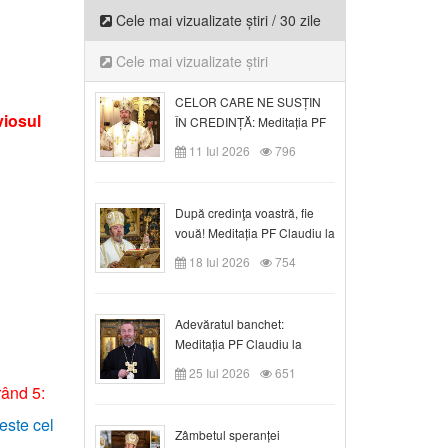
Cele mai vizualizate știri / 30 zile
Cele mai vizualizate știri
CELOR CARE NE SUSȚIN
viosul
ÎN CREDINȚĂ: Meditația PF
Claudiu la Duminica a VI-a
11 Iul 2026
796
după Rusalii
După credinţa voastră, fie
vouă! Meditația PF Claudiu la
duminica a VII-a după Rusalii
18 Iul 2026
754
Adevăratul banchet:
Meditația PF Claudiu la
Duminica a VIII-a după
25 Iul 2026
651
Rusalii
rând 5:
este cel
Zâmbetul speranței