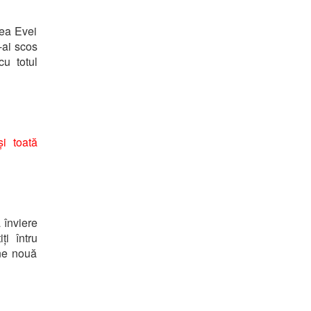
rea Evei
-ai scos
u totul
și toată
 înviere
ți întru
ne nouă