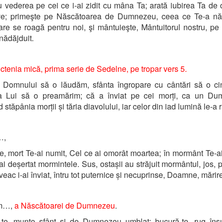
u vederea pe cei ce i-ai zidit cu mâna Ta; arată iubirea Ta de
ive; primeşte pe Născătoarea de Dumnezeu, ceea ce Te-a nă
are se roagă pentru noi, şi mântuieşte, Mântuitorul nostru, pe
nădăjduit.
ctenia mică,
prima serie de Sedelne, pe tropar vers 5.
 Domnului să o lăudăm, sfânta îngropare cu cântări să o cin
ea Lui să o preamărim; că a înviat pe cei morți, ca un Du
stăpânia morții și tăria diavolului, iar celor din iad lumină le-a r
…,
 mort Te-ai numit, Cel ce ai omorât moartea; în mormânt Te-a
ai deșertat mormintele. Sus, ostașii au străjuit mormântul, jos, p
veac i-ai înviat, întru tot puternice și necuprinse, Doamne, mărir
um…,
a Născătoarei de Dumnezeu
.
te, munte sfânt și de Dumnezeu umblat; bucură-te, rug însuf