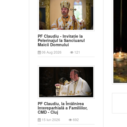
PF Claudiu - Invitație la
Pelerinajul la Sanctuarul
Maicii Domnului
06 Aug 2026
121
PF Claudiu, la Întâlnirea
Intereparhială a Familiilor,
CMD - Cluj
15 Iun 2026
692