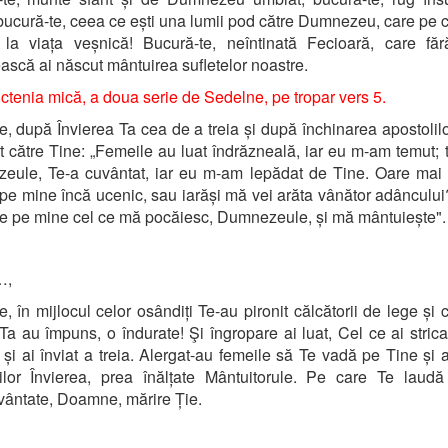
bucură-te, ceea ce ești una lumii pod către Dumnezeu, care pe c
i la viața veșnică! Bucură-te, neîntinată Fecioară, care făr
ască ai născut mântuirea sufletelor noastre.
ctenia mică,
a doua serie de Sedelne, pe tropar vers 5.
 după Învierea Ta cea de a treia și după închinarea apostolilo
at către Tine: „Femeile au luat îndrăzneală, iar eu m-am temut; t
eule, Te-a cuvântat, iar eu m-am lepădat de Tine. Oare mai
pe mine încă ucenic, sau iarăși mă vei arăta vânător adânculu
e pe mine cel ce mă pocăiesc, Dumnezeule, și mă mântuiește".
…,
 în mijlocul celor osândiți Te-au pironit călcătorii de lege și c
Ta au împuns, o îndurate! Şi îngropare ai luat, Cel ce ai stricat
, și ai înviat a treia. Alergat-au femeile să Te vadă pe Tine și a
ilor Învierea, prea înălțate Mântuitorule. Pe care Te laudă 
ântate, Doamne, mărire Ție.