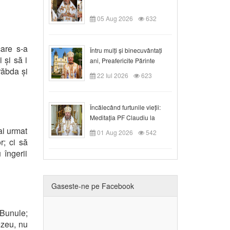
05 Aug 2026
632
care s-a
Întru mulți și binecuvântați
 și să i
ani, Preafericite Părinte
răbda și
Claudiu!
22 Iul 2026
623
Încălecând furtunile vieții:
Meditația PF Claudiu la
Duminica a IX-a după Rusalii
ai urmat
01 Aug 2026
542
r; ci să
 îngerii
Gaseste-ne pe Facebook
 Bunule;
ezeu, nu