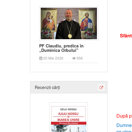
Sfânt
PF Claudiu, predica în
„Duminica Orbului”
20 Mai 2026
956
Recenzii cărți
După pa
Dumneze
ce vine