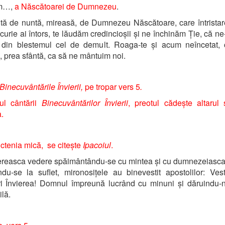
um…,
a Născătoarei de Dumnezeu
.
ită de nuntă, mireasă, de Dumnezeu Născătoare, care întrista
ucurie ai întors, te lăudăm credincioșii și ne închinăm Ție, că ne
 din blestemul cel de demult. Roaga-te și acum neîncetat, c
, prea sfântă, ca să ne mântuim noi.
Binecuvântările Învierii,
pe tropar vers 5
.
ul cântării
Binecuvântărilor Învierii
, preotul cădește altarul 
.
tenia mică, se citește
Ipacoiul
.
reasca vedere spăimântându-se cu mintea și cu dumnezeiasca
du-se la suflet, mironosițele au binevestit apostolilor: Vesti
i Învierea! Domnul împreună lucrând cu minuni și dăruindu-
lă.