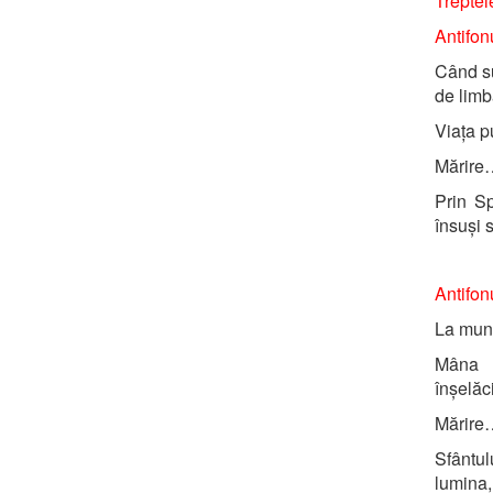
Treptele
Antifonu
Când su
de limb
Viața p
Mărire
Prin Sp
însuși s
Antifonu
La munț
Mâna T
înșelă
Mărire
Sfântul
lumina,