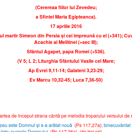
(Cerereaa fiilor lui Zevedeu;
a Sfintei Maria Egipteanca).
17 aprilie 2016
ul martir Simeon din Persia și cei împreună cu el (+341); Cu
Acachie al Melitinei (+sec III);
Sfântul Agapet, papa Romei (+536).
(V 5; L 2; Liturghia Sfântului Vasile cel Mare;
Ap Evrei 9,11-14; Galateni 3,23-29;
Ev Marcu 10,32-45; Luca 7,36-50)
rtea de început strana cântă pe melodia troparului versului de 
u este Domnul și s-a arătat nouă
(Ps 117,27a)
; binecuvântat 
 întru numele Domnului
(Ps 117,26a) (de trei ori)
.