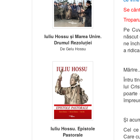
Se cânt
Troparul
Pe Cuvâ
născut 
Iuliu Hossu și Marea Unire.
Drumul Rezoluției
ne înch
De Gelu Hossu
a ridica
Mărire..
Întru t
lui Cri
poarte 
împreun
Și acum
Iuliu Hossu. Epistole
Cel ce 
Pastorale
Care cu