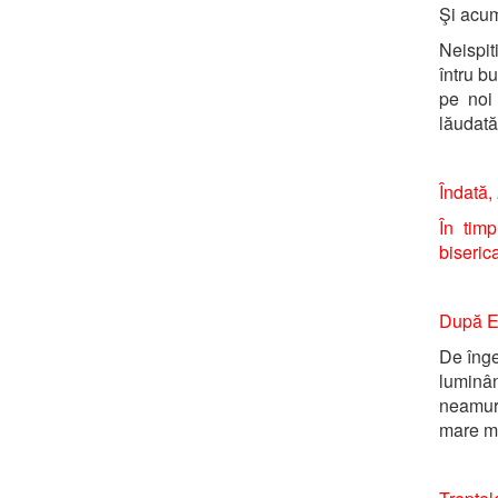
Şi ac
Neispit
întru b
pe noi
lăudată
Îndată,
În timp
biserica
După Ec
De înge
luminân
neamur
mare mi