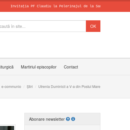
tația PF Claudiu la Pelerinajul de la Sanctuarul Arhiepiscopal M
Papa, în dialo
Leon al XIV-le
SCHIMBAREA LA 
iturgică
Martiriul episcopilor
Contact
e-communio
Știri
Utrenia Duminicii a V-a din Postul Mare
Abonare newsletter