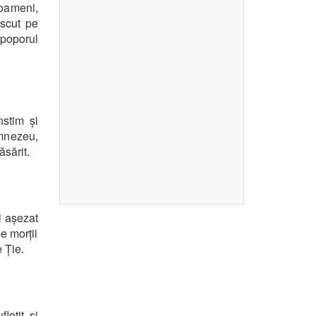
 oameni,
scut pe
 poporul
stim și
mnezeu,
ăsărit.
i așezat
e morții
e Ție.
lețit și