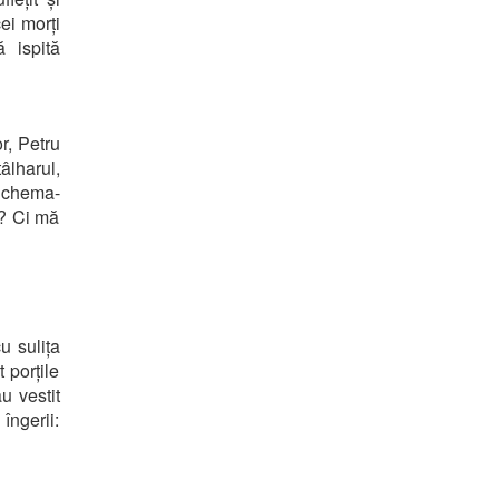
ei morți
ă ispită
r, Petru
âlharul,
 chema-
i? Ci mă
u sulița
 porțile
u vestit
îngerii: