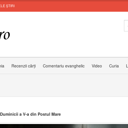
LE ȘTIRI
Invi
nia
Recenzii cărți
Comentariu evanghelic
Video
Curia
L
 Duminicii a V-a din Postul Mare