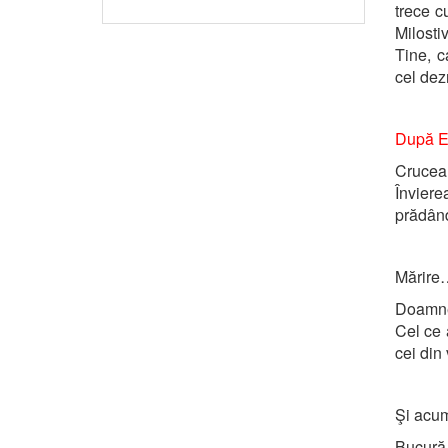
trece c
Milost
Tine, c
cel dez
După E
Crucea
Învier
prădând 
Mărire
Doamne,
Cel ce 
cei din 
Şi ac
Bucură-