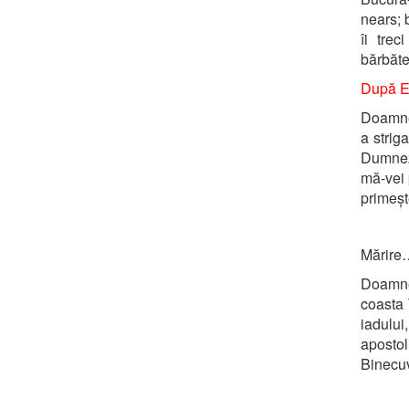
nears; 
îi trec
bărbăte
După E
Doamne,
a strig
Dumnez
mă-vei 
primeșt
Mărire
Doamne,
coasta 
iadului
apostol
Binecuv