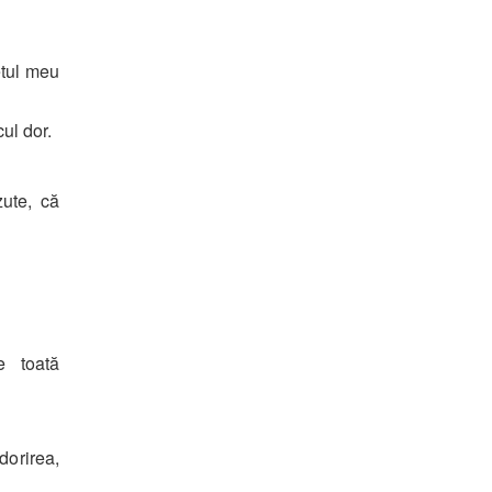
etul meu
ul dor.
zute, că
e toată
dorirea,