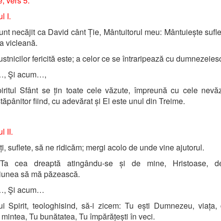
, vers 5.
l I.
nt necăjit ca David cânt Ție, Mântuitorul meu: Mântuiește sufl
a vicleană.
ustnicilor fericită este; a celor ce se întraripează cu dumnezeiesc
…, Şi acum…,
iritul Sfânt se țin toate cele văzute, împreună cu cele nevă
tăpânitor fiind, cu adevărat și El este unul din Treime.
l II.
i, suflete, să ne ridicăm; mergi acolo de unde vine ajutorul.
a cea dreaptă atingându-se și de mine, Hristoase, d
ciunea să mă păzească.
…, Şi acum…
ui Spirit, teologhisind, să-i zicem: Tu ești Dumnezeu, viața, 
 mintea, Tu bunătatea, Tu împărățești în veci.