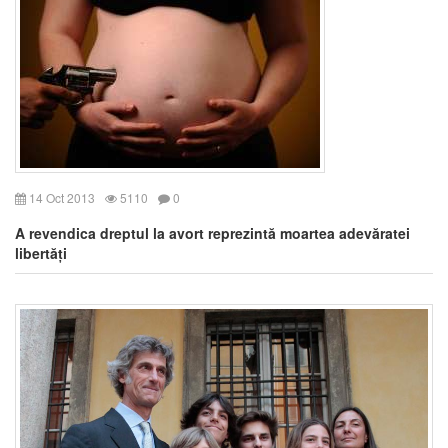
14 Oct 2013
5110
0
A revendica dreptul la avort reprezintă moartea adevăratei
libertăți