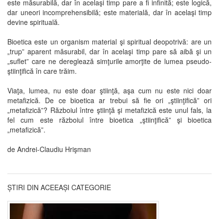
este măsurabilă, dar în acelaşi timp pare a fi infinită; este logică,
dar uneori incomprehensibilă; este materială, dar în acelaşi timp
devine spirituală.
Bioetica este un organism material şi spiritual deopotrivă: are un
„trup” aparent măsurabil, dar în acelaşi timp pare să aibă şi un
„suflet” care ne dereglează simţurile amorţite de lumea pseudo-
ştiinţifică în care trăim.
Viaţa, lumea, nu este doar ştiinţă, aşa cum nu este nici doar
metafizică. De ce bioetica ar trebui să fie ori „ştiinţifică” ori
„metafizică”? Războiul între ştiinţă şi metafizică este unul fals, la
fel cum este războiul între bioetica „ştiinţifică” şi bioetica
„metafizică”.
de Andrei-Claudiu Hrişman
ȘTIRI DIN ACEEAȘI CATEGORIE