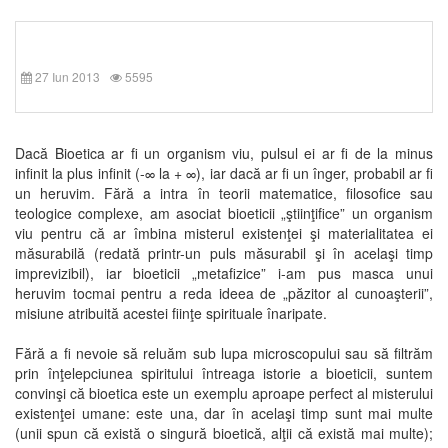
27 Iun 2013
5595
Dacă Bioetica ar fi un organism viu, pulsul ei ar fi de la minus
infinit la plus infinit (-∞ la + ∞), iar dacă ar fi un înger, probabil ar fi
un heruvim. Fără a intra în teorii matematice, filosofice sau
teologice complexe, am asociat bioeticii „ştiinţifice” un organism
viu pentru că ar îmbina misterul existenţei şi materialitatea ei
măsurabilă (redată printr-un puls măsurabil şi în acelaşi timp
imprevizibil), iar bioeticii „metafizice” i-am pus masca unui
heruvim tocmai pentru a reda ideea de „păzitor al cunoaşterii”,
misiune atribuită acestei fiinţe spirituale înaripate.
Fără a fi nevoie să reluăm sub lupa microscopului sau să filtrăm
prin înţelepciunea spiritului întreaga istorie a bioeticii, suntem
convinşi că bioetica este un exemplu aproape perfect al misterului
existenţei umane: este una, dar în acelaşi timp sunt mai multe
(unii spun că există o singură bioetică, alţii că există mai multe);