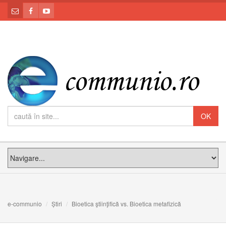
e-communio
Știri
Bioetica ştiinţifică vs. Bioetica metafizică