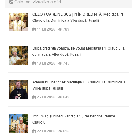
Cele mai vizualizate știri
CELOR CARE NE SUSȚIN ÎN CREDINȚĂ: Meditația PF
Claudiu la Duminica a VI-a după Rusalii
11 Iul 2026
789
După credinţa voastră, fie vouă! Meditația PF Claudiu la
duminica a VII-a după Rusalii
18 Iul 2026
745
Adevăratul banchet: Meditația PF Claudiu la Duminica a
VIII-a după Rusalii
25 Iul 2026
642
Întru mulți și binecuvântați ani, Preafericite Părinte
Claudiu!
22 Iul 2026
615