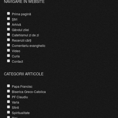
NAVIGARE ÎN WEBSITE
Prima pagină
Știri
Arhivă
Gândul zilei
Catehismul zi de zi
Recenzii cărți
Comentariu evanghelic
Video
Curia
Contact
CATEGORII ARTICOLE
Papa Francisc
Biserica Greco-Catolica
PF Claudiu
Varia
Sfinti
Spiritualitate
Blaj