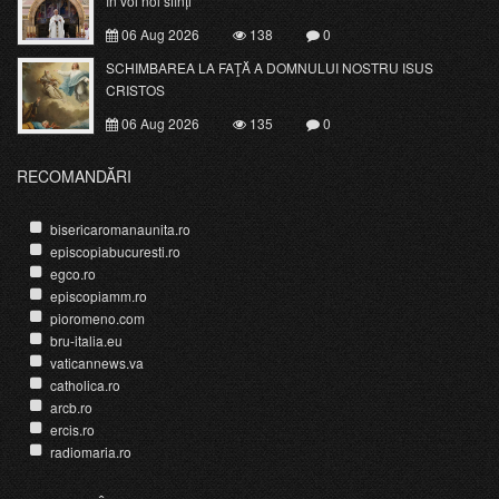
în voi noi sfinți
06 Aug 2026
138
0
SCHIMBAREA LA FAŢĂ A DOMNULUI NOSTRU ISUS
CRISTOS
06 Aug 2026
135
0
RECOMANDĂRI
bisericaromanaunita.ro
episcopiabucuresti.ro
egco.ro
episcopiamm.ro
pioromeno.com
bru-italia.eu
vaticannews.va
catholica.ro
arcb.ro
ercis.ro
radiomaria.ro