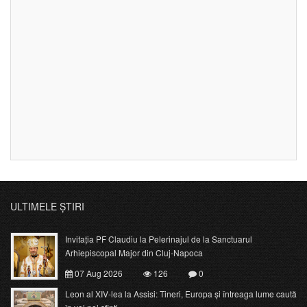
ULTIMELE ȘTIRI
Invitația PF Claudiu la Pelerinajul de la Sanctuarul
Arhiepiscopal Major din Cluj-Napoca
07 Aug 2026
126
0
Leon al XIV-lea la Assisi: Tineri, Europa și întreaga lume caută