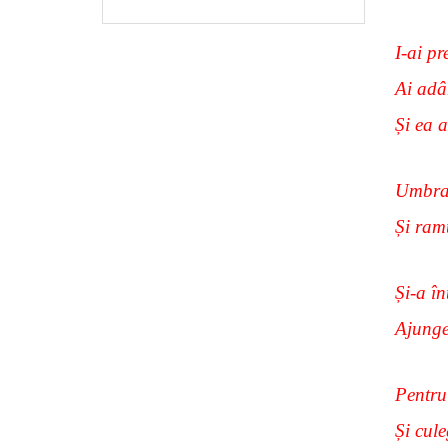
I-ai pr
Ai adân
Și ea 
Umbra 
Și ramu
Și-a în
Ajunge
Pentru 
Și cule