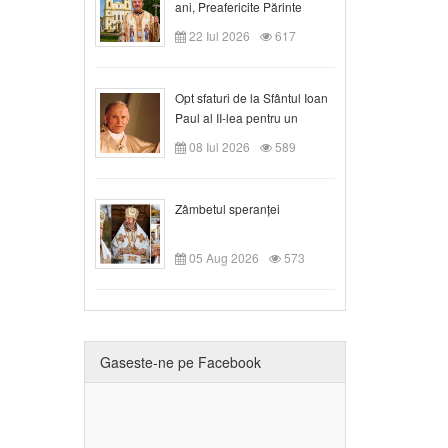
ani, Preafericite Părinte
Claudiu!
22 Iul 2026
617
Opt sfaturi de la Sfântul Ioan
Paul al II-lea pentru un
creștin
08 Iul 2026
589
Zâmbetul speranței
05 Aug 2026
573
Gaseste-ne pe Facebook