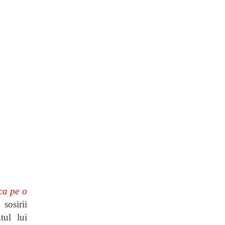
 ca pe o
sosirii
tul lui