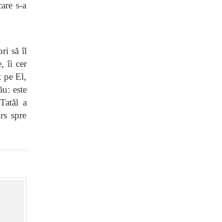
are s-a
ri să îl
, îi cer
t pe El,
ău: este
Tatăl a
rs spre