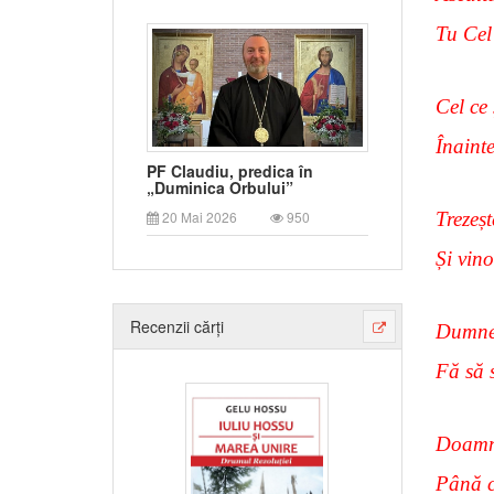
Tu Cel 
Cel ce 
Înaint
PF Claudiu, predica în
„Duminica Orbului”
Trezeșt
20 Mai 2026
950
Și vino
Recenzii cărți
Dumnez
Fă să 
Doamne
Până c