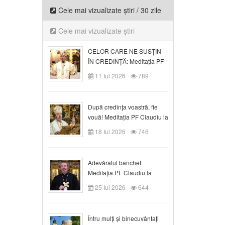
Cele mai vizualizate știri / 30 zile
Cele mai vizualizate știri
CELOR CARE NE SUSȚIN
ÎN CREDINȚĂ: Meditația PF
Claudiu la Duminica a VI-a
11 Iul 2026
789
după Rusalii
După credinţa voastră, fie
vouă! Meditația PF Claudiu la
duminica a VII-a după Rusalii
18 Iul 2026
746
Adevăratul banchet:
Meditația PF Claudiu la
Duminica a VIII-a după
25 Iul 2026
644
Rusalii
Întru mulți și binecuvântați