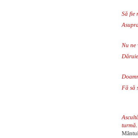
Să fie
Asupra 
Nu ne 
Dăruie
Doamne
Fă să 
Ascultă
turmă.
Mântui