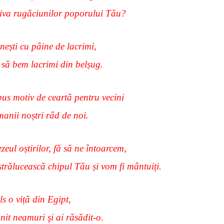
iva rugăciunilor poporului Tău?
nești cu pâine de lacrimi,
 să bem lacrimi din belșug.
pus motiv de ceartă pentru vecini
manii noștri râd de noi.
eul oștirilor, fă să ne întoarcem,
strălucească chipul Tău și vom fi mântuiți.
s o viță din Egipt,
nit neamuri şi ai răsădit-o.