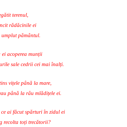
egătit terenul,
cit rădăcinile ei
a umplut pământul.
ei acoperea munții
rile sale cedrii cei mai înalți.
tins vițele până la mare,
au până la râu mlădițele ei.
ce ai făcut spărturi în zidul ei
g recolta toți trecătorii?