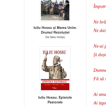
Împotr
Ne hră
Iuliu Hossu și Marea Unire.
Ne dai
Drumul Rezoluției
De Gelu Hossu
Ne-ai 
Și duș
Dumnez
Fă să 
Ai smul
Iuliu Hossu. Epistole
Pastorale
Ai izgo