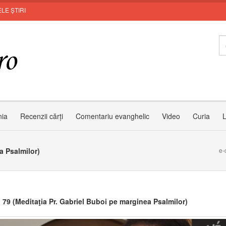
LE ȘTIRI
Invi
nia
Recenzii cărți
Comentariu evanghelic
Video
Curia
L
a Psalmilor)
e-
 79 (Meditaţia Pr. Gabriel Buboi pe marginea Psalmilor)