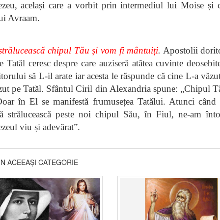
eu, același care a vorbit prin intermediul lui Moise și c
lui Avraam.
strălucească chipul Tău și vom fi mântuiți
.
Apostolii dorito
 Tatăl ceresc despre care auziseră atâtea cuvinte deosebite
orului să L-il arate iar acesta le răspunde că cine L-a văzu
ut pe Tatăl. Sfântul Ciril din Alexandria spune: „Chipul T
Doar în El se manifestă frumusețea Tatălui. Atunci când 
să strălucească peste noi chipul Său, în Fiul, ne-am înto
eul viu și adevărat”.
DIN ACEEAȘI CATEGORIE