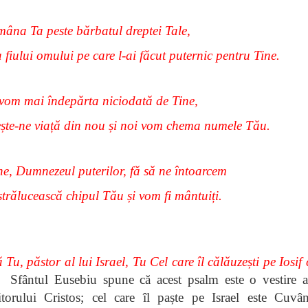
 mâna Ta peste bărbatul dreptei Tale,
fiului omului pe care l-ai făcut puternic pentru Tine.
vom mai îndepărta niciodată de Tine,
ște-ne viață din nou și noi vom chema numele Tău.
, Dumnezeul puterilor, fă să ne întoarcem
strălucească chipul Tău și vom fi mântuiți.
 Tu, păstor al lui Israel, Tu Cel care îl călăuzești pe Iosif
Sfântul Eusebiu spune că acest psalm este o vestire a 
torului Cristos; cel care îl paște pe Israel este Cuvân