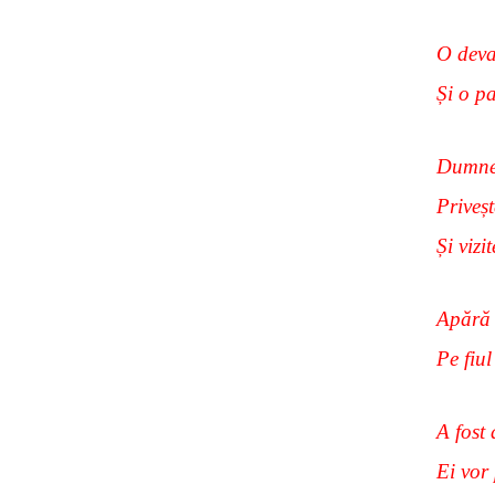
O deva
Și o p
Dumneze
Priveșt
Și vizi
Apără 
Pe fiul
A fost 
Ei vor