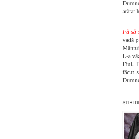
Dumnez
arătat 
Fă să 
vadă pe
Mântuit
L-a văz
Fiul. 
făcut 
Dumnez
ȘTIRI 