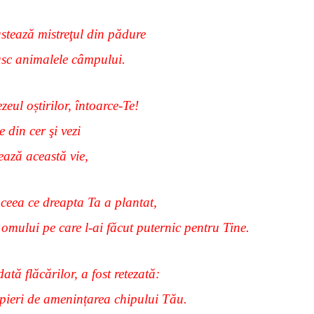
stează mistreţul din pădure
asc animalele câmpului.
ul oștirilor, întoarce-Te!
e din cer şi vezi
tează această vie,
ceea ce dreapta Ta a plantat,
 omului pe care l-ai făcut puternic pentru Tine.
dată flăcărilor, a fost retezată:
 pieri de amenințarea chipului Tău.