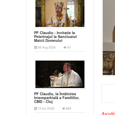
PF Claudiu - Invitație la
Pelerinajul la Sanctuarul
Maicii Domnului
06 Aug 2026
91
PF Claudiu, la Întâlnirea
Intereparhială a Familiilor,
CMD - Cluj
15 Iun 2026
685
Ascultă