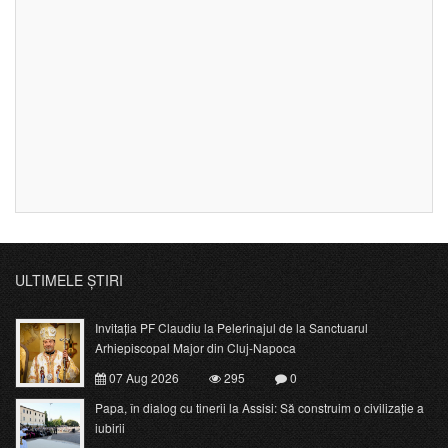
ULTIMELE ȘTIRI
Invitația PF Claudiu la Pelerinajul de la Sanctuarul
Arhiepiscopal Major din Cluj-Napoca
07 Aug 2026
295
0
Papa, în dialog cu tinerii la Assisi: Să construim o civilizație a
iubirii