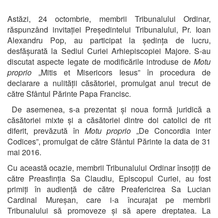
Astăzi, 24 octombrie, membrii Tribunalului Ordinar,
răspunzând invitației Președintelui Tribunalului, Pr. Ioan
Alexandru Pop, au participat la ședința de lucru,
desfășurată la Sediul Curiei Arhiepiscopiei Majore. S-au
discutat aspecte legate de modificările introduse de
Motu
proprio
„Mitis et Misericors Iesus” în procedura de
declarare a nulității căsătoriei, promulgat anul trecut de
către Sfântul Părinte Papa Francisc.
De asemenea, s-a prezentat și noua formă juridică a
căsătoriei mixte și a căsătoriei dintre doi catolici de rit
diferit, prevăzută în
Motu proprio
„De Concordia inter
Codices”, promulgat de către Sfântul Părinte la data de 31
mai 2016.
Cu această ocazie, membrii Tribunalului Ordinar însoțiți de
către Preasfinția Sa Claudiu, Episcopul Curiei, au fost
primiți în audiență de către Preafericirea Sa Lucian
Cardinal Mureșan, care i-a încurajat pe membrii
Tribunalului să promoveze și să apere dreptatea. La