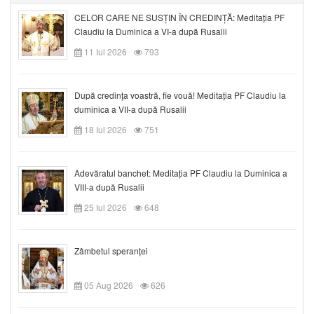
CELOR CARE NE SUSȚIN ÎN CREDINȚĂ: Meditația PF
Claudiu la Duminica a VI-a după Rusalii
11 Iul 2026
793
După credinţa voastră, fie vouă! Meditația PF Claudiu la
duminica a VII-a după Rusalii
18 Iul 2026
751
Adevăratul banchet: Meditația PF Claudiu la Duminica a
VIII-a după Rusalii
25 Iul 2026
648
Zâmbetul speranței
05 Aug 2026
626