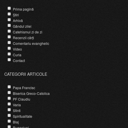
Prima pagină
Știri
Arhivă
Gândul zilei
Catehismul zi de zi
Recenzii cărți
Comentariu evanghelic
Video
Curia
Contact
CATEGORII ARTICOLE
Papa Francisc
Biserica Greco-Catolica
PF Claudiu
Varia
Sfinti
Spiritualitate
Blaj
Rugaciuni