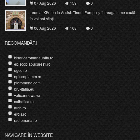
07 Aug 2026
159
0
Leon al XIV-lea la Assisi: Tineri, Europa și întreaga lume caută
în voi noi sfinți
06 Aug 2026
168
0
RECOMANDĂRI
bisericaromanaunita.ro
episcopiabucuresti.ro
egco.ro
episcopiamm.ro
pioromeno.com
bru-italia.eu
vaticannews.va
catholica.ro
arcb.ro
ercis.ro
radiomaria.ro
NAVIGARE ÎN WEBSITE