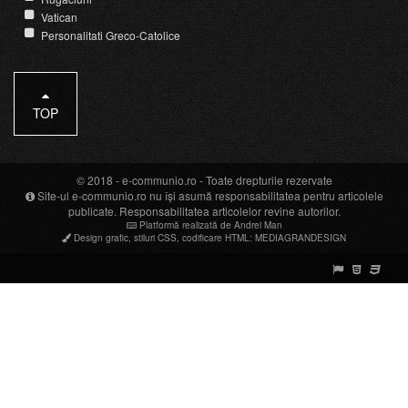
Vatican
Personalitati Greco-Catolice
TOP
© 2018 -
e-communio.ro
- Toate drepturile rezervate
Site-ul e-communio.ro nu își asumă responsabilitatea pentru articolele
publicate. Responsabilitatea articolelor revine autorilor.
Platformă realizată de Andrei Man
Design grafic
,
stiluri CSS
,
codificare HTML
:
MEDIAGRANDESIGN