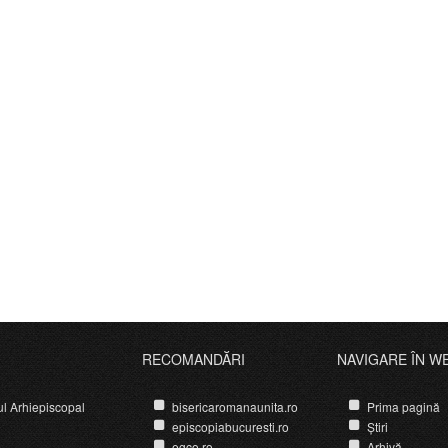
RECOMANDĂRI
NAVIGARE ÎN W
ul Arhiepiscopal
bisericaromanaunita.ro
Prima pagină
episcopiabucuresti.ro
Știri
egco.ro
Arhivă