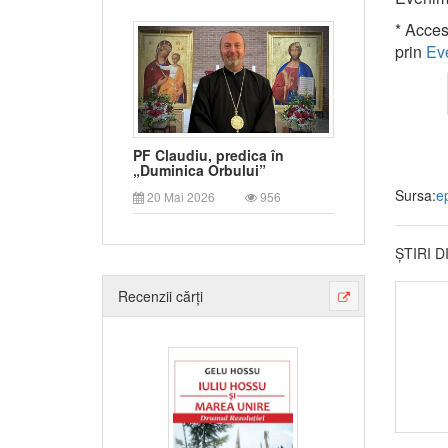
* Acces
prin
Ev
PF Claudiu, predica în
„Duminica Orbului”
Sursa:
e
20 Mai 2026
956
ȘTIRI 
Recenzii cărți