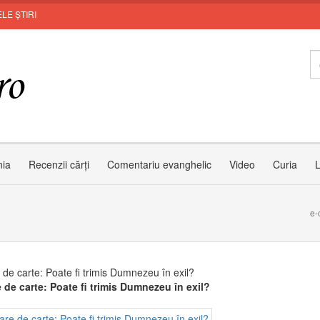
LE ȘTIRI
nia
Recenzii cărți
Comentariu evanghelic
Video
Curia
L
?
e-
 de carte: Poate fi trimis Dumnezeu în exil?