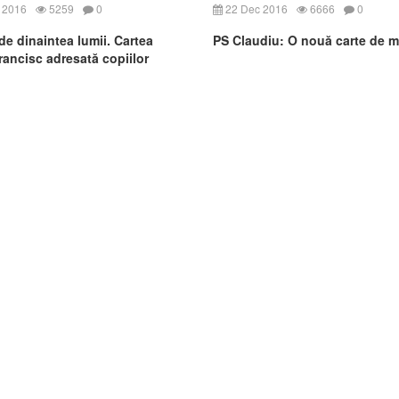
 2016
5259
0
22 Dec 2016
6666
0
de dinaintea lumii. Cartea
PS Claudiu: O nouă carte de me
rancisc adresată copiilor