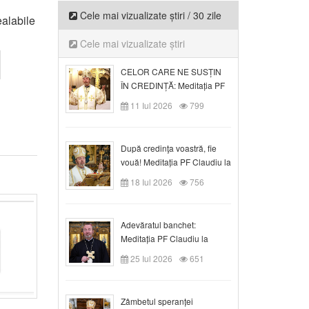
Cele mai vizualizate știri / 30 zile
ealabile
Cele mai vizualizate știri
CELOR CARE NE SUSȚIN
ÎN CREDINȚĂ: Meditația PF
Claudiu la Duminica a VI-a
11 Iul 2026
799
după Rusalii
După credinţa voastră, fie
vouă! Meditația PF Claudiu la
duminica a VII-a după Rusalii
18 Iul 2026
756
Adevăratul banchet:
Meditația PF Claudiu la
Duminica a VIII-a după
25 Iul 2026
651
Rusalii
Zâmbetul speranței