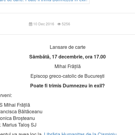
10 Dec 2016
5256
Lansare de carte
Sâmbătă, 17 decembrie, ora 17.00
Mihai Frățilă
Episcop greco-catolic de București
Poate fi trimis Dumnezeu în exil?
rveni:
S Mihai Frățilă
rancisca Băltăceanu
onica Broșteanu
r. Marius Taloș SJ
entul va avea loc la
Librăria Humanitas de la Cișmigiu