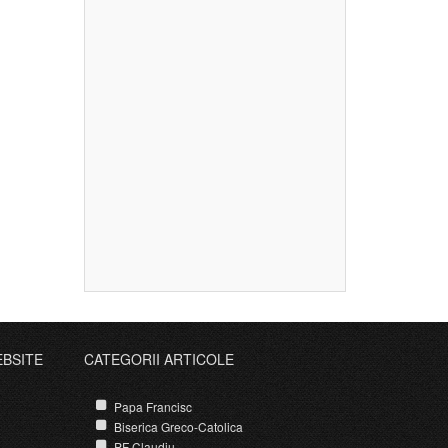
EBSITE
CATEGORII ARTICOLE
Papa Francisc
Biserica Greco-Catolica
PF Claudiu