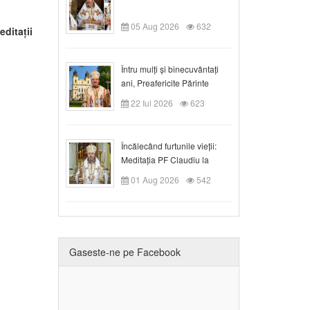
05 Aug 2026
632
ditații
Întru mulți și binecuvântați
ani, Preafericite Părinte
Claudiu!
22 Iul 2026
623
Încălecând furtunile vieții:
Meditația PF Claudiu la
Duminica a IX-a după Rusalii
01 Aug 2026
542
Gaseste-ne pe Facebook