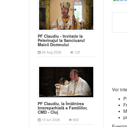
PF Claudiu - Invitație la
Pelerinajul la Sanctuarul
Maicii Domnului
06 Aug 2026
125
Vor inte
P
PF Claudiu, la Întâlnirea
F
Intereparhială a Familiilor,
M
CMD - Cluj
p
15 Iun 2026
692
Evenim