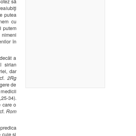
Botez să
reaiubiţi
ne putea
unem cu
oi putem
n nimeni
nilor în
 decât a
 sirian
iei, dar
(cf.
2Rg
rgere de
 medicii
25-34).
e care o
cf.
Rom
 predica
 cuie şi