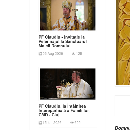
PF Claudiu - Invitație la
Pelerinajul la Sanctuarul
Maicii Domnului
06 Aug 2026
125
PF Claudiu, la Întâlnirea
Intereparhială a Familiilor,
CMD - Cluj
15 Iun 2026
692
Domnul 