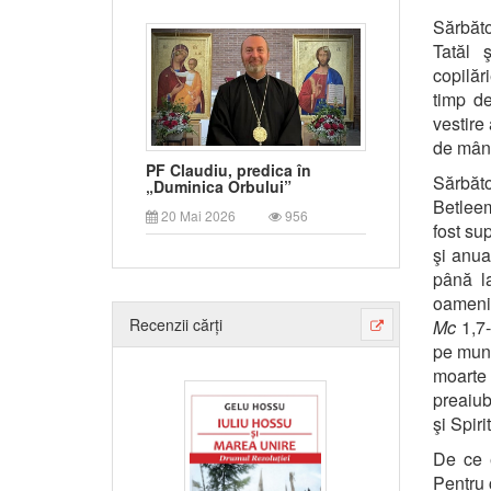
Sărbăto
Tatăl 
copilăr
timp de
vestire
de mânt
PF Claudiu, predica în
Sărbăto
„Duminica Orbului”
Betleem
20 Mai 2026
956
fost sup
şi anua
până la
oamenil
Recenzii cărți
Mc
1,7-
pe munt
moarte 
preaiub
şi Spiri
De ce e
Pentru 