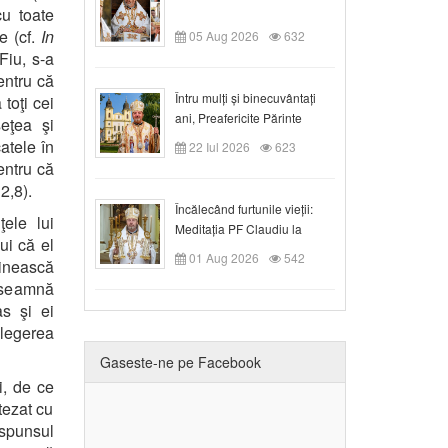
u toate
e (cf.
In
05 Aug 2026
632
Fiu, s-a
entru că
Întru mulți și binecuvântați
 toţi cei
ani, Preafericite Părinte
eţea şi
Claudiu!
atele în
22 Iul 2026
623
entru că
2,8).
Încălecând furtunile vieții:
ele lui
Meditația PF Claudiu la
ui că el
Duminica a IX-a după Rusalii
01 Aug 2026
542
linească
înseamnă
as şi ei
elegerea
Gaseste-ne pe Facebook
i, de ce
tezat cu
ăspunsul