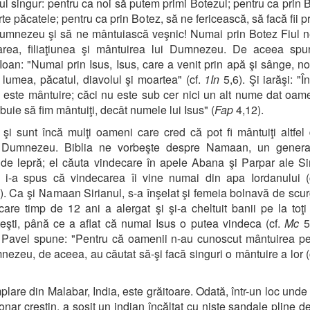
ul singur: pentru ca noi să putem primi Botezul; pentru ca prin 
rte păcatele; pentru ca prin Botez, să ne fericească, să facă fii p
Dumnezeu şi să ne mântuiască veşnic! Numai prin Botez Fiul 
tarea, filiaţiunea şi mântuirea lui Dumnezeu. De aceea sp
 Ioan: "Numai prin Isus, Isus, care a venit prin apă şi sânge, n
 lumea, păcatul, diavolul şi moartea" (cf.
1In
5,6). Şi iarăşi: "Î
u este mântuire; căci nu este sub cer nici un alt nume dat oame
ebuie să fim mântuiţi, decât numele lui Isus" (
Fap
4,12).
 şi sunt încă mulţi oameni care cred că pot fi mântuiţi altfel
it Dumnezeu. Biblia ne vorbeşte despre Namaan, un general
de lepră; el căuta vindecare în apele Abana şi Parpar ale Sir
l i-a spus că vindecarea îi vine numai din apa Iordanului 
). Ca şi Namaan Sirianul, s-a înşelat şi femeia bolnavă de scu
are timp de 12 ani a alergat şi şi-a cheltuit banii pe la toţi
şti, până ce a aflat că numai Isus o putea vindeca (cf.
Mc
5,
 Pavel spune: "Pentru că oamenii n-au cunoscut mântuirea p
ezeu, de aceea, au căutat să-şi facă singuri o mântuire a lor (
plare din Malabar, India, este grăitoare. Odată, într-un loc unde
onar creştin, a sosit un indian încălţat cu nişte sandale pline de