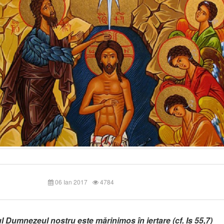
06 Ian 2017
4784
Dumnezeul nostru este mărinimos în iertare (cf. Is 55,7)