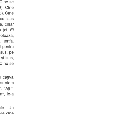
 Cine se
). Cine
5). Cine
cu Isus
ă, chiar
s (cf.
Ef
otează,
 jertfa.
t pentru
Isus, pe
şi Isus,
 Cine se
u câţiva
i suntem
 "Aţi fi
n", le-a
aie. Un
"Pe cine