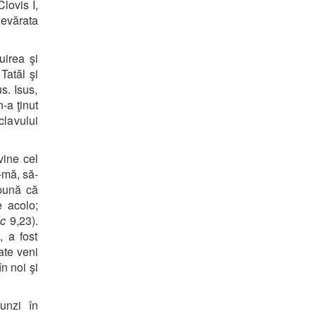
lovis I,
devărata
uirea şi
Tatăl şi
s. Isus,
-a ţinut
clavului
vine cel
-mă, să-
pună că
e acolo;
c
9,23).
 a fost
oate veni
n noi şi
unzi în