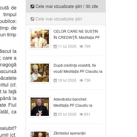
Cele mai vizualizate știri / 30 zile
ăcută de
 timpul
Cele mai vizualizate știri
publice:
 timp de
CELOR CARE NE SUSȚIN
 un timp
ÎN CREDINȚĂ: Meditația PF
Claudiu la Duminica a VI-a
11 Iul 2026
799
după Rusalii
ăscut la
; care a
inagogă
După credinţa voastră, fie
 ascunsă
vouă! Meditația PF Claudiu la
ăcatele
duminica a VII-a după Rusalii
18 Iul 2026
756
itul (cf.
 la faţă
 până la
Adevăratul banchet:
ste Fiul
Meditația PF Claudiu la
atăl, ca
Duminica a VIII-a după
25 Iul 2026
651
Rusalii
eaiubit?
Zâmbetul speranței
mii (cf.