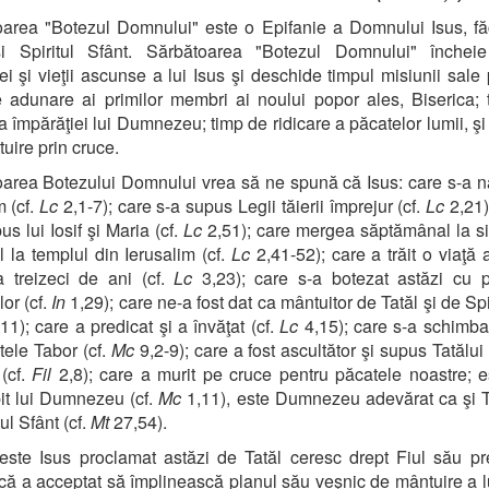
area "Botezul Domnului" este o Epifanie a Domnului Isus, f
şi Spiritul Sfânt. Sărbătoarea "Botezul Domnului" încheie
iei şi vieţii ascunse a lui Isus şi deschide timpul misiunii sale 
 adunare ai primilor membri ai noului popor ales, Biserica;
 a împărăţiei lui Dumnezeu; timp de ridicare a păcatelor lumii, şi
uire prin cruce.
area Botezului Domnului vrea să ne spună că Isus: care s-a n
 (cf.
Lc
2,1-7); care s-a supus Legii tăierii împrejur (cf.
Lc
2,21)
us lui Iosif şi Maria (cf.
Lc
2,51); care mergea săptămânal la s
l la templul din Ierusalim (cf.
Lc
2,41-52); care a trăit o viaţă
 treizeci de ani (cf.
Lc
3,23); care s-a botezat astăzi cu p
or (cf.
In
1,29); care ne-a fost dat ca mântuitor de Tatăl şi de Spir
11); care a predicat şi a învăţat (cf.
Lc
4,15); care s-a schimbat
ele Tabor (cf.
Mc
9,2-9); care a fost ascultător şi supus Tatălui
(cf.
Fil
2,8); care a murit pe cruce pentru păcatele noastre; e
it lui Dumnezeu (cf.
Mc
1,11), este Dumnezeu adevărat ca şi T
tul Sfânt (cf.
Mt
27,54).
ste Isus proclamat astăzi de Tatăl ceresc drept Fiul său pr
că a acceptat să împlinească planul său veşnic de mântuire a lu