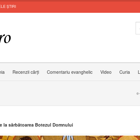
LE ȘTIRI
Invi
nia
Recenzii cărți
Comentariu evanghelic
Video
Curia
L
e
ie la sărbătoarea Botezul Domnului