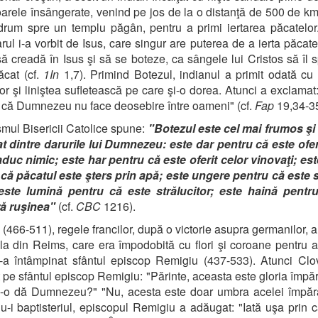
oarele însângerate, venind pe jos de la o distanţă de 500 de km
drum spre un templu păgân, pentru a primi iertarea păcatelor
rul i-a vorbit de Isus, care singur are puterea de a ierta păcatel
 să creadă în Isus şi să se boteze, ca sângele lui Cristos să îl 
ăcat (cf.
1In
1,7). Primind Botezul, indianul a primit odată cu 
or şi liniştea sufletească pe care şi-o dorea. Atunci a exclama
că Dumnezeu nu face deosebire între oameni" (cf.
Fap
19,34-35
mul Bisericii Catolice spune:
"Botezul este cel mai frumos şi
 dintre darurile lui Dumnezeu: este dar pentru că este ofer
duc nimic; este har pentru că este oferit celor vinovaţi; es
că păcatul este şters prin apă; este ungere pentru că este 
 este lumină pentru că este strălucitor; este haină pentr
ă ruşinea"
(cf.
CBC
1216).
 (466-511), regele francilor, după o victorie asupra germanilor, a
la din Reims, care era împodobită cu flori şi coroane pentru a-
-a întâmpinat sfântul episcop Remigiu (437-533). Atunci Clov
t pe sfântul episcop Remigiu: "Părinte, aceasta este gloria împăr
-o dă Dumnezeu?" "Nu, acesta este doar umbra acelei împărăţ
u-i baptisteriul, episcopul Remigiu a adăugat: "Iată uşa prin c