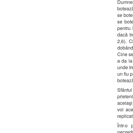
Dumneze
botează
se bote
se bot
pentru 
dacă tr
2,6). C
dobânde
Cine se
a da la
unde tr
un fiu 
botează
Sfântul
prieten
aceiaşi
voi ace
replica
Într-o
necredi