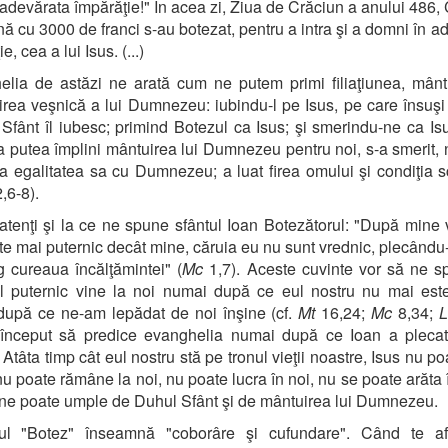
n adevărata împărăţie!" În acea zi, Ziua de Crăciun a anului 486, C
ă cu 3000 de franci s-au botezat, pentru a intra şi a domni în a
e, cea a lui Isus. (...)
lia de astăzi ne arată cum ne putem primi filiaţiunea, mânt
rea veşnică a lui Dumnezeu: iubindu-l pe Isus, pe care însuşi 
l Sfânt îl iubesc; primind Botezul ca Isus; şi smerindu-ne ca Isu
a putea împlini mântuirea lui Dumnezeu pentru noi, s-a smerit, n
la egalitatea sa cu Dumnezeu; a luat firea omului şi condiţia s
,6-8).
atenţi şi la ce ne spune sfântul Ioan Botezătorul: "După mine 
te mai puternic decât mine, căruia eu nu sunt vrednic, plecându
g cureaua încălţămintei" (
Mc
1,7). Aceste cuvinte vor să ne s
l puternic vine la noi numai după ce eul nostru nu mai est
după ce ne-am lepădat de noi înşine (cf.
Mt
16,24;
Mc
8,34;
L
 început să predice evanghelia numai după ce Ioan a plecat,
 Atâta timp cât eul nostru stă pe tronul vieţii noastre, Isus nu p
 nu poate rămâne la noi, nu poate lucra în noi, nu se poate arăta î
 ne poate umple de Duhul Sfânt şi de mântuirea lui Dumnezeu.
ul "Botez" înseamnă "coborâre şi cufundare". Când te af