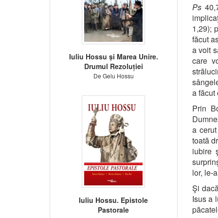
Ps
40,7
implicaţ
1,29); 
făcut a
a voit s
Iuliu Hossu și Marea Unire.
care v
Drumul Rezoluției
străluc
De Gelu Hossu
sângele
a făcut
Prin B
Dumneze
a cerut
toată d
iubire 
surprin
lor, le-
Şi dacă
Isus a 
Iuliu Hossu. Epistole
păcatel
Pastorale