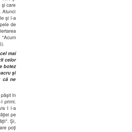
 şi care
. Atunci
e şi l-a
spele de
iertarea
t: "Acum
).
 cel mai
it celor
te botez
sacru şi
u că ne
 păşit în
l primi.
is I l-a
ăţiei pe
ii". Şi,
are poţi