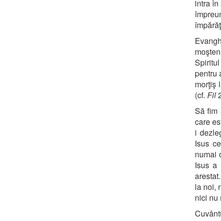
intra î
împreun
împărăţi
Evanghe
moşteni
Spiritu
pentru 
morţiş 
(cf.
Fil
2
Să fim 
care es
i dezle
Isus ce
numai 
Isus a
arestat.
la noi,
nici nu
Cuvânt