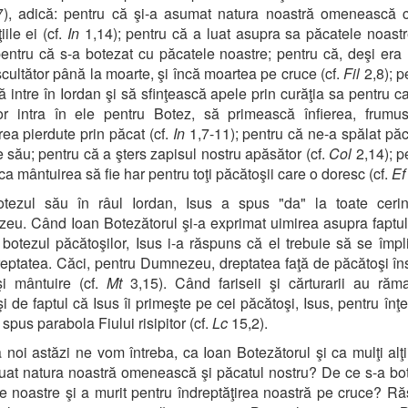
), adică: pentru că şi-a asumat natura noastră omenească c
iile ei (cf.
In
1,14); pentru că a luat asupra sa păcatele noastr
pentru că s-a botezat cu păcatele noastre; pentru că, deşi era 
scultător până la moarte, şi încă moartea pe cruce (cf.
Fil
2,8); p
ă intre în Iordan şi să sfinţească apele prin curăţia sa pentru ca
or intra în ele pentru Botez, să primească înfierea, frumus
irea pierdute prin păcat (cf.
In
1,7-11); pentru că ne-a spălat păc
 său; pentru că a şters zapisul nostru apăsător (cf.
Col
2,14); p
 ca mântuirea să fie har pentru toţi păcătoşii care o doresc (cf.
Ef
otezul său în râul Iordan, Isus a spus "da" la toate cerinţ
u. Când Ioan Botezătorul şi-a exprimat uimirea asupra faptul
 botezul păcătoşilor, Isus i-a răspuns că el trebuie să se împ
reptatea. Căci, pentru Dumnezeu, dreptatea faţă de păcătoşi 
şi mântuire (cf.
Mt
3,15). Când fariseii şi cărturarii au răm
şi de faptul că Isus îi primeşte pe cei păcătoşi, Isus, pentru înţ
a spus parabola Fiului risipitor (cf.
Lc
15,2).
 noi astăzi ne vom întreba, ca Ioan Botezătorul şi ca mulţi alţi
luat natura noastră omenească şi păcatul nostru? De ce s-a bo
e noastre şi a murit pentru îndreptăţirea noastră pe cruce? R