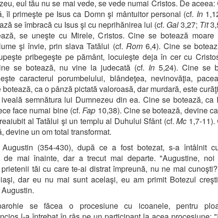
u, eul tău nu se mai vede, se vede numai Cristos. De aceea:
, îl primeşte pe Isus ca Domn şi mântuitor personal (cf.
In
1,12
ază se îmbracă cu Isus şi cu neprihănirea lui (cf.
Gal
3,27;
Tit
3,
ează, se uneşte cu Mirele, Cristos. Cine se botează moare 
lume şi învie, prin slava Tatălui (cf.
Rom
6,4). Cine se boteaz
upeşte pribegeşte pe pământ, locuieşte deja în cer cu Cristo
ine se botează, nu vine la judecată (cf.
In
5,24). Cine se b
şte caracterul porumbelului, blândeţea, nevinovăţia, pacea,
 botează, ca o pânză pictată valoroasă, dar murdară, este curăţi
 iveală semnătura lui Dumnezeu din ea. Cine se botează, ca 
ece face numai bine (cf.
Fap
10,38). Cine se botează, devine ca 
preaiubit al Tatălui şi un templu al Duhului Sfânt (cf.
Mc
1,7-11).
, devine un om total transformat.
 Augustin (354-430), după ce a fost botezat, s-a întâlnit c
i de mai înainte, dar a trecut mai departe. "Augustine, no
 prietenii tăi cu care te-ai distrat împreună, nu ne mai cunoşti?".
iaşi, dar eu nu mai sunt acelaşi, eu am primit Botezul creşti
t Augustin.
 parohie se făcea o procesiune cu icoanele, pentru plo
ncios l-a întrebat în râs pe un participant la acea procesiune: 