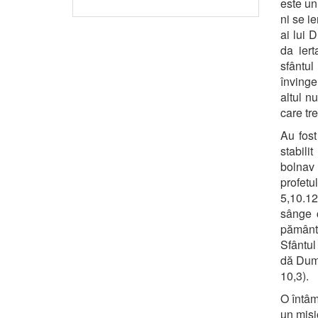
este un
ni se ie
ai lui 
da ier
sfântul
învinge
altul n
care tr
Au fost
stabil
bolnav 
profetu
5,10.12
sânge c
pământe
Sfântul
dă Dumn
10,3).
O întâm
un misi