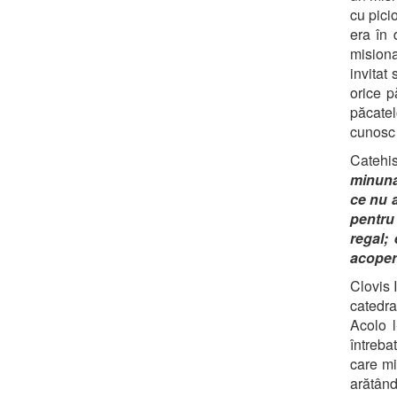
cu pici
era în 
misiona
invitat
orice p
păcatel
cunosc 
Catehis
minunat
ce nu a
pentru 
regal;
acoper
Clovis I
catedra
Acolo l
întreba
care mi
arătând