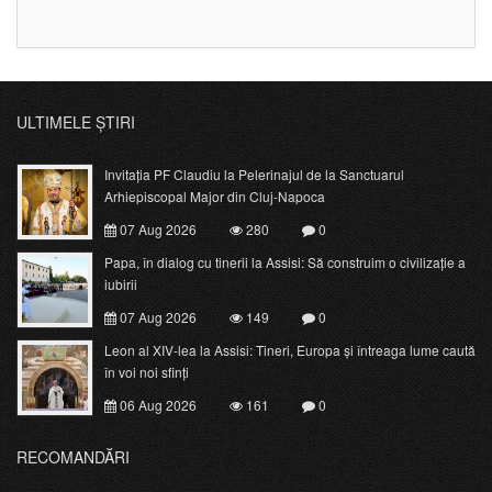
ULTIMELE ȘTIRI
Invitația PF Claudiu la Pelerinajul de la Sanctuarul
Arhiepiscopal Major din Cluj-Napoca
07 Aug 2026
280
0
Papa, în dialog cu tinerii la Assisi: Să construim o civilizație a
iubirii
07 Aug 2026
149
0
Leon al XIV-lea la Assisi: Tineri, Europa și întreaga lume caută
în voi noi sfinți
06 Aug 2026
161
0
RECOMANDĂRI