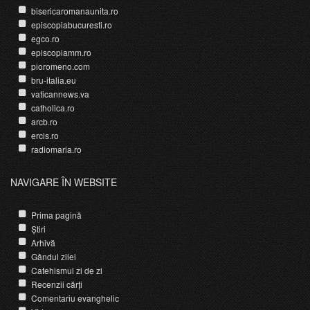
bisericaromanaunita.ro
episcopiabucuresti.ro
egco.ro
episcopiamm.ro
pioromeno.com
bru-italia.eu
vaticannews.va
catholica.ro
arcb.ro
ercis.ro
radiomaria.ro
NAVIGARE ÎN WEBSITE
Prima pagină
Știri
Arhivă
Gândul zilei
Catehismul zi de zi
Recenzii cărți
Comentariu evanghelic