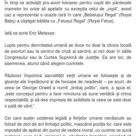
În timp ce activiștii pro-avort folosesc pentru copiii din pântecele
mamelor lor orice alt apelativ cu excepția celui de „copil”, acest
caz a reprezentat o ocazie rară în care „Bebelușul Regal” (Royal
Baby) a câștigat bătălia cu „Fetusul Regal” (Royal Fetus).
Iată ce scrie Eric Metaxas:
Lupta pentru demnitatea umană se duce nu doar la clinica locală
de avorturi sau la centrul de criză al sarcinii, și nici doar în sălile
Congresului sau la Curtea Supremă de Justiție. Ea are loc, de
asemenea, atunci când alegem cuvintele.
Războiul împotriva sacralității vieții umane se folosește și de
gloanțe ale înșelăciunii și de focoase de neadevăr – pe scurt, de
ceea ce George Orwell a numit „limbaj politic”, care, a spus el,
„este conceput pentru a face minciuna să sune veridică și crima
respectabilă, și să dea impresia de soliditate la ceea ce este doar
o pală de vânt.”
Cei care susțin uciderea legală a ființelor umane nenăscute au
folosit de zeci de ani limbajul politic, mascând poziția lor, care este
imposibil de apărat din punct de vedere moral, cu cuvinte ce sună