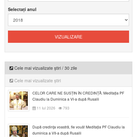
Selectați anul
Cele mai vizualizate știri / 30 zile
Cele mai vizualizate știri
CELOR CARE NE SUSȚIN ÎN CREDINȚĂ: Meditația PF
Claudiu la Duminica a VI-a după Rusalii
11 Iul 2026
793
După credinţa voastră, fie vouă! Meditația PF Claudiu la
duminica a VII-a după Rusalii