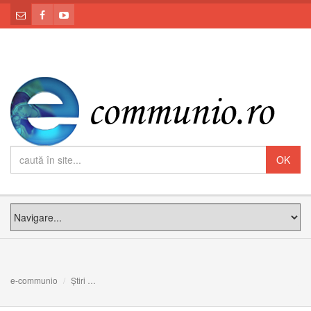
e-communio
Știri
Bebelușul Regal: în sfârșit, toată lumea este de acord că 