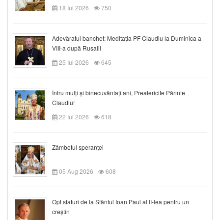
18 Iul 2026
750
Adevăratul banchet: Meditația PF Claudiu la Duminica a
VIII-a după Rusalii
25 Iul 2026
645
Întru mulți și binecuvântați ani, Preafericite Părinte
Claudiu!
22 Iul 2026
618
Zâmbetul speranței
05 Aug 2026
608
Opt sfaturi de la Sfântul Ioan Paul al II-lea pentru un
creștin