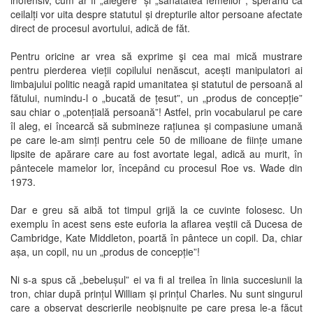
inofensiv, cum ar fi „alegere” și „sănătatea femeilor”, sperând că
ceilalți vor uita despre statutul și drepturile altor persoane afectate
direct de procesul avortului, adică de făt.
Pentru oricine ar vrea să exprime şi cea mai mică mustrare
pentru pierderea vieții copilului nenăscut, acești manipulatori ai
limbajului politic neagă rapid umanitatea și statutul de persoană al
fătului, numindu-l o „bucată de țesut”, un „produs de concepție”
sau chiar o „potențială persoană”! Astfel, prin vocabularul pe care
îl aleg, ei încearcă să submineze rațiunea și compasiune umană
pe care le-am simți pentru cele 50 de milioane de ființe umane
lipsite de apărare care au fost avortate legal, adică au murit, în
pântecele mamelor lor, începând cu procesul Roe vs. Wade din
1973.
Dar e greu să aibă tot timpul grijă la ce cuvinte folosesc. Un
exemplu în acest sens este euforia la aflarea veștii că Ducesa de
Cambridge, Kate Middleton, poartă în pântece un copil. Da, chiar
așa, un copil, nu un „produs de concepție”!
Ni s-a spus că „bebelușul” ei va fi al treilea în linia succesiunii la
tron, chiar după prințul William și prințul Charles. Nu sunt singurul
care a observat descrierile neobișnuite pe care presa le-a făcut