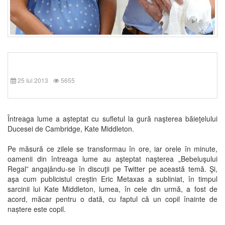
25 Iul 2013
5655
Întreaga lume a așteptat cu sufletul la gură naşterea băieţelului
Ducesei de Cambridge, Kate Middleton.
Pe măsură ce zilele se transformau în ore, iar orele în minute,
oamenii din întreaga lume au aşteptat naşterea „Bebeluşului
Regal” angajându-se în discuţii pe Twitter pe această temă. Şi,
aşa cum publicistul creștin Eric Metaxas a subliniat, în timpul
sarcinii lui Kate Middleton, lumea, în cele din urmă, a fost de
acord, măcar pentru o dată, cu faptul că un copil înainte de
naștere este copil.