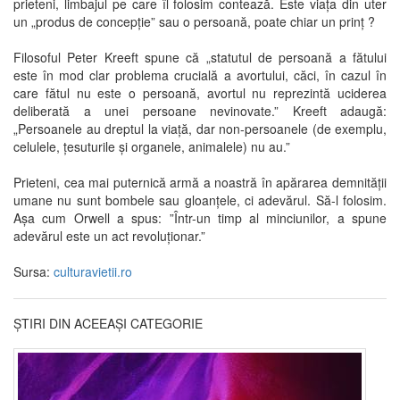
prieteni, limbajul pe care îl folosim contează. Este viața din uter
un „produs de concepție” sau o persoană, poate chiar un prinț ?
Filosoful Peter Kreeft spune că „statutul de persoană a fătului
este în mod clar problema crucială a avortului, căci, în cazul în
care fătul nu este o persoană, avortul nu reprezintă uciderea
deliberată a unei persoane nevinovate.” Kreeft adaugă:
„Persoanele au dreptul la viață, dar non-persoanele (de exemplu,
celulele, țesuturile și organele, animalele) nu au.”
Prieteni, cea mai puternică armă a noastră în apărarea demnității
umane nu sunt bombele sau gloanțele, ci adevărul. Să-l folosim.
Așa cum Orwell a spus: ”Într-un timp al minciunilor, a spune
adevărul este un act revoluționar.”
Sursa:
culturavietii.ro
ȘTIRI DIN ACEEAȘI CATEGORIE