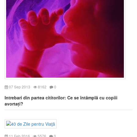
07 Sep 2013
8162
0
Intrebari din partea cititorilor: Ce se întâmplă cu copiii
avortați?
11 Feb 2016
5576
0