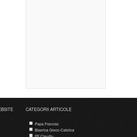
EBSITE
CATEGORII ARTICOLE
Papa Francisc
Biserica Greco-Catolica
PF Claudiu