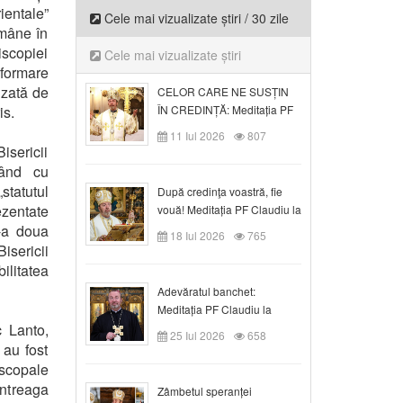
ientale”
Cele mai vizualizate știri / 30 zile
omâne în
iscopiei
Cele mai vizualizate știri
formare
izată de
CELOR CARE NE SUSȚIN
is.
ÎN CREDINȚĂ: Meditația PF
Claudiu la Duminica a VI-a
11 Iul 2026
807
după Rusalii
isericii
uând cu
statutul
După credinţa voastră, fie
ezentate
vouă! Meditația PF Claudiu la
duminica a VII-a după Rusalii
-a doua
18 Iul 2026
765
isericii
litatea
Adevăratul banchet:
Meditația PF Claudiu la
c Lanto,
Duminica a VIII-a după
25 Iul 2026
658
Rusalii
 au fost
iscopale
întreaga
Zâmbetul speranței