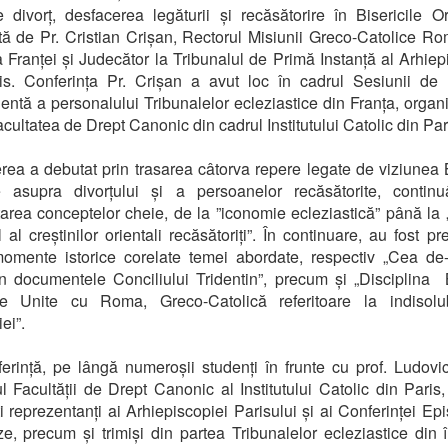
 divorț, desfacerea legăturii și recăsătorire în Bisericile Or
tă de Pr. Cristian Crișan, Rectorul Misiunii Greco-Catolice R
a Franței și Judecător la Tribunalul de Primă Instanță al Arhiep
is. Conferința Pr. Crișan a avut loc în cadrul Sesiunii de 
ntă a personalului Tribunalelor ecleziastice din Franța, organ
acultatea de Drept Canonic din cadrul Institutului Catolic din Par
ea a debutat prin trasarea câtorva repere legate de viziunea B
e asupra divorțului și a persoanelor recăsătorite, contin
area conceptelor cheie, de la ”iconomie ecleziastică” până la „
l al creștinilor orientali recăsătoriți”. În continuare, au fost pr
omente istorice corelate temei abordate, respectiv „Cea de
n documentele Conciliului Tridentin”, precum și „Disciplina B
 Unite cu Roma, Greco-Catolică referitoare la indisolubi
ei”.
erință, pe lângă numeroșii studenți în frunte cu prof. Ludovi
 Facultății de Drept Canonic al Institutului Catolic din Paris,
i reprezentanți ai Arhiepiscopiei Parisului și ai Conferinței Ep
e, precum și trimiși din partea Tribunalelor ecleziastice din 