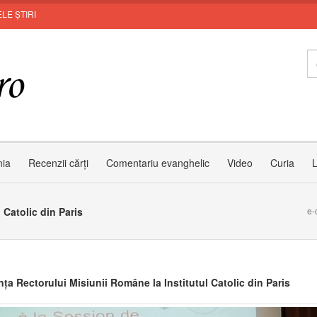
LE ȘTIRI
nia
Recenzii cărți
Comentariu evanghelic
Video
Curia
L
 Catolic din Paris
e-
nța Rectorului Misiunii Române la Institutul Catolic din Paris