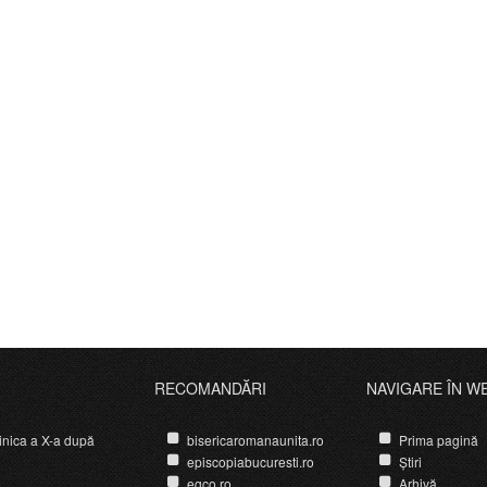
RECOMANDĂRI
NAVIGARE ÎN W
nica a X-a după
bisericaromanaunita.ro
Prima pagină
episcopiabucuresti.ro
Știri
egco.ro
Arhivă