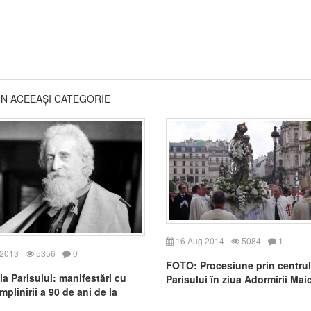
DIN ACEEAȘI CATEGORIE
16 Aug 2014
5084
1
 2013
5356
0
FOTO: Procesiune prin centrul
la Parisului: manifestări cu
Parisului în ziua Adormirii Maic
mplinirii a 90 de ani de la
Domnului
rea Fer. Vladimir Ghika