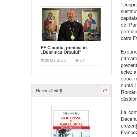
”Despre
susținu
capital
de Par
permane
către F
PF Claudiu, predica în
Expuner
„Duminica Orbului”
primar
20 Mai 2026
961
prezent
eclezia
două m
nuntă î
Recenzii cărți
Române
căsători
La conf
Decanul
prezenț
Francez