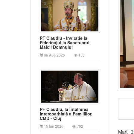
PF Claudiu - Invitație la
Pelerinajul la Sanctuarul
Maicii Domnului
06 Aug 2026
153
PF Claudiu, la Întâlnirea
Intereparhială a Familiilor,
CMD - Cluj
15 Iun 2026
702
Marți 3