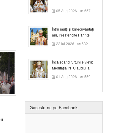
05 Aug 2026
657
Întru mulți și binecuvântați
ani, Preafericite Părinte
Claudiu!
22 Iul 2026
632
Încălecând furtunile vieții:
Meditația PF Claudiu la
Duminica a IX-a după Rusalii
01 Aug 2026
559
Gaseste-ne pe Facebook
ii