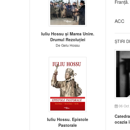
Franță.
ACC
Iuliu Hossu și Marea Unire.
Drumul Rezoluției
ȘTIRI 
De Gelu Hossu
06 Oct
Catedra
Iuliu Hossu. Epistole
ocazia î
Pastorale
hirotoni