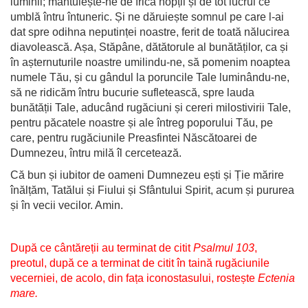
luminii; mântuiește-ne de frica nopții și de tot lucrul ce
umblă întru întuneric. Și ne dăruiește somnul pe care l-ai
dat spre odihna neputinței noastre, ferit de toată nălucirea
diavolească. Așa, Stăpâne, dătătorule al bunătăților, ca și
în așternuturile noastre umilindu-ne, să pomenim noaptea
numele Tău, și cu gândul la poruncile Tale luminându-ne,
să ne ridicăm întru bucurie sufletească, spre lauda
bunătății Tale, aducând rugăciuni și cereri milostivirii Tale,
pentru păcatele noastre și ale întreg poporului Tău, pe
care, pentru rugăciunile Preasfintei Născătoarei de
Dumnezeu, întru milă îl cercetează.
Că bun și iubitor de oameni Dumnezeu ești și Ție mărire
înălțăm, Tatălui și Fiului și Sfântului Spirit, acum și pururea
și în vecii vecilor. Amin.
După ce cântăreții au terminat de citit
Psalmul 103
,
preotul, după ce a terminat de citit în taină rugăciunile
vecerniei, de acolo, din fața iconostasului, rostește
Ectenia
mare.