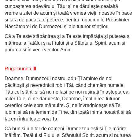
cunoașterea adevărului Tău; și ne dăruiește cealaltă
vreme a zilei de acum și toată vremea vieții noastre în pace
și fără de păcat a o petrece, pentru rugăciunile Preasfintei
Născătoarei de Dumnezeu și ale tuturor sfinților.
Că a Ta este stăpânirea și a Ta este împărăția și puterea și
mărirea, a Tatălui și a Fiului și a Sfântului Spirit, acum și
pururea și în vecii vecilor. Amin.
Rugăciunea III
Doamne, Dumnezeul nostru, adu-Ți aminte de noi
păcătoșii și nevrednicii robii Tăi, când chemăm numele
Tău cel sfânt, și să nu ne lași pe noi rușinați în așteptarea
milei Tale, ci ne dăruiește, Doamne, împlinirea tuturor
cererilor cele spre mântuire. Și ne învrednicește să Te
iubim și să ne temem de Tine, din toată inima noastră și să
facem întru toate voia Ta.
Că bun și iubitor de oameni Dumnezeu ești și Ție mărire
înălțăm, Tatălui și Fiului și Sfântului Spirit, acum și pururea