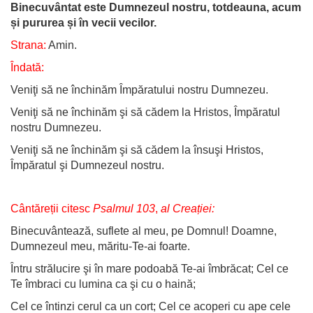
Binecuvântat este Dumnezeul nostru, totdeauna, acum
și pururea și în vecii vecilor.
Strana:
Amin.
Îndată:
Veniţi să ne închinăm Împăratului nostru Dumnezeu.
Veniţi să ne închinăm şi să cădem la Hristos, Împăratul
nostru Dumnezeu.
Veniţi să ne închinăm şi să cădem la însuşi Hristos,
Împăratul şi Dumnezeul nostru.
Cântăreții citesc
Psalmul 103
,
al Creației:
Binecuvântează, suflete al meu, pe Domnul! Doamne,
Dumnezeul meu, măritu-Te-ai foarte.
Întru strălucire şi în mare podoabă Te-ai îmbrăcat; Cel ce
Te îmbraci cu lumina ca şi cu o haină;
Cel ce întinzi cerul ca un cort; Cel ce acoperi cu ape cele