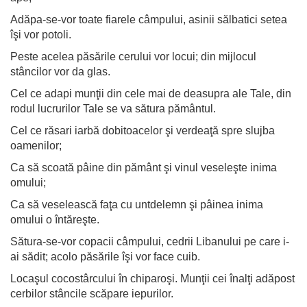
Adăpa-se-vor toate fiarele câmpului, asinii sălbatici setea
îşi vor potoli.
Peste acelea păsările cerului vor locui; din mijlocul
stâncilor vor da glas.
Cel ce adapi munţii din cele mai de deasupra ale Tale, din
rodul lucrurilor Tale se va sătura pământul.
Cel ce răsari iarbă dobitoacelor şi verdeaţă spre slujba
oamenilor;
Ca să scoată pâine din pământ şi vinul veseleşte inima
omului;
Ca să veselească faţa cu untdelemn şi pâinea inima
omului o întăreşte.
Sătura-se-vor copacii câmpului, cedrii Libanului pe care i-
ai sădit; acolo păsările îşi vor face cuib.
Locaşul cocostârcului în chiparoşi. Munţii cei înalţi adăpost
cerbilor stâncile scăpare iepurilor.