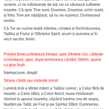
viclene, ci ne mântuiește de toți cei ce vânează sufletele
noastre. Că spre Tine sunt, Doamne, Doamne, ochii noștri,
și întru Tine am nădăjduit, să nu ne rușinezi, Dumnezeul
nostru.
Că Ție se cuvine toată mărirea, cinstea și închinăciunea,
Tatălui și Fiului și Sfântului Spirit, acum și pururea și în
vecii vecilor. Amin.
Preotul binecuvântează
Intratul,
spre Sfintele Uși, cădește
iconostasul, apoi, după terminarea cântării Stihirii, spune
cu glas înalt:
Înțelepciune, drepți!
Strana cântă sau rostește imnul:
Lumină lină a sfintei măriri a Tatălui ceresc, a Celui fără de
moarte, a Celui sfânt, a Celui fericit, Isuse Hristoase!
Venind la apusul soarelui, văzând lumina cea de seara,
lăudăm pe Tatăl, pe Fiul şi pe Spiritul Sfânt, Dumnezeu.