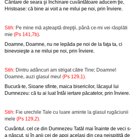
Cântare de seara şi închinare cuvântătoare aducem ţie,
Hristoase: că bine ai voit a ne milui pe noi, prin înviere.
Stih:
Pe mine mă aşteaptă drepţii, până ce-mi vei răsplăti
mie
(Ps 141,7b)
.
Doamne, Doamne, nu ne lepăda pe noi de la faţa ta, ci
binevoieşte a ne milui pe noi, prin înviere.
Stih:
Dintru adâncuri am strigat către Tine; Doamne!
Doamne, auzi glasul meu!
(Ps 129,1).
Bucură-te, Sioane sfinte, maica bisericilor, lăcaşul lui
Dumnezeu: că tu ai luat întâi iertare păcatelor, prin înviere.
Stih:
Fie urechile Tale cu luare aminte la glasul rugăciunii
mele
(Ps 129,2)
.
Cuvântul. cel ce din Dumnezeu Tatăl mai înainte de veci s-
a născut, şi în anii cei de apoi acelaşi din cea neispitită de