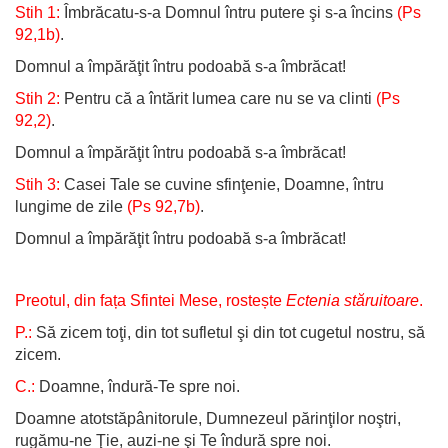
Stih 1:
Îmbrăcatu-s-a Domnul întru putere şi s-a încins
(Ps
92,1b)
.
Domnul a împărăţit întru podoabă s-a îmbrăcat!
Stih 2:
Pentru că a întărit lumea care nu se va clinti
(Ps
92,2)
.
Domnul a împărăţit întru podoabă s-a îmbrăcat!
Stih 3:
Casei Tale se cuvine sfinţenie, Doamne, întru
lungime de zile
(Ps 92,7b)
.
Domnul a împărăţit întru podoabă s-a îmbrăcat!
Preotul, din fața Sfintei Mese, rostește
Ectenia stăruitoare
.
P.:
Să zicem toţi, din tot sufletul şi din tot cugetul nostru, să
zicem.
C.:
Doamne, îndură-Te spre noi.
Doamne atotstăpânitorule, Dumnezeul părinţilor noştri,
rugămu-ne Ţie, auzi-ne şi Te îndură spre noi.