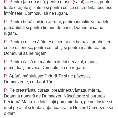
P.:
Pentru ţara noastră, pentru oraşul
(
satul
)
acesta, pentru
toate oraşele şi satele şi pentru cei ce cu credinţă locuiesc
într-însele, Domnului să ne rugăm.
P.:
Pentru bună liniştea aerului, pentru înmulţirea roadelor
pământului şi pentru timpuri de pace, Domnului să ne
rugăm.
P.:
Pentru cei ce călătoresc, pentru cei bolnavi, pentru cei
ce se ostenesc, pentru cei robiţi şi pentru mântuirea lor,
Domnului să ne rugăm.
P.:
Pentru ca să ne mântuim de tot necazul, mânia,
primejdia şi nevoia, Domnului să ne rugăm.
P.:
Apără, mântuieşte, îndură-Te şi ne păzeşte,
Dumnezeule, cu darul Tău.
P.:
Pe preasfânta, curata, preabinecuvântata, mărita,
Doamna noastră de Dumnezeu Născătoare şi pururea
Fecioară Maria, cu toţi sfinţii pomenindu-o, pe noi înşine şi
unul pe altul şi toată viaţa noastră lui Hristos Dumnezeu să
o dăm.