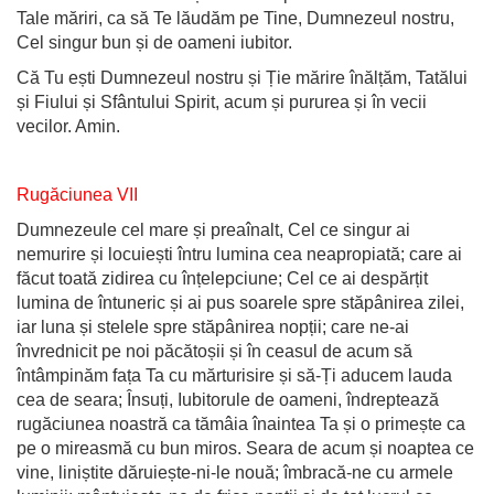
Tale măriri, ca să Te lăudăm pe Tine, Dumnezeul nostru,
Cel singur bun și de oameni iubitor.
Că Tu ești Dumnezeul nostru și Ție mărire înălțăm, Tatălui
și Fiului și Sfântului Spirit, acum și pururea și în vecii
vecilor. Amin.
Rugăciunea VII
Dumnezeule cel mare și preaînalt, Cel ce singur ai
nemurire și locuiești întru lumina cea neapropiată; care ai
făcut toată zidirea cu înțelepciune; Cel ce ai despărțit
lumina de întuneric și ai pus soarele spre stăpânirea zilei,
iar luna și stelele spre stăpânirea nopții; care ne-ai
învrednicit pe noi păcătoșii și în ceasul de acum să
întâmpinăm fața Ta cu mărturisire și să-Ți aducem lauda
cea de seara; Însuți, Iubitorule de oameni, îndreptează
rugăciunea noastră ca tămâia înaintea Ta și o primește ca
pe o mireasmă cu bun miros. Seara de acum și noaptea ce
vine, liniștite dăruiește-ni-le nouă; îmbracă-ne cu armele