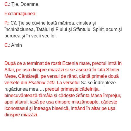
C.:
Ţie, Doamne.
Exclamaţiunea:
P.:
Că Ţie se cuvine toată mărirea, cinstea şi
închinăciunea, Tatălui şi Fiului şi Sfântului Spirit, acum şi
pururea şi în vecii vecilor.
C.:
Amin
După ce a terminat de rostit Ectenia mare, preotul intră în
Altar, pe ușa dinspre miazăzi și se așează în fața Sfintei
Mese. Cântăreții, pe versul de rând, cântă primele două
versete din
Psalmul 140
. La versetul
Să se îndrepteze
rugăciunea mea…,
preotul primește cădelnița,
binecuvântează tămâia și cădește Sfânta Masa împrejur,
apoi altarul, iasă pe ușa dinspre miazănoapte, cădește
iconostasul și întreaga biserică, intrând în altar pe ușa
dinspre miazăzi.