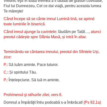
Vrednic eşti în toată vremea a fi lăudat de glasuri cuvioase,
Fiul lui Dumnezeu, Cel ce dai viaţă, pentru aceasta lumea
Te măreşte!
Când începe să se cânte imnul Lumină lină, se aprind
toate luminile în biserică.
Când imnul ajunge la cuvintele:
lăudăm pe Tatăl…,
atunci
preotul cădește spre Sfânta Masă, și intră în altar.
Terminându-se cântarea imnului, preotul din Sfintele Uși,
zice:
P.:
Să luăm aminte. Pace tuturor.
C.:
Și spiritului Tău.
P.:
Înțelepciune. Să luă m aminte.
Prohimenul şi stihurile zilei, vers 6.
Domnul a împărăţit întru podoabă s-a îmbrăcat!
(Ps 92,1a)