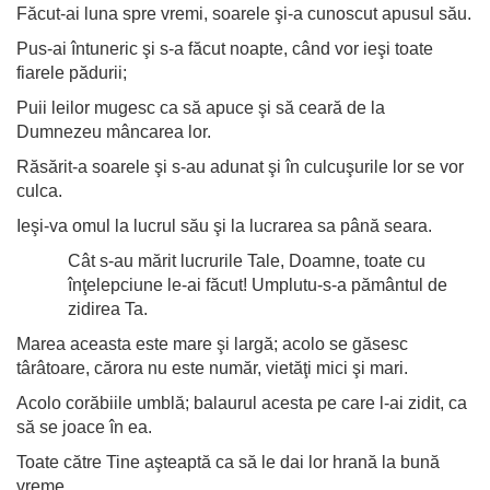
Făcut-ai luna spre vremi, soarele şi-a cunoscut apusul său.
Pus-ai întuneric şi s-a făcut noapte, când vor ieşi toate
fiarele pădurii;
Puii leilor mugesc ca să apuce şi să ceară de la
Dumnezeu mâncarea lor.
Răsărit-a soarele şi s-au adunat şi în culcuşurile lor se vor
culca.
Ieşi-va omul la lucrul său şi la lucrarea sa până seara.
Cât s-au mărit lucrurile Tale, Doamne, toate cu
înţelepciune le-ai făcut! Umplutu-s-a pământul de
zidirea Ta.
Marea aceasta este mare şi largă; acolo se găsesc
târâtoare, cărora nu este număr, vietăţi mici şi mari.
Acolo corăbiile umblă; balaurul acesta pe care l-ai zidit, ca
să se joace în ea.
Toate către Tine aşteaptă ca să le dai lor hrană la bună
vreme.