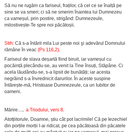
Să nu ne rugăm ca fariseul, fraților, că cel ce se înalță pe
sine se va smeri; ci să ne smerim înaintea lui Dumnezeu
ca vameșul, prin postire, strigând: Dumnezeule,
milostivește-Te spre noi păcătoșii.
Stih:
Că s-a întărit mila Lui peste noi şi adevărul Domnului
rămâne în veac
(Ps 116,2)
.
Fariseul de slava deșartă fiind biruit, iar vameșul cu
pocăință plecându-se, au venit la Tine însuți, Stăpâne. Ci
acela lăudându-se, s-a lipsit de bunătăți; iar acesta
negrăind s-a învrednicit darurilor. În aceste suspine
întărește-mă, Hristoase Dumnezeule, ca un Iubitor de
oameni.
Mărire…,
a Triodului, vers 8.
Atotțiitorule, Doamne, știu cât pot lacrimile! Că pe Iezechiel
din porțile morții l-ai ridicat, pe cea păcătoasă din păcatele