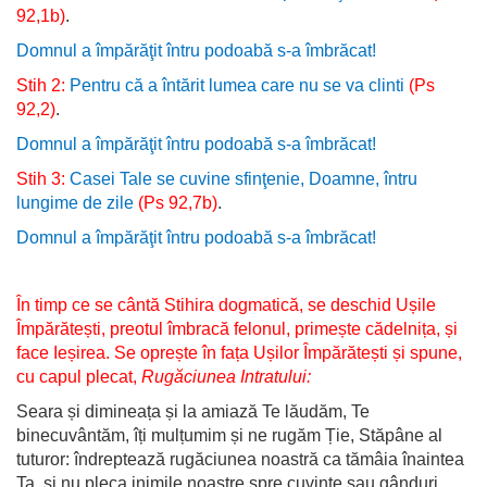
92,1b)
.
Domnul a împărăţit întru podoabă s-a îmbrăcat!
Stih 2:
Pentru că a întărit lumea care nu se va clinti
(Ps
92,2)
.
Domnul a împărăţit întru podoabă s-a îmbrăcat!
Stih 3:
Casei Tale se cuvine sfinţenie, Doamne, întru
lungime de zile
(Ps 92,7b)
.
Domnul a împărăţit întru podoabă s-a îmbrăcat!
În timp ce se cântă Stihira dogmatică, se deschid Ușile
Împărătești, preotul îmbracă felonul, primește cădelnița, și
face Ieșirea. Se oprește în fața Ușilor Împărătești și spune,
cu capul plecat,
Rugăciunea Intratului:
Seara și dimineața și la amiază Te lăudăm, Te
binecuvântăm, îți mulțumim și ne rugăm Ție, Stăpâne al
tuturor: îndreptează rugăciunea noastră ca tămâia înaintea
Ta, și nu pleca inimile noastre spre cuvinte sau gânduri