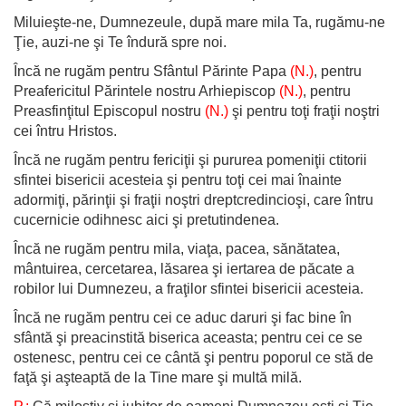
Miluieşte-ne, Dumnezeule, după mare mila Ta, rugămu-ne
Ţie, auzi-ne şi Te îndură spre noi.
Încă ne rugăm pentru Sfântul Părinte Papa
(N.)
, pentru
Preafericitul Părintele nostru Arhiepiscop
(N.)
, pentru
Preasfinţitul Episcopul nostru
(N.)
şi pentru toţi fraţii noştri
cei întru Hristos.
Încă ne rugăm pentru fericiţii şi pururea pomeniţii ctitorii
sfintei bisericii acesteia şi pentru toţi cei mai înainte
adormiţi, părinţii şi fraţii noştri dreptcredincioşi, care întru
cucernicie odihnesc aici şi pretutindenea.
Încă ne rugăm pentru mila, viaţa, pacea, sănătatea,
mântuirea, cercetarea, lăsarea şi iertarea de păcate a
robilor lui Dumnezeu, a fraţilor sfintei bisericii acesteia.
Încă ne rugăm pentru cei ce aduc daruri şi fac bine în
sfântă şi preacinstită biserica aceasta; pentru cei ce se
ostenesc, pentru cei ce cântă şi pentru poporul ce stă de
faţă şi aşteaptă de la Tine mare şi multă milă.