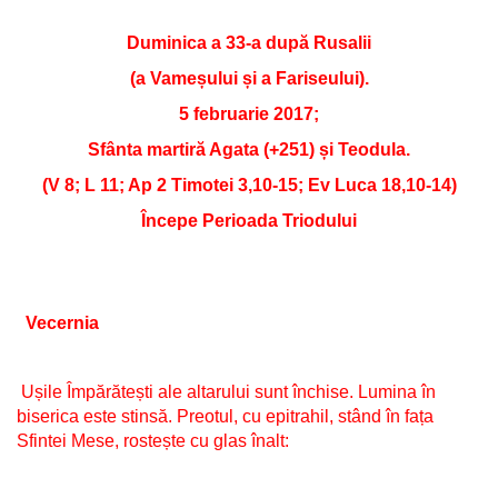
Duminica a 33-a după Rusalii
(a Vameșului și a Fariseului).
5 februarie 2017;
Sfânta martiră Agata (+251) și Teodula.
(V 8; L 11; Ap 2 Timotei 3,10-15; Ev Luca 18,10-14)
Începe Perioada Triodului
Vecernia
Ușile Împărătești ale altarului sunt închise. Lumina în
biserica este stinsă. Preotul, cu epitrahil, stând în fața
Sfintei Mese, rostește cu glas înalt: