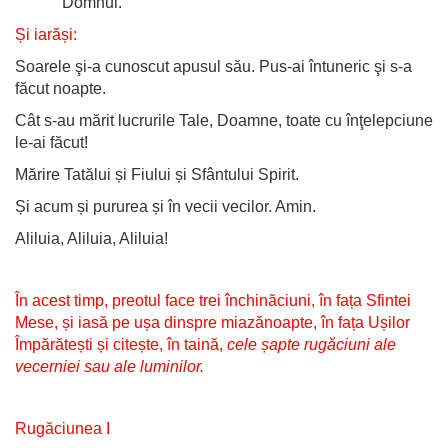
Domnul.
Și iarăși:
Soarele şi-a cunoscut apusul său. Pus-ai întuneric şi s-a
făcut noapte.
Cât s-au mărit lucrurile Tale, Doamne, toate cu înţelepciune
le-ai făcut!
Mărire Tatălui și Fiului și Sfântului Spirit.
Și acum și pururea și în vecii vecilor. Amin.
Aliluia, Aliluia, Aliluia!
În acest timp, preotul face trei închinăciuni, în fața Sfintei
Mese, și iasă pe ușa dinspre miazănoapte, în fața Ușilor
Împărătești și citește, în taină,
cele șapte rugăciuni ale
vecerniei sau ale luminilor.
Rugăciunea I