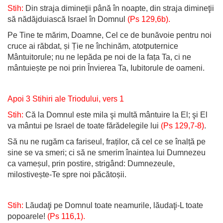
Stih:
Din straja dimineţii până în noapte, din straja dimineţii
să nădăjduiască Israel în Domnul
(Ps 129,6b).
Pe Tine te mărim, Doamne, Cel ce de bunăvoie pentru noi
cruce ai răbdat, și Ție ne închinăm, atotputernice
Mântuitorule; nu ne lepăda pe noi de la fața Ta, ci ne
mântuiește pe noi prin Învierea Ta, Iubitorule de oameni.
Apoi 3 Stihiri ale Triodului, vers 1
Stih:
Că la Domnul este mila şi multă mântuire la El; şi El
va mântui pe Israel de toate fărădelegile lui
(Ps 129,7-8)
.
Să nu ne rugăm ca fariseul, fraților, că cel ce se înalță pe
sine se va smeri; ci să ne smerim înaintea lui Dumnezeu
ca vameșul, prin postire, strigând: Dumnezeule,
milostivește-Te spre noi păcătoșii.
Stih:
Lăudaţi pe Domnul toate neamurile, lăudaţi-L toate
popoarele!
(Ps 116,1).