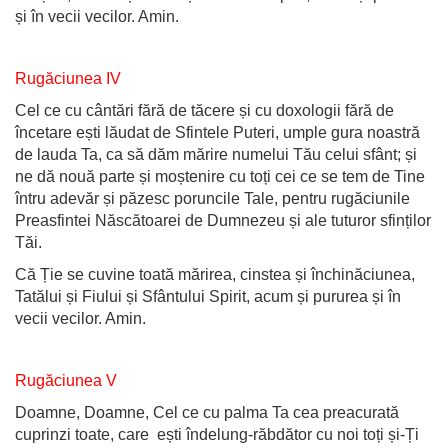
și în vecii vecilor. Amin.
Rugăciunea IV
Cel ce cu cântări fără de tăcere și cu doxologii fără de
încetare ești lăudat de Sfintele Puteri, umple gura noastră
de lauda Ta, ca să dăm mărire numelui Tău celui sfânt; și
ne dă nouă parte și moștenire cu toți cei ce se tem de Tine
întru adevăr și păzesc poruncile Tale, pentru rugăciunile
Preasfintei Născătoarei de Dumnezeu și ale tuturor sfinților
Tăi.
Că Ție se cuvine toată mărirea, cinstea și închinăciunea,
Tatălui și Fiului și Sfântului Spirit, acum și pururea și în
vecii vecilor. Amin.
Rugăciunea V
Doamne, Doamne, Cel ce cu palma Ta cea preacurată
cuprinzi toate, care ești îndelung-răbdător cu noi toți și-Ți