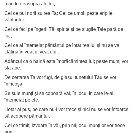
mai de deasupra ale lui;
Cel ce pui norii suirea Ta; Cel ce umbli peste aripile
vânturilor;
Cel ce faci pe îngerii Tăi spirite şi pe slugile Tale pară de
foc;
Cel ce ai întemeiat pământul pe întărirea lui şi nu se va
clătina în veacul veacului.
Adâncul ca o haină este îmbrăcămintea lui; peste munţi vor
sta ape.
De certarea Ta vor fugi, de glasul tunetului Tău se vor
înfricoşa.
Se suie munţi şi se coboară văi, în locul în care le-ai
întemeiat pe ele.
Hotar ai pus, pe care nu-l vor trece şi nici nu se vor întoarce
să acopere pământul.
Cel ce trimiţi izvoare în văi, prin mijlocul munţilor vor trece
ape;