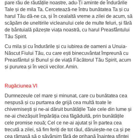
pare rău de răutățile noastre, adu-Ți aminte de îndurările
Tale și de mila Ta. Cercetează-ne întru bunătatea Ta și cu
harul Tău dă-ne ca, și în cealaltă vreme a zilei de acum, să
scăpăm de uneltirile vicleanului cele de multe feluri, și fără
de bântuială păzește viața noastră, cu harul Preasfântului
Tău Spirit.
Cu mila și cu îndurările și cu iubirea de oameni a Unuia-
Născut Fiului Tău, cu care ești binecuvântat împreună cu
Preasfântul și Bunul și de viață Făcătorul Tău Spirit, acum
și pururea și în vecii vecilor. Amin.
Rugăciunea VI
Dumnezeule cel mare și minunat, care cu bunătatea cea
nespusă și cu purtarea de grijă cea multă toate le
chivernisești și ne-ai dăruit bunătățile Tale cele din lume și
ne-ai chezășuit împărăția cea făgăduită, prin bunătățile
cele promise nouă; Cel ce ne-ai ajutat și în partea cea
trecută a zilei, să fim feriți de tot răul, dăruiește-ne ca și pe
cea rămasă să o săvârșim fără de prihană înaintea sfintei