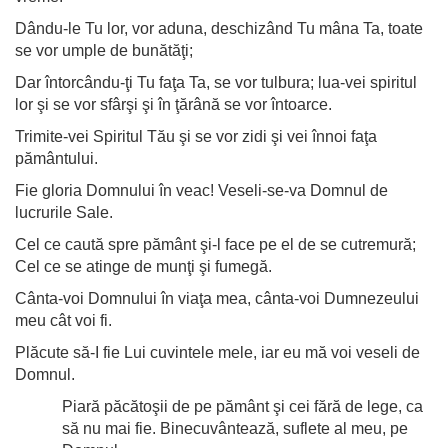
Dându-le Tu lor, vor aduna, deschizând Tu mâna Ta, toate
se vor umple de bunătăţi;
Dar întorcându-ţi Tu faţa Ta, se vor tulbura; lua-vei spiritul
lor şi se vor sfârşi şi în ţărână se vor întoarce.
Trimite-vei Spiritul Tău şi se vor zidi şi vei înnoi faţa
pământului.
Fie gloria Domnului în veac! Veseli-se-va Domnul de
lucrurile Sale.
Cel ce caută spre pământ şi-l face pe el de se cutremură;
Cel ce se atinge de munţi şi fumegă.
Cânta-voi Domnului în viaţa mea, cânta-voi Dumnezeului
meu cât voi fi.
Plăcute să-I fie Lui cuvintele mele, iar eu mă voi veseli de
Domnul.
Piară păcătoşii de pe pământ şi cei fără de lege, ca
să nu mai fie. Binecuvântează, suflete al meu, pe