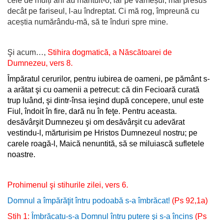
cele de mulți ani au mântuit-o; iar pe vameșul, mai presus
decât pe fariseul, l-au îndreptat. Ci mă rog, împreună cu
aceștia numărându-mă, să te înduri spre mine.
Şi acum…,
Stihira dogmatică,
a Născătoarei de
Dumnezeu, vers 8.
Împăratul cerurilor, pentru iubirea de oameni, pe pământ s-
a arătat şi cu oamenii a petrecut: că din Fecioară curată
trup luând, şi dintr-însa ieşind după concepere, unul este
Fiul, îndoit în fire, dară nu în feţe. Pentru aceasta.
desăvârşit Dumnezeu şi om desăvârşit cu adevărat
vestindu-l, mărturisim pe Hristos Dumnezeul nostru; pe
carele roagă-l, Maică nenuntită, să se miluiască sufletele
noastre.
Prohimenul şi stihurile zilei, vers 6.
Domnul a împărăţit întru podoabă s-a îmbrăcat!
(Ps 92,1a)
Stih 1:
Îmbrăcatu-s-a Domnul întru putere şi s-a încins
(Ps