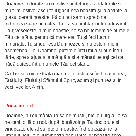
Doamne, îndurate și milostive, îndelung- răbdătorule și
mult- milostive, ascultă rugăciunea noastră și ia aminte la
glasul cererii noastre. Fă cu noi semn spre bine;
îndreptează-ne pe calea Ta, ca să umblăm întru adevărul
Tău; veselește inimile noastre, ca să ne temem de numele
Tău cel sfânt, pentru că mare ești Tu și faci lucruri
minunate. Tu singur ești Dumnezeu și nu este nimeni
asemenea Ție, Doamne: puternic întru milă și bun întru
tărie, spre a ajuta și a mângâia și a mântui pe toți cei ce
nădăjduiesc întru numele Tău cel sfânt.
Că Ție se cuvine toată mărirea, cinstea și închinăciunea,
Tatălui și Fiului și Sfântului Spirit, acum și pururea și în
vecii vecilor. Amin.
Rugăciunea II
Doamne, nu cu mânia Ta să ne mustri, nici cu urgia Ta să
ne cerți, ci fă cu noi, după bunăvoința Ta, doctorule și
vindecătorule al sufletelor noastre. Îndreptează-ne la
limanul voii Tale; luminează ochii inimilor noastre spre