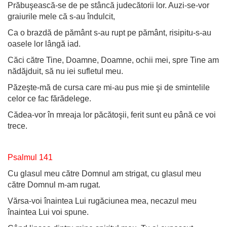
Prăbuşească-se de pe stâncă judecătorii lor. Auzi-se-vor
graiurile mele că s-au îndulcit,
Ca o brazdă de pământ s-au rupt pe pământ, risipitu-s-au
oasele lor lângă iad.
Căci către Tine, Doamne, Doamne, ochii mei, spre Tine am
nădăjduit, să nu iei sufletul meu.
Păzeşte-mă de cursa care mi-au pus mie şi de smintelile
celor ce fac fărădelege.
Cădea-vor în mreaja lor păcătoşii, ferit sunt eu până ce voi
trece.
Psalmul 141
Cu glasul meu către Domnul am strigat, cu glasul meu
către Domnul m-am rugat.
Vărsa-voi înaintea Lui rugăciunea mea, necazul meu
înaintea Lui voi spune.