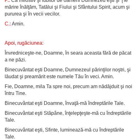
P.:
Că milostiv şi iubitor de oameni Dumnezeu eşti şi Ţie
mărire înălţăm, Tatălui şi Fiului şi Sfântului Spirit, acum şi
pururea şi în vecii vecilor.
C.:
Amin.
Apoi, rugăciunea:
Învredniceşte-ne, Doamne, în seara aceasta fără de păcat
a ne păzi.
Binecuvântat eşti Doamne, Dumnezeul părinţilor noştri, şi
lăudat şi preamărit este numele Tău în veci. Amin.
Fie, Doamne, mila Ta spre noi, precum am nădăjduit şi noi
întru Tine.
Binecuvântat eşti Doamne, învaţă-mă îndreptările Tale.
Binecuvântat eşti Stăpâne, înţelepţeşte-mă cu îndreptările
Tale.
Binecuvântat eşti, Sfinte, luminează-mă cu îndreptările
Tale.