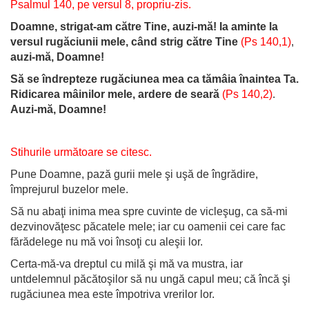
Psalmul 140, pe versul 8, propriu-zis.
Doamne, strigat-am către Tine, auzi-mă! Ia aminte la
versul rugăciunii mele, când strig către Tine
(Ps 140,1)
,
auzi-mă, Doamne!
Să se îndrepteze rugăciunea mea ca tămâia înaintea Ta.
Ridicarea mâinilor mele, ardere de seară
(Ps 140,2)
.
Auzi-mă, Doamne!
Stihurile următoare se citesc.
Pune Doamne, pază gurii mele şi uşă de îngrădire,
împrejurul buzelor mele.
Să nu abaţi inima mea spre cuvinte de vicleşug, ca să-mi
dezvinovăţesc păcatele mele; iar cu oamenii cei care fac
fărădelege nu mă voi însoţi cu aleşii lor.
Certa-mă-va dreptul cu milă şi mă va mustra, iar
untdelemnul păcătoşilor să nu ungă capul meu; că încă şi
rugăciunea mea este împotriva vrerilor lor.