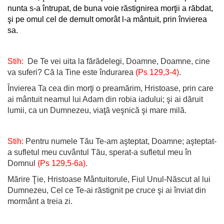
nunta s-a întrupat, de buna voie răstignirea morţii a răbdat,
şi pe omul cel de demult omorât l-a mântuit, prin învierea
sa.
Stih:
De Te vei uita la fărădelegi, Doamne, Doamne, cine
va suferi? Că la Tine este îndurarea
(Ps 129,3-4)
.
Învierea Ta cea din morţi o preamărim, Hristoase, prin care
ai mântuit neamul lui Adam din robia iadului; şi ai dăruit
lumii, ca un Dumnezeu, viaţă veşnică şi mare milă.
Stih:
Pentru numele Tău Te-am aşteptat, Doamne; aşteptat-
a sufletul meu cuvântul Tău, sperat-a sufletul meu în
Domnul
(Ps 129,5-6a)
.
Mărire Ţie, Hristoase Mântuitorule, Fiul Unul-Născut al lui
Dumnezeu, Cel ce Te-ai răstignit pe cruce şi ai înviat din
mormânt a treia zi.