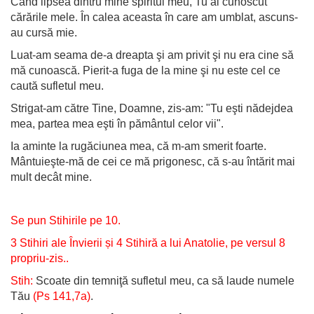
Când lipsea dintru mine spiritul meu, Tu ai cunoscut
cărările mele. În calea aceasta în care am umblat, ascuns-
au cursă mie.
Luat-am seama de-a dreapta şi am privit şi nu era cine să
mă cunoască. Pierit-a fuga de la mine şi nu este cel ce
caută sufletul meu.
Strigat-am către Tine, Doamne, zis-am: "Tu eşti nădejdea
mea, partea mea eşti în pământul celor vii".
Ia aminte la rugăciunea mea, că m-am smerit foarte.
Mântuieşte-mă de cei ce mă prigonesc, că s-au întărit mai
mult decât mine.
Se pun Stihirile pe 10.
3 Stihiri ale Învierii și 4 Stihiră a lui Anatolie, pe versul 8
propriu-zis..
Stih:
Scoate din temniţă sufletul meu, ca să laude numele
Tău
(Ps 141,7a)
.