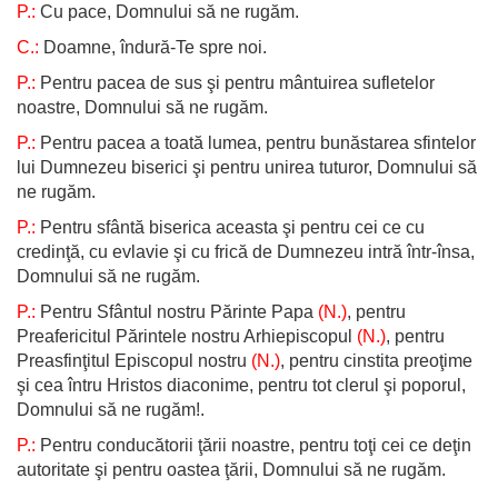
P.:
Cu pace, Domnului să ne rugăm.
C.:
Doamne, îndură-Te spre noi.
P.:
Pentru pacea de sus şi pentru mântuirea sufletelor
noastre, Domnului să ne rugăm.
P.:
Pentru pacea a toată lumea, pentru bunăstarea sfintelor
lui Dumnezeu biserici şi pentru unirea tuturor, Domnului să
ne rugăm.
P.:
Pentru sfântă biserica aceasta şi pentru cei ce cu
credinţă, cu evlavie şi cu frică de Dumnezeu intră într-însa,
Domnului să ne rugăm.
P.:
Pentru Sfântul nostru Părinte Papa
(N.)
, pentru
Preafericitul Părintele nostru Arhiepiscopul
(N.)
, pentru
Preasfinţitul Episcopul nostru
(N.)
, pentru cinstita preoţime
şi cea întru Hristos diaconime, pentru tot clerul şi poporul,
Domnului să ne rugăm!.
P.:
Pentru conducătorii ţării noastre, pentru toţi cei ce deţin
autoritate şi pentru oastea ţării, Domnului să ne rugăm.