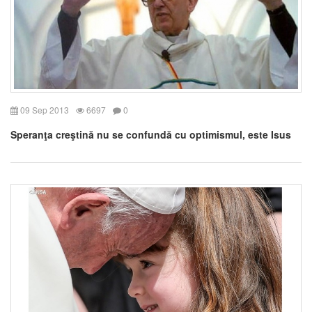
09 Sep 2013
6697
0
Speranţa creştină nu se confundă cu optimismul, este Isus