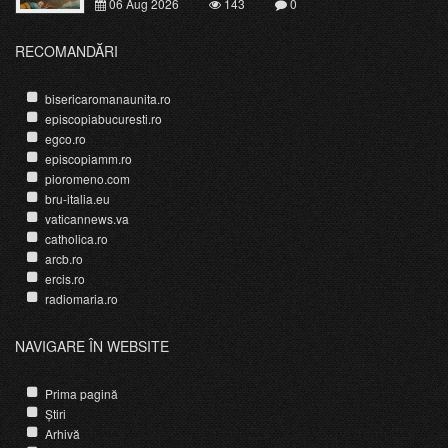
06 Aug 2026
143
0
RECOMANDĂRI
bisericaromanaunita.ro
episcopiabucuresti.ro
egco.ro
episcopiamm.ro
pioromeno.com
bru-italia.eu
vaticannews.va
catholica.ro
arcb.ro
ercis.ro
radiomaria.ro
NAVIGARE ÎN WEBSITE
Prima pagină
Știri
Arhivă