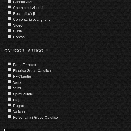
Gândul zilei
Catehismul zi de zi
Recenzii cărți
Comentariu evanghelic
Video
Curia
Contact
CATEGORII ARTICOLE
Papa Francisc
Biserica Greco-Catolica
PF Claudiu
Varia
Sfinti
Spiritualitate
Blaj
Rugaciuni
Vatican
Personalitati Greco-Catolice