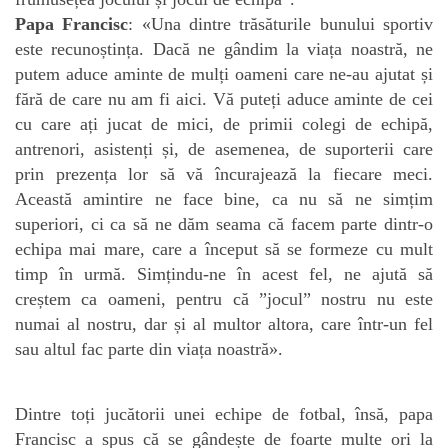
Papa Francisc
: «Una dintre trăsăturile bunului sportiv
este recunoștința. Dacă ne gândim la viața noastră, ne
putem aduce aminte de mulți oameni care ne-au ajutat și
fără de care nu am fi aici. Vă puteți aduce aminte de cei
cu care ați jucat de mici, de primii colegi de echipă,
antrenori, asistenți și, de asemenea, de suporterii care
prin prezența lor să vă încurajează la fiecare meci.
Această amintire ne face bine, ca nu să ne simțim
superiori, ci ca să ne dăm seama că facem parte dintr-o
echipa mai mare, care a început să se formeze cu mult
timp în urmă. Simțindu-ne în acest fel, ne ajută să
creștem ca oameni, pentru că ”jocul” nostru nu este
numai al nostru, dar și al multor altora, care într-un fel
sau altul fac parte din viața noastră».
Dintre toți jucătorii unei echipe de fotbal, însă, papa
Francisc a spus că se gândește de foarte multe ori la