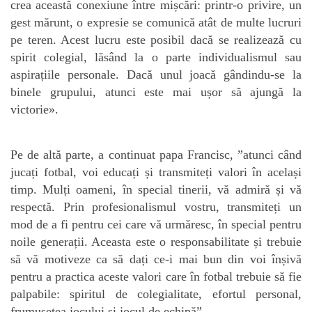
crea această conexiune între mișcări: printr-o privire, un
gest mărunt, o expresie se comunică atât de multe lucruri
pe teren. Acest lucru este posibil dacă se realizează cu
spirit colegial, lăsând la o parte individualismul sau
aspirațiile personale. Dacă unul joacă gândindu-se la
binele grupului, atunci este mai ușor să ajungă la
victorie».
Pe de altă parte, a continuat papa Francisc, ”atunci când
jucați fotbal, voi educați și transmiteți valori în același
timp. Mulți oameni, în special tinerii, vă admiră și vă
respectă. Prin profesionalismul vostru, transmiteți un
mod de a fi pentru cei care vă urmăresc, în special pentru
noile generații. Aceasta este o responsabilitate și trebuie
să vă motiveze ca să dați ce-i mai bun din voi înșivă
pentru a practica aceste valori care în fotbal trebuie să fie
palpabile: spiritul de colegialitate, efortul personal,
frumusețea jocului și jocul de echipă”.