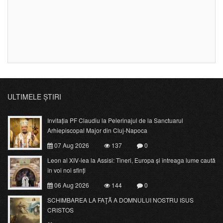
ULTIMELE ȘTIRI
Invitația PF Claudiu la Pelerinajul de la Sanctuarul
Arhiepiscopal Major din Cluj-Napoca
07 Aug 2026
137
0
Leon al XIV-lea la Assisi: Tineri, Europa și întreaga lume caută
în voi noi sfinți
06 Aug 2026
144
0
SCHIMBAREA LA FAŢĂ A DOMNULUI NOSTRU ISUS
CRISTOS