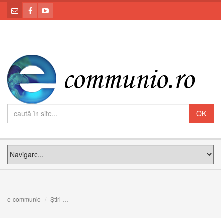
e-communio
Știri
Echipa de fotbal Villarreal (Spania), în audiență la Papa