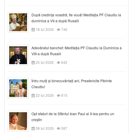
După credinţa voastră, fie vouă! Meditația PF Claudiu la
duminica a VII-a după Rusalii
18 Iul 2026
746
Adevăratul banchet: Meditația PF Claudiu la Duminica a
VIII-a după Rusalii
25 Iul 2026
642
Întru mulți și binecuvântați ani, Preafericite Părinte
Claudiu!
22 Iul 2026
615
Opt sfaturi de la Sfântul Ioan Paul al II-lea pentru un
creștin
08 Iul 2026
587