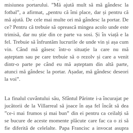
misiunea portarului. ”Mă ajută mult să mă gândesc la
fotbal”, a afirmat, „pentru că îmi place, dar și pentru că
mă ajută. De cele mai multe ori mă gândesc la portar. De
ce? Pentru că trebuie să oprească mingea acolo unde este
trimisă, dar nu știe din ce parte va sosi. Și în viață e la
fel. Trebuie să înfruntăm lucrurile de unde vin și așa cum
vin. Când mă găsesc într-o situație la care nu mă
așteptam sau pe care trebuie să o rezolv și care a venit
dintr-o parte pe când eu mă așteptam din altă parte,
atunci mă gândesc la portar. Așadar, mă gândesc deseori
la voi”.
La finalul cuvântului său, Sfântul Părinte i-a încurajat pe
jucătorii de la Villarreal să joace în așa fel încât să dea
”ce-i mai frumos și mai bun” din ei pentru ca ceilalți să
se bucure de aceste momente plăcute care fac ca o zi să
fie diferită de celelalte. Papa Francisc a invocat asupra