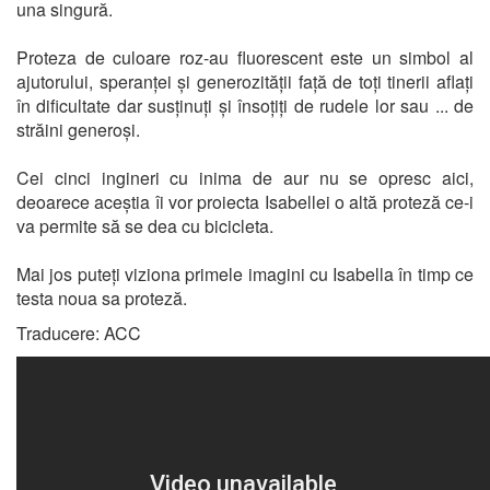
una singură.
Proteza de culoare roz-au fluorescent este un simbol al
ajutorului, speranței și generozității față de toți tinerii aflați
în dificultate dar susținuți și însoțiți de rudele lor sau ... de
străini generoși.
Cei cinci ingineri cu inima de aur nu se opresc aici,
deoarece aceștia îi vor proiecta Isabellei o altă proteză ce-i
va permite să se dea cu bicicleta.
Mai jos puteți viziona primele imagini cu Isabella în timp ce
testa noua sa proteză.
Traducere: ACC