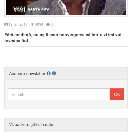
19 Ian 2017
4934
0
Fără credință, nu aș fi avut convingerea că într-o zi îmi voi
revedea fiul
Abonare newsletter
Vizualizare știri din data