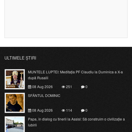
ULTIMELE ȘTIRI
MUNTELE LUPTEI: Meditația PF Claudiu la Duminica a X-a
după Rusalii
08 Aug 2026
251
0
SFÂNTUL DOMINIC
08 Aug 2026
114
0
Papa, în dialog cu tinerii la Assisi: Să construim o civilizație a
iubirii