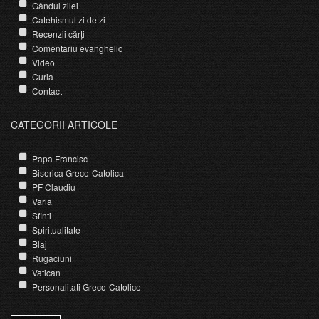
Gândul zilei
Catehismul zi de zi
Recenzii cărți
Comentariu evanghelic
Video
Curia
Contact
CATEGORII ARTICOLE
Papa Francisc
Biserica Greco-Catolica
PF Claudiu
Varia
Sfinti
Spiritualitate
Blaj
Rugaciuni
Vatican
Personalitati Greco-Catolice