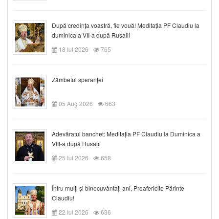
După credinţa voastră, fie vouă! Meditația PF Claudiu la
duminica a VII-a după Rusalii
18 Iul 2026
765
Zâmbetul speranței
05 Aug 2026
663
Adevăratul banchet: Meditația PF Claudiu la Duminica a
VIII-a după Rusalii
25 Iul 2026
658
Întru mulți și binecuvântați ani, Preafericite Părinte
Claudiu!
22 Iul 2026
636