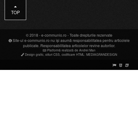
TOP
© 2018 -
e-communio.ro
- Toate drepturile rezervate
Site-ul e-communio.ro nu își asumă responsabilitatea pentru articolele
publicate. Responsabilitatea articolelor revine autorilor.
Platformă realizată de Andrei Man
Design grafic
,
stiluri CSS
,
codificare HTML
:
MEDIAGRANDESIGN