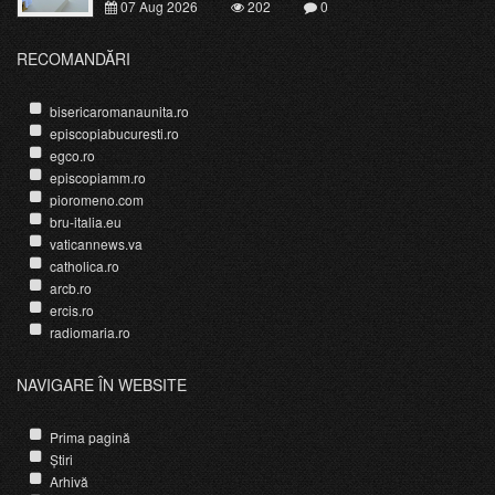
07 Aug 2026
202
0
RECOMANDĂRI
bisericaromanaunita.ro
episcopiabucuresti.ro
egco.ro
episcopiamm.ro
pioromeno.com
bru-italia.eu
vaticannews.va
catholica.ro
arcb.ro
ercis.ro
radiomaria.ro
NAVIGARE ÎN WEBSITE
Prima pagină
Știri
Arhivă