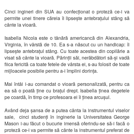
Cinci ingineri din SUA au confecționat o proteză ce-i va
permite unei tinere căreia îi lipsește antebrațului stâng să
cânte la vioară.
Isabella Nicola este o tânără americancă din Alexandria,
Virginia, în vârstă de 10. Ea s-a născut cu un handicap: îi
lipsește antebrațul stâng. Cu toate acestea din copilărie a
visat să cânte la vioară. Părinții săi, nerăbdători să-și vadă
fiica fericită ca toate fetele de vârsta ei, s-au folosit de toate
mijloacele posibile pentru a-i împlini dorința.
Mai întâi i-au comandat o vioară personalizată, pentru ca
ea să o poată ține cu brațul drept. Isabella ținea degetele
pe coardă, în timp ce profesoara ei îi ținea arcușul.
Având deja șansa de a putea cânta la instrumentul viselor
sale, cinci studenți în inginerie la Universitatea George
Mason i-au făcut o bucurie imensă oferindu-se să-i facă o
proteză ce-i va permite să cânte la instrumentul preferat de