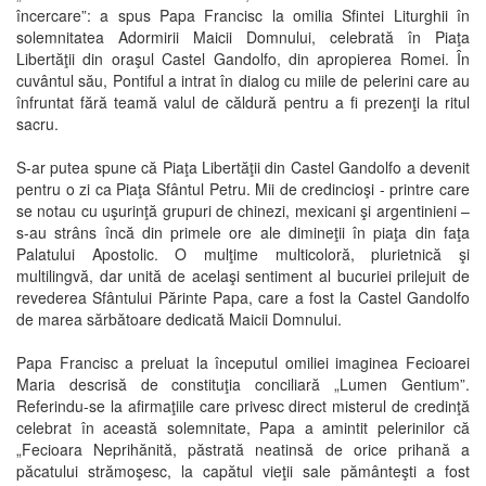
încercare”: a spus Papa Francisc la omilia Sfintei Liturghii în
solemnitatea Adormirii Maicii Domnului, celebrată în Piaţa
Libertăţii din oraşul Castel Gandolfo, din apropierea Romei. În
cuvântul său, Pontiful a intrat în dialog cu miile de pelerini care au
înfruntat fără teamă valul de căldură pentru a fi prezenţi la ritul
sacru.
S-ar putea spune că Piaţa Libertăţii din Castel Gandolfo a devenit
pentru o zi ca Piaţa Sfântul Petru. Mii de credincioşi - printre care
se notau cu uşurinţă grupuri de chinezi, mexicani şi argentinieni –
s-au strâns încă din primele ore ale dimineţii în piaţa din faţa
Palatului Apostolic. O mulţime multicoloră, plurietnică şi
multilingvă, dar unită de acelaşi sentiment al bucuriei prilejuit de
revederea Sfântului Părinte Papa, care a fost la Castel Gandolfo
de marea sărbătoare dedicată Maicii Domnului.
Papa Francisc a preluat la începutul omiliei imaginea Fecioarei
Maria descrisă de constituţia conciliară „Lumen Gentium”.
Referindu-se la afirmaţiile care privesc direct misterul de credinţă
celebrat în această solemnitate, Papa a amintit pelerinilor că
„Fecioara Neprihănită, păstrată neatinsă de orice prihană a
păcatului strămoşesc, la capătul vieţii sale pământeşti a fost