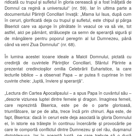
ridicată cu trupul şi sufletul în gloria cerească şi a fost înălţată de
Domnul ca regină a universului” (nr. 59). Iar în ultima parte a
documentului Părinţii Conciliari învaţă: „Mama lui Isus, după cum
în ceruri, glorificată deja cu trupul şi sufletul, este chipul şi pârga
Bisericii care va ajunge în plinătate în veacul ce va să vie, tot
astfel, aici pe pământ, străluceşte ca semn de speranţă sigură şi
de mângâiere pentru poporul peregrin al lui Dumnezeu, până
când va veni Ziua Domnului” (nr. 68).
În lumina acestei icoane ideale a Maicii Domnului, pictată cu
credinţă de cuvintele Părinţilor Conciliari, Sfântul Părinte a
prezentat credincioşilor omilia Celebrării Euharistice, la care
lecturile biblice – a observat Papa – ar putea fi cuprinse în trei
cuvinte cheie: „luptă, înviere şi speranţă”.
„Lectura din Cartea Apocalipsului – a spus Papa în cuvântul său –
„descrie viziunea luptei dintre femeie şi dragon. Imaginea femeii,
care reprezintă Biserica, este pe de o parte glorioasă,
triumfătoare, iar pe de alta, trece încă prin chinuri. Aşa este, de
fapt, Biserica: dacă în ceruri este deja asociată la gloria Domnului
ei, în istorie ea trăieşte în continuu încercările şi provocările pe
care le comportă conflictul dintre Dumnezeu şi cel rău, duşmanul
dintotdeauna. Iar în această luptă, pe care trebuie să o ducă