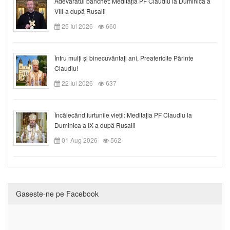
Adevăratul banchet: Meditația PF Claudiu la Duminica a
VIII-a după Rusalii
25 Iul 2026
660
Întru mulți și binecuvântați ani, Preafericite Părinte
Claudiu!
22 Iul 2026
637
Încălecând furtunile vieții: Meditația PF Claudiu la
Duminica a IX-a după Rusalii
01 Aug 2026
562
Gaseste-ne pe Facebook