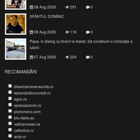
08 Aug 2026
291
0
SFÂNTUL DOMINIC
08 Aug 2026
116
0
Papa, în dialog cu tinerii la Assisi: Să construim o civilizație a
iubirii
07 Aug 2026
204
0
RECOMANDĂRI
bisericaromanaunita.ro
episcopiabucuresti.ro
egco.ro
episcopiamm.ro
pioromeno.com
bru-italia.eu
vaticannews.va
catholica.ro
arcb.ro