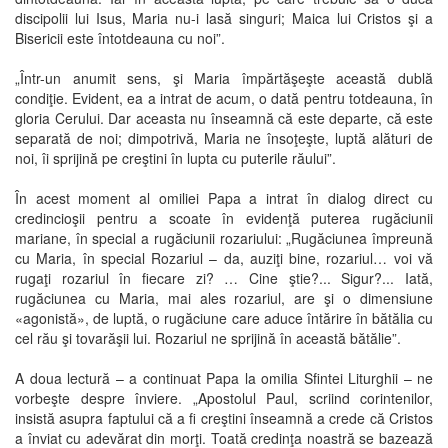
discipolii lui Isus, Maria nu-i lasă singuri; Maica lui Cristos şi a
Bisericii este întotdeauna cu noi”.
„Într-un anumit sens, şi Maria împărtăşeşte această dublă
condiţie. Evident, ea a intrat de acum, o dată pentru totdeauna, în
gloria Cerului. Dar aceasta nu înseamnă că este departe, că este
separată de noi; dimpotrivă, Maria ne însoţeşte, luptă alături de
noi, îi sprijină pe creştini în lupta cu puterile răului”.
În acest moment al omiliei Papa a intrat în dialog direct cu
credincioşii pentru a scoate în evidenţă puterea rugăciunii
mariane, în special a rugăciunii rozariului: „Rugăciunea împreună
cu Maria, în special Rozariul – da, auziţi bine, rozariul… voi vă
rugaţi rozariul în fiecare zi? … Cine ştie?... Sigur?... Iată,
rugăciunea cu Maria, mai ales rozariul, are şi o dimensiune
«agonistă», de luptă, o rugăciune care aduce întărire în bătălia cu
cel rău şi tovarăşii lui. Rozariul ne sprijină în această bătălie”.
A doua lectură – a continuat Papa la omilia Sfintei Liturghii – ne
vorbeşte despre înviere. „Apostolul Paul, scriind corintenilor,
insistă asupra faptului că a fi creştini înseamnă a crede că Cristos
a înviat cu adevărat din morţi. Toată credinţa noastră se bazează