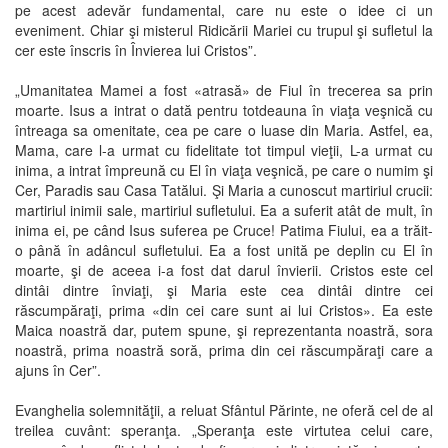
pe acest adevăr fundamental, care nu este o idee ci un
eveniment. Chiar şi misterul Ridicării Mariei cu trupul şi sufletul la
cer este înscris în Învierea lui Cristos”.
„Umanitatea Mamei a fost «atrasă» de Fiul în trecerea sa prin
moarte. Isus a intrat o dată pentru totdeauna în viaţa veşnică cu
întreaga sa omenitate, cea pe care o luase din Maria. Astfel, ea,
Mama, care l-a urmat cu fidelitate tot timpul vieţii, L-a urmat cu
inima, a intrat împreună cu El în viaţa veşnică, pe care o numim şi
Cer, Paradis sau Casa Tatălui. Şi Maria a cunoscut martiriul crucii:
martiriul inimii sale, martiriul sufletului. Ea a suferit atât de mult, în
inima ei, pe când Isus suferea pe Cruce! Patima Fiului, ea a trăit-
o până în adâncul sufletului. Ea a fost unită pe deplin cu El în
moarte, şi de aceea i-a fost dat darul învierii. Cristos este cel
dintâi dintre înviaţi, şi Maria este cea dintâi dintre cei
răscumpăraţi, prima «din cei care sunt ai lui Cristos». Ea este
Maica noastră dar, putem spune, şi reprezentanta noastră, sora
noastră, prima noastră soră, prima din cei răscumpăraţi care a
ajuns în Cer”.
Evanghelia solemnităţii, a reluat Sfântul Părinte, ne oferă cel de al
treilea cuvânt: speranţa. „Speranţa este virtutea celui care,