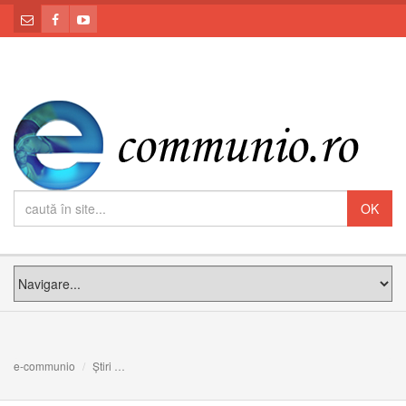
e-communio
Știri
Fecioara Maria, semn de speranţă sigură pentru întreag