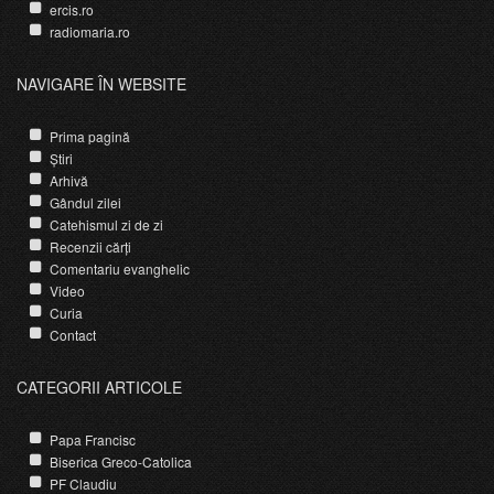
ercis.ro
radiomaria.ro
NAVIGARE ÎN WEBSITE
Prima pagină
Știri
Arhivă
Gândul zilei
Catehismul zi de zi
Recenzii cărți
Comentariu evanghelic
Video
Curia
Contact
CATEGORII ARTICOLE
Papa Francisc
Biserica Greco-Catolica
PF Claudiu