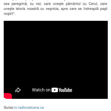
cea peregrină, cu noi; care uneşte pământul cu Cerul, care
uneşte istoria noastră cu veşnicia, spre care se îndreaptă paşii
noştri!”.
Sursa:
ro.radiovaticana.va