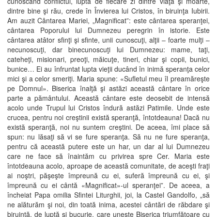
cunoscând conflictul, lupta de fiecare zi dintre viaţă şi moarte,
dintre bine şi rău, crede în Învierea lui Cristos, în biruinţa Iubirii.
Am auzit Cântarea Mariei, „Magnificat”: este cântarea speranţei,
cântarea Poporului lui Dumnezeu peregrin în istorie. Este
cântarea atâtor sfinţi şi sfinte, unii cunoscuţi, alţii – foarte mulţi –
necunoscuţi, dar binecunoscuţi lui Dumnezeu: mame, taţi,
cateheţi, misionari, preoţi, măicuţe, tineri, chiar şi copii, bunici,
bunice… Ei au înfruntat lupta vieţii ducând în inimă speranţa celor
mici şi a celor smeriţi. Maria spune: «Sufletul meu îl preamăreşte
pe Domnul». Biserica înalţă şi astăzi această cântare în orice
parte a pământului. Această cântare este deosebit de intensă
acolo unde Trupul lui Cristos îndură astăzi Patimile. Unde este
crucea, pentru noi creştinii există speranţă, întotdeauna! Dacă nu
există speranţă, noi nu suntem creştini. De aceea, îmi place să
spun: nu lăsaţi să vi se fure speranţa. Să nu ne fure speranţa,
pentru că această putere este un har, un dar al lui Dumnezeu
care ne face să înaintăm cu privirea spre Cer. Maria este
întotdeauna acolo, aproape de această comunitate, de aceşti fraţi
ai noştri, păşeşte împreună cu ei, suferă împreună cu ei, şi
împreună cu ei cântă «Magnificat»-ul speranţei”. De aceea, a
încheiat Papa omilia Sfintei Liturghii, joi, la Castel Gandolfo, „să
ne alăturăm şi noi, din toată inima, acestei cântări de răbdare şi
biruinţă, de luptă şi bucurie, care uneşte Biserica triumfătoare cu