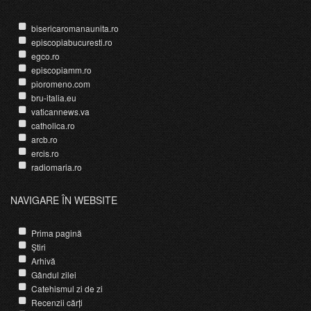
bisericaromanaunita.ro
episcopiabucuresti.ro
egco.ro
episcopiamm.ro
pioromeno.com
bru-italia.eu
vaticannews.va
catholica.ro
arcb.ro
ercis.ro
radiomaria.ro
NAVIGARE ÎN WEBSITE
Prima pagină
Știri
Arhivă
Gândul zilei
Catehismul zi de zi
Recenzii cărți