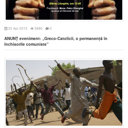
20 Apr 2015
5880
0
ANUNȚ eveniment: „Greco-Catolicii, o permanență în
închisorile comuniste”