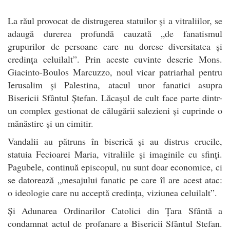
La răul provocat de distrugerea statuilor și a vitraliilor, se
adaugă durerea profundă cauzată „de fanatismul
grupurilor de persoane care nu doresc diversitatea și
credința celuilalt”. Prin aceste cuvinte descrie Mons.
Giacinto-Boulos Marcuzzo, noul vicar patriarhal pentru
Ierusalim și Palestina, atacul unor fanatici asupra
Bisericii Sfântul Ștefan. Lăcașul de cult face parte dintr-
un complex gestionat de călugării salezieni și cuprinde o
mănăstire și un cimitir.
Vandalii au pătruns în biserică și au distrus crucile,
statuia Fecioarei Maria, vitraliile și imaginile cu sfinți.
Pagubele, continuă episcopul, nu sunt doar economice, ci
se datorează „mesajului fanatic pe care îl are acest atac:
o ideologie care nu acceptă credința, viziunea celuilalt”.
Și Adunarea Ordinarilor Catolici din Țara Sfântă a
condamnat actul de profanare a Bisericii Sfântul Stefan.