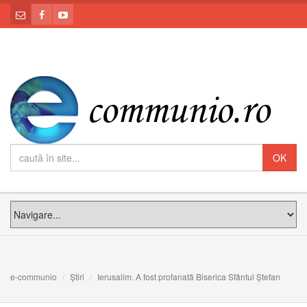
e-communio
Știri
Ierusalim. A fost profanată Biserica Sfântul Ștefan