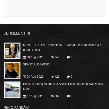
ULTIMELE ȘTIRI
MUNTELE LUPTEI: Meditația PF Claudiu la Duminica a X-a
după Rusalii
08 Aug 2026
346
0
SFÂNTUL DOMINIC
08 Aug 2026
129
0
Papa, în dialog cu tinerii la Assisi: Să construim o civilizație a
iubirii
07 Aug 2026
207
0
RECOMANDĂRI