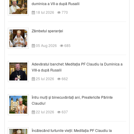
duminica a VII-a după Rusalii
18 Iul 2026
770
Zâmbetul speranței
05 Aug 2026
685
Adevăratul banchet: Meditația PF Claudiu la Duminica a
VIII-a după Rusalii
25 Iul 2026
662
Întru mulți și binecuvântați ani, Preafericite Părinte
Claudiu!
22 Iul 2026
637
Încălecând furtunile vieții: Meditația PF Claudiu la