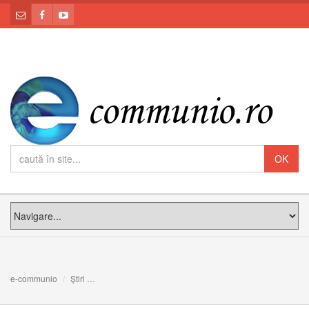
e-communio
Știri
Deși e dezamăgit de păcatele noastre, Dumnezeu nu-și r