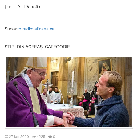
(rv – A. Dancă)
Sursa:
ro.radiovaticana.va
ȘTIRI DIN ACEEAȘI CATEGORIE
27 Ian 2020
4225
0