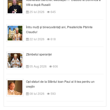
VIII-a după Rusalii
25 Iul 2026
645
Întru mulți și binecuvântați ani, Preafericite Părinte
Claudiu!
22 Iul 2026
618
Zâmbetul speranței
05 Aug 2026
606
Opt sfaturi de la Sfântul Ioan Paul al II-lea pentru un
creștin
08 Iul 2026
593