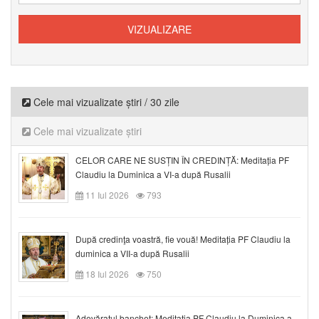
Cele mai vizualizate știri / 30 zile
Cele mai vizualizate știri
CELOR CARE NE SUSȚIN ÎN CREDINȚĂ: Meditația PF
Claudiu la Duminica a VI-a după Rusalii
11 Iul 2026
793
După credinţa voastră, fie vouă! Meditația PF Claudiu la
duminica a VII-a după Rusalii
18 Iul 2026
750
Adevăratul banchet: Meditația PF Claudiu la Duminica a