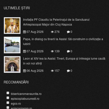
ULTIMELE ȘTIRI
Invitația PF Claudiu la Pelerinajul de la Sanctuarul
Arhiepiscopal Major din Cluj-Napoca
07 Aug 2026
276
0
Papa, în dialog cu tinerii la Assisi: Să construim o civilizație a
iubirii
07 Aug 2026
139
0
Leon al XIV-lea la Assisi: Tineri, Europa și întreaga lume caută
în voi noi sfinți
06 Aug 2026
157
0
RECOMANDĂRI
bisericaromanaunita.ro
episcopiabucuresti.ro
egco.ro
episcopiamm.ro