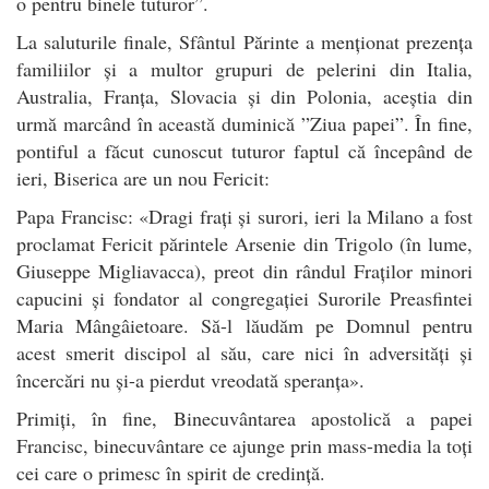
o pentru binele tuturor”.
La saluturile finale, Sfântul Părinte a menționat prezența
familiilor și a multor grupuri de pelerini din Italia,
Australia, Franța, Slovacia și din Polonia, aceștia din
urmă marcând în această duminică ”Ziua papei”. În fine,
pontiful a făcut cunoscut tuturor faptul că începând de
ieri, Biserica are un nou Fericit:
Papa Francisc: «Dragi frați și surori, ieri la Milano a fost
proclamat Fericit părintele Arsenie din Trigolo (în lume,
Giuseppe Migliavacca), preot din rândul Fraților minori
capucini și fondator al congregației Surorile Preasfintei
Maria Mângâietoare. Să-l lăudăm pe Domnul pentru
acest smerit discipol al său, care nici în adversități și
încercări nu și-a pierdut vreodată speranța».
Primiți, în fine, Binecuvântarea apostolică a papei
Francisc, binecuvântare ce ajunge prin mass-media la toți
cei care o primesc în spirit de credință.