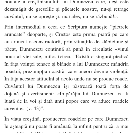
noutate a creștinismului: un Dumnezeu care, deși este
dezamăgit de greșelile și păcatele noastre, nu-și retrage
cuvântul, nu se oprește și, mai ales, nu se răzbună!».
Prin intermediul a ceea ce Scriptura numește ”pietrele
aruncate” deoparte, și Cristos este prima piatră pe care
au aruncat-o constructorii, prin situațiile de slăbiciune și
păcat, Dumnezeu continuă să pună în circulație «vinul
nou» al viei sale, milostivirea. ”Există o singură piedică
în fața voinței tenace și blânde a lui Dumnezeu: mândria
noastră, prezumpția noastră, care uneori devine violență.
În fața acestor atitudini și acolo unde nu se produc roade,
Cuvântul lui Dumnezeu își păstrează toată forța de
dojană și avertisment: «Împărăția lui Dumnezeu va fi
luată de la voi și dată unui popor care va aduce roadele
cuvenite» (v. 43)”.
În viața creștină, producerea roadelor pe care Dumnezeu
le așteaptă nu poate fi amânată la infinit pentru că, a mai