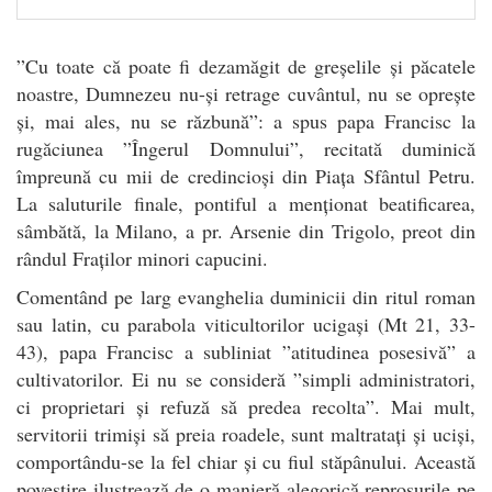
”Cu toate că poate fi dezamăgit de greșelile și păcatele
noastre, Dumnezeu nu-și retrage cuvântul, nu se oprește
și, mai ales, nu se răzbună”: a spus papa Francisc la
rugăciunea ”Îngerul Domnului”, recitată duminică
împreună cu mii de credincioși din Piața Sfântul Petru.
La saluturile finale, pontiful a menționat beatificarea,
sâmbătă, la Milano, a pr. Arsenie din Trigolo, preot din
rândul Fraților minori capucini.
Comentând pe larg evanghelia duminicii din ritul roman
sau latin, cu parabola viticultorilor ucigași (Mt 21, 33-
43), papa Francisc a subliniat ”atitudinea posesivă” a
cultivatorilor. Ei nu se consideră ”simpli administratori,
ci proprietari și refuză să predea recolta”. Mai mult,
servitorii trimiși să preia roadele, sunt maltratați și uciși,
comportându-se la fel chiar și cu fiul stăpânului. Această
povestire ilustrează de o manieră alegorică reproșurile pe