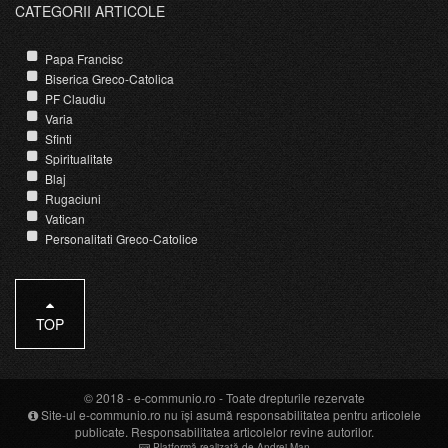
CATEGORII ARTICOLE
Papa Francisc
Biserica Greco-Catolica
PF Claudiu
Varia
Sfinti
Spiritualitate
Blaj
Rugaciuni
Vatican
Personalitati Greco-Catolice
TOP
© 2018 -
e-communio.ro
- Toate drepturile rezervate
Site-ul e-communio.ro nu își asumă responsabilitatea pentru articolele
publicate. Responsabilitatea articolelor revine autorilor.
Platformă realizată de Andrei Man