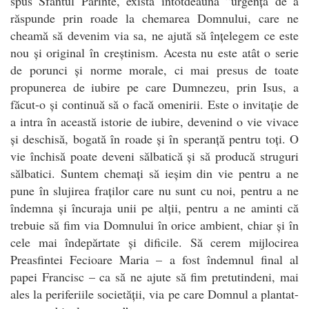
spus Sfântul Părinte, există întotdeauna ”urgența de a
răspunde prin roade la chemarea Domnului, care ne
cheamă să devenim via sa, ne ajută să înțelegem ce este
nou și original în creștinism. Acesta nu este atât o serie
de porunci și norme morale, ci mai presus de toate
propunerea de iubire pe care Dumnezeu, prin Isus, a
făcut-o și continuă să o facă omenirii. Este o invitație de
a intra în această istorie de iubire, devenind o vie vivace
și deschisă, bogată în roade și în speranță pentru toți. O
vie închisă poate deveni sălbatică și să producă struguri
sălbatici. Suntem chemați să ieșim din vie pentru a ne
pune în slujirea fraților care nu sunt cu noi, pentru a ne
îndemna și încuraja unii pe alții, pentru a ne aminti că
trebuie să fim via Domnului în orice ambient, chiar și în
cele mai îndepărtate și dificile. Să cerem mijlocirea
Preasfintei Fecioare Maria – a fost îndemnul final al
papei Francisc – ca să ne ajute să fim pretutindeni, mai
ales la periferiile societății, via pe care Domnul a plantat-