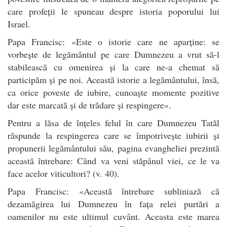
care profeții le spuneau despre istoria poporului lui
Israel.
Papa Francisc: «Este o istorie care ne aparține: se
vorbește de legământul pe care Dumnezeu a vrut să-l
stabilească cu omenirea și la care ne-a chemat să
participăm și pe noi. Această istorie a legământului, însă,
ca orice poveste de iubire, cunoaște momente pozitive
dar este marcată și de trădare și respingere».
Pentru a lăsa de înțeles felul în care Dumnezeu Tatăl
răspunde la respingerea care se împotrivește iubirii și
propunerii legământului său, pagina evangheliei prezintă
această întrebare: Când va veni stăpânul viei, ce le va
face acelor viticultori? (v. 40).
Papa Francisc: «Această întrebare subliniază că
dezamăgirea lui Dumnezeu în fața relei purtări a
oamenilor nu este ultimul cuvânt. Aceasta este marea