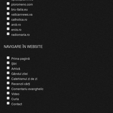
pioromeno.com
bru-italia.eu
vaticannews.va
catholica.ro
arcb.ro
ercis.ro
radiomaria.ro
NAVIGARE ÎN WEBSITE
Prima pagină
Știri
Arhivă
Gândul zilei
Catehismul zi de zi
Recenzii cărți
Comentariu evanghelic
Video
Curia
Contact