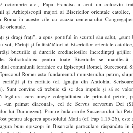
9 octombrie a.c., Papa Francisc a avut un colocviu fra
hii și Arhiepiscopii majori ai Bisericilor orientale catolice,
la Roma în aceste zile cu ocazia centenarului Congregației
ile orientale.
ți și dragi frați”, a spus pontiful în scurtul său salut, „sunt
cu voi, Părinți și Întâistătători ai Bisericilor orientale catolice
tăși bucuriile și durerile credincioșilor încredințați grijilor
ale. Solicitudinea pentru toate Bisericile se manifestă 
diul comuniunii ierarhice cu Episcopul Romei, Succesorul S
Episcopul Romei este fundamentul ministeriului petrin, sluji
 carității și în caritate (cf. Ignațiu din Antiohia, Scrisoar
). Sunt convins că trebuie să se dea impuls și să se valori
ă legătura care unește colegialitatea de primatul petrin, 
ta «un primat diaconal», cel de Servus servorum Dei (Slu
rilor lui Dumnezeu). Printre îndatoririle Succesorului lui Pet
ost pentru alegerea apostolului Matia (cf. Fap 1,15-26), este 
igura buni episcopi în Bisericile particulare răspândite în 