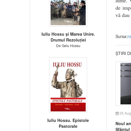
lume. V
de impo
vă dau 
Iuliu Hossu și Marea Unire.
Sursa:
r
Drumul Rezoluției
De Gelu Hossu
ȘTIRI 
05 Aug
Iuliu Hossu. Epistole
Noul am
Pastorale
Sfântul