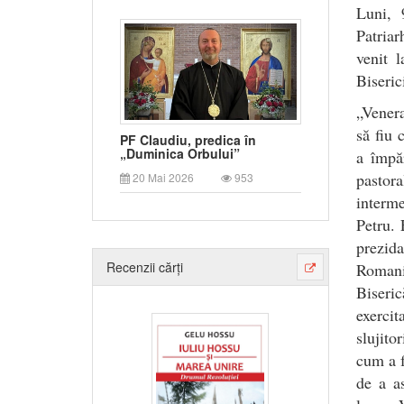
Luni, 
Patriar
venit 
Biseric
„Venera
să fiu 
PF Claudiu, predica în
„Duminica Orbului”
a împăr
pastor
20 Mai 2026
953
interme
Petru. 
prezida
Recenzii cărți
Romani
Biseric
exerci
slujito
cum a f
de a as