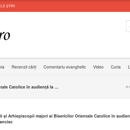
LE ȘTIRI
nia
Recenzii cărți
Comentariu evanghelic
Video
Curia
L
Patriarhii și Arhiepiscopii majori ai Bisericilor Orientale Catolice în audiență la Papa Francisc
e-
ii și Arhiepiscopii majori ai Bisericilor Orientale Catolice în audien
ancisc