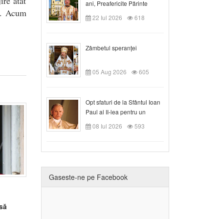
ire atât
ani, Preafericite Părinte
re. Acum
Claudiu!
22 Iul 2026
618
Zâmbetul speranței
05 Aug 2026
605
Opt sfaturi de la Sfântul Ioan
Paul al II-lea pentru un
creștin
08 Iul 2026
593
Gaseste-ne pe Facebook
să