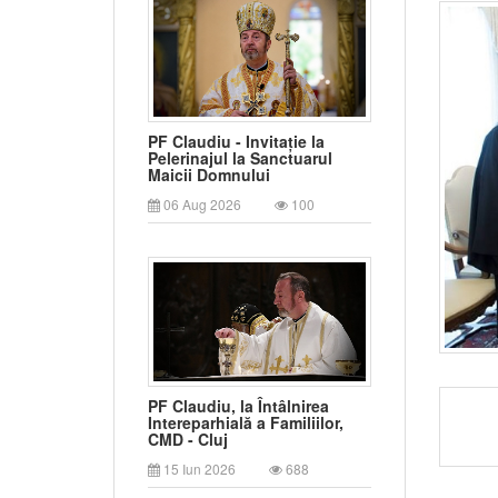
PF Claudiu - Invitație la
Pelerinajul la Sanctuarul
Maicii Domnului
06 Aug 2026
100
PF Claudiu, la Întâlnirea
Intereparhială a Familiilor,
CMD - Cluj
15 Iun 2026
688