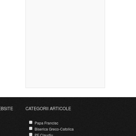
EBSITE
CATEGORII ARTICOLE
Papa Francisc
Biserica Greco-Catolica
PF Claudiu