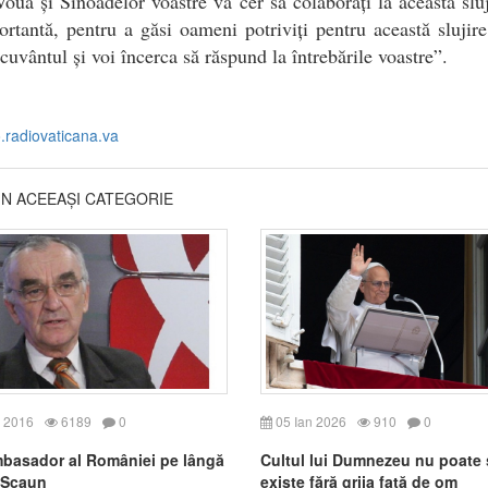
ouă și Sinoadelor voastre vă cer să colaborați la această sluj
rtantă, pentru a găsi oameni potriviți pentru această sluji
cuvântul și voi încerca să răspund la întrebările voastre”.
o.radiovaticana.va
DIN ACEEAȘI CATEGORIE
 2016
6189
0
05 Ian 2026
910
0
basador al României pe lângă
Cultul lui Dumnezeu nu poate 
 Scaun
existe fără grija față de om