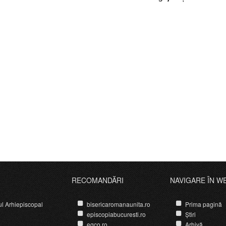
RECOMANDĂRI
NAVIGARE ÎN W
ul Arhiepiscopal
bisericaromanaunita.ro
Prima pagină
episcopiabucuresti.ro
Știri
egco.ro
Arhivă