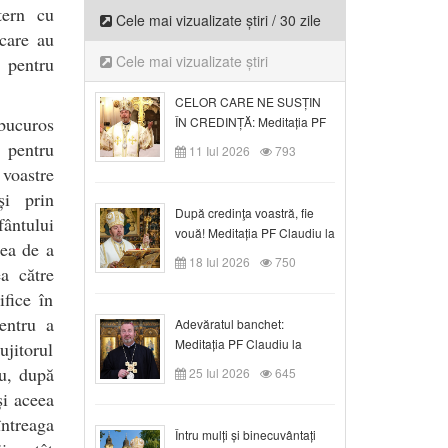
tern cu
Cele mai vizualizate știri / 30 zile
 care au
Cele mai vizualizate știri
 pentru
CELOR CARE NE SUSȚIN
 bucuros
ÎN CREDINȚĂ: Meditația PF
Claudiu la Duminica a VI-a
, pentru
11 Iul 2026
793
după Rusalii
 voastre
și prin
După credinţa voastră, fie
fântului
vouă! Meditația PF Claudiu la
rea de a
duminica a VII-a după Rusalii
18 Iul 2026
750
ea către
fice în
pentru a
Adevăratul banchet:
Meditația PF Claudiu la
jitorul
Duminica a VIII-a după
ru, după
25 Iul 2026
645
Rusalii
și aceea
întreaga
Întru mulți și binecuvântați