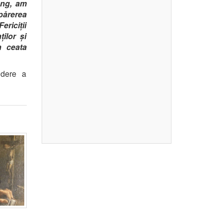
ung, am
părerea
ericiții
ților și
n ceata
idere a