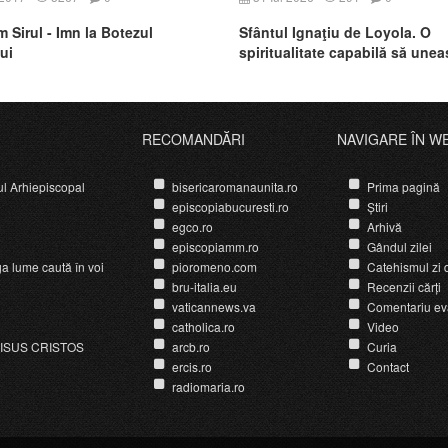
m Sirul - Imn la Botezul
Sfântul Ignaţiu de Loyola. O
ui
spiritualitate capabilă să une
credinţa, cultura şi îngrijirea c
urmă
RECOMANDĂRI
NAVIGARE ÎN W
ul Arhiepiscopal
bisericaromanaunita.ro
Prima pagină
episcopiabucuresti.ro
Știri
egco.ro
Arhivă
episcopiamm.ro
Gândul zilei
ga lume caută în voi
pioromeno.com
Catehismul zi d
bru-italia.eu
Recenzii cărți
vaticannews.va
Comentariu ev
catholica.ro
Video
ISUS CRISTOS
arcb.ro
Curia
ercis.ro
Contact
radiomaria.ro