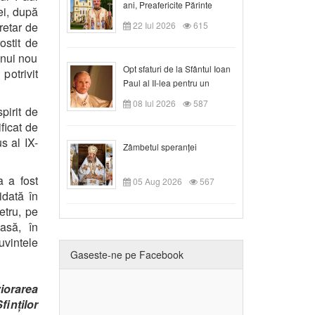
ani, Preafericite Părinte
ei, după
Claudiu!
retar de
22 Iul 2026
615
ostit de
unui nou
Opt sfaturi de la Sfântul Ioan
potrivit
Paul al II-lea pentru un
creștin
08 Iul 2026
587
pirit de
ficat de
s al IX-
Zâmbetul speranței
ea
a fost
05 Aug 2026
567
idată în
etru, pe
asă, în
vintele
Gaseste-ne pe Facebook
viorarea
finților