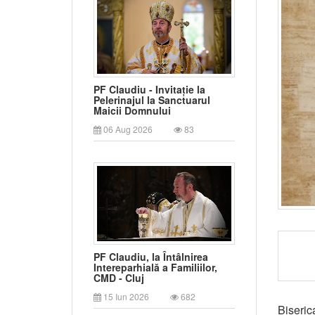
PF Claudiu - Invitație la
Pelerinajul la Sanctuarul
Maicii Domnului
06 Aug 2026
83
PF Claudiu, la Întâlnirea
Intereparhială a Familiilor,
CMD - Cluj
15 Iun 2026
682
Biseric