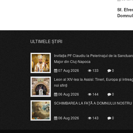
Sf. Efre
Domnul
ULTIMELE ȘTIRI
Invitația PF Claudiu la Pelerinajul de la Sanctuar
Major din Cluj-Napoca
07 Aug 2026
133
0
Leon al XIV-lea la Assisi: Tineri, Europa și întrea
noi sfinți
06 Aug 2026
144
0
SCHIMBAREA LA FAŢĂ A DOMNULUI NOSTRU 
06 Aug 2026
143
0