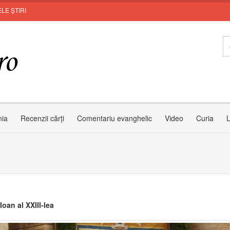
LE ȘTIRI
nia
Recenzii cărți
Comentariu evanghelic
Video
Curia
L
Ioan al XXIII-lea