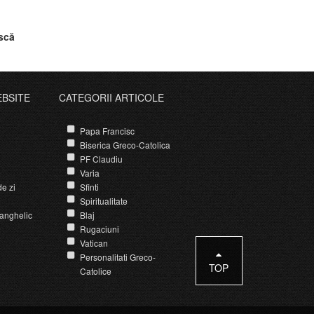
ască
elor din
EBSITE
CATEGORII ARTICOLE
Papa Francisc
Biserica Greco-Catolica
PF Claudiu
Varia
e zi
Sfinti
Spiritualitate
anghelic
Blaj
Rugaciuni
Vatican
Personalitati Greco-
TOP
Catolice