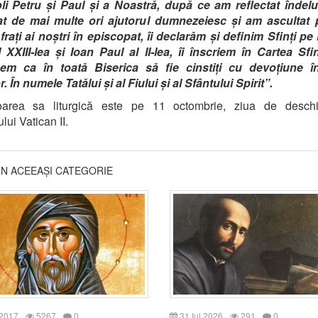
li Petru și Paul și a Noastră, după ce am reflectat îndel
at de mai multe ori ajutorul dumnezeiesc și am ascultat 
frați ai noștri în episcopat, îi declarăm și definim Sfinți pe F
 XXIII-lea și Ioan Paul al II-lea, îi înscriem în Cartea Sfin
em ca în toată Biserica să fie cinstiți cu devoțiune î
r. În numele Tatălui și al Fiului și al Sfântului Spirit”.
oarea sa liturgică este pe 11 octombrie, ziua de desch
lui Vatican II.
DIN ACEEAȘI CATEGORIE
 2017
5267
0
31 Iul 2026
291
0