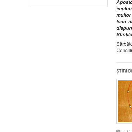
Aposto
implor
multor 
Ioan al
dispun
Sfințilo
Sărbăt
Conciliu
ȘTIRI 
05 Ian