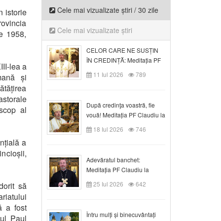
Cele mai vizualizate știri / 30 zile
 istorie
rovincia
Cele mai vizualizate știri
e 1958,
CELOR CARE NE SUSȚIN
ÎN CREDINȚĂ: Meditația PF
III-lea a
Claudiu la Duminica a VI-a
11 Iul 2026
789
mană și
după Rusalii
ătățirea
astorale
După credinţa voastră, fie
iscop al
vouă! Meditația PF Claudiu la
duminica a VII-a după Rusalii
18 Iul 2026
746
nțială a
incioșii,
Adevăratul banchet:
Meditația PF Claudiu la
Duminica a VIII-a după
25 Iul 2026
642
dorit să
Rusalii
riatului
ă a fost
Întru mulți și binecuvântați
tul Paul