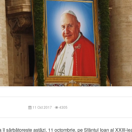
11 Oct 2017
4305
a îl sărbătorește astăzi, 11 octombrie, pe Sfântul Ioan al XXIII-le