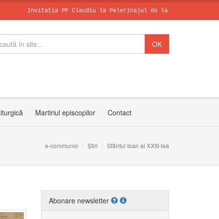
Invitația PF Claudiu la Pelerinajul de la Sanctuarul Arhiepisco
Leon al XIV-le
SCHIMBAREA LA 
Zâmbetul spera
iturgică
Martiriul episcopilor
Contact
e-communio
Știri
Sfântul Ioan al XXIII-lea
Abonare newsletter