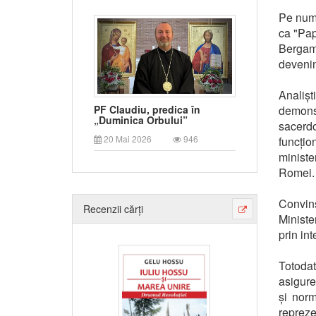
Pe nume
ca "Pap
Bergam
devenin
Analiști
demons
PF Claudiu, predica în
„Duminica Orbului”
sacerdo
20 Mai 2026
946
funcțio
ministe
Romei.
Convins
Recenzii cărți
Minister
prin int
Totodat
asigure
și norm
repreze