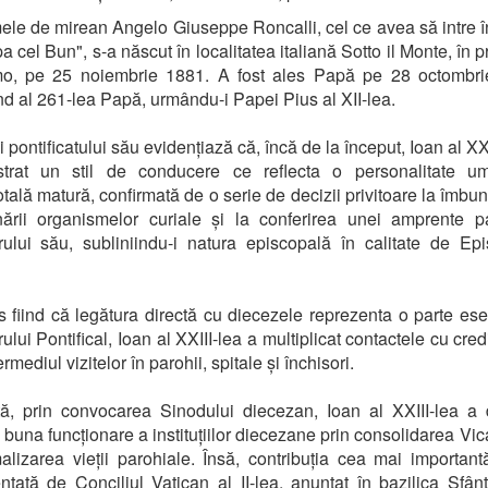
le de mirean Angelo Giuseppe Roncalli, cel ce avea să intre în
a cel Bun", s-a născut în localitatea italiană Sotto il Monte, în p
o, pe 25 noiembrie 1881. A fost ales Papă pe 28 octombri
d al 261-lea Papă, urmându-i Papei Pius al XII-lea.
i pontificatului său evidențiază că, încă de la început, Ioan al XX
trat un stil de conducere ce reflecta o personalitate u
tală matură, confirmată de o serie de decizii privitoare la îmbun
nării organismelor curiale și la conferirea unei amprente p
rului său, subliniindu-i natura episcopală în calitate de Ep
 fiind că legătura directă cu diecezele reprezenta o parte ese
ului Pontifical, Ioan al XXIII-lea a multiplicat contactele cu cred
ermediul vizitelor în parohii, spitale și închisori.
ă, prin convocarea Sinodului diecezan, Ioan al XXIII-lea a 
 buna funcționare a instituțiilor diecezane prin consolidarea Vica
alizarea vieții parohiale. Însă, contribuția cea mai important
ntată de Conciliul Vatican al II-lea, anunțat în bazilica Sfân