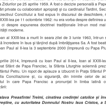
a Zidurilor pe 25 aprilie 1959. A fost o decizie personală a Pap
ări private cu colaboratori apropiați și cu cardinalul Tardini, Sec
biectivul Conciliului a fost expus în discursul de deschidere, r
 XXIII-lea pe 11 octombrie 1962: nu era vorba despre definirea 
 ci despre expunerea doctrinei tradiționale într-un mod mai 
lității moderne.
an al XXIII-lea a murit în seara zilei de 3 iunie 1963, într-un s
ă încredere în Isus şi tânjind după îmbrăţişarea Sa. A fost beati
an Paul al II-lea la 3 septembrie 2000 (împreună cu Papa Piu
prilie 2014,
împreună cu
Ioan Paul al II-lea,
Ioan al XXIII-l
at Sfânt de Papa Francisc, la Sfânta Liturghie solemnă prez
fântul Petru. Un ropot de aplauze a izbucnit în Piața Sfântul P
lla Conciliazione și, cu siguranță, din inimile celor de ac
ul în care Papa Francisc a pronunțat în limba latină cu
ării:
lava Preasfintei Treimi, cinstirea credinței catolice și în
creștine, cu autoritatea Domnului Nostru Isus Cristos, a S