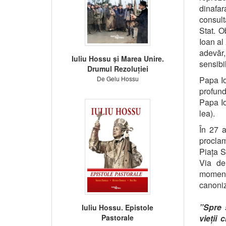
dinafar
consult
Stat. O
Ioan al
adevăr,
Iuliu Hossu și Marea Unire.
sensibi
Drumul Rezoluției
De Gelu Hossu
Papa Io
profund
Papa Io
lea).
În 27 a
proclam
Piața S
Via de
moment
canoniz
”Spre s
Iuliu Hossu. Epistole
Pastorale
vieții 