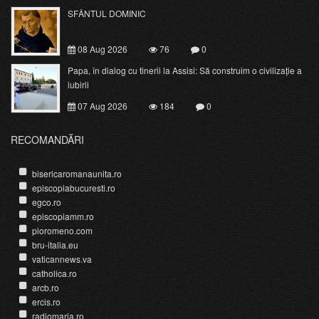
SFÂNTUL DOMINIC
08 Aug 2026
76
0
Papa, în dialog cu tinerii la Assisi: Să construim o civilizație a
iubirii
07 Aug 2026
184
0
RECOMANDĂRI
bisericaromanaunita.ro
episcopiabucuresti.ro
egco.ro
episcopiamm.ro
pioromeno.com
bru-italia.eu
vaticannews.va
catholica.ro
arcb.ro
ercis.ro
radiomaria.ro