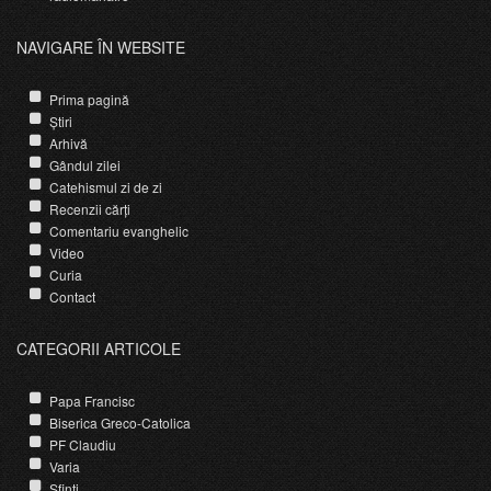
NAVIGARE ÎN WEBSITE
Prima pagină
Știri
Arhivă
Gândul zilei
Catehismul zi de zi
Recenzii cărți
Comentariu evanghelic
Video
Curia
Contact
CATEGORII ARTICOLE
Papa Francisc
Biserica Greco-Catolica
PF Claudiu
Varia
Sfinti