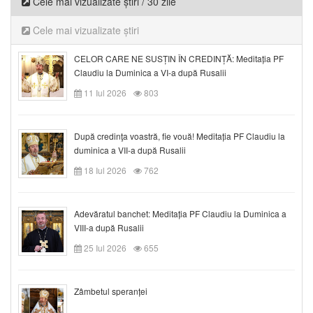
Cele mai vizualizate știri / 30 zile
Cele mai vizualizate știri
CELOR CARE NE SUSȚIN ÎN CREDINȚĂ: Meditația PF
Claudiu la Duminica a VI-a după Rusalii
11 Iul 2026
803
După credinţa voastră, fie vouă! Meditația PF Claudiu la
duminica a VII-a după Rusalii
18 Iul 2026
762
Adevăratul banchet: Meditația PF Claudiu la Duminica a
VIII-a după Rusalii
25 Iul 2026
655
Zâmbetul speranței