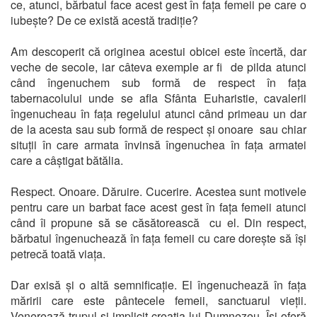
ce, atunci, bărbatul face acest gest în fața femeii pe care o
iubește? De ce există acestă tradiție?
Am descoperit că originea acestui obicei este încertă, dar
veche de secole, iar câteva exemple ar fi de pilda atunci
când îngenuchem sub formă de respect în fața
tabernacolului unde se afla Sfânta Euharistie, cavalerii
îngenucheau în fața regelului atunci când primeau un dar
de la acesta sau sub formă de respect și onoare sau chiar
situții în care armata învinsă îngenuchea în fața armatei
care a câștigat bătălia.
Respect. Onoare. Dăruire. Cucerire. Acestea sunt motivele
pentru care un barbat face acest gest în fața femeii atunci
când îi propune să se căsătorească cu el. Din respect,
bărbatul îngenuchează în fața femeii cu care dorește să își
petrecă toată viața.
Dar exisă și o altă semnificație. El îngenuchează în fața
măririi care este pântecele femeii, sanctuarul vieții.
Venerează trupul și implicit creația lui Dumnezeu. Își oferă