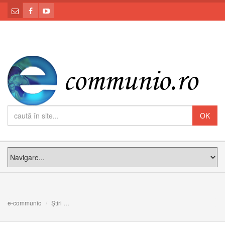
e-communio
Știri
De ce bărbatul îngenunchiază în fața femeii pe care o i