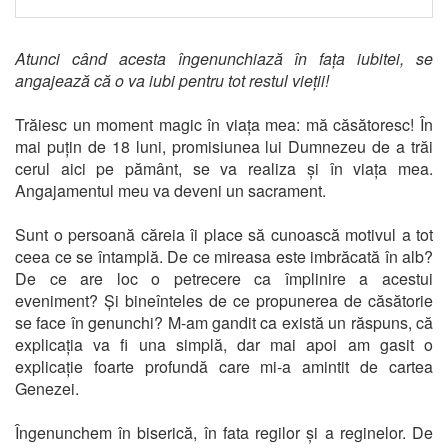
Atunci când acesta îngenunchiază în fața iubitei, se
angajează că o va iubi pentru tot restul vieții!
Trăiesc un moment magic în viața mea: mă căsătoresc! În
mai puțin de 18 luni, promisiunea lui Dumnezeu de a trăi
cerul aici pe pământ, se va realiza și în viața mea.
Angajamentul meu va deveni un sacrament.
Sunt o persoană căreia îi place să cunoască motivul a tot
ceea ce se întamplă. De ce mireasa este imbrăcată în alb?
De ce are loc o petrecere ca împlinire a acestui
eveniment? Și bineînteles de ce propunerea de căsătorie
se face în genunchi? M-am gandit ca există un răspuns, că
explicația va fi una simplă, dar mai apoi am gasit o
explicație foarte profundă care mi-a amintit de cartea
Genezei.
Îngenunchem în biserică, în fata regilor și a reginelor. De