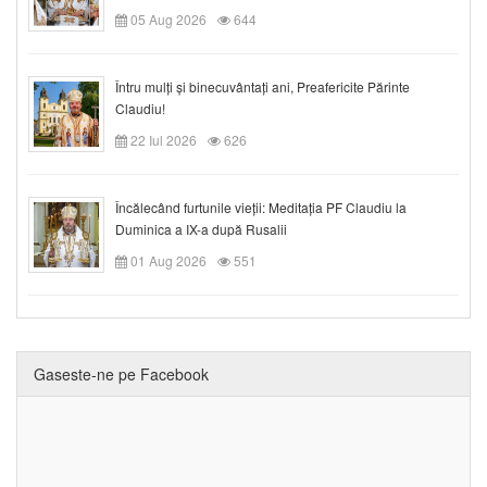
05 Aug 2026
644
Întru mulți și binecuvântați ani, Preafericite Părinte
Claudiu!
22 Iul 2026
626
Încălecând furtunile vieții: Meditația PF Claudiu la
Duminica a IX-a după Rusalii
01 Aug 2026
551
Gaseste-ne pe Facebook