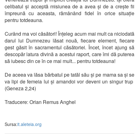
celibatul și acceptă misiunea de a avea și de a crește fii
împreună cu aceasta, rămânând fidel în orice situație
pentru totdeauna.
Curând ma voi căsători! Înțeleg acum mai mult ca niciodată
darul lui Dumnezeu lăsat nouă, fiecare element, fiecare
gest găsit în sacramentul căsătoriei. Încet, încet ajung să
descopăr latura divină a acestui raport, care îmi dă puterea
să iubesc din ce în ce mai mult... pentru totdeauna!
De aceea va lăsa bărbatul pe tatăl său și pe mama sa și se
va lipi de femeia lui și amandoi vor deveni un singur trup
(Geneza 2,24)
Traducere: Orian Remus Anghel
Sursa:
it.aleteia.org