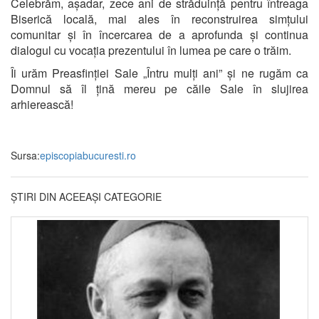
Celebrăm, așadar, zece ani de străduință pentru întreaga
Biserică locală, mai ales în reconstruirea simțului
comunitar și în încercarea de a aprofunda și continua
dialogul cu vocația prezentului în lumea pe care o trăim.
Îi urăm Preasfinției Sale „Întru mulți ani” și ne rugăm ca
Domnul să îl țină mereu pe căile Sale în slujirea
arhierească!
Sursa:
episcopiabucuresti.ro
ȘTIRI DIN ACEEAȘI CATEGORIE