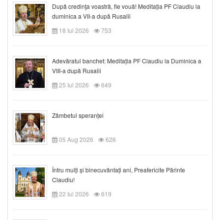
După credinţa voastră, fie vouă! Meditația PF Claudiu la
duminica a VII-a după Rusalii
18 Iul 2026
753
Adevăratul banchet: Meditația PF Claudiu la Duminica a
VIII-a după Rusalii
25 Iul 2026
649
Zâmbetul speranței
05 Aug 2026
626
Întru mulți și binecuvântați ani, Preafericite Părinte
Claudiu!
22 Iul 2026
619