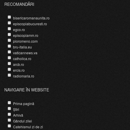
RECOMANDĂRI
bisericaromanaunita.ro
episcopiabucuresti.ro
egco.ro
episcopiamm.ro
pioromeno.com
bru-italia.eu
vaticannews.va
catholica.ro
arcb.ro
ercis.ro
radiomaria.ro
NAVIGARE ÎN WEBSITE
Prima pagină
Știri
Arhivă
Gândul zilei
Catehismul zi de zi