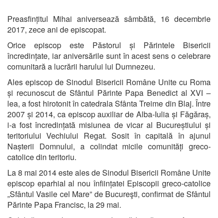
Preasfințitul Mihai aniversează sâmbătă, 16 decembrie
2017, zece ani de episcopat.
Orice episcop este Păstorul și Părintele Bisericii
încredințate, iar aniversările sunt în acest sens o celebrare
comunitară a lucrării harului lui Dumnezeu.
Ales episcop de Sinodul Bisericii Române Unite cu Roma
și recunoscut de Sfântul Părinte Papa Benedict al XVI –
lea, a fost hirotonit în catedrala Sfânta Treime din Blaj. Între
2007 și 2014, ca episcop auxiliar de Alba-Iulia și Făgăraș,
i-a fost încredințată misiunea de vicar al Bucureștiului și
teritoriului Vechiului Regat. Sosit în capitală în ajunul
Nașterii Domnului, a colindat micile comunități greco-
catolice din teritoriu.
La 8 mai 2014 este ales de Sinodul Bisericii Române Unite
episcop eparhial al nou înființatei Episcopii greco-catolice
„Sfântul Vasile cel Mare” de Bucureşti, confirmat de Sfântul
Părinte Papa Francisc, la 29 mai.