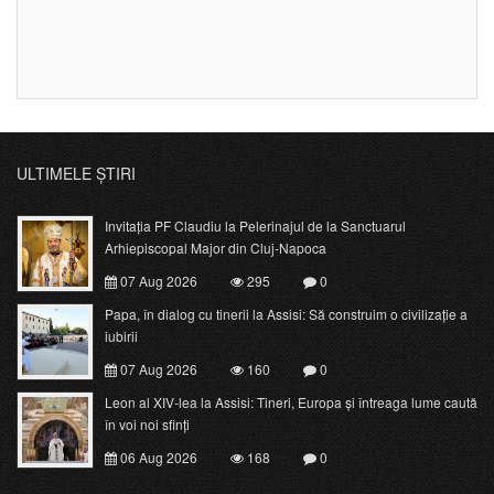
ULTIMELE ȘTIRI
Invitația PF Claudiu la Pelerinajul de la Sanctuarul
Arhiepiscopal Major din Cluj-Napoca
07 Aug 2026
295
0
Papa, în dialog cu tinerii la Assisi: Să construim o civilizație a
iubirii
07 Aug 2026
160
0
Leon al XIV-lea la Assisi: Tineri, Europa și întreaga lume caută
în voi noi sfinți
06 Aug 2026
168
0