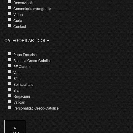
Recenzii cărți
Comentariu evanghelic
Video
Curia
Contact
CATEGORII ARTICOLE
Papa Francisc
Biserica Greco-Catolica
PF Claudiu
Varia
Sfinti
Spiritualitate
Blaj
Rugaciuni
Vatican
Personalitati Greco-Catolice