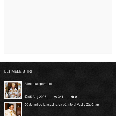
ULTIMELE ȘTIRI
Zâmbetul speranței
05 Aug 2026
341
0
50 de ani de la asasinarea părintelui Vasile Zăpârțan