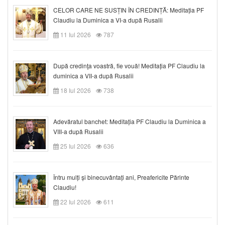
CELOR CARE NE SUSȚIN ÎN CREDINȚĂ: Meditația PF
Claudiu la Duminica a VI-a după Rusalii
11 Iul 2026
787
După credinţa voastră, fie vouă! Meditația PF Claudiu la
duminica a VII-a după Rusalii
18 Iul 2026
738
Adevăratul banchet: Meditația PF Claudiu la Duminica a
VIII-a după Rusalii
25 Iul 2026
636
Întru mulți și binecuvântați ani, Preafericite Părinte
Claudiu!
22 Iul 2026
611