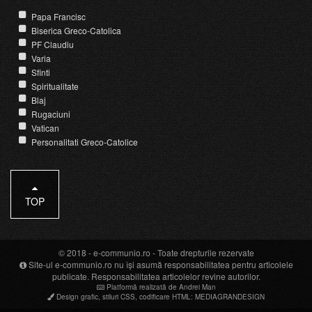
Papa Francisc
Biserica Greco-Catolica
PF Claudiu
Varia
Sfinti
Spiritualitate
Blaj
Rugaciuni
Vatican
Personalitati Greco-Catolice
TOP
© 2018 -
e-communio.ro
- Toate drepturile rezervate
Site-ul e-communio.ro nu își asumă responsabilitatea pentru articolele
publicate. Responsabilitatea articolelor revine autorilor.
Platformă realizată de Andrei Man
Design grafic
,
stiluri CSS
,
codificare HTML
:
MEDIAGRANDESIGN