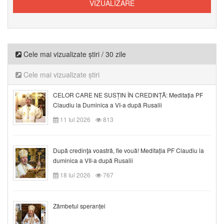
Cele mai vizualizate știri / 30 zile
Cele mai vizualizate știri
CELOR CARE NE SUSȚIN ÎN CREDINȚĂ: Meditația PF
Claudiu la Duminica a VI-a după Rusalii
11 Iul 2026
813
După credinţa voastră, fie vouă! Meditația PF Claudiu la
duminica a VII-a după Rusalii
18 Iul 2026
767
Zâmbetul speranței