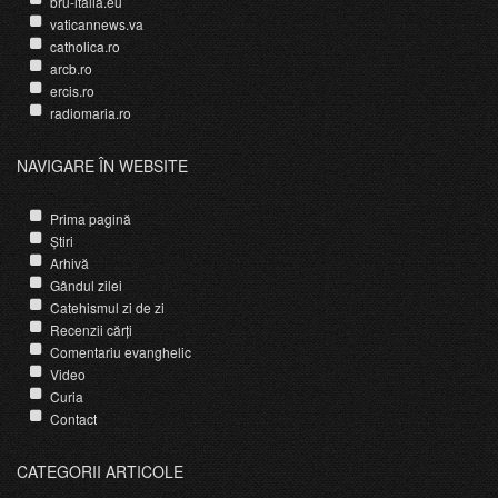
bru-italia.eu
vaticannews.va
catholica.ro
arcb.ro
ercis.ro
radiomaria.ro
NAVIGARE ÎN WEBSITE
Prima pagină
Știri
Arhivă
Gândul zilei
Catehismul zi de zi
Recenzii cărți
Comentariu evanghelic
Video
Curia
Contact
CATEGORII ARTICOLE