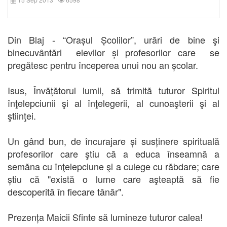
Din Blaj - “Oraşul Școlilor”
, urări de bine şi
binecuvântări
e
levilor și profesorilor care
se
pregătesc pentru
începerea unui nou an școlar.
Isus, Învăţătorul lumii, să trimită
tuturor
Spiritul
înţelepciunii şi al înţelegerii, al cunoaşterii şi al
ştiinţei.
Un gând bun, de încurajare și susținere spirituală
profesorilor care ştiu că a educa înseamnă a
semăna cu înţelepciune şi a culege cu răbdare; care
știu că "e
xistă o lume care aşteaptă să fie
descoperită în fiecare tânăr".
Prezența Maicii Sfinte să lumineze tuturor calea!