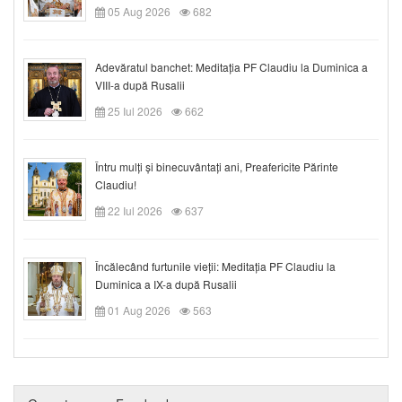
05 Aug 2026
682
Adevăratul banchet: Meditația PF Claudiu la Duminica a
VIII-a după Rusalii
25 Iul 2026
662
Întru mulți și binecuvântați ani, Preafericite Părinte
Claudiu!
22 Iul 2026
637
Încălecând furtunile vieții: Meditația PF Claudiu la
Duminica a IX-a după Rusalii
01 Aug 2026
563