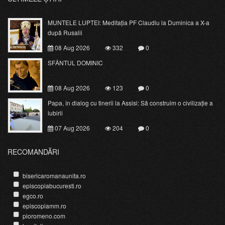
MUNTELE LUPTEI: Meditația PF Claudiu la Duminica a X-a
după Rusalii
08 Aug 2026
332
0
SFÂNTUL DOMINIC
08 Aug 2026
123
0
Papa, în dialog cu tinerii la Assisi: Să construim o civilizație a
iubirii
07 Aug 2026
204
0
RECOMANDĂRI
bisericaromanaunita.ro
episcopiabucuresti.ro
egco.ro
episcopiamm.ro
pioromeno.com