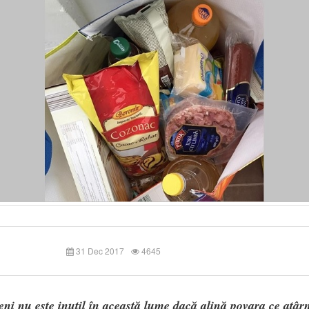
31 Dec 2017
4645
ni nu este inutil în această lume dacă alină povara ce atâr