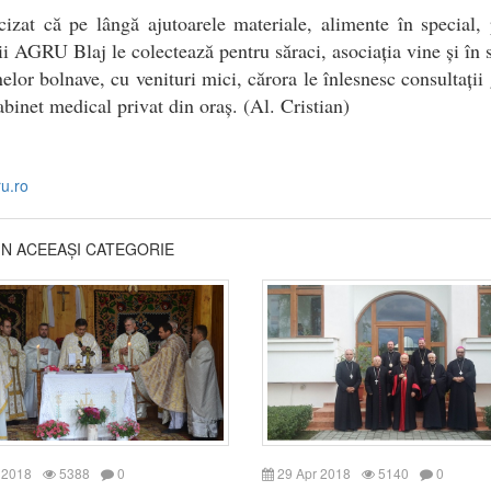
izat că pe lângă ajutoarele materiale, alimente în special,
 AGRU Blaj le colectează pentru săraci, asociația vine și în s
elor bolnave, cu venituri mici, cărora le înlesnesc consultații 
abinet medical privat din oraș. (Al. Cristian)
ru.ro
DIN ACEEAȘI CATEGORIE
 2018
5388
0
29 Apr 2018
5140
0