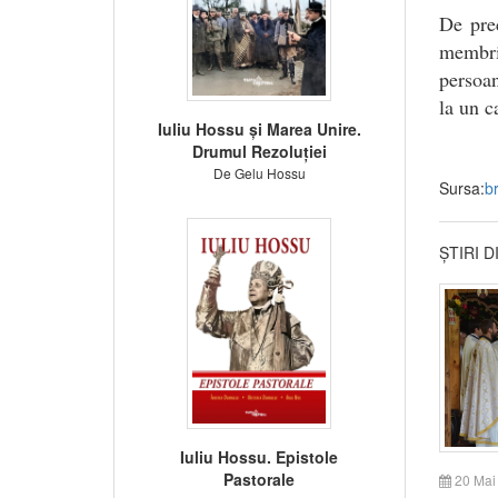
De prec
membrii
persoan
la un c
Iuliu Hossu și Marea Unire.
Drumul Rezoluției
De Gelu Hossu
Sursa:
b
ȘTIRI 
Iuliu Hossu. Epistole
Pastorale
20 Mai