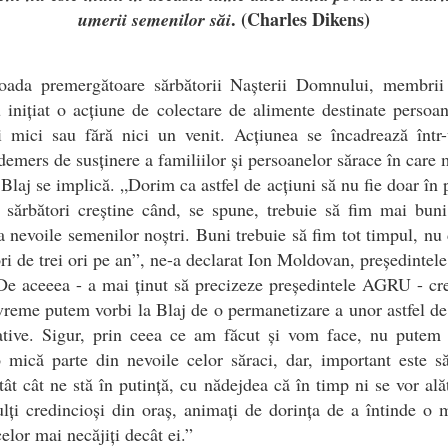
.
(
Charles Dikens)
umerii semenilor săi
ioada premergătoare sărbătorii Nașterii Domnului, membr
 inițiat o acțiune de colectare de alimente destinate persoa
ri mici sau fără nici un venit. Acțiunea se încadrează într
emers de susținere a familiilor și persoanelor sărace în care
aj se implică. „Dorim ca astfel de acțiuni să nu fie doar în
 sărbători creștine când, se spune, trebuie să fim mai bun
la nevoile semenilor noștri. Buni trebuie să fim tot timpul, nu
ri de trei ori pe an”, ne-a declarat Ion Moldovan, președint
De aceeea - a mai ținut să precizeze președintele AGRU - cr
vreme putem vorbi la Blaj de o permanetizare a unor astfel de
iative. Sigur, prin ceea ce am făcut și vom face, nu putem
 mică parte din nevoile celor săraci, dar, important este 
tât cât ne stă în putință, cu nădejdea că în timp ni se vor ală
ți credincioși din oraș, animați de dorința de a întinde o
celor mai necăjiți decât ei.”