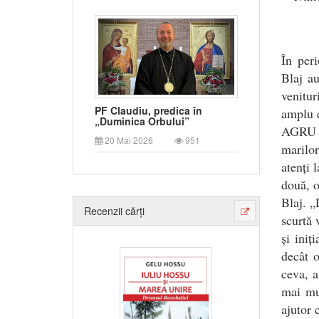
În per
Blaj au
venitu
PF Claudiu, predica în
amplu d
„Duminica Orbului”
AGRU Bl
20 Mai 2026
951
marilor
atenți 
două, o
Blaj. „
Recenzii cărți
scurtă 
și iniț
decât o
ceva, a
mai mul
ajutor 