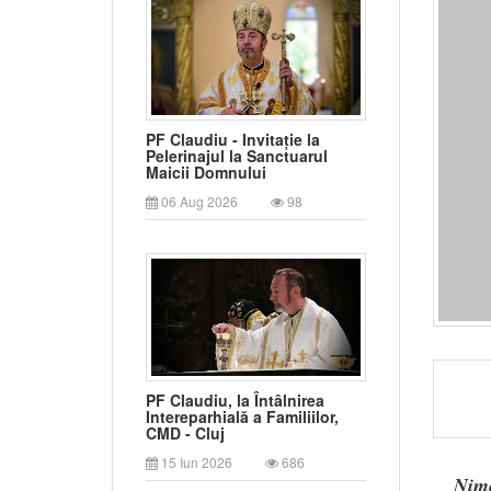
PF Claudiu - Invitație la
Pelerinajul la Sanctuarul
Maicii Domnului
06 Aug 2026
98
PF Claudiu, la Întâlnirea
Intereparhială a Familiilor,
CMD - Cluj
15 Iun 2026
686
Nime