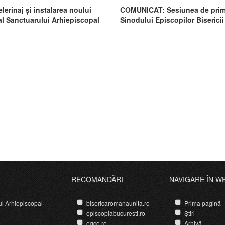
lerinaj și instalarea noului
COMUNICAT: Sesiunea de prim
al Sanctuarului Arhiepiscopal
Sinodului Episcopilor Bisericii
e la Cărbunari
Române Unită cu Roma, Greco
Catolică
RECOMANDĂRI
NAVIGARE ÎN W
ul Arhiepiscopal
bisericaromanaunita.ro
Prima pagină
episcopiabucuresti.ro
Știri
egco.ro
Arhivă