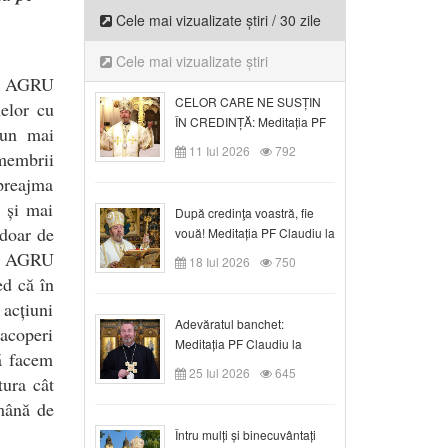
Cele mai vizualizate știri / 30 zile
Cele mai vizualizate știri
ii AGRU
CELOR CARE NE SUSȚIN
nelor cu
ÎN CREDINȚĂ: Meditația PF
-un mai
Claudiu la Duminica a VI-a
11 Iul 2026
792
 membrii
după Rusalii
 preajma
i și mai
După credinţa voastră, fie
 doar de
vouă! Meditația PF Claudiu la
duminica a VII-a după Rusalii
ele AGRU
18 Iul 2026
750
ed că în
 acțiuni
Adevăratul banchet:
 acoperi
Meditația PF Claudiu la
să facem
Duminica a VIII-a după
25 Iul 2026
645
tura cât
Rusalii
 mână de
Întru mulți și binecuvântați