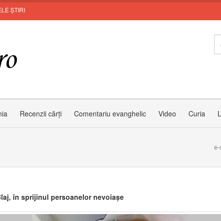
LE ȘTIRI
nia
Recenzii cărți
Comentariu evanghelic
Video
Curia
L
e-
aj, în sprijinul persoanelor nevoiașe