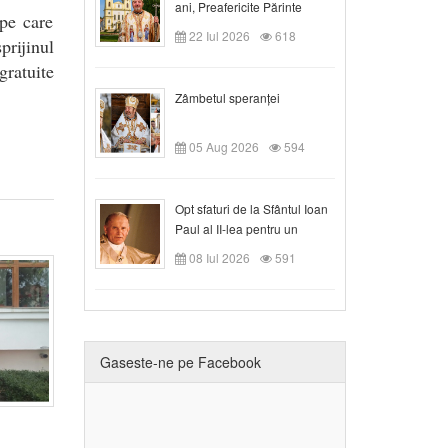
ani, Preafericite Părinte
 pe care
Claudiu!
22 Iul 2026
618
prijinul
gratuite
Zâmbetul speranței
05 Aug 2026
594
Opt sfaturi de la Sfântul Ioan
Paul al II-lea pentru un
creștin
08 Iul 2026
591
Gaseste-ne pe Facebook