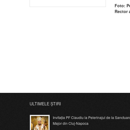
Foto: Pe
Rector 
Major d
ULTIMELE ȘTIRI
Invitația PF Claudiu la Pelerinajul de la Sanctuar
Major din Cluj-Napoca