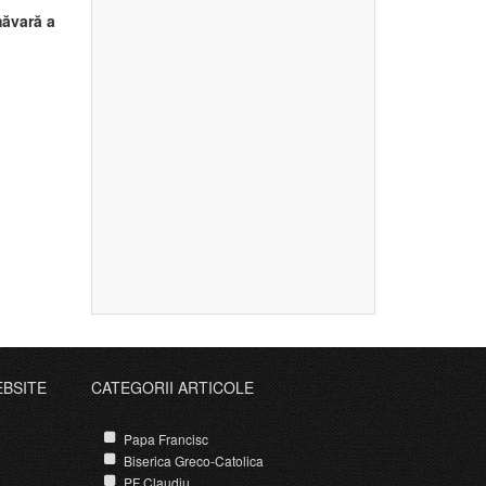
ăvară a
-
EBSITE
CATEGORII ARTICOLE
Papa Francisc
Biserica Greco-Catolica
PF Claudiu