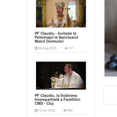
PF Claudiu - Invitație la
Pelerinajul la Sanctuarul
Maicii Domnului
06 Aug 2026
117
PF Claudiu, la Întâlnirea
Intereparhială a Familiilor,
CMD - Cluj
15 Iun 2026
692