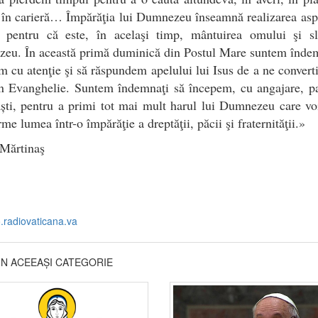
 în carieră… Împărăţia lui Dumnezeu înseamnă realizarea aspi
e pentru că este, în acelaşi timp, mântuirea omului şi sl
eu. În această primă duminică din Postul Mare suntem îndem
m cu atenţie şi să răspundem apelului lui Isus de a ne converti
în Evanghelie. Suntem îndemnaţi să începem, cu angajare, pa
ști, pentru a primi tot mai mult harul lui Dumnezeu care vo
rme lumea într-o împărăţie a dreptăţii, păcii şi fraternităţii.»
Mărtinaş
o.radiovaticana.va
DIN ACEEAȘI CATEGORIE