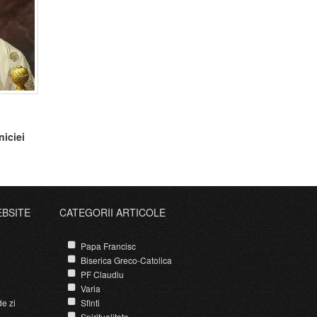
niciei
EBSITE
CATEGORII ARTICOLE
Papa Francisc
Biserica Greco-Catolica
PF Claudiu
Varia
e zi
Sfinti
Spiritualitate