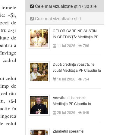
Cele mai vizualizate știri / 30 zile
 temele
ie: «Şi,
Cele mai vizualizate știri
uzeci de
tru a-şi
CELOR CARE NE SUSȚIN
itate de
ÎN CREDINȚĂ: Meditația PF
Claudiu la Duminica a VI-a
pentru a
11 Iul 2026
796
după Rusalii
 învinge
n cadrul
După credinţa voastră, fie
vouă! Meditația PF Claudiu la
duminica a VII-a după Rusalii
ui celui
18 Iul 2026
754
 timp de
 cel rău
Adevăratul banchet:
u, să-l
Meditația PF Claudiu la
activ în
Duminica a VIII-a după
25 Iul 2026
649
ingerea
Rusalii
le celui
Zâmbetul speranței