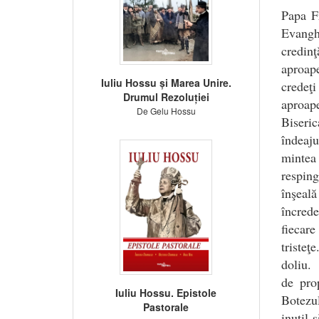
Papa Fr
Evanghe
credinţ
aproap
Iuliu Hossu și Marea Unire.
credeţi
Drumul Rezoluției
aproape
De Gelu Hossu
Biseric
îndeaju
mintea 
resping
înşeală
încred
fiecar
tristeţ
doliu. 
de pro
Iuliu Hossu. Epistole
Botezu
Pastorale
inutil 