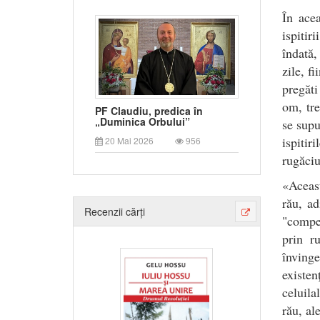
În ace
ispitir
îndată,
zile, f
pregăti
om, tre
PF Claudiu, predica în
„Duminica Orbului”
se supu
ispitir
20 Mai 2026
956
rugăciu
«Aceast
rău, ad
Recenzii cărți
"compet
prin r
învinge
existe
celuila
rău, al