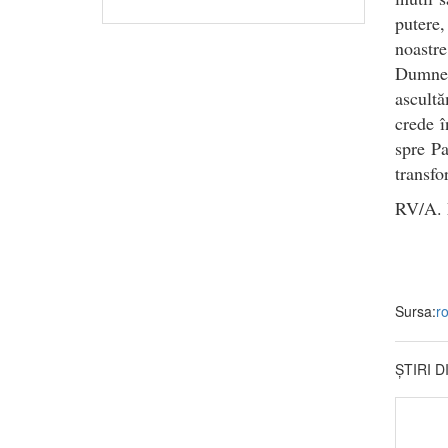
putere,
noastr
Dumnez
ascultă
crede 
spre Pa
transfo
RV/A. 
Sursa:
r
ȘTIRI 