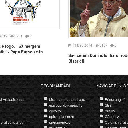
 2019
8751
0
19 Dec 2014
5187
0
ție logo: ”Să mergem
ă!” - Papa Francisc în
Să-i cerem Domnului harul rod
a
Bisericii
RECOMANDĂRI
NAVIGARE ÎN W
ul Arhiepiscopal
bisericaromanaunita.ro
Prima pagină
episcopiabucuresti.ro
Știri
egco.ro
Arhivă
episcopiamm.ro
Gândul zilei
ivilizație a iubirii
pioromeno.com
Catehismul zi d
bru-italia.eu
Recenzii cărți