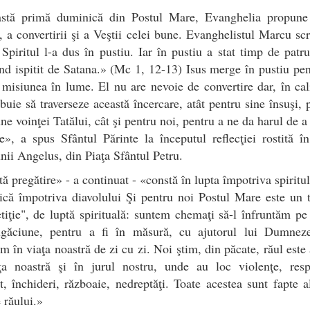
astă primă duminică din Postul Mare, Evanghelia propune
ii, a convertirii şi a Veştii celei bune. Evanghelistul Marcu scr
 Spiritul l-a dus în pustiu. Iar în pustiu a stat timp de patr
iind ispitit de Satana.» (Mc 1, 12-13) Isus merge în pustiu pen
 misiunea în lume. El nu are nevoie de convertire dar, în cal
buie să traverseze această încercare, atât pentru sine însuşi, 
ne voinţei Tatălui, cât şi pentru noi, pentru a ne da harul de a
ile», a spus Sfântul Părinte la începutul reflecţiei rostită î
nii Angelus, din Piaţa Sfântul Petru.
ă pregătire» - a continuat - «constă în lupta împotriva spiritul
ică împotriva diavolului Şi pentru noi Postul Mare este un
iţie", de luptă spirituală: suntem chemaţi să-l înfruntăm pe
ugăciune, pentru a fi în măsură, cu ajutorul lui Dumneze
m în viaţa noastră de zi cu zi. Noi ştim, din păcate, răul este 
nţa noastră şi în jurul nostru, unde au loc violenţe, resp
lt, închideri, războaie, nedreptăţi. Toate acestea sunt fapte a
e răului.»