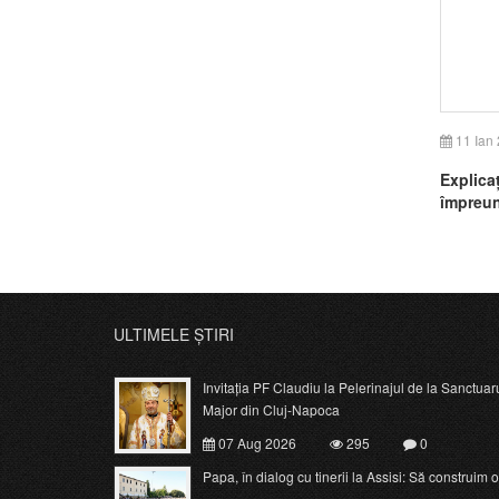
11 Ian
Explica
împreun
Români
ULTIMELE ȘTIRI
Invitația PF Claudiu la Pelerinajul de la Sanctuar
Major din Cluj-Napoca
07 Aug 2026
295
0
Papa, în dialog cu tinerii la Assisi: Să construim o c