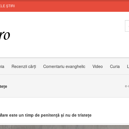
LE ȘTIRI
nia
Recenzii cărți
Comentariu evanghelic
Video
Curia
L
teţe
e-
Mare este un timp de penitenţă și nu de tristeţe