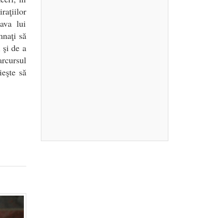
raţiilor
ava lui
naţi să
 şi de a
rcursul
ieşte să