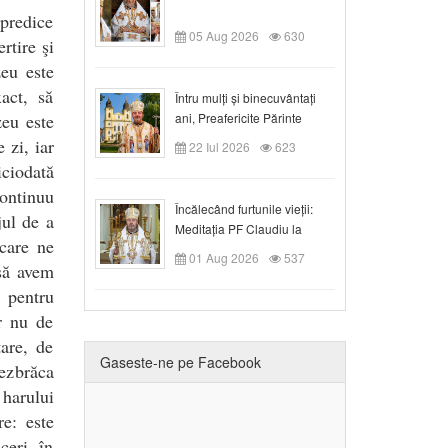
 predice
05 Aug 2026
630
rtire şi
zeu este
act, să
Întru mulți și binecuvântați
zeu este
ani, Preafericite Părinte
Claudiu!
 zi, iar
22 Iul 2026
623
iciodată
continuu
Încălecând furtunile vieții:
jul de a
Meditația PF Claudiu la
 care ne
Duminica a IX-a după Rusalii
01 Aug 2026
537
 să avem
 pentru
r nu de
tare, de
Gaseste-ne pe Facebook
dezbrăca
harului
e: este
ceri, în