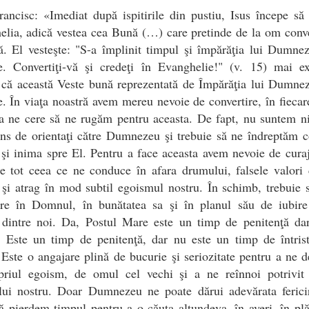
ancisc: «Imediat după ispitirile din pustiu, Isus începe să
lia, adică vestea cea Bună (…) care pretinde de la om conve
ă. El vesteşte: "S-a împlinit timpul şi împărăţia lui Dumne
e. Convertiţi-vă şi credeţi în Evanghelie!" (v. 15) mai ex
 că această Veste bună reprezentată de Împărăţia lui Dumne
. În viaţa noastră avem mereu nevoie de convertire, în fiecare
a ne cere să ne rugăm pentru aceasta. De fapt, nu suntem n
ns de orientaţi către Dumnezeu şi trebuie să ne îndreptăm 
şi inima spre El. Pentru a face aceasta avem nevoie de cura
e tot ceea ce ne conduce în afara drumului, falsele valori
 şi atrag în mod subtil egoismul nostru. În schimb, trebuie
ere în Domnul, în bunătatea sa şi în planul său de iubire
e dintre noi. Da, Postul Mare este un timp de penitenţă da
e. Este un timp de penitenţă, dar nu este un timp de întris
Este o angajare plină de bucurie şi seriozitate pentru a ne 
priul egoism, de omul cel vechi şi a ne reînnoi potrivit 
lui nostru. Doar Dumnezeu ne poate dărui adevărata fericir
să pierdem timpul pentru a o căuta altundeva, în averi, în plă