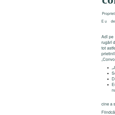
Propriet
E u des
Adĭ pe 
rugărĭ d
tot astf
prietini
ĭ
„Convor
„
S
Da
Eu
nu
Şi me
cine a 
Fiindcă