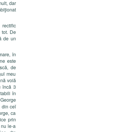
ult, dar
iţionat
rectific
 tot. De
că de un
mare, în
ine este
scă, de
oşul meu
ună voiă
 încă 3
tabili în
, George
 din ce
ĭ
orge, ca
ice prin
 nu le-a