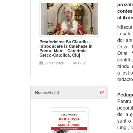
prozat
confesi
al Arde
Născut 
în satu
doi ani
Preafericirea Sa Claudiu -
Deva. Te
Introducere la Cateheze în
Postul Mare - Catedrala
Orlat,
Greco-Catolică, Cluj
contrib
06 Mar 2026
1702
rândul e
a fost 
redacto
Recenzii cărți
Pedag
Pentru 
poporulu
de la ș
sunt o 
lungi, 