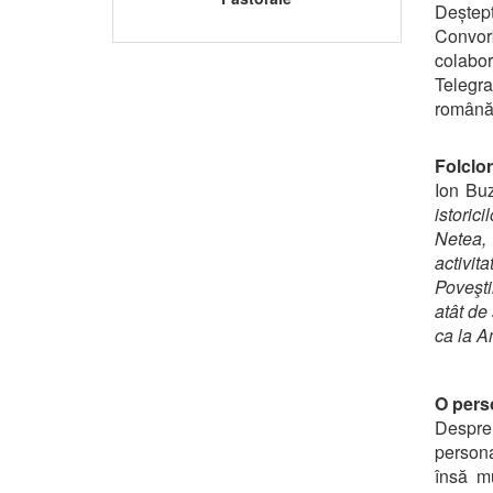
Deștept
Convor
colabo
Telegr
română,
Folclor
Ion Buz
istoric
Netea, 
activit
Poveşti
atât de
ca la Am
O pers
Despre
persona
însă mu