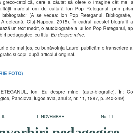
 greco-catolică, care a căutat să ofere o imagine cât mai 
alității marelui om de cultură Ion Pop Reteganul, prin pris
bibliografic” (A se vedea: Ion Pop Reteganul. Bibliografie,
Ardeleană, Cluj-Napoca, 2015). În cadrul acestei biografii 
ază un text inedit, o autobiografie a lui Ion Pop Reteganul, ap
iri pedagogice, cu titlul
Eu despre mine
.
urile de mai jos, cu bunăvoința Laurei publicăm o transcriere a 
rafic și copii după articolul original.
RIE FOTO)
ETEGANUL, Ion. Eu despre mine: (auto-biografie). În: Con
ice, Panciova, Iugoslavia, anul 2, nr. 11, 1887, p. 240-249)
UL II. 1 NOVEMBRE No. 11.
nvorbiri pedagogice