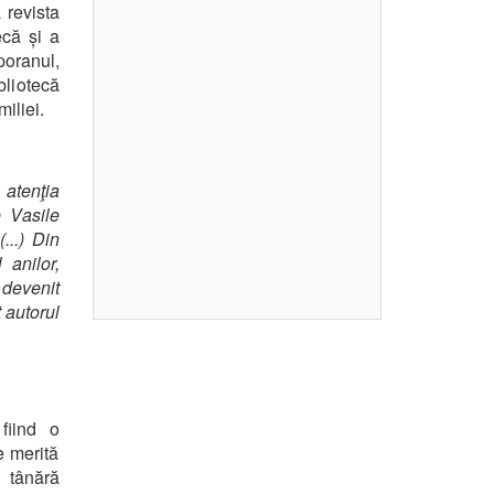
 revista
că și a
oranul,
liotecă
iliei.
 atenţia
e Vasile
...) Din
 anilor,
 devenit
 autorul
fiind o
e merită
o tânără