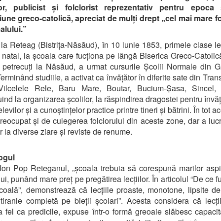
or, publicist și folclorist reprezentativ pentru epoca
une greco-catolică, apreciat de mulți drept „cel mai mare fo
alului.”
la Reteag (Bistrița-Năsăud), în 10 iunie 1853, primele clase le
l natal, la școala care fucționa pe lângă Biserica Greco-Catoli
 petrecuți la Năsăud, a urmat cursurile Școlii Normale din G
rminând studiile, a activat ca învățător în diferite sate din Tran
 Vilcelele Rele, Baru Mare, Boutar, Bucium-Șasa, Sincel,
uind la organizarea școlilor, la răspindirea dragostei pentru învăț
levilor și a cunoștințelor practice printre tineri și bătrini. În tot a
preocupat și de culegerea folclorului din aceste zone, dar a lucr
r la diverse ziare și reviste de renume.
ogul
Ion Pop Reteganul, „școala trebuia să corespună marilor aspir
i, punând mare preț pe pregătirea lecțiilor. În articolul “De ce f
coală”, demonstrează că lecțiile proaste, monotone, lipsite d
tiranie completă pe bieții școlari”. Acesta considera că lecți
la fel ca predicile, expuse într-o formă greoaie slăbesc capaci