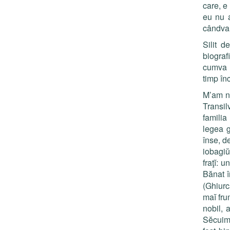
care, e
eu nu 
cândva 
Silit d
biograf
cumva v
timp î
M’am nă
Transil
famili
legea g
înse, d
iobagi
fraţ
ĭ
: u
Bănat î
(Ghiurc
ma
ĭ
fru
nobil, a
Sĕcuime