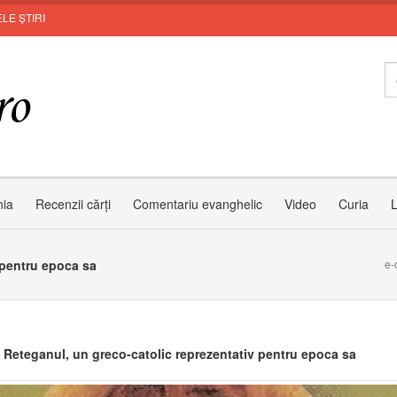
LE ȘTIRI
Zâmbe
nia
Recenzii cărți
Comentariu evanghelic
Video
Curia
L
 pentru epoca sa
e-
 Reteganul, un greco-catolic reprezentativ pentru epoca sa