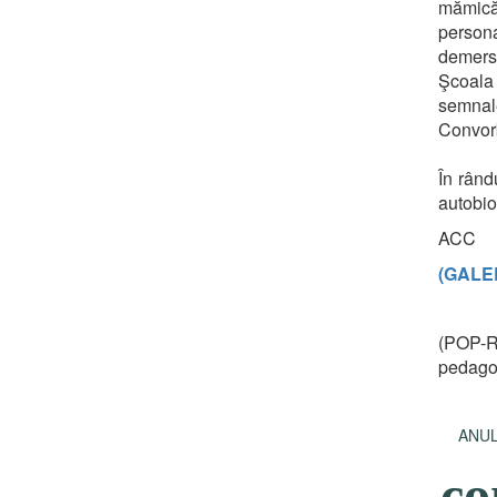
mămică
person
demers 
Şcoala 
semnale
Convorb
În rând
autobiog
ACC
(GALE
(
POP-R
pedagog
AN
co