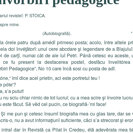
ariul revisteĭ: P. STOICA.
pre mine.
(Autobiografiă). *
la órele patru după amédĭ primesc posta; acolo, între altele pri
ela doi învéţătorĭ: unul cere abcdare şi legen­dare de a Blajuluĭ,
el de car
ţĭ
, numai cât de ale lu
ĭ
Petri. Până cetesc eu aceste, 
ce fu present la desfacerea poste
ĭ
, desfăcu învelitórea 
biri Pedagogice”, No 10 care încă sosi cu posta de ad
ĭ
.
Jóne,“ îm
ĭ
dice acel prietin, aci este portretul teu !
e póte'?
, s’a putut!
 nu sciu chiar nimic de tot lucrul; cu a mea scire şi în­voire lucr
 este făcut. Sĕ vĕd cel pucin, ce biografiă-’mi face!
 pun şi cetesc însum
ĭ
biografia mea cu glas tare, dar se
scris-o, nu a avut informaţiun
ĭ
suficiente, căci s’a strecorat şi eror
 intra
ĭ
dar în Revistă ca Pilat în Credeu, étă adevĕ­rata mea bi