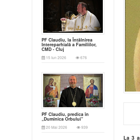
PF Claudiu, la Întâlnirea
Intereparhială a Familiilor,
CMD - Cluj
15 Iun 2026
676
PF Claudiu, predica în
„Duminica Orbului”
20 Mai 2026
939
La 3 a