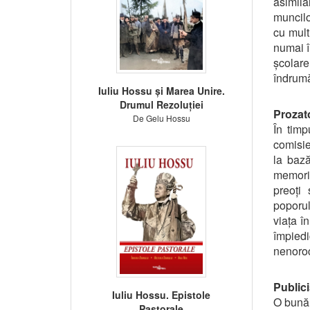
asimila
muncilo
cu mult
numai î
școlare
îndrumă
Iuliu Hossu și Marea Unire.
Drumul Rezoluției
Prozat
De Gelu Hossu
În tim
comisie
la bază
memoria
preoți 
poporul
viața în
împied
nenoroc
Publici
Iuliu Hossu. Epistole
O bună 
Pastorale