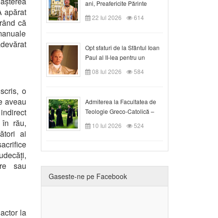
oașterea
ani, Preafericite Părinte
A apărat
Claudiu!
22 Iul 2026
614
erând că
 manuale
adevărat
Opt sfaturi de la Sfântul Ioan
Paul al II-lea pentru un
creștin
08 Iul 2026
584
cris, o
le aveau
Admiterea la Facultatea de
indirect
Teologie Greco-Catolică –
Departamentul Blaj în anul
 în rău,
10 Iul 2026
524
universitar 2026/2027
ători ai
acrifice
judecăți,
ere sau
Gaseste-ne pe Facebook
actor la