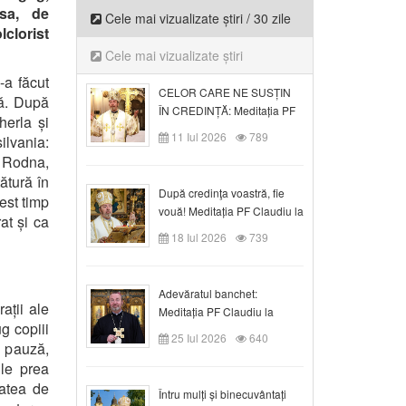
 sa, de
Cele mai vizualizate știri / 30 zile
lclorist
Cele mai vizualizate știri
-a făcut
CELOR CARE NE SUSȚIN
că. După
ÎN CREDINȚĂ: Meditația PF
herla și
Claudiu la Duminica a VI-a
11 Iul 2026
789
silvania:
după Rusalii
 Rodna,
ătură în
După credinţa voastră, fie
cest timp
vouă! Meditația PF Claudiu la
at și ca
duminica a VII-a după Rusalii
18 Iul 2026
739
Adevăratul banchet:
ații ale
Meditația PF Claudiu la
ug copiii
Duminica a VIII-a după
25 Iul 2026
640
e pauză,
Rusalii
ile prea
tatea de
Întru mulți și binecuvântați