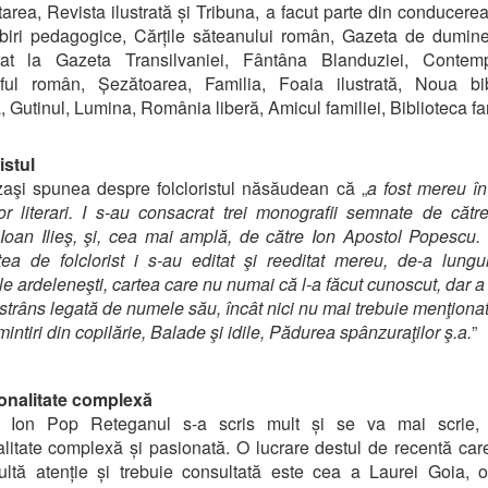
area, Revista ilustrată și Tribuna, a facut parte din conducerea
biri pedagogice, Cărțile săteanului român, Gazeta de dumine
rat la Gazeta Transilvaniei, Fântâna Blanduziei, Contemp
aful român, Șezătoarea, Familia, Foaia ilustrată, Noua bib
 Gutinul, Lumina, România liberă, Amicul familiei, Biblioteca fam
istul
aşi spunea despre folcloristul năsăudean că „
a fost mereu în
ilor literari. I s-au consacrat trei monografii semnate de cătr
Ioan Ilieş, şi, cea mai amplă, de către Ion Apostol Popescu. (
atea de folclorist i s-au editat şi reeditat mereu, de-a lungul
le ardeleneşti, cartea care nu numai că l-a făcut cunoscut, dar a
 strâns legată de numele său, încât nici nu mai trebuie menţionat
intiri din copilărie, Balade şi idile, Pădurea spânzuraţilor ş.a.
”
onalitate complexă
 Ion Pop Reteganul s-a scris mult și se va mai scrie, 
litate complexă și pasionată. O lucrare destul de recentă car
ltă atenție și trebuie consultată este cea a Laurei Goia, 