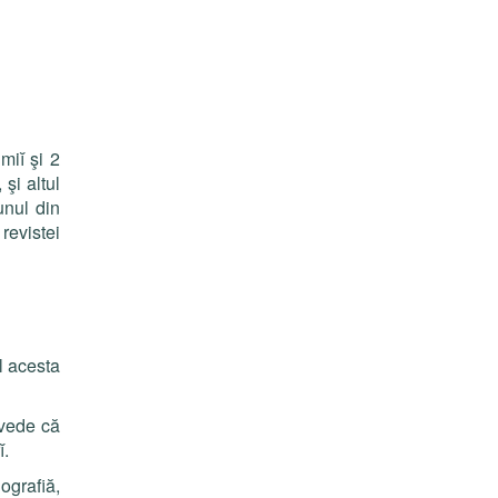
miĭ şi 2
 şi altul
unul din
revistei
ul acesta
 vede că
ĭ
.
ografi
ă
,