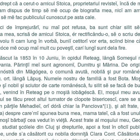
 drept că a cerut-o amicul Stoica, proprietariul reviste
ĭ
, încă de m
am dispus de timp sĕ mĕ ocup de biografia mea, nic
ĭ
am amb
sĕ mĕ fac publiculu
ĭ
cu­noscut pe asta cale.
eci de împrejurăr
ĭ
, nu ma
ĭ
pot refusa, ba sunt chíar silit sĕ 
ia mea, scrisă de amicul Stoica, ér rectificându-o, sĕ o scriu de
oiu fi cam lung în vorbă, buni
ĭ
cetitor
ĭ
vor erta, sciind bine 
ncóce mĕ ocup ma
ĭ
mult cu poveşt
ĭ
, carí lung
ĭ
sunt dela fire.
scut la 1853 în 10 Juniu, în opidul Reteag, lângă So­meşul 
vania. Părinţi
ĭ
me
ĭ
sunt agronom
ĭ
, Dumitru şi Mărina. De orig
a nóstră din Măgógea, o comună avută, nobilă şi pur româné
. ort. lângă Lăpuş. Numele nostru de familiă a fost Bota. M
e şĭ nobil şi sciutor de carte românéscâ, fu silit sĕ se facă de b
ŭ, venind în Reteag pe o moşiă iobăgéscă. El, moşul meu avu
nul se făcu preot altul turnator de clopote bisericesc
ĭ
, care se s
n părţile Mehadie
ĭ
, or
ĭ
dóră chiar la Panciova*
şi alt frate
),
[1]
a) despre care’mĭ
spunea buna mea, mama tateĭ, că a fost unul
moş
ĭ
bărbaţ
ĭ
cea vedut în viéţă. Acest frate al moşului meu, Ge
 studiat şcólele din Cluj şi drepturile, apoi a fost în ofici
ĭ
publ
, unde s’a căsătorit cu nobila domniţă Clara Cont. Căsătoria