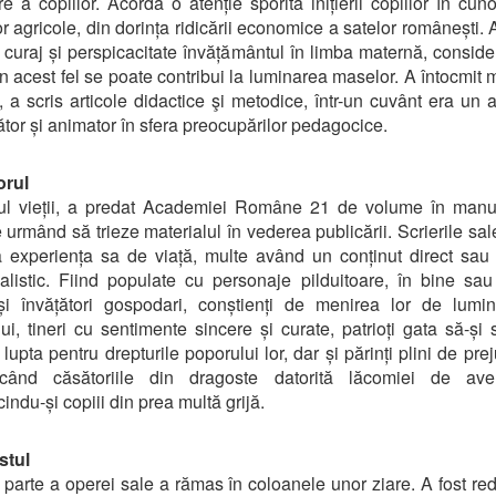
re a copiilor. Acorda o atenție sporită inițierii copiilor în cun
r agricole, din dorința ridicării economice a satelor românești. 
 curaj și perspicacitate învățământul în limba maternă, consid
n acest fel se poate contribui la luminarea maselor. A întocmit
, a scris articole didactice şi metodice, într-un cuvânt era un 
tor și animator în sfera preocupărilor pedagocice.
orul
pul vieții, a predat Academiei Române 21 de volume în manus
 urmând să trieze materialul în vederea publicării. Scrierile sa
 experiența sa de viață, multe având un conținut direct sau 
listic. Fiind populate cu personaje pilduitoare, în bine sau
și învățători gospodari, conștienți de menirea lor de lumin
ui, tineri cu sentimente sincere și curate, patrioți gata să-și s
 lupta pentru drepturile poporului lor, dar și părinți plini de pre
icând căsătoriile din dragoste datorită lăcomiei de av
indu-și copiii din prea multă grijă.
stul
parte a operei sale a rămas în coloanele unor ziare. A fost red