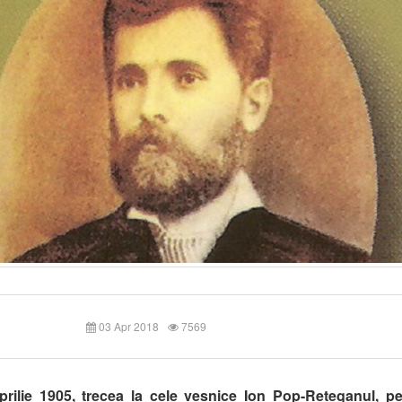
03 Apr 2018
7569
prilie 1905, trecea la cele veșnice Ion Pop-Reteganul, p