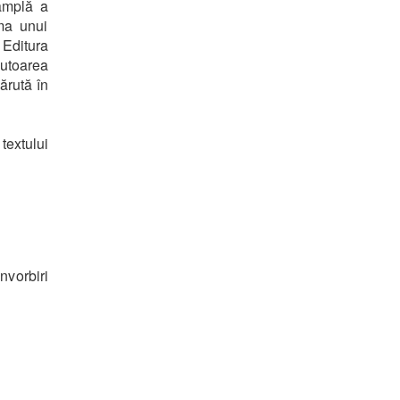
amplă a
ma unui
 Editura
autoarea
ărută în
textului
vorbiri