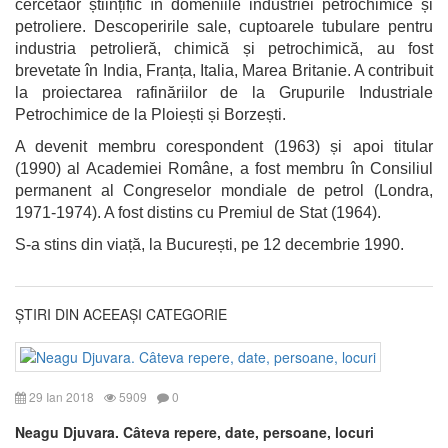
cercetăor științific în domeniile industriei petrochimice și
petroliere. Descoperirile sale, cuptoarele tubulare pentru
industria petrolieră, chimică și petrochimică, au fost
brevetate în India, Franța, Italia, Marea Britanie. A contribuit
la proiectarea rafinăriilor de la Grupurile Industriale
Petrochimice de la Ploiești și Borzești.
A devenit membru corespondent (1963) și apoi titular
(1990) al Academiei Române, a fost membru în Consiliul
permanent al Congreselor mondiale de petrol (Londra,
1971-1974). A fost distins cu Premiul de Stat (1964).
S-a stins din viață, la București, pe 12 decembrie 1990.
ȘTIRI DIN ACEEAȘI CATEGORIE
29 Ian 2018
5909
0
Neagu Djuvara. Câteva repere, date, persoane, locuri