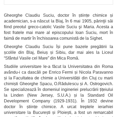
Gheorghe Claudiu Suciu, doctor în științe chimice și
academician, s-a născut la Blaj, în 6 mai 1905, părinţii săi
fiind preotul greco-catolic Vasile Suciu şi Maria. Acesta a
fost fratele mai mare al episcopului Ioan Suciu, mort în
faimă de martir în închisoarea comunistă de la Sighet.
Gheorghe Claudiu Suciu își pune bazele pregătirii la
școlile din Blaj, Beiuș și Sibiu, dar mai ales la Liceul
“Sfântul Vasile cel Mare” din Mica Romă.
Studiile universitare le-a făcut la Universitatea din Roma
avându-i ca dascăli pe Enrico Fermi și Nicola Paravanno
și la Facultatea de chimie a Universității din Cluj cu marii
chimiști Gheorghe Spacu, O.Rădulescu și A. Ostrogovich.
Se specializează în domeniul ingineriei prelucrării țițeiului
la Linden (New Jersey, S.U.A.) și la Standard Oil
Development Company (1929-1931). În 1932 devine
doctor în științe chimice. A urcat treptele ierarhiei
universitare la București și Ploiești, a fost un remarcabil