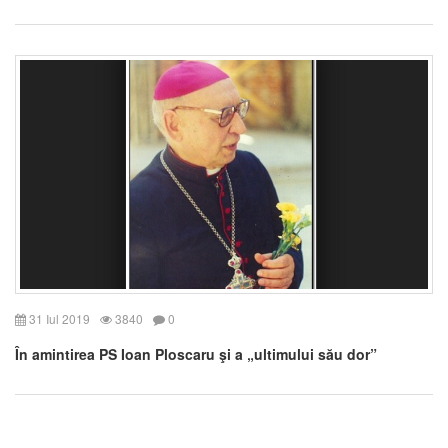
31 Iul 2019
3840
0
În amintirea PS Ioan Ploscaru şi a „ultimului său dor”