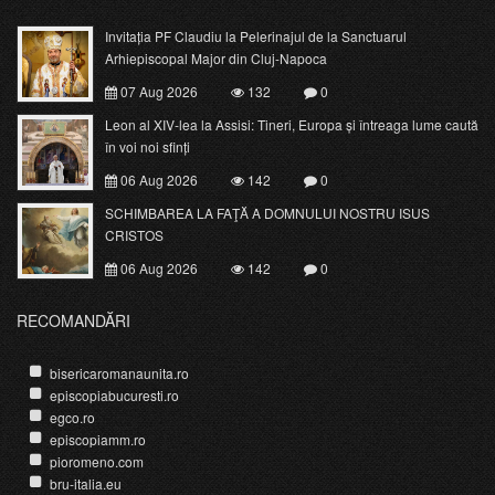
Invitația PF Claudiu la Pelerinajul de la Sanctuarul
Arhiepiscopal Major din Cluj-Napoca
07 Aug 2026
132
0
Leon al XIV-lea la Assisi: Tineri, Europa și întreaga lume caută
în voi noi sfinți
06 Aug 2026
142
0
SCHIMBAREA LA FAŢĂ A DOMNULUI NOSTRU ISUS
CRISTOS
06 Aug 2026
142
0
RECOMANDĂRI
bisericaromanaunita.ro
episcopiabucuresti.ro
egco.ro
episcopiamm.ro
pioromeno.com
bru-italia.eu