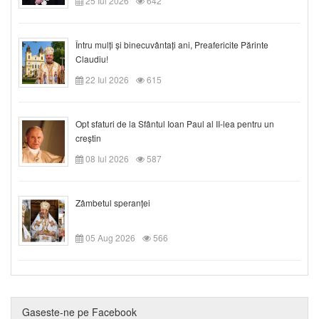
25 Iul 2026
642
Întru mulți și binecuvântați ani, Preafericite Părinte
Claudiu!
22 Iul 2026
615
Opt sfaturi de la Sfântul Ioan Paul al II-lea pentru un
creștin
08 Iul 2026
587
Zâmbetul speranței
05 Aug 2026
566
Gaseste-ne pe Facebook