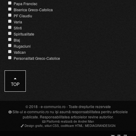
Papa Francisc
Biserica Greco-Catolica
PF Claudiu
Varia
Sfinti
Spiritualitate
Blaj
Rugaciuni
Vatican
Personalitati Greco-Catolice
TOP
© 2018 -
e-communio.ro
- Toate drepturile rezervate
Site-ul e-communio.ro nu își asumă responsabilitatea pentru articolele
publicate. Responsabilitatea articolelor revine autorilor.
Platformă realizată de Andrei Man
Design grafic
,
stiluri CSS
,
codificare HTML
:
MEDIAGRANDESIGN