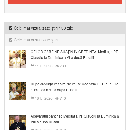
Cele mai vizualizate știri / 30 zile
Cele mai vizualizate știri
CELOR CARE NE SUSȚIN ÎN CREDINȚĂ: Meditația PF
Claudiu la Duminica a VI-a după Rusalii
11 Iul 2026
789
După credinţa voastră, fie vouă! Meditația PF Claudiu la
duminica a VII-a după Rusalii
18 Iul 2026
746
Adevăratul banchet: Meditația PF Claudiu la Duminica a
VIII-a după Rusalii