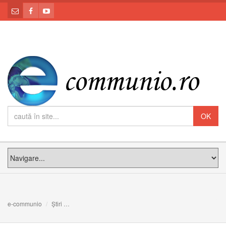
e-communio
Știri
Fratele episcopului Ioan Suciu, un remarcabil cercetător șt