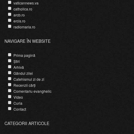
vaticannews.va
catholica.ro
arcb.ro
ercis.ro
radiomaria.ro
NAVIGARE ÎN WEBSITE
Prima pagină
Știri
Arhivă
Gândul zilei
Catehismul zi de zi
Recenzii cărți
Comentariu evanghelic
Video
Curia
Contact
CATEGORII ARTICOLE