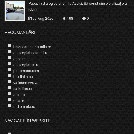
Papa, în dialog cu tinerii la Assisi: Să construim o civilizație a
iubirii
07 Aug 2026
198
0
RECOMANDĂRI
bisericaromanaunita.ro
episcopiabucuresti.ro
egco.ro
episcopiamm.ro
pioromeno.com
bru-italia.eu
vaticannews.va
catholica.ro
arcb.ro
ercis.ro
radiomaria.ro
NAVIGARE ÎN WEBSITE