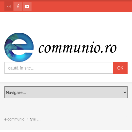
e-communio
Știri
Biserica nu se limitează doar la comunitatea de la umbra