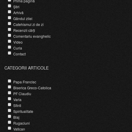
Prima pagină
Știri
Arhivă
Gândul zilei
Catehismul zi de zi
Recenzii cărți
Comentariu evanghelic
Video
Curia
Contact
CATEGORII ARTICOLE
Papa Francisc
Biserica Greco-Catolica
PF Claudiu
Varia
Sfinti
Spiritualitate
Blaj
Rugaciuni
Vatican