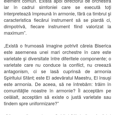
element comun. Există apoi directorul de orchestră
iar în cadrul simfoniei care se execută toţi
interpretează împreună în armonie, fără ca timbrul şi
caracteristica fiecărui instrument să se piardă ci,
dimpotrivă, fiecare instrument fiind valorizat la
maximum”.
„Există o frumoasă imagine potrivit căreia Biserica
este asemenea unei mari orchestre în care este
varietate şi diversitate între diferitele componente; o
varietate care nu conduce la conflict, nu creează
antagonism, ci se lasă cuprinsă de armonia
Spiritului Sfânt; este El adevăratul Maestru, El însuşi
este armonia. De aceea, să ne întrebăm: trăim în
comunităţile noastre în armonie? Îl acceptăm pe
celălalt, acceptăm să existe o justă varietate sau
tindem spre uniformizare?”