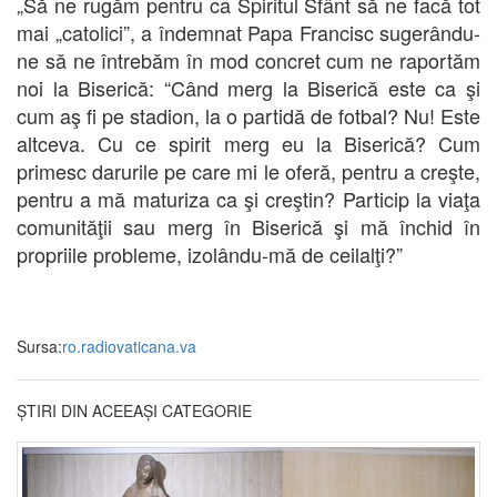
„Să ne rugăm pentru ca Spiritul Sfânt să ne facă tot
mai „catolici”, a îndemnat Papa Francisc sugerându-
ne să ne întrebăm în mod concret cum ne raportăm
noi la Biserică: “Când merg la Biserică este ca şi
cum aş fi pe stadion, la o partidă de fotbal? Nu! Este
altceva. Cu ce spirit merg eu la Biserică? Cum
primesc darurile pe care mi le oferă, pentru a creşte,
pentru a mă maturiza ca şi creştin? Particip la viaţa
comunităţii sau merg în Biserică şi mă închid în
propriile probleme, izolându-mă de ceilalţi?”
Sursa:
ro.radiovaticana.va
ȘTIRI DIN ACEEAȘI CATEGORIE