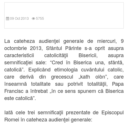
09 Oct 2013
5755
La cateheza audienţei generale de miercuri, 9
octombrie 2013, Sfântul Părinte s-a oprit asupra
caracteristicii catolicităţii Bisericii, asupra
semnificaţiei sale:
“Cred în Biserica una, sfântă,
catolică”
. Explicând etimologia cuvântului catolic,
care derivă din grecescul „kath olòn”, care
înseamnă totalitate sau potrivit totalităţii, Papa
Francisc a întrebat „în ce sens spunem că Biserica
este catolică”.
Iată cele trei semnificaţii prezentate de Episcopul
Romei în cateheza audienţei generale: