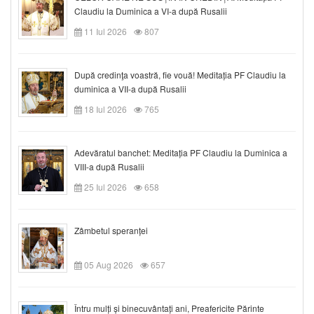
Claudiu la Duminica a VI-a după Rusalii
11 Iul 2026
807
După credinţa voastră, fie vouă! Meditația PF Claudiu la
duminica a VII-a după Rusalii
18 Iul 2026
765
Adevăratul banchet: Meditația PF Claudiu la Duminica a
VIII-a după Rusalii
25 Iul 2026
658
Zâmbetul speranței
05 Aug 2026
657
Întru mulți și binecuvântați ani, Preafericite Părinte