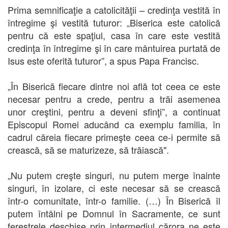
Prima semnificaţie a catolicităţii – credinţa vestită în
întregime şi vestită tuturor: „Biserica este catolică
pentru că este spaţiul, casa în care este vestită
credinţa în întregime şi în care mântuirea purtată de
Isus este oferită tuturor”, a spus Papa Francisc.
„În Biserică fiecare dintre noi află tot ceea ce este
necesar pentru a crede, pentru a trăi asemenea
unor creştini, pentru a deveni sfinţi”, a continuat
Episcopul Romei aducând ca exemplu familia, în
cadrul căreia fiecare primeşte ceea ce-i permite să
crească, să se maturizeze, să trăiască".
„Nu putem creşte singuri, nu putem merge înainte
singuri, în izolare, ci este necesar să se crească
într-o comunitate, într-o familie. (…) În Biserică îl
putem întâlni pe Domnul în Sacramente, ce sunt
ferestrele deschise prin intermediul cărora ne este