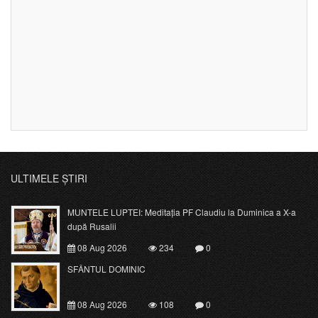
ULTIMELE ȘTIRI
MUNTELE LUPTEI: Meditația PF Claudiu la Duminica a X-a
după Rusalii
08 Aug 2026
234
0
SFÂNTUL DOMINIC
08 Aug 2026
108
0