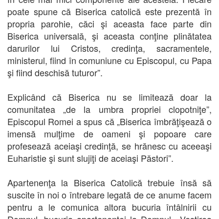
poate spune că Biserica catolică este prezentă în
propria parohie, căci şi aceasta face parte din
Biserica universală, şi aceasta conţine plinătatea
darurilor lui Cristos, credinţa, sacramentele,
ministerul, fiind în comuniune cu Episcopul, cu Papa
şi fiind deschisă tuturor”.
Explicând că Biserica nu se limitează doar la
comunitatea „de la umbra propriei clopotniţe”,
Episcopul Romei a spus că „Biserica îmbrăţişează o
imensă mulţime de oameni şi popoare care
profesează aceiaşi credinţă, se hrănesc cu aceeaşi
Euharistie şi sunt slujiţi de aceiaşi Păstori”.
Apartenenţa la Biserica Catolică trebuie însă să
suscite în noi o întrebare legată de ce anume facem
pentru a le comunica altora bucuria întâlnirii cu
Domnul, bucuria apartenenţei la Domnul. „Vestirea