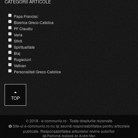
CATEGORII ARTICOLE
Papa Francisc
Biserica Greco-Catolica
PF Claudiu
Varia
Sfinti
Spiritualitate
Blaj
Rugaciuni
Vatican
Personalitati Greco-Catolice
TOP
© 2018 -
e-communio.ro
- Toate drepturile rezervate
Site-ul e-communio.ro nu își asumă responsabilitatea pentru articolele
publicate. Responsabilitatea articolelor revine autorilor.
Platformă realizată de Andrei Man