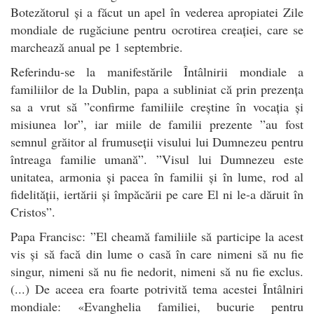
Botezătorul și a făcut un apel în vederea apropiatei Zile
mondiale de rugăciune pentru ocrotirea creației, care se
marchează anual pe 1 septembrie.
Referindu-se la manifestările Întâlnirii mondiale a
familiilor de la Dublin, papa a subliniat că prin prezența
sa a vrut să ”confirme familiile creștine în vocația și
misiunea lor”, iar miile de familii prezente ”au fost
semnul grăitor al frumuseții visului lui Dumnezeu pentru
întreaga familie umană”. ”Visul lui Dumnezeu este
unitatea, armonia și pacea în familii și în lume, rod al
fidelității, iertării și împăcării pe care El ni le-a dăruit în
Cristos”.
Papa Francisc: ”El cheamă familiile să participe la acest
vis și să facă din lume o casă în care nimeni să nu fie
singur, nimeni să nu fie nedorit, nimeni să nu fie exclus.
(...) De aceea era foarte potrivită tema acestei Întâlniri
mondiale: «Evanghelia familiei, bucurie pentru