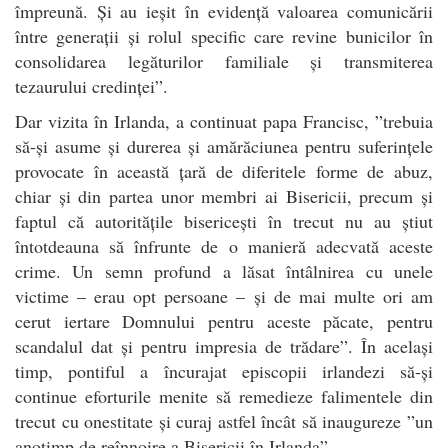
împreună. Și au ieșit în evidență valoarea comunicării
între generații și rolul specific care revine bunicilor în
consolidarea legăturilor familiale și transmiterea
tezaurului credinței”.
Dar vizita în Irlanda, a continuat papa Francisc, ”trebuia
să-și asume și durerea și amărăciunea pentru suferințele
provocate în această țară de diferitele forme de abuz,
chiar și din partea unor membri ai Bisericii, precum și
faptul că autoritățile bisericești în trecut nu au știut
întotdeauna să înfrunte de o manieră adecvată aceste
crime. Un semn profund a lăsat întâlnirea cu unele
victime – erau opt persoane – și de mai multe ori am
cerut iertare Domnului pentru aceste păcate, pentru
scandalul dat și pentru impresia de trădare”. În același
timp, pontiful a încurajat episcopii irlandezi să-și
continue eforturile menite să remedieze falimentele din
trecut cu onestitate și curaj astfel încât să inaugureze ”un
anotimp de reînnoire a Bisericii în Irlanda”.