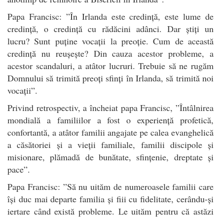
Papa Francisc: ”În Irlanda este credință, este lume de
credință, o credință cu rădăcini adânci. Dar știți un
lucru? Sunt puține vocații la preoție. Cum de această
credință nu reușește? Din cauza acestor probleme, a
acestor scandaluri, a atâtor lucruri. Trebuie să ne rugăm
Domnului să trimită preoți sfinți în Irlanda, să trimită noi
vocații”.
Privind retrospectiv, a încheiat papa Francisc, ”Întâlnirea
mondială a familiilor a fost o experiență profetică,
confortantă, a atâtor familii angajate pe calea evanghelică
a căsătoriei și a vieții familiale, familii discipole și
misionare, plămadă de bunătate, sfințenie, dreptate și
pace”.
Papa Francisc: ”Să nu uităm de numeroasele familii care
își duc mai departe familia și fiii cu fidelitate, cerându-și
iertare când există probleme. Le uităm pentru că astăzi