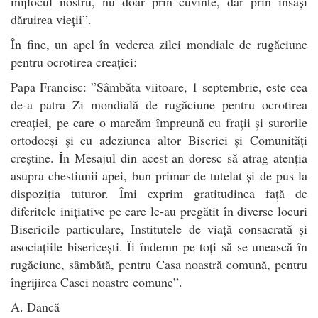
mijlocul nostru, nu doar prin cuvinte, dar prin însăși
dăruirea vieții”.
În fine, un apel în vederea zilei mondiale de rugăciune
pentru ocrotirea creației:
Papa Francisc: ”Sâmbăta viitoare, 1 septembrie, este cea
de-a patra Zi mondială de rugăciune pentru ocrotirea
creației, pe care o marcăm împreună cu frații și surorile
ortodocși și cu adeziunea altor Biserici și Comunități
creștine. În Mesajul din acest an doresc să atrag atenția
asupra chestiunii apei, bun primar de tutelat și de pus la
dispoziția tuturor. Îmi exprim gratitudinea față de
diferitele inițiative pe care le-au pregătit în diverse locuri
Bisericile particulare, Institutele de viață consacrată și
asociațiile bisericești. Îi îndemn pe toți să se unească în
rugăciune, sâmbătă, pentru Casa noastră comună, pentru
îngrijirea Casei noastre comune”.
A. Dancă