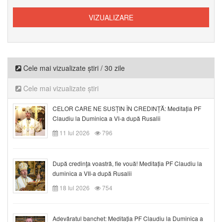
Cele mai vizualizate știri / 30 zile
Cele mai vizualizate știri
CELOR CARE NE SUSȚIN ÎN CREDINȚĂ: Meditația PF
Claudiu la Duminica a VI-a după Rusalii
11 Iul 2026
796
După credinţa voastră, fie vouă! Meditația PF Claudiu la
duminica a VII-a după Rusalii
18 Iul 2026
754
Adevăratul banchet: Meditația PF Claudiu la Duminica a