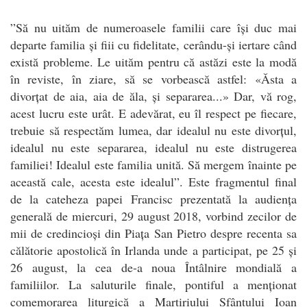
”Să nu uităm de numeroasele familii care își duc mai
departe familia și fiii cu fidelitate, cerându-și iertare când
există probleme. Le uităm pentru că astăzi este la modă
în reviste, în ziare, să se vorbească astfel: «Ăsta a
divorțat de aia, aia de ăla, și separarea...» Dar, vă rog,
acest lucru este urât. E adevărat, eu îl respect pe fiecare,
trebuie să respectăm lumea, dar idealul nu este divorțul,
idealul nu este separarea, idealul nu este distrugerea
familiei! Idealul este familia unită. Să mergem înainte pe
această cale, acesta este idealul”. Este fragmentul final
de la cateheza papei Francisc prezentată la audiența
generală de miercuri, 29 august 2018, vorbind zecilor de
mii de credincioși din Piața San Pietro despre recenta sa
călătorie apostolică în Irlanda unde a participat, pe 25 și
26 august, la cea de-a noua Întâlnire mondială a
familiilor. La saluturile finale, pontiful a menționat
comemorarea liturgică a Martiriului Sfântului Ioan