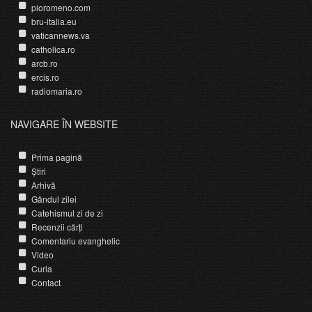
pioromeno.com
bru-italia.eu
vaticannews.va
catholica.ro
arcb.ro
ercis.ro
radiomaria.ro
NAVIGARE ÎN WEBSITE
Prima pagină
Știri
Arhivă
Gândul zilei
Catehismul zi de zi
Recenzii cărți
Comentariu evanghelic
Video
Curia
Contact