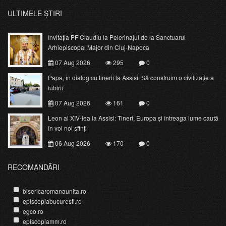
ULTIMELE ȘTIRI
Invitația PF Claudiu la Pelerinajul de la Sanctuarul
Arhiepiscopal Major din Cluj-Napoca
07 Aug 2026
295
0
Papa, în dialog cu tinerii la Assisi: Să construim o civilizație a
iubirii
07 Aug 2026
161
0
Leon al XIV-lea la Assisi: Tineri, Europa și întreaga lume caută
în voi noi sfinți
06 Aug 2026
170
0
RECOMANDĂRI
bisericaromanaunita.ro
episcopiabucuresti.ro
egco.ro
episcopiamm.ro