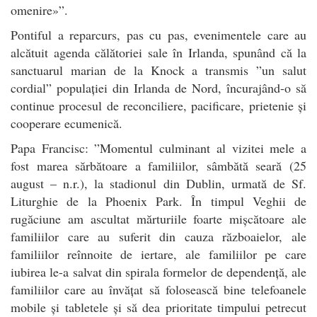
omenire»”.
Pontiful a reparcurs, pas cu pas, evenimentele care au
alcătuit agenda călătoriei sale în Irlanda, spunând că la
sanctuarul marian de la Knock a transmis ”un salut
cordial” populației din Irlanda de Nord, încurajând-o să
continue procesul de reconciliere, pacificare, prietenie și
cooperare ecumenică.
Papa Francisc: ”Momentul culminant al vizitei mele a
fost marea sărbătoare a familiilor, sâmbătă seară (25
august – n.r.), la stadionul din Dublin, urmată de Sf.
Liturghie de la Phoenix Park. În timpul Veghii de
rugăciune am ascultat mărturiile foarte mișcătoare ale
familiilor care au suferit din cauza războaielor, ale
familiilor reînnoite de iertare, ale familiilor pe care
iubirea le-a salvat din spirala formelor de dependență, ale
familiilor care au învățat să folosească bine telefoanele
mobile și tabletele și să dea prioritate timpului petrecut