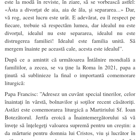
este la modă în reviste, în ziare, să se vorbească astfel:
«Ăsta a divorțat de aia, aia de ăla, și separarea...» Dar,
vă rog, acest lucru este urât. E adevărat, eu îl respect pe
fiecare, trebuie să respectăm lumea, dar idealul nu este
divorțul, idealul nu este separarea, idealul nu este
distrugerea familiei! Idealul este familia unită. Să
mergem înainte pe această cale, acesta este idealul”.
După ce a amintit că următoarea Întâlnire mondială a
familiilor, a zecea, se va ține la Roma în 2021, papa a
ținută să sublinieze la final o importantă comemorare
liturgică:
Papa Francisc: ”Adresez un cuvânt special tinerilor, celor
înaintați în vârstă, bolnavilor și soților recent căsătoriți.
Astăzi este comemorarea liturgică a Martiriului Sf. Ioan
Botezătorul. Jertfa eroică a Înaintemergătorului să vă
învețe să înțelegeți valoarea supremă pentru un creștin: a
da mărturie pentru domnia lui Cristos, viu și lucrător în