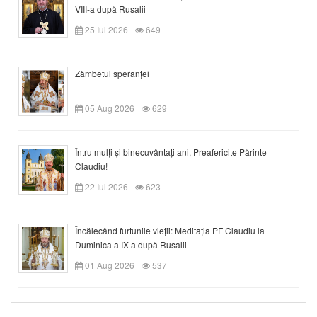
VIII-a după Rusalii
25 Iul 2026
649
Zâmbetul speranței
05 Aug 2026
629
Întru mulți și binecuvântați ani, Preafericite Părinte
Claudiu!
22 Iul 2026
623
Încălecând furtunile vieții: Meditația PF Claudiu la
Duminica a IX-a după Rusalii
01 Aug 2026
537