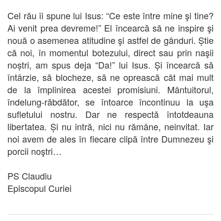
Cel rău îi spune lui Isus: “Ce este între mine şi tine?
Ai venit prea devreme!” El încearcă să ne inspire şi
nouă o asemenea atitudine şi astfel de gânduri. Știe
că noi, în momentul botezului, direct sau prin naşii
noștri, am spus deja “Da!” lui Isus. Și încearcă să
întârzie, să blocheze, să ne oprească cât mai mult
de la împlinirea acestei promisiuni. Mântuitorul,
îndelung-răbdător, se întoarce încontinuu la uşa
sufletului nostru. Dar ne respectă întotdeauna
libertatea. Și nu intră, nici nu rămâne, neinvitat. Iar
noi avem de ales în fiecare clipă între Dumnezeu şi
porcii noştri…
PS Claudiu
Episcopul Curiei