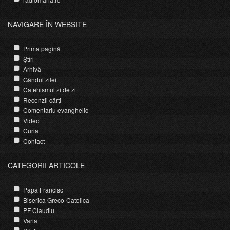
NAVIGARE ÎN WEBSITE
Prima pagină
Știri
Arhivă
Gândul zilei
Catehismul zi de zi
Recenzii cărți
Comentariu evanghelic
Video
Curia
Contact
CATEGORII ARTICOLE
Papa Francisc
Biserica Greco-Catolica
PF Claudiu
Varia