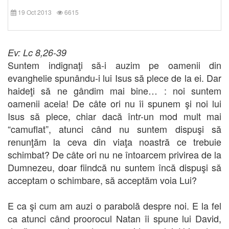
19 Oct 2013
6615
Ev: Lc 8,26-39
Suntem indignaţi să-i auzim pe oamenii din
evanghelie spunându-i lui Isus să plece de la ei. Dar
haideţi să ne gândim mai bine… : noi suntem
oamenii aceia! De câte ori nu îi spunem şi noi lui
Isus să plece, chiar dacă într-un mod mult mai
“camuflat”, atunci când nu suntem dispuşi să
renunţăm la ceva din viaţa noastră ce trebuie
schimbat? De câte ori nu ne întoarcem privirea de la
Dumnezeu, doar fiindcă nu suntem încă dispuşi să
acceptam o schimbare, să acceptăm voia Lui?
E ca şi cum am auzi o parabolă despre noi. E la fel
ca atunci când proorocul Natan îi spune lui David,