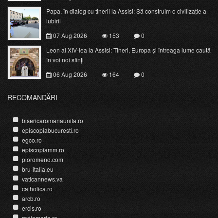
Papa, în dialog cu tinerii la Assisi: Să construim o civilizație a
iubirii
07 Aug 2026
153
0
Leon al XIV-lea la Assisi: Tineri, Europa și întreaga lume caută
în voi noi sfinți
06 Aug 2026
164
0
RECOMANDĂRI
bisericaromanaunita.ro
episcopiabucuresti.ro
egco.ro
episcopiamm.ro
pioromeno.com
bru-italia.eu
vaticannews.va
catholica.ro
arcb.ro
ercis.ro
radiomaria.ro