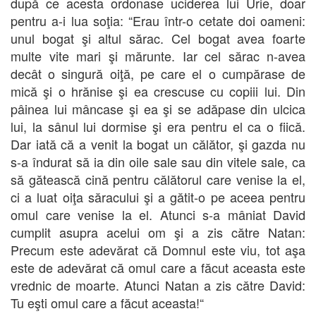
după ce acesta ordonase uciderea lui Urie, doar
pentru a-i lua soţia: “Erau într-o cetate doi oameni:
unul bogat şi altul sărac. Cel bogat avea foarte
multe vite mari şi mărunte. Iar cel sărac n-avea
decât o singură oiţă, pe care el o cumpărase de
mică şi o hrănise şi ea crescuse cu copiii lui. Din
pâinea lui mâncase şi ea şi se adăpase din ulcica
lui, la sânul lui dormise şi era pentru el ca o fiică.
Dar iată că a venit la bogat un călător, şi gazda nu
s-a îndurat să ia din oile sale sau din vitele sale, ca
să gătească cină pentru călătorul care venise la el,
ci a luat oiţa săracului şi a gătit-o pe aceea pentru
omul care venise la el. Atunci s-a mâniat David
cumplit asupra acelui om şi a zis către Natan:
Precum este adevărat că Domnul este viu, tot aşa
este de adevărat că omul care a făcut aceasta este
vrednic de moarte. Atunci Natan a zis către David:
Tu eşti omul care a făcut aceasta!“