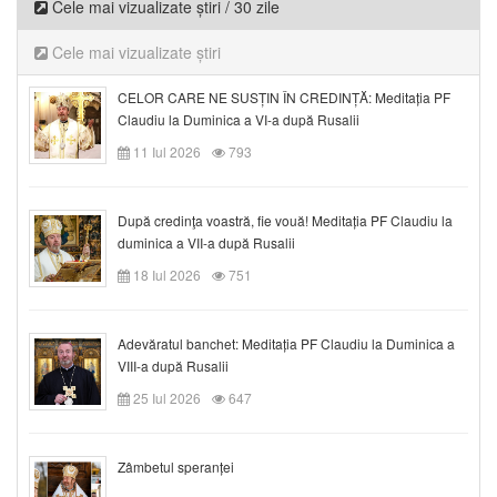
Cele mai vizualizate știri / 30 zile
Cele mai vizualizate știri
CELOR CARE NE SUSȚIN ÎN CREDINȚĂ: Meditația PF
Claudiu la Duminica a VI-a după Rusalii
11 Iul 2026
793
După credinţa voastră, fie vouă! Meditația PF Claudiu la
duminica a VII-a după Rusalii
18 Iul 2026
751
Adevăratul banchet: Meditația PF Claudiu la Duminica a
VIII-a după Rusalii
25 Iul 2026
647
Zâmbetul speranței