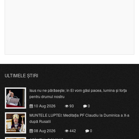
ULTIMELE ȘTIRI
Isus nu ne părăsește; în El vom găsi pacea, lumina și forța
pentru drumul nostru
10 Aug 2026
93
0
MUNTELE LUPTEI: Meditația PF Claudiu la Duminica a X-a
după Rusalii
08 Aug 2026
442
0