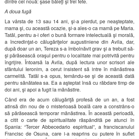
dintre cei nouă: şase băieţi şi trei fete.
A doua fugă
La vârsta de 13 sau 14 ani, şi-a pierdut, pe neaşteptate,
mama şi, cu această ocazie, şi-a ales-o ca mamă pe Maria.
Tatăl, pentru a-i oferi o bună formare intelectuală şi morală,
a încredinţat-o călugăriţelor augustiniene din Avila, dar,
după doar un an, Tereza s-a îmbolnăvit grav şi a trebuit să-
şi părăsească oraşul pentru o localitate mai potrivită pentru
îngrijire. Întoarsă la Avila, după lectura unor scrisori ale
sfântului Ieronim, a cerut insistent să intre în mănăstirea
carmelită. Tatăl s-a opus, temându-se şi de această dată
pentru sănătatea sa. Ea a aşteptat însă cu răbdare timp de
doi ani, şi apoi a fugit la mănăstire.
Când era de acum călugăriţă profesă de un an, a fost
atinsă din nou de o misterioasă boală care a constrâns-o
să părăsească temporar mănăstirea. În această perioadă,
a citit o carte de spiritualitate răspândită pe atunci în
Spania: “Tercer Abbecedario espiritual”, a franciscanului
Francisc de Osuna, care i-a reaprins cu putere în suflet