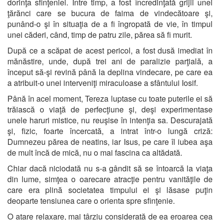
dorinţa sfinţeniei. Între timp, a fost încredinţată grijii unei
ţărănci care se bucura de faima de vindecătoare şi,
punând-o şi în situaţia de a fi îngropată de vie, în timpul
unei căderi, când, timp de patru zile, părea să fi murit.
După ce a scăpat de acest pericol, a fost dusă imediat în
mănăstire, unde, după trei ani de paralizie parţială, a
început să-şi revină până la deplina vindecare, pe care ea
a atribuit-o unei interveniţi miraculoase a sfântului Iosif.
Până în acel moment, Tereza luptase cu toate puterile ei să
trăiască o viaţă de perfecţiune şi, deşi experimentase
unele haruri mistice, nu reuşise în intenţia sa. Descurajată
şi, fizic, foarte încercată, a intrat într-o lungă criză:
Dumnezeu părea de neatins, iar Isus, pe care îl iubea aşa
de mult încă de mică, nu o mai fascina ca altădată.
Chiar dacă niciodată nu s-a gândit să se întoarcă la viaţa
din lume, simţea o oarecare atracţie pentru vanităţile de
care era plină societatea timpului ei şi lăsase puţin
deoparte tensiunea care o orienta spre sfinţenie.
O atare relaxare, mai târziu considerată de ea eroarea cea