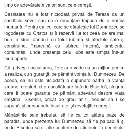
timp ce adevăratele valori sunt cele cereşti.
Castitatea nu a fost niciodată privită de Tereza ca un
sacrificiu sever sau ca o renunţare impusă de o normă
inumană. Pentru ea, cel care se dăruieşte lui Dumnezeu se
logodeşte cu Cristos şi îi rezervă lui tot ceea ce are mai
bun în sine, dându-i cu totul iubirea şi afectele sale şi
construind, împreună cu iubirea fraternă, ambientul
comunităţii, unde prezenţa celui iubit este simţită într-un
mod aparte.
Cât priveşte ascultarea, Tereza o vede ca un mijloc pentru
a realiza, cu siguranţă, pe pământ voinţa lui Dumnezeu. De
aceea, ea nu este niciodată o supunere oarbă la voinţa
vreunei creaturi, ci o ascultătoare faţă de Biserică, singura
care îi poate garanta pe pământ adevărul despre viaţa
creştină. Bisericii, oricât de greu ar fi, trebuie să i se
supună, şi persoanele inspirate, şi revelaţiile cereşti.
Mănăstirile sale trebuiau să fie ca tot atâtea oaze de
paradis, unde prezenţa lui Dumnezeu să fie palpabilă şi
unde Biserica să-şi afle centrele de sfinţenie în beneficiul