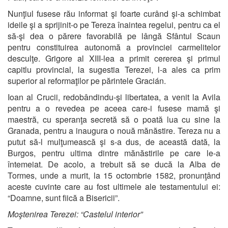
Nunţiul fusese rău informat şi foarte curând şi-a schimbat
ideile şi a sprijinit-o pe Tereza înaintea regelui, pentru ca el
să-şi dea o părere favorabilă pe lângă Sfântul Scaun
pentru constituirea autonomă a provinciei carmelitelor
desculţe. Grigore al XIII-lea a primit cererea şi primul
capitlu provincial, la sugestia Terezei, l-a ales ca prim
superior al reformaţilor pe părintele Gracián.
Ioan al Crucii, redobândindu-şi libertatea, a venit la Avila
pentru a o revedea pe aceea care-i fusese mamă şi
maestră, cu speranţa secretă să o poată lua cu sine la
Granada, pentru a inaugura o nouă mănăstire. Tereza nu a
putut să-l mulţumească şi s-a dus, de această dată, la
Burgos, pentru ultima dintre mănăstirile pe care le-a
întemeiat. De acolo, a trebuit să se ducă la Alba de
Tormes, unde a murit, la 15 octombrie 1582, pronunţând
aceste cuvinte care au fost ultimele ale testamentului ei:
“Doamne, sunt fiică a Bisericii”.
Moştenirea Terezei: “Castelul interior”