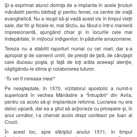
Şi-a exprimat atunci dorinţa de a implanta în acele ţinuturi
mănăstiri pentru bărbaţi şi pentru femei, ca centre de viaţă
evanghelică. Nu a reuşit să-şi vadă acest vis în timpul vieţii
sale, dar fiii şi fiicele ei, mai târziu, au făcut-o într-o manieră
impresionantă, ajungând chiar şi în locurile cele mai
îndepărtate, în mijlocul indigenilor, în pădurile amazoniene.
Tereza nu a stabilit raporturi numai cu cei mari, dar s-a
apropiat şi de oamenii umili, de preoţii de ţară, de căruţaşii
care duceau poşta, şi faţă de toţi arăta aceeaşi atenţie,
câştigându-le stima şi colaborarea tuturor.
“Tu vei fi mireasa mea!”
Pe neaşteptate, în 1570, vizitatorul apostolic a numit-o
superioară în vechea Mănăstire a “Întrupării” din Avila,
pentru ca acolo să-şi implanteze reforma. Lucrarea nu era
deloc uşoară, dar ea a ştiut să acţioneze cu pricepere şi, în
anul următor, l-a chemat acolo drept confesor pe Ioan al
Crucii.
În acest loc, spre sfârşitul anului 1571, în timpul