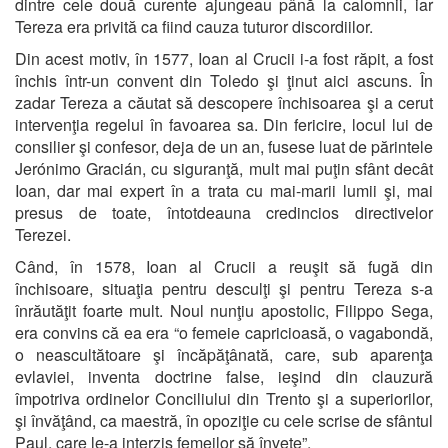
dintre cele două curente ajungeau până la calomnii, iar
Tereza era privită ca fiind cauza tuturor discordiilor.
Din acest motiv, în 1577, Ioan al Crucii i-a fost răpit, a fost
închis într-un convent din Toledo şi ţinut aici ascuns. În
zadar Tereza a căutat să descopere închisoarea şi a cerut
intervenţia regelui în favoarea sa. Din fericire, locul lui de
consilier şi confesor, deja de un an, fusese luat de părintele
Jerónimo Gracián, cu siguranţă, mult mai puţin sfânt decât
Ioan, dar mai expert în a trata cu mai-marii lumii şi, mai
presus de toate, întotdeauna credincios directivelor
Terezei.
Când, în 1578, Ioan al Crucii a reuşit să fugă din
închisoare, situaţia pentru desculţi şi pentru Tereza s-a
înrăutăţit foarte mult. Noul nunţiu apostolic, Filippo Sega,
era convins că ea era “o femeie capricioasă, o vagabondă,
o neascultătoare şi încăpăţânată, care, sub aparenţa
evlaviei, inventa doctrine false, ieşind din clauzură
împotriva ordinelor Conciliului din Trento şi a superiorilor,
şi învăţând, ca maestră, în opoziţie cu cele scrise de sfântul
Paul, care le-a interzis femeilor să înveţe”.