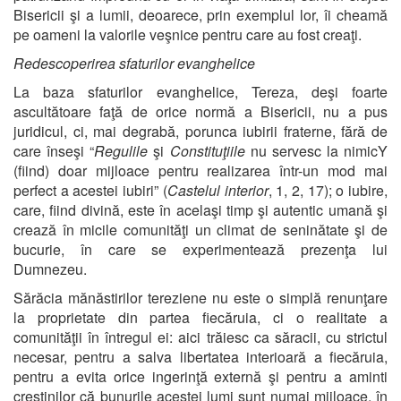
Bisericii şi a lumii, deoarece, prin exemplul lor, îi cheamă
pe oameni la valorile veşnice pentru care au fost creaţi.
Redescoperirea sfaturilor evanghelice
La baza sfaturilor evanghelice, Tereza, deşi foarte
ascultătoare faţă de orice normă a Bisericii, nu a pus
juridicul, ci, mai degrabă, porunca iubirii fraterne, fără de
care înseşi “
Regulile
şi
Constituţiile
nu servesc la nimicY
(fiind) doar mijloace pentru realizarea într-un mod mai
perfect a acestei iubiri” (
Castelul interior
, 1, 2, 17); o iubire,
care, fiind divină, este în acelaşi timp şi autentic umană şi
crează în micile comunităţi un climat de seninătate şi de
bucurie, în care se experimentează prezenţa lui
Dumnezeu.
Sărăcia mănăstirilor tereziene nu este o simplă renunţare
la proprietate din partea fiecăruia, ci o realitate a
comunităţii în întregul ei: aici trăiesc ca săracii, cu strictul
necesar, pentru a salva libertatea interioară a fiecăruia,
pentru a evita orice ingerinţă externă şi pentru a aminti
creştinilor că bunurile acestei lumi sunt numai mijloace, în