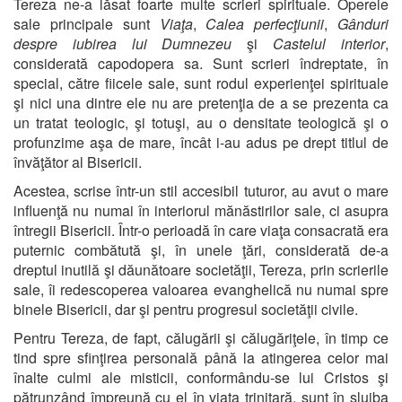
Tereza ne-a lăsat foarte multe scrieri spirituale. Operele
sale principale sunt
Viaţa
,
Calea perfecţiunii
,
Gânduri
despre iubirea lui Dumnezeu
şi
Castelul interior
,
considerată capodopera sa. Sunt scrieri îndreptate, în
special, către fiicele sale, sunt rodul experienţei spirituale
şi nici una dintre ele nu are pretenţia de a se prezenta ca
un tratat teologic, şi totuşi, au o densitate teologică şi o
profunzime aşa de mare, încât i-au adus pe drept titlul de
învăţător al Bisericii.
Acestea, scrise într-un stil accesibil tuturor, au avut o mare
influenţă nu numai în interiorul mănăstirilor sale, ci asupra
întregii Bisericii. Într-o perioadă în care viaţa consacrată era
puternic combătută şi, în unele ţări, considerată de-a
dreptul inutilă şi dăunătoare societăţii, Tereza, prin scrierile
sale, îi redescoperea valoarea evanghelică nu numai spre
binele Bisericii, dar şi pentru progresul societăţii civile.
Pentru Tereza, de fapt, călugării şi călugăriţele, în timp ce
tind spre sfinţirea personală până la atingerea celor mai
înalte culmi ale misticii, conformându-se lui Cristos şi
pătrunzând împreună cu el în viaţa trinitară, sunt în slujba