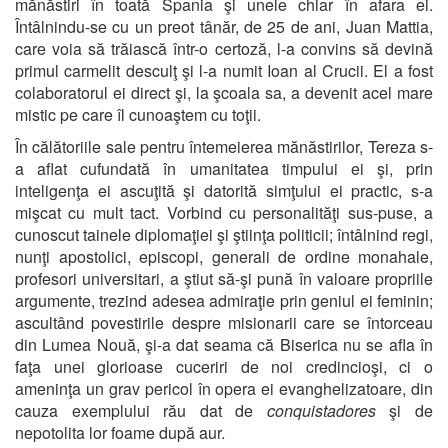
mănăstiri în toată Spania şi unele chiar în afara ei.
Întâlnindu-se cu un preot tânăr, de 25 de ani, Juan Mattia,
care voia să trăiască într-o certoză, l-a convins să devină
primul carmelit desculţ şi l-a numit Ioan al Crucii. El a fost
colaboratorul ei direct şi, la şcoala sa, a devenit acel mare
mistic pe care îl cunoaştem cu toţii.
În călătoriile sale pentru întemeierea mănăstirilor, Tereza s-
a aflat cufundată în umanitatea timpului ei şi, prin
inteligenţa ei ascuţită şi datorită simţului ei practic, s-a
mişcat cu mult tact. Vorbind cu personalităţi sus-puse, a
cunoscut tainele diplomaţiei şi ştiinţa politicii; întâlnind regi,
nunţi apostolici, episcopi, generali de ordine monahale,
profesori universitari, a ştiut să-şi pună în valoare propriile
argumente, trezind adesea admiraţie prin geniul ei feminin;
ascultând povestirile despre misionarii care se întorceau
din Lumea Nouă, şi-a dat seama că Biserica nu se afla în
faţa unei glorioase cuceriri de noi credincioşi, ci o
ameninţa un grav pericol în opera ei evanghelizatoare, din
cauza exemplului rău dat de
conquistadores
şi de
nepotolita lor foame după aur.