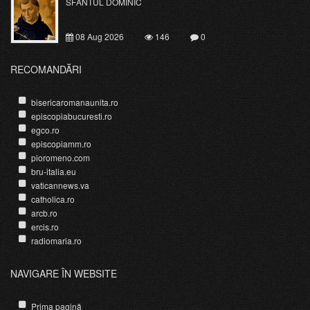
SFÂNTUL DOMINIC
08 Aug 2026
146
0
RECOMANDĂRI
bisericaromanaunita.ro
episcopiabucuresti.ro
egco.ro
episcopiamm.ro
pioromeno.com
bru-italia.eu
vaticannews.va
catholica.ro
arcb.ro
ercis.ro
radiomaria.ro
NAVIGARE ÎN WEBSITE
Prima pagină