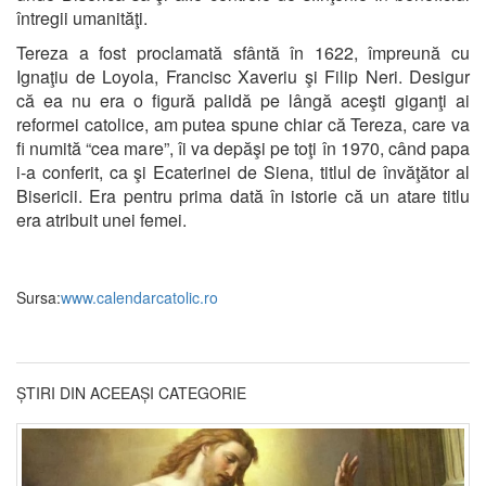
întregii umanităţi.
Tereza a fost proclamată sfântă în 1622, împreună cu
Ignaţiu de Loyola, Francisc Xaveriu şi Filip Neri. Desigur
că ea nu era o figură palidă pe lângă aceşti giganţi ai
reformei catolice, am putea spune chiar că Tereza, care va
fi numită “cea mare”, îi va depăşi pe toţi în 1970, când papa
i-a conferit, ca şi Ecaterinei de Siena, titlul de învăţător al
Bisericii. Era pentru prima dată în istorie că un atare titlu
era atribuit unei femei.
Sursa:
www.calendarcatolic.ro
ȘTIRI DIN ACEEAȘI CATEGORIE