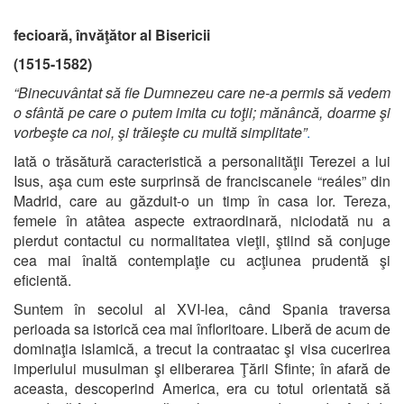
fecioară, învăţător al Bisericii
(1515-1582)
“Binecuvântat să fie Dumnezeu care ne-a permis să vedem
o sfântă pe care o putem imita cu toţii; mănâncă, doarme şi
vorbeşte ca noi, şi trăieşte cu multă simplitate”
.
Iată o trăsătură caracteristică a personalităţii Terezei a lui
Isus, aşa cum este surprinsă de franciscanele “reáles” din
Madrid, care au găzduit-o un timp în casa lor. Tereza,
femeie în atâtea aspecte extraordinară, niciodată nu a
pierdut contactul cu normalitatea vieţii, ştiind să conjuge
cea mai înaltă contemplaţie cu acţiunea prudentă şi
eficientă.
Suntem în secolul al XVI-lea, când Spania traversa
perioada sa istorică cea mai înfloritoare. Liberă de acum de
dominaţia islamică, a trecut la contraatac şi visa cucerirea
imperiului musulman şi eliberarea Ţării Sfinte; în afară de
aceasta, descoperind America, era cu totul orientată să