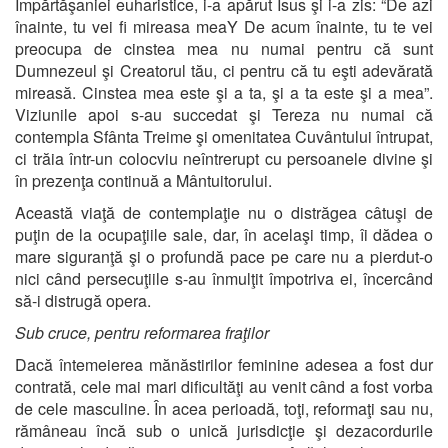
Împărtăşaniei euharistice, i-a apărut Isus şi i-a zis: “De azi
înainte, tu vei fi mireasa meaY De acum înainte, tu te vei
preocupa de cinstea mea nu numai pentru că sunt
Dumnezeul şi Creatorul tău, ci pentru că tu eşti adevărată
mireasă. Cinstea mea este şi a ta, şi a ta este şi a mea”.
Viziunile apoi s-au succedat şi Tereza nu numai că
contempla Sfânta Treime şi omenitatea Cuvântului întrupat,
ci trăia într-un colocviu neîntrerupt cu persoanele divine şi
în prezenţa continuă a Mântuitorului.
Această viaţă de contemplaţie nu o distrăgea câtuşi de
puţin de la ocupaţiile sale, dar, în acelaşi timp, îi dădea o
mare siguranţă şi o profundă pace pe care nu a pierdut-o
nici când persecuţiile s-au înmulţit împotriva ei, încercând
să-i distrugă opera.
Sub cruce, pentru reformarea fraţilor
Dacă întemeierea mănăstirilor feminine adesea a fost dur
contrată, cele mai mari dificultăţi au venit când a fost vorba
de cele masculine. În acea perioadă, toţi, reformaţi sau nu,
rămâneau încă sub o unică jurisdicţie şi dezacordurile