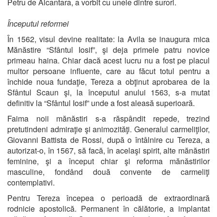
Petru de Alcantara, a vorbit cu unele dintre surori.
Începutul reformei
În 1562, visul devine realitate: la Avila se inaugura mica
Mănăstire “Sfântul Iosif”, şi deja primele patru novice
primeau haina. Chiar dacă acest lucru nu a fost pe placul
multor persoane influente, care au făcut totul pentru a
închide noua fundaţie, Tereza a obţinut aprobarea de la
Sfântul Scaun şi, la începutul anului 1563, s-a mutat
definitiv la “Sfântul Iosif” unde a fost aleasă superioară.
Faima noii mănăstiri s-a răspândit repede, trezind
pretutindeni admiraţie şi animozităţi. Generalul carmeliţilor,
Giovanni Battista de Rossi, după o întâlnire cu Tereza, a
autorizat-o, în 1567, să facă, în acelaşi spirit, alte mănăstiri
feminine, şi a început chiar şi reforma mănăstirilor
masculine, fondând două convente de carmeliţi
contemplativi.
Pentru Tereza începea o perioadă de extraordinară
rodnicie apostolică. Permanent în călătorie, a implantat