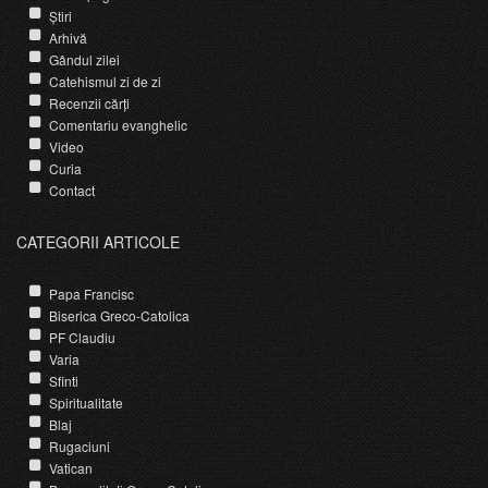
Știri
Arhivă
Gândul zilei
Catehismul zi de zi
Recenzii cărți
Comentariu evanghelic
Video
Curia
Contact
CATEGORII ARTICOLE
Papa Francisc
Biserica Greco-Catolica
PF Claudiu
Varia
Sfinti
Spiritualitate
Blaj
Rugaciuni
Vatican