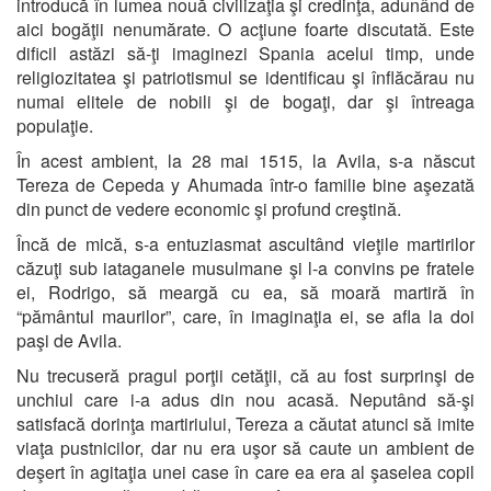
introducă în lumea nouă civilizaţia şi credinţa, adunând de
aici bogăţii nenumărate. O acţiune foarte discutată. Este
dificil astăzi să-ţi imaginezi Spania acelui timp, unde
religiozitatea şi patriotismul se identificau şi înflăcărau nu
numai elitele de nobili şi de bogaţi, dar şi întreaga
populaţie.
În acest ambient, la 28 mai 1515, la Avila, s-a născut
Tereza de Cepeda y Ahumada într-o familie bine aşezată
din punct de vedere economic şi profund creştină.
Încă de mică, s-a entuziasmat ascultând vieţile martirilor
căzuţi sub iataganele musulmane şi l-a convins pe fratele
ei, Rodrigo, să meargă cu ea, să moară martiră în
“pământul maurilor”, care, în imaginaţia ei, se afla la doi
paşi de Avila.
Nu trecuseră pragul porţii cetăţii, că au fost surprinşi de
unchiul care i-a adus din nou acasă. Neputând să-şi
satisfacă dorinţa martiriului, Tereza a căutat atunci să imite
viaţa pustnicilor, dar nu era uşor să caute un ambient de
deşert în agitaţia unei case în care ea era al şaselea copil