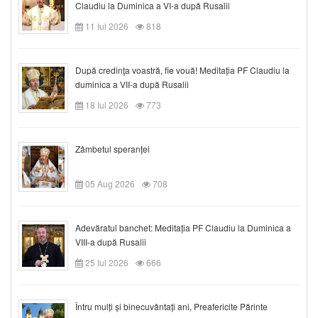
Claudiu la Duminica a VI-a după Rusalii
11 Iul 2026
818
După credinţa voastră, fie vouă! Meditația PF Claudiu la
duminica a VII-a după Rusalii
18 Iul 2026
773
Zâmbetul speranței
05 Aug 2026
708
Adevăratul banchet: Meditația PF Claudiu la Duminica a
VIII-a după Rusalii
25 Iul 2026
666
Întru mulți și binecuvântați ani, Preafericite Părinte