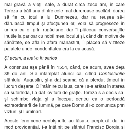
mai gravă a vieţii sale, a durat circa zece ani, în care
Tereza a trăit una dintre cele mai dureroase oscilări: dorea
să fie cu totul a lui Dumnezeu, dar nu reuşea să-i
dăruiască timpul şi afecţiunea ei; voia să progreseze în
unirea cu el prin rugăciune, dar îi plăceau conversaţiile
inutile la parloar cu nobilimea locului şi, când din motive de
sănătate, se afla în afara mănăstirii, îi plăcea să viziteze
palatele unde mondenitatea era la ea acasă.
Şi acum, a luat-o în serios
A continuat aşa până în 1554, când, de acum, avea deja
39 de ani. S-a întâmplat atunci că, citind
Confesiunile
sfântului Augustin, şi-a dat seama că a pierdut timpul în
lucruri deşarte. O întâlnire cu Isus, care i s-a arătat în starea
sa suferindă, i-a dat lovitura de graţie. Tereza s-a decis să-
şi schimbe viaţa şi a început pentru ea o perioadă
extraordinară de lumină, pe care Domnul i-o comunica prin
viziuni şi iluminări.
Aceste fenomene neobişnuite au lăsat-o perplexă, dar în
mod providenţial, i-a întâlnit pe sfântul Francisc Borgia şi