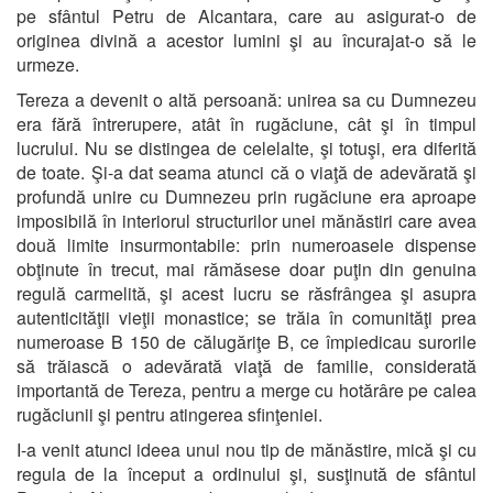
pe sfântul Petru de Alcantara, care au asigurat-o de
originea divină a acestor lumini şi au încurajat-o să le
urmeze.
Tereza a devenit o altă persoană: unirea sa cu Dumnezeu
era fără întrerupere, atât în rugăciune, cât şi în timpul
lucrului. Nu se distingea de celelalte, şi totuşi, era diferită
de toate. Şi-a dat seama atunci că o viaţă de adevărată şi
profundă unire cu Dumnezeu prin rugăciune era aproape
imposibilă în interiorul structurilor unei mănăstiri care avea
două limite insurmontabile: prin numeroasele dispense
obţinute în trecut, mai rămăsese doar puţin din genuina
regulă carmelită, şi acest lucru se răsfrângea şi asupra
autenticităţii vieţii monastice; se trăia în comunităţi prea
numeroase B 150 de călugăriţe B, ce împiedicau surorile
să trăiască o adevărată viaţă de familie, considerată
importantă de Tereza, pentru a merge cu hotărâre pe calea
rugăciunii şi pentru atingerea sfinţeniei.
I-a venit atunci ideea unui nou tip de mănăstire, mică şi cu
regula de la început a ordinului şi, susţinută de sfântul