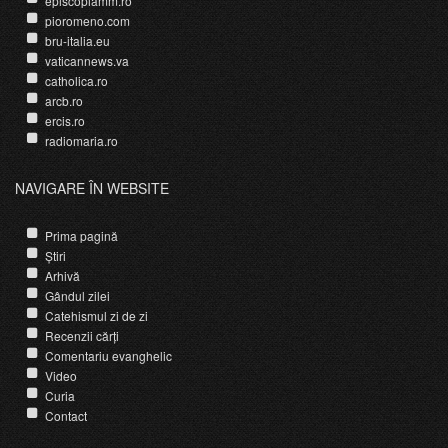
episcopiamm.ro
pioromeno.com
bru-italia.eu
vaticannews.va
catholica.ro
arcb.ro
ercis.ro
radiomaria.ro
NAVIGARE ÎN WEBSITE
Prima pagină
Știri
Arhivă
Gândul zilei
Catehismul zi de zi
Recenzii cărți
Comentariu evanghelic
Video
Curia
Contact