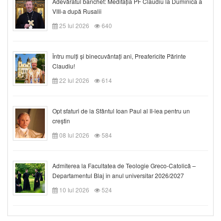
Adevăratul banchet: Meditația PF Claudiu la Duminica a
VIII-a după Rusalii
25 Iul 2026
640
Întru mulți și binecuvântați ani, Preafericite Părinte
Claudiu!
22 Iul 2026
614
Opt sfaturi de la Sfântul Ioan Paul al II-lea pentru un
creștin
08 Iul 2026
584
Admiterea la Facultatea de Teologie Greco-Catolică –
Departamentul Blaj în anul universitar 2026/2027
10 Iul 2026
524