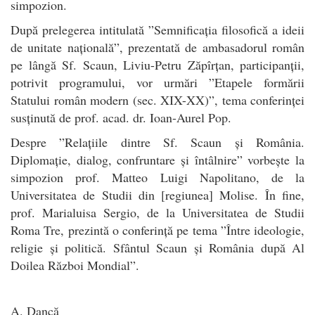
simpozion.
După prelegerea intitulată ”Semnificația filosofică a ideii
de unitate națională”, prezentată de ambasadorul român
pe lângă Sf. Scaun, Liviu-Petru Zăpîrțan, participanții,
potrivit programului, vor urmări ”Etapele formării
Statului român modern (sec. XIX-XX)”, tema conferinței
susținută de prof. acad. dr. Ioan-Aurel Pop.
Despre ”Relațiile dintre Sf. Scaun și România.
Diplomație, dialog, confruntare și întâlnire” vorbește la
simpozion prof. Matteo Luigi Napolitano, de la
Universitatea de Studii din [regiunea] Molise. În fine,
prof. Marialuisa Sergio, de la Universitatea de Studii
Roma Tre, prezintă o conferință pe tema ”Între ideologie,
religie și politică. Sfântul Scaun și România după Al
Doilea Război Mondial”.
A. Dancă