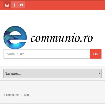
e-communio
Știri
Centenarul Marii Uniri a României ajunge în Cetatea Vat