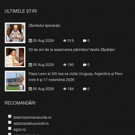
ULTIMELE ȘTIRI
Zâmbetul speranței
05 Aug 2026
519
0
50 de ani de la asasinarea părintelui Vasile Zăpârțan
05 Aug 2026
190
0
Papa Leon al XIV-lea va vizita Uruguay, Argentina și Peru
între 6 și 17 noiembrie 2026
05 Aug 2026
184
0
RECOMANDĂRI
bisericaromanaunita.ro
episcopiabucuresti.ro
egco.ro